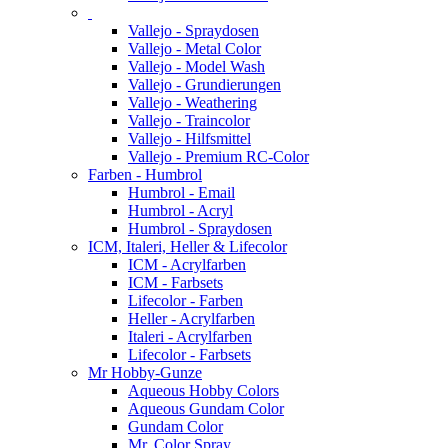
Vallejo - Spraydosen
Vallejo - Metal Color
Vallejo - Model Wash
Vallejo - Grundierungen
Vallejo - Weathering
Vallejo - Traincolor
Vallejo - Hilfsmittel
Vallejo - Premium RC-Color
Farben - Humbrol
Humbrol - Email
Humbrol - Acryl
Humbrol - Spraydosen
ICM, Italeri, Heller & Lifecolor
ICM - Acrylfarben
ICM - Farbsets
Lifecolor - Farben
Heller - Acrylfarben
Italeri - Acrylfarben
Lifecolor - Farbsets
Mr Hobby-Gunze
Aqueous Hobby Colors
Aqueous Gundam Color
Gundam Color
Mr. Color Spray