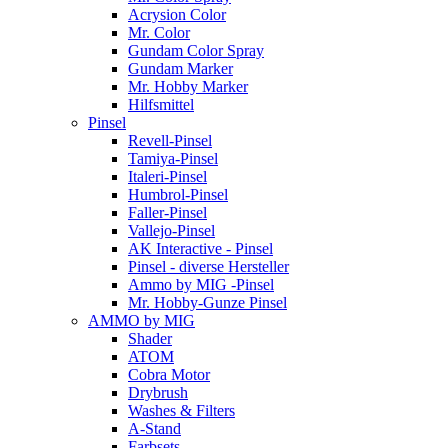
Acrysion Color
Mr. Color
Gundam Color Spray
Gundam Marker
Mr. Hobby Marker
Hilfsmittel
Pinsel
Revell-Pinsel
Tamiya-Pinsel
Italeri-Pinsel
Humbrol-Pinsel
Faller-Pinsel
Vallejo-Pinsel
AK Interactive - Pinsel
Pinsel - diverse Hersteller
Ammo by MIG -Pinsel
Mr. Hobby-Gunze Pinsel
AMMO by MIG
Shader
ATOM
Cobra Motor
Drybrush
Washes & Filters
A-Stand
Farbsets