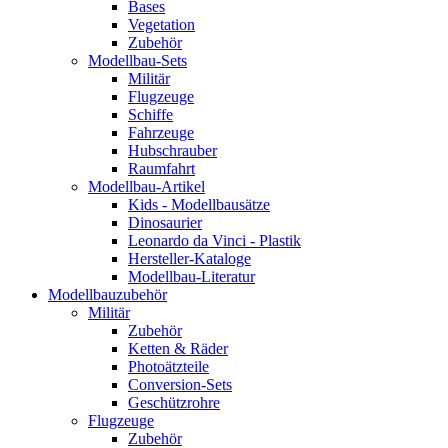
Bases
Vegetation
Zubehör
Modellbau-Sets
Militär
Flugzeuge
Schiffe
Fahrzeuge
Hubschrauber
Raumfahrt
Modellbau-Artikel
Kids - Modellbausätze
Dinosaurier
Leonardo da Vinci - Plastik
Hersteller-Kataloge
Modellbau-Literatur
Modellbauzubehör
Militär
Zubehör
Ketten & Räder
Photoätzteile
Conversion-Sets
Geschützrohre
Flugzeuge
Zubehör