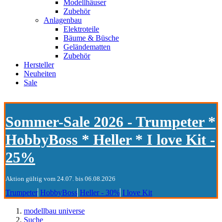
Modellhäuser
Zubehör
Anlagenbau
Elektroteile
Bäume & Büsche
Geländematten
Zubehör
Hersteller
Neuheiten
Sale
Sommer-Sale 2026 - Trumpeter *
HobbyBoss * Heller * I love Kit -
25%
Aktion gültig vom 24.07. bis 06.08.2026
Trumpeter
HobbyBoss
Heller - 30%
I love Kit
modellbau universe
Suche