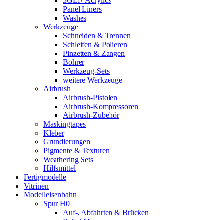
3GEN Acrylics
Panel Liners
Washes
Werkzeuge
Schneiden & Trennen
Schleifen & Polieren
Pinzetten & Zangen
Bohrer
Werkzeug-Sets
weitere Werkzeuge
Airbrush
Airbrush-Pistolen
Airbrush-Kompressoren
Airbrush-Zubehör
Maskingtapes
Kleber
Grundierungen
Pigmente & Texturen
Weathering Sets
Hilfsmittel
Fertigmodelle
Vitrinen
Modelleisenbahn
Spur H0
Auf-, Abfahrten & Brücken