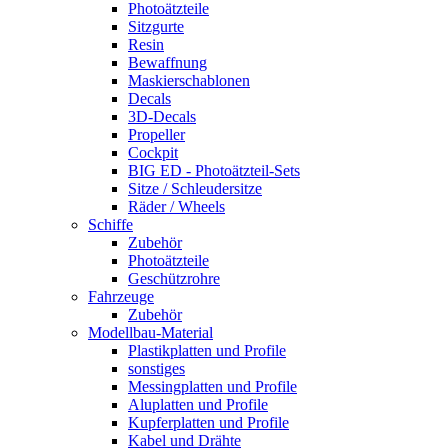
Photoätzteile
Sitzgurte
Resin
Bewaffnung
Maskierschablonen
Decals
3D-Decals
Propeller
Cockpit
BIG ED - Photoätzteil-Sets
Sitze / Schleudersitze
Räder / Wheels
Schiffe
Zubehör
Photoätzteile
Geschützrohre
Fahrzeuge
Zubehör
Modellbau-Material
Plastikplatten und Profile
sonstiges
Messingplatten und Profile
Aluplatten und Profile
Kupferplatten und Profile
Kabel und Drähte