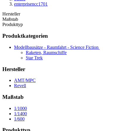
enterprisencc1701
Hersteller
Maßstab
Produkttyp
Produktkategorien
Modellbausätze - Raumfahrt - Science Fiction
Raketen, Raumschiffe
Star Trek
Hersteller
AMT/MPC
Revell
Maßstab
1/1000
1/1400
1/600
Produkttyp