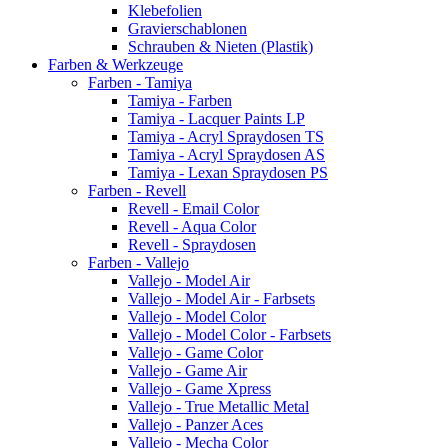
Klebefolien
Gravierschablonen
Schrauben & Nieten (Plastik)
Farben & Werkzeuge
Farben - Tamiya
Tamiya - Farben
Tamiya - Lacquer Paints LP
Tamiya - Acryl Spraydosen TS
Tamiya - Acryl Spraydosen AS
Tamiya - Lexan Spraydosen PS
Farben - Revell
Revell - Email Color
Revell - Aqua Color
Revell - Spraydosen
Farben - Vallejo
Vallejo - Model Air
Vallejo - Model Air - Farbsets
Vallejo - Model Color
Vallejo - Model Color - Farbsets
Vallejo - Game Color
Vallejo - Game Air
Vallejo - Game Xpress
Vallejo - True Metallic Metal
Vallejo - Panzer Aces
Vallejo - Mecha Color