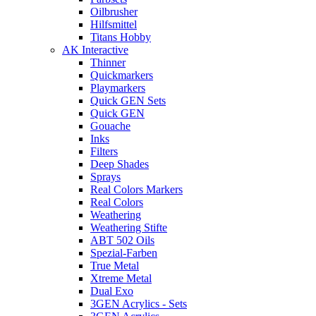
Oilbrusher
Hilfsmittel
Titans Hobby
AK Interactive
Thinner
Quickmarkers
Playmarkers
Quick GEN Sets
Quick GEN
Gouache
Inks
Filters
Deep Shades
Sprays
Real Colors Markers
Real Colors
Weathering
Weathering Stifte
ABT 502 Oils
Spezial-Farben
True Metal
Xtreme Metal
Dual Exo
3GEN Acrylics - Sets