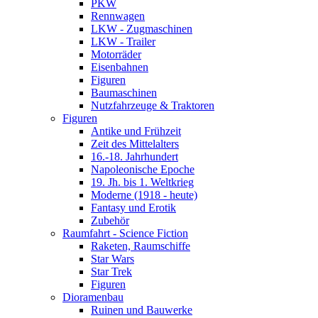
PKW
Rennwagen
LKW - Zugmaschinen
LKW - Trailer
Motorräder
Eisenbahnen
Figuren
Baumaschinen
Nutzfahrzeuge & Traktoren
Figuren
Antike und Frühzeit
Zeit des Mittelalters
16.-18. Jahrhundert
Napoleonische Epoche
19. Jh. bis 1. Weltkrieg
Moderne (1918 - heute)
Fantasy und Erotik
Zubehör
Raumfahrt - Science Fiction
Raketen, Raumschiffe
Star Wars
Star Trek
Figuren
Dioramenbau
Ruinen und Bauwerke