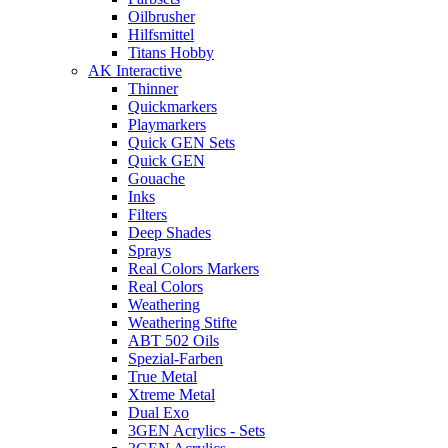
Oilbrusher
Hilfsmittel
Titans Hobby
AK Interactive
Thinner
Quickmarkers
Playmarkers
Quick GEN Sets
Quick GEN
Gouache
Inks
Filters
Deep Shades
Sprays
Real Colors Markers
Real Colors
Weathering
Weathering Stifte
ABT 502 Oils
Spezial-Farben
True Metal
Xtreme Metal
Dual Exo
3GEN Acrylics - Sets