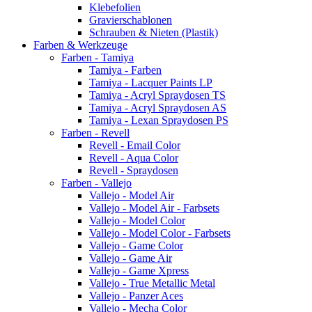
Klebefolien
Gravierschablonen
Schrauben & Nieten (Plastik)
Farben & Werkzeuge
Farben - Tamiya
Tamiya - Farben
Tamiya - Lacquer Paints LP
Tamiya - Acryl Spraydosen TS
Tamiya - Acryl Spraydosen AS
Tamiya - Lexan Spraydosen PS
Farben - Revell
Revell - Email Color
Revell - Aqua Color
Revell - Spraydosen
Farben - Vallejo
Vallejo - Model Air
Vallejo - Model Air - Farbsets
Vallejo - Model Color
Vallejo - Model Color - Farbsets
Vallejo - Game Color
Vallejo - Game Air
Vallejo - Game Xpress
Vallejo - True Metallic Metal
Vallejo - Panzer Aces
Vallejo - Mecha Color