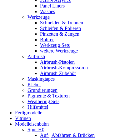
3GEN Acrylics
Panel Liners
Washes
Werkzeuge
Schneiden & Trennen
Schleifen & Polieren
Pinzetten & Zangen
Bohrer
Werkzeug-Sets
weitere Werkzeuge
Airbrush
Airbrush-Pistolen
Airbrush-Kompressoren
Airbrush-Zubehör
Maskingtapes
Kleber
Grundierungen
Pigmente & Texturen
Weathering Sets
Hilfsmittel
Fertigmodelle
Vitrinen
Modelleisenbahn
Spur H0
Auf-, Abfahrten & Brücken