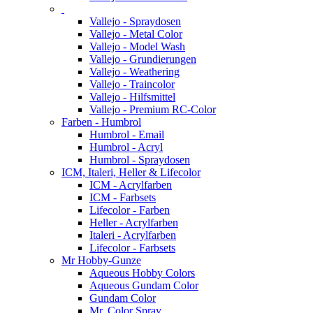
Vallejo - Spraydosen
Vallejo - Metal Color
Vallejo - Model Wash
Vallejo - Grundierungen
Vallejo - Weathering
Vallejo - Traincolor
Vallejo - Hilfsmittel
Vallejo - Premium RC-Color
Farben - Humbrol
Humbrol - Email
Humbrol - Acryl
Humbrol - Spraydosen
ICM, Italeri, Heller & Lifecolor
ICM - Acrylfarben
ICM - Farbsets
Lifecolor - Farben
Heller - Acrylfarben
Italeri - Acrylfarben
Lifecolor - Farbsets
Mr Hobby-Gunze
Aqueous Hobby Colors
Aqueous Gundam Color
Gundam Color
Mr. Color Spray