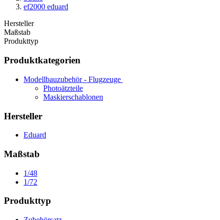
ef2000 eduard
Hersteller
Maßstab
Produkttyp
Produktkategorien
Modellbauzubehör - Flugzeuge
Photoätzteile
Maskierschablonen
Hersteller
Eduard
Maßstab
1/48
1/72
Produkttyp
Zubehörsatz