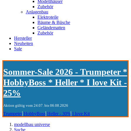
Modellhäuser
Zubehör
Anlagenbau
Elektroteile
Bäume & Büsche
Geländematten
Zubehör
Hersteller
Neuheiten
Sale
Sommer-Sale 2026 - Trumpeter *
HobbyBoss * Heller * I love Kit -
25%
Aktion gültig vom 24.07. bis 06.08.2026
Trumpeter
HobbyBoss
Heller - 30%
I love Kit
modellbau universe
Suche