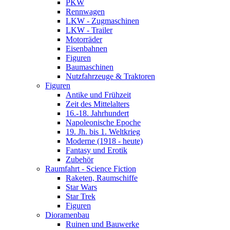
PKW
Rennwagen
LKW - Zugmaschinen
LKW - Trailer
Motorräder
Eisenbahnen
Figuren
Baumaschinen
Nutzfahrzeuge & Traktoren
Figuren
Antike und Frühzeit
Zeit des Mittelalters
16.-18. Jahrhundert
Napoleonische Epoche
19. Jh. bis 1. Weltkrieg
Moderne (1918 - heute)
Fantasy und Erotik
Zubehör
Raumfahrt - Science Fiction
Raketen, Raumschiffe
Star Wars
Star Trek
Figuren
Dioramenbau
Ruinen und Bauwerke