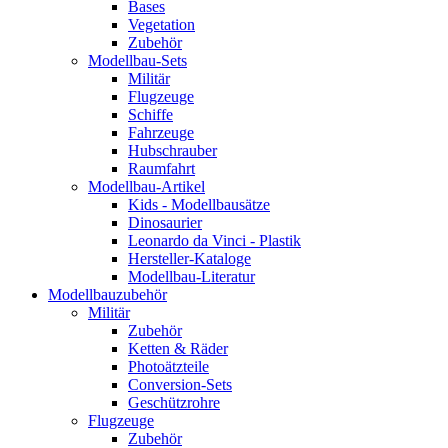
Bases
Vegetation
Zubehör
Modellbau-Sets
Militär
Flugzeuge
Schiffe
Fahrzeuge
Hubschrauber
Raumfahrt
Modellbau-Artikel
Kids - Modellbausätze
Dinosaurier
Leonardo da Vinci - Plastik
Hersteller-Kataloge
Modellbau-Literatur
Modellbauzubehör
Militär
Zubehör
Ketten & Räder
Photoätzteile
Conversion-Sets
Geschützrohre
Flugzeuge
Zubehör