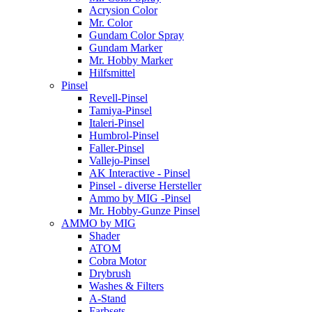
Acrysion Color
Mr. Color
Gundam Color Spray
Gundam Marker
Mr. Hobby Marker
Hilfsmittel
Pinsel
Revell-Pinsel
Tamiya-Pinsel
Italeri-Pinsel
Humbrol-Pinsel
Faller-Pinsel
Vallejo-Pinsel
AK Interactive - Pinsel
Pinsel - diverse Hersteller
Ammo by MIG -Pinsel
Mr. Hobby-Gunze Pinsel
AMMO by MIG
Shader
ATOM
Cobra Motor
Drybrush
Washes & Filters
A-Stand
Farbsets