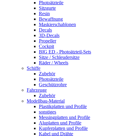
Photoätzteile
Sitzgurte
Resin
Bewaffnung
Maskierschablonen
Decals
3D-Decals
Propeller
Cockpit
BIG ED - Photoätzteil-Sets
Sitze / Schleudersitze
Räder / Wheels
Schiffe
Zubehör
Photoätzteile
Geschützrohre
Fahrzeuge
Zubehör
Modellbau-Material
Plastikplatten und Profile
sonstiges
Messingplatten und Profile
Aluplatten und Profile
Kupferplatten und Profile
Kabel und Drähte