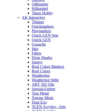
Oilbrusher
Hilfsmittel
Titans Hobby
AK Interactive
Thinner
Quickmarkers
Playmarkers
Quick GEN Sets
Quick GEN
Gouache
Inks
Filters
Deep Shades
Sprays
Real Colors Markers
Real Colors
Weathering
Weathering Stifte
ABT 502 Oils
Spezial-Farben
True Metal
Xtreme Metal
Dual Exo
3GEN Acrylics - Sets