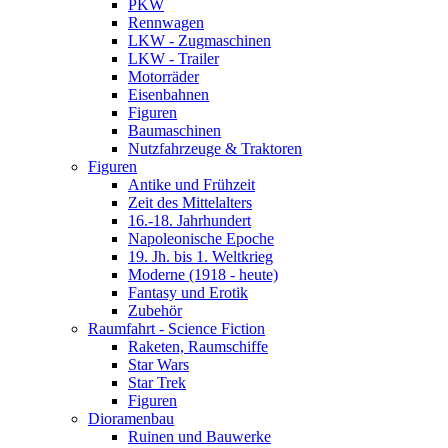
PKW
Rennwagen
LKW - Zugmaschinen
LKW - Trailer
Motorräder
Eisenbahnen
Figuren
Baumaschinen
Nutzfahrzeuge & Traktoren
Figuren
Antike und Frühzeit
Zeit des Mittelalters
16.-18. Jahrhundert
Napoleonische Epoche
19. Jh. bis 1. Weltkrieg
Moderne (1918 - heute)
Fantasy und Erotik
Zubehör
Raumfahrt - Science Fiction
Raketen, Raumschiffe
Star Wars
Star Trek
Figuren
Dioramenbau
Ruinen und Bauwerke