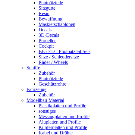
Photoätzteile
Sitzgurte
Resin
Bewaffnung
Maskierschablonen
Decals
3D-Decals
Propeller
Cockpit
BIG ED - Photoätzteil-Sets
Sitze / Schleudersitze
Räder / Wheels
Schiffe
Zubehör
Photoätzteile
Geschützrohre
Fahrzeuge
Zubehör
Modellbau-Material
Plastikplatten und Profile
sonstiges
Messingplatten und Profile
Aluplatten und Profile
Kupferplatten und Profile
Kabel und Drähte