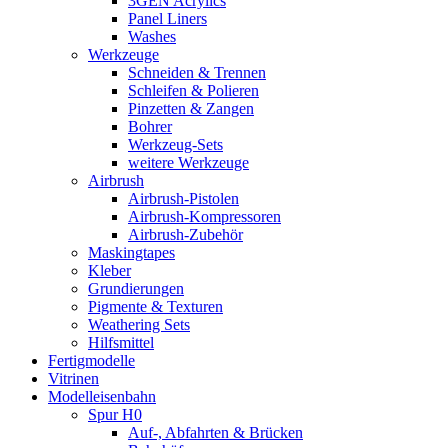
3GEN Acrylics
Panel Liners
Washes
Werkzeuge
Schneiden & Trennen
Schleifen & Polieren
Pinzetten & Zangen
Bohrer
Werkzeug-Sets
weitere Werkzeuge
Airbrush
Airbrush-Pistolen
Airbrush-Kompressoren
Airbrush-Zubehör
Maskingtapes
Kleber
Grundierungen
Pigmente & Texturen
Weathering Sets
Hilfsmittel
Fertigmodelle
Vitrinen
Modelleisenbahn
Spur H0
Auf-, Abfahrten & Brücken