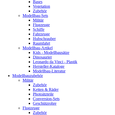
Bases
Vegetation
Zubehör
Modellbau-Sets
Militär
Flugzeuge
Schiffe
Fahrzeuge
Hubschrauber
Raumfahrt
Modellbau-Artikel
Kids - Modellbausätze
Dinosaurier
Leonardo da Vinci - Plastik
Hersteller-Kataloge
Modellbau-Literatur
Modellbauzubehör
Militär
Zubehör
Ketten & Räder
Photoätzteile
Conversion-Sets
Geschützrohre
Flugzeuge
Zubehör