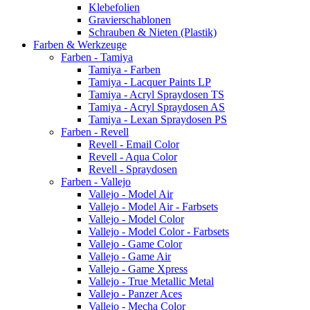
Klebefolien
Gravierschablonen
Schrauben & Nieten (Plastik)
Farben & Werkzeuge
Farben - Tamiya
Tamiya - Farben
Tamiya - Lacquer Paints LP
Tamiya - Acryl Spraydosen TS
Tamiya - Acryl Spraydosen AS
Tamiya - Lexan Spraydosen PS
Farben - Revell
Revell - Email Color
Revell - Aqua Color
Revell - Spraydosen
Farben - Vallejo
Vallejo - Model Air
Vallejo - Model Air - Farbsets
Vallejo - Model Color
Vallejo - Model Color - Farbsets
Vallejo - Game Color
Vallejo - Game Air
Vallejo - Game Xpress
Vallejo - True Metallic Metal
Vallejo - Panzer Aces
Vallejo - Mecha Color