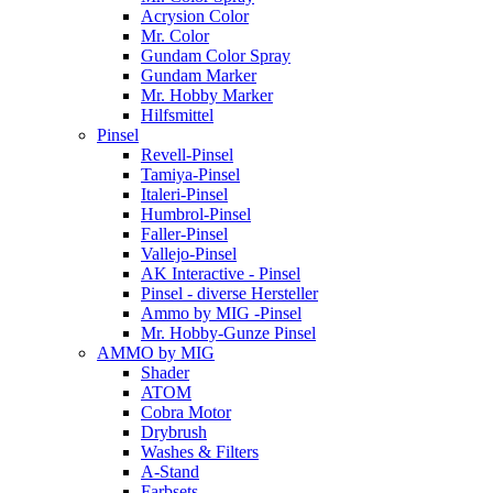
Acrysion Color
Mr. Color
Gundam Color Spray
Gundam Marker
Mr. Hobby Marker
Hilfsmittel
Pinsel
Revell-Pinsel
Tamiya-Pinsel
Italeri-Pinsel
Humbrol-Pinsel
Faller-Pinsel
Vallejo-Pinsel
AK Interactive - Pinsel
Pinsel - diverse Hersteller
Ammo by MIG -Pinsel
Mr. Hobby-Gunze Pinsel
AMMO by MIG
Shader
ATOM
Cobra Motor
Drybrush
Washes & Filters
A-Stand
Farbsets