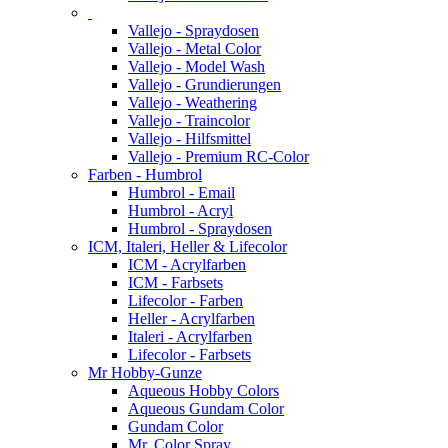
Vallejo - Spraydosen
Vallejo - Metal Color
Vallejo - Model Wash
Vallejo - Grundierungen
Vallejo - Weathering
Vallejo - Traincolor
Vallejo - Hilfsmittel
Vallejo - Premium RC-Color
Farben - Humbrol
Humbrol - Email
Humbrol - Acryl
Humbrol - Spraydosen
ICM, Italeri, Heller & Lifecolor
ICM - Acrylfarben
ICM - Farbsets
Lifecolor - Farben
Heller - Acrylfarben
Italeri - Acrylfarben
Lifecolor - Farbsets
Mr Hobby-Gunze
Aqueous Hobby Colors
Aqueous Gundam Color
Gundam Color
Mr. Color Spray