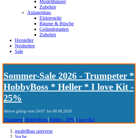
Modellhäuser
Zubehör
Anlagenbau
Elektroteile
Bäume & Büsche
Geländematten
Zubehör
Hersteller
Neuheiten
Sale
Sommer-Sale 2026 - Trumpeter *
HobbyBoss * Heller * I love Kit -
25%
Aktion gültig vom 24.07. bis 06.08.2026
Trumpeter
HobbyBoss
Heller - 30%
I love Kit
modellbau universe
Suche