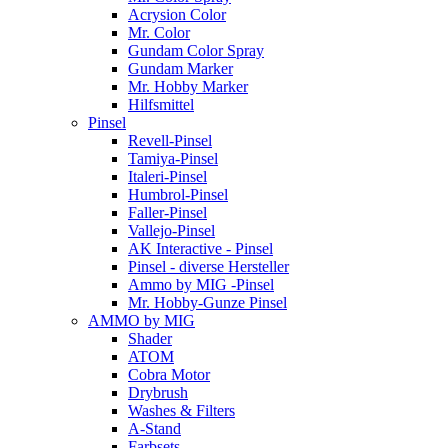
Acrysion Color
Mr. Color
Gundam Color Spray
Gundam Marker
Mr. Hobby Marker
Hilfsmittel
Pinsel
Revell-Pinsel
Tamiya-Pinsel
Italeri-Pinsel
Humbrol-Pinsel
Faller-Pinsel
Vallejo-Pinsel
AK Interactive - Pinsel
Pinsel - diverse Hersteller
Ammo by MIG -Pinsel
Mr. Hobby-Gunze Pinsel
AMMO by MIG
Shader
ATOM
Cobra Motor
Drybrush
Washes & Filters
A-Stand
Farbsets