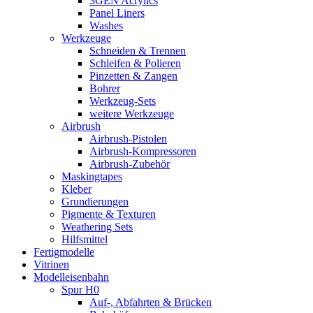
3GEN Acrylics
Panel Liners
Washes
Werkzeuge
Schneiden & Trennen
Schleifen & Polieren
Pinzetten & Zangen
Bohrer
Werkzeug-Sets
weitere Werkzeuge
Airbrush
Airbrush-Pistolen
Airbrush-Kompressoren
Airbrush-Zubehör
Maskingtapes
Kleber
Grundierungen
Pigmente & Texturen
Weathering Sets
Hilfsmittel
Fertigmodelle
Vitrinen
Modelleisenbahn
Spur H0
Auf-, Abfahrten & Brücken