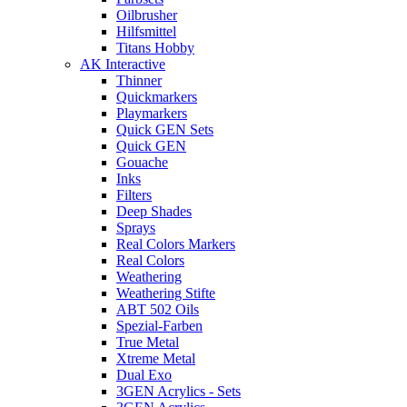
Oilbrusher
Hilfsmittel
Titans Hobby
AK Interactive
Thinner
Quickmarkers
Playmarkers
Quick GEN Sets
Quick GEN
Gouache
Inks
Filters
Deep Shades
Sprays
Real Colors Markers
Real Colors
Weathering
Weathering Stifte
ABT 502 Oils
Spezial-Farben
True Metal
Xtreme Metal
Dual Exo
3GEN Acrylics - Sets