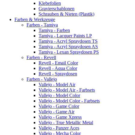
Klebefolien
Gravierschablonen
Schrauben & Nieten (Plastik)
Farben & Werkzeuge
Farben - Tamiya
Tamiya - Farben
Tamiya - Lacquer Paints LP
Tamiya - Acryl Spraydosen TS
Tamiya - Acryl Spraydosen AS
Tamiya - Lexan Spraydosen PS
Farben - Revell
Revell - Email Color
Revell - Aqua Color
Revell - Spraydosen
Farben - Vallejo
Vallejo - Model Air
Vallejo - Model Air - Farbsets
Vallejo - Model Color
Vallejo - Model Color - Farbsets
Vallejo - Game Color
Vallejo - Game Air
Vallejo - Game Xpress
Vallejo - True Metallic Metal
Vallejo - Panzer Aces
Vallejo - Mecha Color