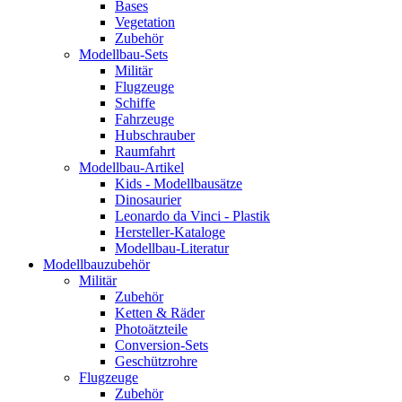
Bases
Vegetation
Zubehör
Modellbau-Sets
Militär
Flugzeuge
Schiffe
Fahrzeuge
Hubschrauber
Raumfahrt
Modellbau-Artikel
Kids - Modellbausätze
Dinosaurier
Leonardo da Vinci - Plastik
Hersteller-Kataloge
Modellbau-Literatur
Modellbauzubehör
Militär
Zubehör
Ketten & Räder
Photoätzteile
Conversion-Sets
Geschützrohre
Flugzeuge
Zubehör