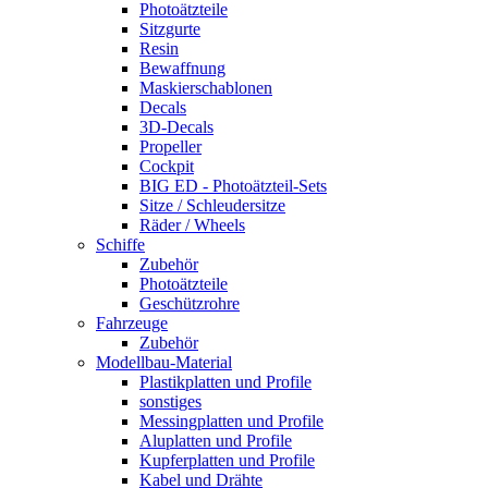
Photoätzteile
Sitzgurte
Resin
Bewaffnung
Maskierschablonen
Decals
3D-Decals
Propeller
Cockpit
BIG ED - Photoätzteil-Sets
Sitze / Schleudersitze
Räder / Wheels
Schiffe
Zubehör
Photoätzteile
Geschützrohre
Fahrzeuge
Zubehör
Modellbau-Material
Plastikplatten und Profile
sonstiges
Messingplatten und Profile
Aluplatten und Profile
Kupferplatten und Profile
Kabel und Drähte