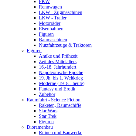
PKW
Rennwagen
LKW - Zugmaschinen
LKW - Trailer
Motorräder
Eisenbahnen
Figuren
Baumaschinen
Nutzfahrzeuge & Traktoren
Figuren
Antike und Frühzeit
Zeit des Mittelalters
16.-18. Jahrhundert
Napoleonische Epoche
19. Jh. bis 1. Weltkrieg
Moderne (1918 - heute)
Fantasy und Erotik
Zubehör
Raumfahrt - Science Fiction
Raketen, Raumschiffe
Star Wars
Star Trek
Figuren
Dioramenbau
Ruinen und Bauwerke