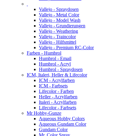
Vallejo - Spraydosen
Vallejo - Metal Color
Vallejo - Model Wash
Vallejo - Grundierungen
Vallejo - Weathering
Vallejo - Traincolor
Vallejo - Hilfsmittel
Vallejo - Premium RC-Color
Farben - Humbrol
Humbrol - Email
Humbrol - Acryl
Humbrol - Spraydosen
ICM, Italeri, Heller & Lifecolor
ICM - Acrylfarben
ICM - Farbsets
Lifecolor - Farben
Heller - Acrylfarben
Italeri - Acrylfarben
Lifecolor - Farbsets
Mr Hobby-Gunze
Aqueous Hobby Colors
Aqueous Gundam Color
Gundam Color
Mr. Color Spray