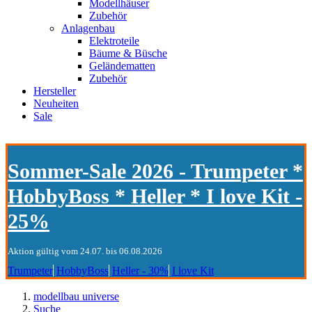
Modellhäuser
Zubehör
Anlagenbau
Elektroteile
Bäume & Büsche
Geländematten
Zubehör
Hersteller
Neuheiten
Sale
Sommer-Sale 2026 - Trumpeter *
HobbyBoss * Heller * I love Kit -
25%
Aktion gültig vom 24.07. bis 06.08.2026
Trumpeter
HobbyBoss
Heller - 30%
I love Kit
modellbau universe
Suche