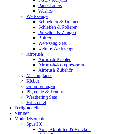
3GEN Acrylics
Panel Liners
Washes
Werkzeuge
Schneiden & Trennen
Schleifen & Polieren
Pinzetten & Zangen
Bohrer
Werkzeug-Sets
weitere Werkzeuge
Airbrush
Airbrush-Pistolen
Airbrush-Kompressoren
Airbrush-Zubehör
Maskingtapes
Kleber
Grundierungen
Pigmente & Texturen
Weathering Sets
Hilfsmittel
Fertigmodelle
Vitrinen
Modelleisenbahn
Spur H0
Auf-, Abfahrten & Brücken