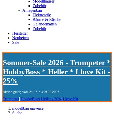
Modellhäuser
Zubehör
Anlagenbau
Elektroteile
Bäume & Büsche
Geländematten
Zubehör
Hersteller
Neuheiten
Sale
Sommer-Sale 2026 - Trumpeter *
HobbyBoss * Heller * I love Kit -
25%
Aktion gültig vom 24.07. bis 06.08.2026
Trumpeter
HobbyBoss
Heller - 30%
I love Kit
modellbau universe
Suche