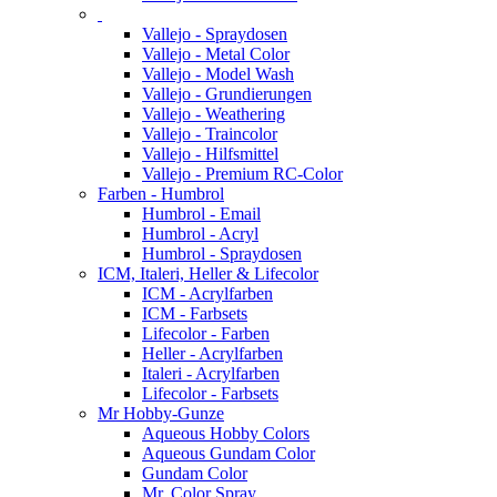
Vallejo - Spraydosen
Vallejo - Metal Color
Vallejo - Model Wash
Vallejo - Grundierungen
Vallejo - Weathering
Vallejo - Traincolor
Vallejo - Hilfsmittel
Vallejo - Premium RC-Color
Farben - Humbrol
Humbrol - Email
Humbrol - Acryl
Humbrol - Spraydosen
ICM, Italeri, Heller & Lifecolor
ICM - Acrylfarben
ICM - Farbsets
Lifecolor - Farben
Heller - Acrylfarben
Italeri - Acrylfarben
Lifecolor - Farbsets
Mr Hobby-Gunze
Aqueous Hobby Colors
Aqueous Gundam Color
Gundam Color
Mr. Color Spray