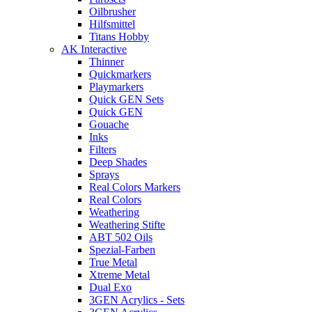
Oilbrusher
Hilfsmittel
Titans Hobby
AK Interactive
Thinner
Quickmarkers
Playmarkers
Quick GEN Sets
Quick GEN
Gouache
Inks
Filters
Deep Shades
Sprays
Real Colors Markers
Real Colors
Weathering
Weathering Stifte
ABT 502 Oils
Spezial-Farben
True Metal
Xtreme Metal
Dual Exo
3GEN Acrylics - Sets