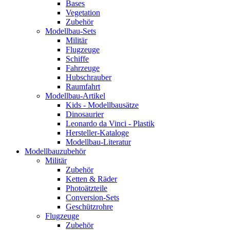
Bases
Vegetation
Zubehör
Modellbau-Sets
Militär
Flugzeuge
Schiffe
Fahrzeuge
Hubschrauber
Raumfahrt
Modellbau-Artikel
Kids - Modellbausätze
Dinosaurier
Leonardo da Vinci - Plastik
Hersteller-Kataloge
Modellbau-Literatur
Modellbauzubehör
Militär
Zubehör
Ketten & Räder
Photoätzteile
Conversion-Sets
Geschützrohre
Flugzeuge
Zubehör