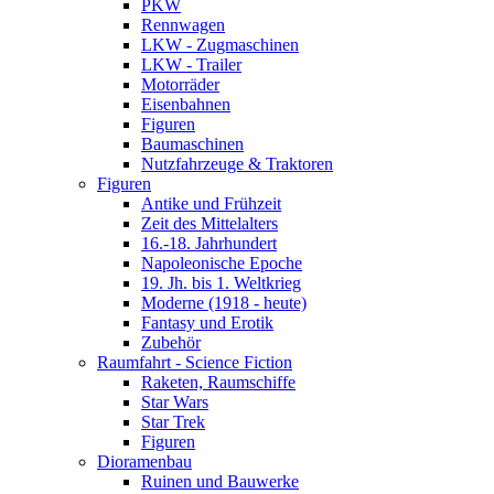
PKW
Rennwagen
LKW - Zugmaschinen
LKW - Trailer
Motorräder
Eisenbahnen
Figuren
Baumaschinen
Nutzfahrzeuge & Traktoren
Figuren
Antike und Frühzeit
Zeit des Mittelalters
16.-18. Jahrhundert
Napoleonische Epoche
19. Jh. bis 1. Weltkrieg
Moderne (1918 - heute)
Fantasy und Erotik
Zubehör
Raumfahrt - Science Fiction
Raketen, Raumschiffe
Star Wars
Star Trek
Figuren
Dioramenbau
Ruinen und Bauwerke