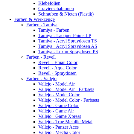
Klebefolien
Gravierschablonen
Schrauben & Nieten (Plastik)
Farben & Werkzeuge
Farben - Tamiya
Tamiya - Farben
Tamiya - Lacquer Paints LP
Tamiya - Acryl Spraydosen TS
Tamiya - Acryl Spraydosen AS
Tamiya - Lexan Spraydosen PS
Farben - Revell
Revell - Email Color
Revell - Aqua Color
Revell - Spraydosen
Farben - Vallejo
Vallejo - Model Air
Vallejo - Model Air - Farbsets
Vallejo - Model Color
Vallejo - Model Color - Farbsets
Vallejo - Game Color
Vallejo - Game Air
Vallejo - Game Xpress
Vallejo - True Metallic Metal
Vallejo - Panzer Aces
Vallejo - Mecha Color