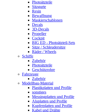
Photoätzteile
Sitzgurte
Resin
Bewaffnung
Maskierschablonen
Decals
3D-Decals
Propeller
Cockpit
BIG ED - Photoätzteil-Sets
Sitze / Schleudersitze
Räder / Wheels
Schiffe
Zubehör
Photoätzteile
Geschützrohre
Fahrzeuge
Zubehör
Modellbau-Material
Plastikplatten und Profile
sonstiges
Messingplatten und Profile
Aluplatten und Profile
Kupferplatten und Profile
Kabel und Drähte