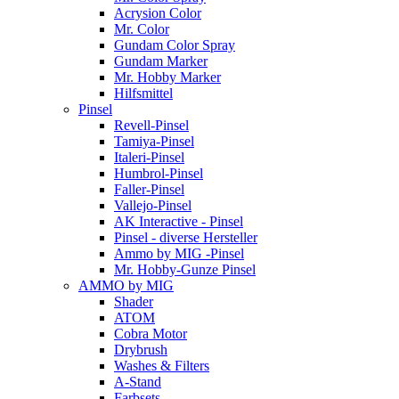
Acrysion Color
Mr. Color
Gundam Color Spray
Gundam Marker
Mr. Hobby Marker
Hilfsmittel
Pinsel
Revell-Pinsel
Tamiya-Pinsel
Italeri-Pinsel
Humbrol-Pinsel
Faller-Pinsel
Vallejo-Pinsel
AK Interactive - Pinsel
Pinsel - diverse Hersteller
Ammo by MIG -Pinsel
Mr. Hobby-Gunze Pinsel
AMMO by MIG
Shader
ATOM
Cobra Motor
Drybrush
Washes & Filters
A-Stand
Farbsets