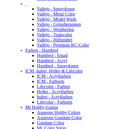
Vallejo - Spraydosen
Vallejo - Metal Color
Vallejo - Model Wash
Vallejo - Grundierungen
Vallejo - Weathering
Vallejo - Traincolor
Vallejo - Hilfsmittel
Vallejo - Premium RC-Color
Farben - Humbrol
Humbrol - Email
Humbrol - Acryl
Humbrol - Spraydosen
ICM, Italeri, Heller & Lifecolor
ICM - Acrylfarben
ICM - Farbsets
Lifecolor - Farben
Heller - Acrylfarben
Italeri - Acrylfarben
Lifecolor - Farbsets
Mr Hobby-Gunze
Aqueous Hobby Colors
Aqueous Gundam Color
Gundam Color
Mr. Color Spray