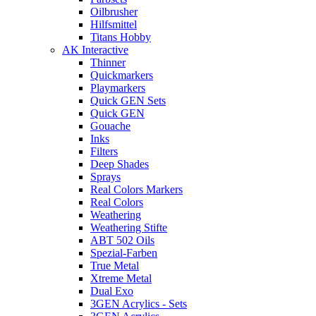
Oilbrusher
Hilfsmittel
Titans Hobby
AK Interactive
Thinner
Quickmarkers
Playmarkers
Quick GEN Sets
Quick GEN
Gouache
Inks
Filters
Deep Shades
Sprays
Real Colors Markers
Real Colors
Weathering
Weathering Stifte
ABT 502 Oils
Spezial-Farben
True Metal
Xtreme Metal
Dual Exo
3GEN Acrylics - Sets