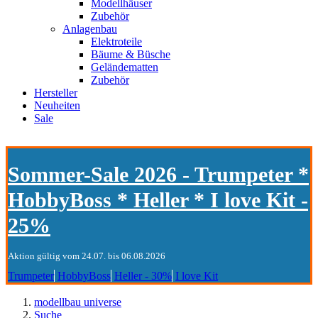
Modellhäuser
Zubehör
Anlagenbau
Elektroteile
Bäume & Büsche
Geländematten
Zubehör
Hersteller
Neuheiten
Sale
Sommer-Sale 2026 - Trumpeter *
HobbyBoss * Heller * I love Kit -
25%
Aktion gültig vom 24.07. bis 06.08.2026
Trumpeter
HobbyBoss
Heller - 30%
I love Kit
modellbau universe
Suche