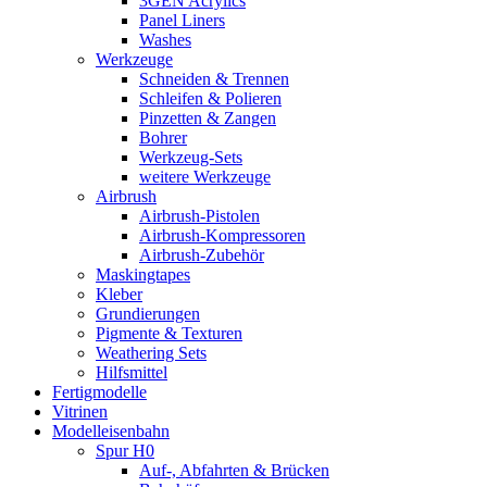
3GEN Acrylics
Panel Liners
Washes
Werkzeuge
Schneiden & Trennen
Schleifen & Polieren
Pinzetten & Zangen
Bohrer
Werkzeug-Sets
weitere Werkzeuge
Airbrush
Airbrush-Pistolen
Airbrush-Kompressoren
Airbrush-Zubehör
Maskingtapes
Kleber
Grundierungen
Pigmente & Texturen
Weathering Sets
Hilfsmittel
Fertigmodelle
Vitrinen
Modelleisenbahn
Spur H0
Auf-, Abfahrten & Brücken