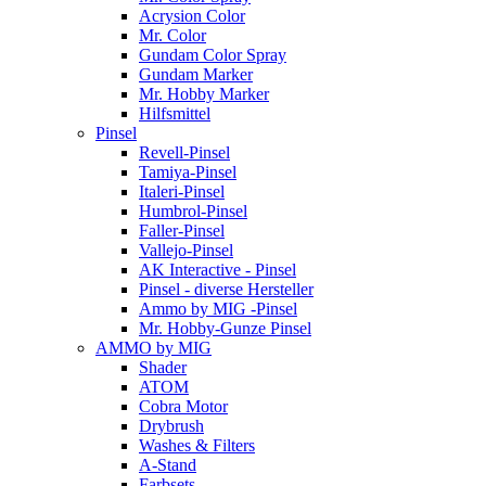
Acrysion Color
Mr. Color
Gundam Color Spray
Gundam Marker
Mr. Hobby Marker
Hilfsmittel
Pinsel
Revell-Pinsel
Tamiya-Pinsel
Italeri-Pinsel
Humbrol-Pinsel
Faller-Pinsel
Vallejo-Pinsel
AK Interactive - Pinsel
Pinsel - diverse Hersteller
Ammo by MIG -Pinsel
Mr. Hobby-Gunze Pinsel
AMMO by MIG
Shader
ATOM
Cobra Motor
Drybrush
Washes & Filters
A-Stand
Farbsets