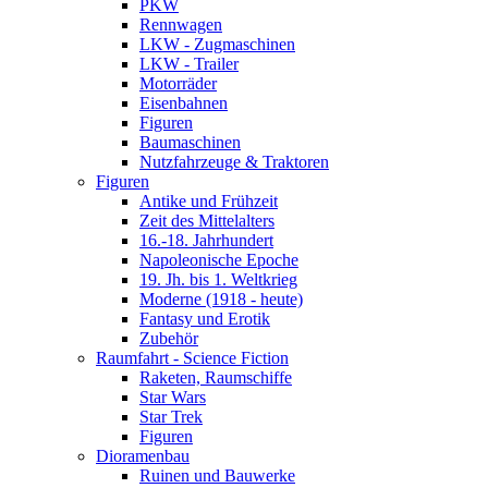
PKW
Rennwagen
LKW - Zugmaschinen
LKW - Trailer
Motorräder
Eisenbahnen
Figuren
Baumaschinen
Nutzfahrzeuge & Traktoren
Figuren
Antike und Frühzeit
Zeit des Mittelalters
16.-18. Jahrhundert
Napoleonische Epoche
19. Jh. bis 1. Weltkrieg
Moderne (1918 - heute)
Fantasy und Erotik
Zubehör
Raumfahrt - Science Fiction
Raketen, Raumschiffe
Star Wars
Star Trek
Figuren
Dioramenbau
Ruinen und Bauwerke