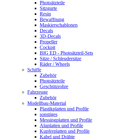
Photoätzteile
Sitzgurte
Resin
Bewaffnung
Maskierschablonen
Decals
3D-Decals
Propeller
Cockpit
BIG ED - Photoätzteil-Sets
Sitze / Schleudersitze
Räder / Wheels
Schiffe
Zubehör
Photoätzteile
Geschützrohre
Fahrzeuge
Zubehör
Modellbau-Material
Plastikplatten und Profile
sonstiges
Messingplatten und Profile
Aluplatten und Profile
Kupferplatten und Profile
Kabel und Drähte