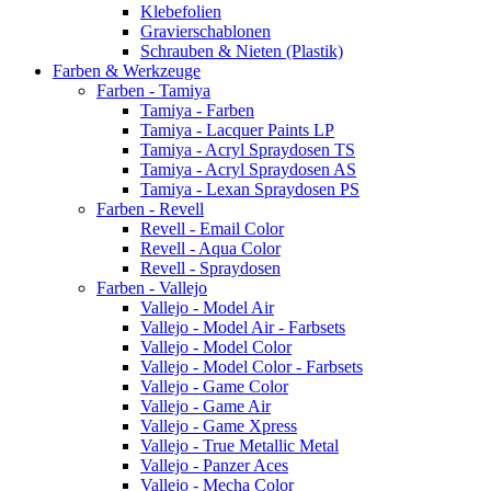
Klebefolien
Gravierschablonen
Schrauben & Nieten (Plastik)
Farben & Werkzeuge
Farben - Tamiya
Tamiya - Farben
Tamiya - Lacquer Paints LP
Tamiya - Acryl Spraydosen TS
Tamiya - Acryl Spraydosen AS
Tamiya - Lexan Spraydosen PS
Farben - Revell
Revell - Email Color
Revell - Aqua Color
Revell - Spraydosen
Farben - Vallejo
Vallejo - Model Air
Vallejo - Model Air - Farbsets
Vallejo - Model Color
Vallejo - Model Color - Farbsets
Vallejo - Game Color
Vallejo - Game Air
Vallejo - Game Xpress
Vallejo - True Metallic Metal
Vallejo - Panzer Aces
Vallejo - Mecha Color