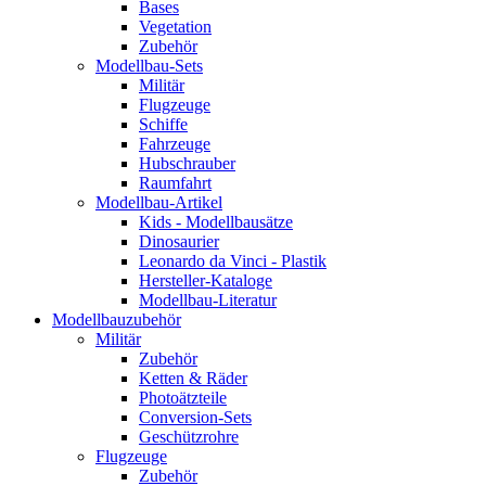
Bases
Vegetation
Zubehör
Modellbau-Sets
Militär
Flugzeuge
Schiffe
Fahrzeuge
Hubschrauber
Raumfahrt
Modellbau-Artikel
Kids - Modellbausätze
Dinosaurier
Leonardo da Vinci - Plastik
Hersteller-Kataloge
Modellbau-Literatur
Modellbauzubehör
Militär
Zubehör
Ketten & Räder
Photoätzteile
Conversion-Sets
Geschützrohre
Flugzeuge
Zubehör