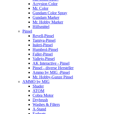
Acrysion Color
Mr. Color
Gundam Color Spray
Gundam Marker
Mr. Hobby Marker
Hilfsmittel
Pinsel
Revell-Pinsel
Tamiya-Pinsel
Italeri-Pinsel
Humbrol-Pinsel
Faller-Pinsel
Vallejo-Pinsel
AK Interactive - Pinsel
Pinsel - diverse Hersteller
Ammo by MIG -Pinsel
Mr. Hobby-Gunze Pinsel
AMMO by MIG
Shader
ATOM
Cobra Motor
Drybrush
Washes & Filters
A-Stand
Farbsets