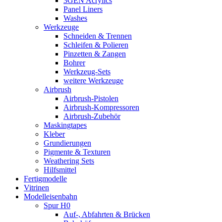
3GEN Acrylics
Panel Liners
Washes
Werkzeuge
Schneiden & Trennen
Schleifen & Polieren
Pinzetten & Zangen
Bohrer
Werkzeug-Sets
weitere Werkzeuge
Airbrush
Airbrush-Pistolen
Airbrush-Kompressoren
Airbrush-Zubehör
Maskingtapes
Kleber
Grundierungen
Pigmente & Texturen
Weathering Sets
Hilfsmittel
Fertigmodelle
Vitrinen
Modelleisenbahn
Spur H0
Auf-, Abfahrten & Brücken