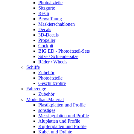
Photoätzteile
Sitzgurte
Resin
Bewaffnung
Maskierschablonen
Decals
3D-Decals
Propeller
Cockpit
BIG ED - Photoätzteil-Sets
Sitze / Schleudersitze
Räder / Wheels
Schiffe
Zubehör
Photoätzteile
Geschützrohre
Fahrzeuge
Zubehör
Modellbau-Material
Plastikplatten und Profile
sonstiges
Messingplatten und Profile
Aluplatten und Profile
Kupferplatten und Profile
Kabel und Drähte