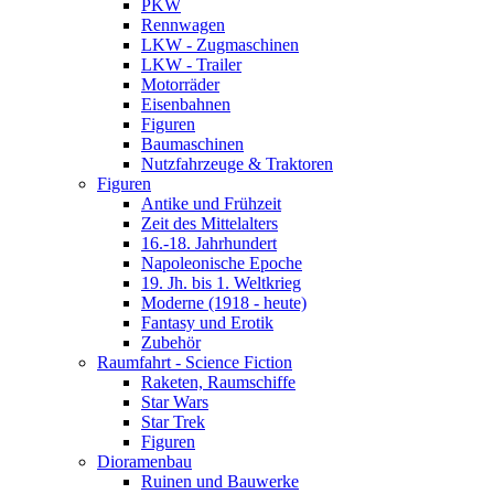
PKW
Rennwagen
LKW - Zugmaschinen
LKW - Trailer
Motorräder
Eisenbahnen
Figuren
Baumaschinen
Nutzfahrzeuge & Traktoren
Figuren
Antike und Frühzeit
Zeit des Mittelalters
16.-18. Jahrhundert
Napoleonische Epoche
19. Jh. bis 1. Weltkrieg
Moderne (1918 - heute)
Fantasy und Erotik
Zubehör
Raumfahrt - Science Fiction
Raketen, Raumschiffe
Star Wars
Star Trek
Figuren
Dioramenbau
Ruinen und Bauwerke