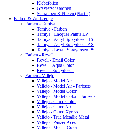
Klebefolien
Gravierschablonen
Schrauben & Nieten (Plastik)
Farben & Werkzeuge
Farben - Tamiya
Tamiya - Farben
Tamiya - Lacquer Paints LP
Tamiya - Acryl Spraydosen TS
Tamiya - Acryl Spraydosen AS
Tamiya - Lexan Spraydosen PS
Farben - Revell
Revell - Email Color
Revell - Aqua Color
Revell - Spraydosen
Farben - Vallejo
Vallejo - Model Air
Vallejo - Model Air - Farbsets
Vallejo - Model Color
Vallejo - Model Color - Farbsets
Vallejo - Game Color
Vallejo - Game Air
Vallejo - Game Xpress
Vallejo - True Metallic Metal
Vallejo - Panzer Aces
Vallejo - Mecha Color