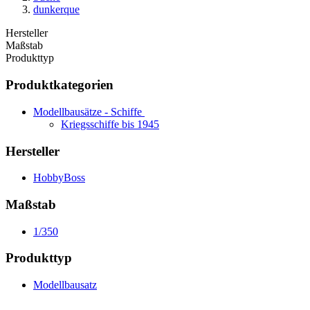
dunkerque
Hersteller
Maßstab
Produkttyp
Produktkategorien
Modellbausätze - Schiffe
Kriegsschiffe bis 1945
Hersteller
HobbyBoss
Maßstab
1/350
Produkttyp
Modellbausatz