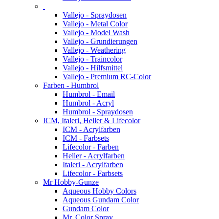
Vallejo - Spraydosen
Vallejo - Metal Color
Vallejo - Model Wash
Vallejo - Grundierungen
Vallejo - Weathering
Vallejo - Traincolor
Vallejo - Hilfsmittel
Vallejo - Premium RC-Color
Farben - Humbrol
Humbrol - Email
Humbrol - Acryl
Humbrol - Spraydosen
ICM, Italeri, Heller & Lifecolor
ICM - Acrylfarben
ICM - Farbsets
Lifecolor - Farben
Heller - Acrylfarben
Italeri - Acrylfarben
Lifecolor - Farbsets
Mr Hobby-Gunze
Aqueous Hobby Colors
Aqueous Gundam Color
Gundam Color
Mr. Color Spray