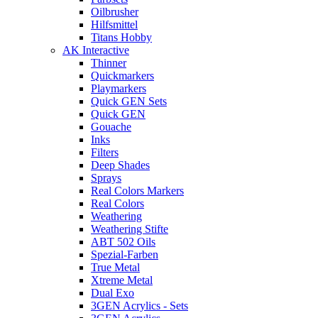
Oilbrusher
Hilfsmittel
Titans Hobby
AK Interactive
Thinner
Quickmarkers
Playmarkers
Quick GEN Sets
Quick GEN
Gouache
Inks
Filters
Deep Shades
Sprays
Real Colors Markers
Real Colors
Weathering
Weathering Stifte
ABT 502 Oils
Spezial-Farben
True Metal
Xtreme Metal
Dual Exo
3GEN Acrylics - Sets