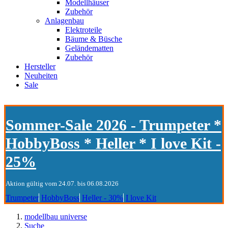
Modellhäuser
Zubehör
Anlagenbau
Elektroteile
Bäume & Büsche
Geländematten
Zubehör
Hersteller
Neuheiten
Sale
Sommer-Sale 2026 - Trumpeter *
HobbyBoss * Heller * I love Kit -
25%
Aktion gültig vom 24.07. bis 06.08.2026
Trumpeter
HobbyBoss
Heller - 30%
I love Kit
modellbau universe
Suche