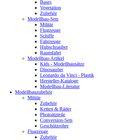
Bases
Vegetation
Zubehör
Modellbau-Sets
Militär
Flugzeuge
Schiffe
Fahrzeuge
Hubschrauber
Raumfahrt
Modellbau-Artikel
Kids - Modellbausätze
Dinosaurier
Leonardo da Vinci - Plastik
Hersteller-Kataloge
Modellbau-Literatur
Modellbauzubehör
Militär
Zubehör
Ketten & Räder
Photoätzteile
Conversion-Sets
Geschützrohre
Flugzeuge
Zubehör