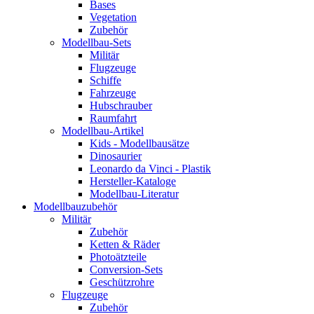
Bases
Vegetation
Zubehör
Modellbau-Sets
Militär
Flugzeuge
Schiffe
Fahrzeuge
Hubschrauber
Raumfahrt
Modellbau-Artikel
Kids - Modellbausätze
Dinosaurier
Leonardo da Vinci - Plastik
Hersteller-Kataloge
Modellbau-Literatur
Modellbauzubehör
Militär
Zubehör
Ketten & Räder
Photoätzteile
Conversion-Sets
Geschützrohre
Flugzeuge
Zubehör