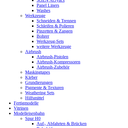
3GEN Acrylics
Panel Liners
Washes
Werkzeuge
Schneiden & Trennen
Schleifen & Polieren
Pinzetten & Zangen
Bohrer
Werkzeug-Sets
weitere Werkzeuge
Airbrush
Airbrush-Pistolen
Airbrush-Kompressoren
Airbrush-Zubehör
Maskingtapes
Kleber
Grundierungen
Pigmente & Texturen
Weathering Sets
Hilfsmittel
Fertigmodelle
Vitrinen
Modelleisenbahn
Spur H0
Auf-, Abfahrten & Brücken