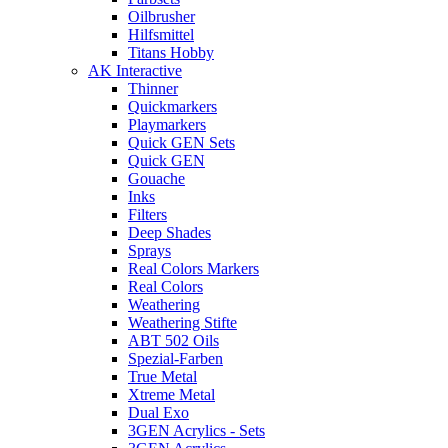
Oilbrusher
Hilfsmittel
Titans Hobby
AK Interactive
Thinner
Quickmarkers
Playmarkers
Quick GEN Sets
Quick GEN
Gouache
Inks
Filters
Deep Shades
Sprays
Real Colors Markers
Real Colors
Weathering
Weathering Stifte
ABT 502 Oils
Spezial-Farben
True Metal
Xtreme Metal
Dual Exo
3GEN Acrylics - Sets