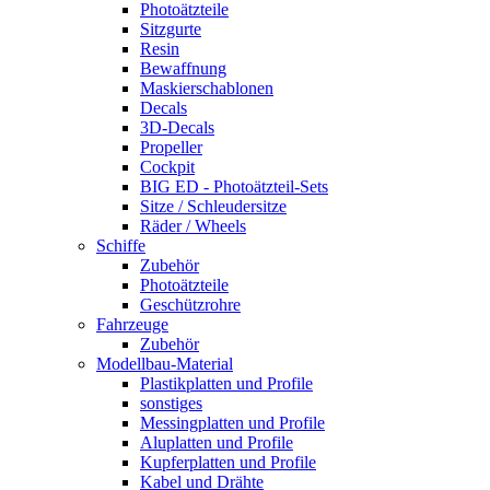
Photoätzteile
Sitzgurte
Resin
Bewaffnung
Maskierschablonen
Decals
3D-Decals
Propeller
Cockpit
BIG ED - Photoätzteil-Sets
Sitze / Schleudersitze
Räder / Wheels
Schiffe
Zubehör
Photoätzteile
Geschützrohre
Fahrzeuge
Zubehör
Modellbau-Material
Plastikplatten und Profile
sonstiges
Messingplatten und Profile
Aluplatten und Profile
Kupferplatten und Profile
Kabel und Drähte