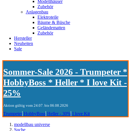
Modellhäuser
Zubehör
Anlagenbau
Elektroteile
Bäume & Büsche
Geländematten
Zubehör
Hersteller
Neuheiten
Sale
Sommer-Sale 2026 - Trumpeter *
HobbyBoss * Heller * I love Kit -
25%
Aktion gültig vom 24.07. bis 06.08.2026
Trumpeter
HobbyBoss
Heller - 30%
I love Kit
modellbau universe
Suche