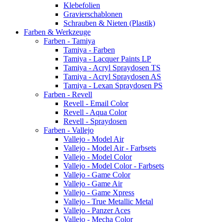
Klebefolien
Gravierschablonen
Schrauben & Nieten (Plastik)
Farben & Werkzeuge
Farben - Tamiya
Tamiya - Farben
Tamiya - Lacquer Paints LP
Tamiya - Acryl Spraydosen TS
Tamiya - Acryl Spraydosen AS
Tamiya - Lexan Spraydosen PS
Farben - Revell
Revell - Email Color
Revell - Aqua Color
Revell - Spraydosen
Farben - Vallejo
Vallejo - Model Air
Vallejo - Model Air - Farbsets
Vallejo - Model Color
Vallejo - Model Color - Farbsets
Vallejo - Game Color
Vallejo - Game Air
Vallejo - Game Xpress
Vallejo - True Metallic Metal
Vallejo - Panzer Aces
Vallejo - Mecha Color