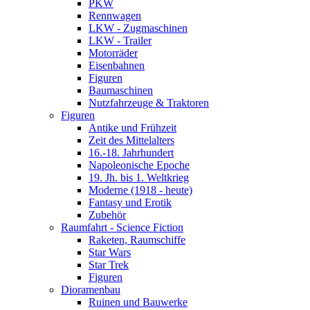
PKW
Rennwagen
LKW - Zugmaschinen
LKW - Trailer
Motorräder
Eisenbahnen
Figuren
Baumaschinen
Nutzfahrzeuge & Traktoren
Figuren
Antike und Frühzeit
Zeit des Mittelalters
16.-18. Jahrhundert
Napoleonische Epoche
19. Jh. bis 1. Weltkrieg
Moderne (1918 - heute)
Fantasy und Erotik
Zubehör
Raumfahrt - Science Fiction
Raketen, Raumschiffe
Star Wars
Star Trek
Figuren
Dioramenbau
Ruinen und Bauwerke