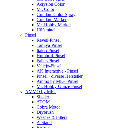
Acrysion Color
Mr. Color
Gundam Color Spray
Gundam Marker
Mr. Hobby Marker
Hilfsmittel
Pinsel
Revell-Pinsel
Tamiya-Pinsel
Italeri-Pinsel
Humbrol-Pinsel
Faller-Pinsel
Vallejo-Pinsel
AK Interactive - Pinsel
Pinsel - diverse Hersteller
Ammo by MIG -Pinsel
Mr. Hobby-Gunze Pinsel
AMMO by MIG
Shader
ATOM
Cobra Motor
Drybrush
Washes & Filters
A-Stand
Farbsets