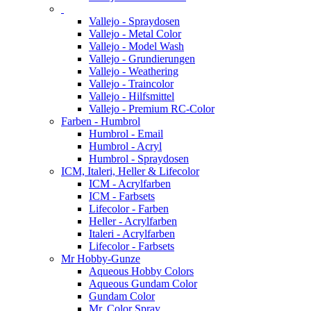
Vallejo - Spraydosen
Vallejo - Metal Color
Vallejo - Model Wash
Vallejo - Grundierungen
Vallejo - Weathering
Vallejo - Traincolor
Vallejo - Hilfsmittel
Vallejo - Premium RC-Color
Farben - Humbrol
Humbrol - Email
Humbrol - Acryl
Humbrol - Spraydosen
ICM, Italeri, Heller & Lifecolor
ICM - Acrylfarben
ICM - Farbsets
Lifecolor - Farben
Heller - Acrylfarben
Italeri - Acrylfarben
Lifecolor - Farbsets
Mr Hobby-Gunze
Aqueous Hobby Colors
Aqueous Gundam Color
Gundam Color
Mr. Color Spray