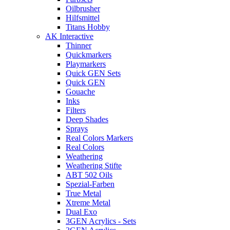
Oilbrusher
Hilfsmittel
Titans Hobby
AK Interactive
Thinner
Quickmarkers
Playmarkers
Quick GEN Sets
Quick GEN
Gouache
Inks
Filters
Deep Shades
Sprays
Real Colors Markers
Real Colors
Weathering
Weathering Stifte
ABT 502 Oils
Spezial-Farben
True Metal
Xtreme Metal
Dual Exo
3GEN Acrylics - Sets