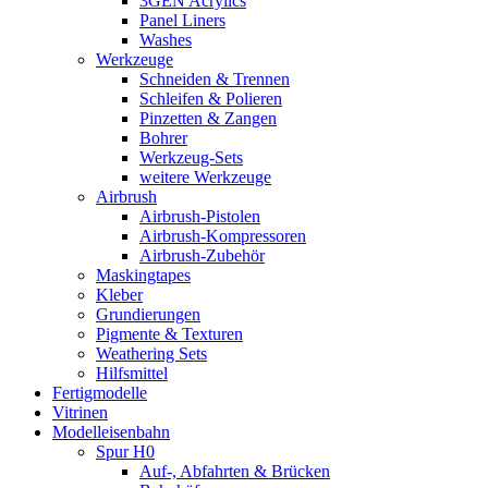
3GEN Acrylics
Panel Liners
Washes
Werkzeuge
Schneiden & Trennen
Schleifen & Polieren
Pinzetten & Zangen
Bohrer
Werkzeug-Sets
weitere Werkzeuge
Airbrush
Airbrush-Pistolen
Airbrush-Kompressoren
Airbrush-Zubehör
Maskingtapes
Kleber
Grundierungen
Pigmente & Texturen
Weathering Sets
Hilfsmittel
Fertigmodelle
Vitrinen
Modelleisenbahn
Spur H0
Auf-, Abfahrten & Brücken