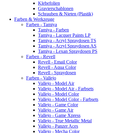
Klebefolien
Gravierschablonen
Schrauben & Nieten (Plastik)
Farben & Werkzeuge
Farben - Tamiya
Tamiya - Farben
Tamiya - Lacquer Paints LP
Tamiya - Acryl Spraydosen TS
Tamiya - Acryl Spraydosen AS
Tamiya - Lexan Spraydosen PS
Farben - Revell
Revell - Email Color
Revell - Aqua Color
Revell - Spraydosen
Farben - Vallejo
Vallejo - Model Air
Vallejo - Model Air - Farbsets
Vallejo - Model Color
Vallejo - Model Color - Farbsets
Vallejo - Game Color
Vallejo - Game Air
Vallejo - Game Xpress
Vallejo - True Metallic Metal
Vallejo - Panzer Aces
Vallejo - Mecha Color