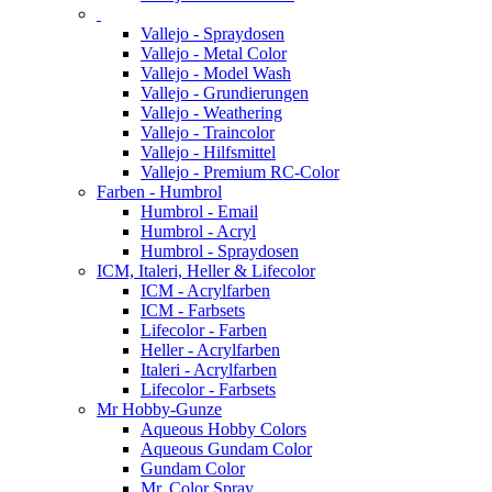
Vallejo - Spraydosen
Vallejo - Metal Color
Vallejo - Model Wash
Vallejo - Grundierungen
Vallejo - Weathering
Vallejo - Traincolor
Vallejo - Hilfsmittel
Vallejo - Premium RC-Color
Farben - Humbrol
Humbrol - Email
Humbrol - Acryl
Humbrol - Spraydosen
ICM, Italeri, Heller & Lifecolor
ICM - Acrylfarben
ICM - Farbsets
Lifecolor - Farben
Heller - Acrylfarben
Italeri - Acrylfarben
Lifecolor - Farbsets
Mr Hobby-Gunze
Aqueous Hobby Colors
Aqueous Gundam Color
Gundam Color
Mr. Color Spray