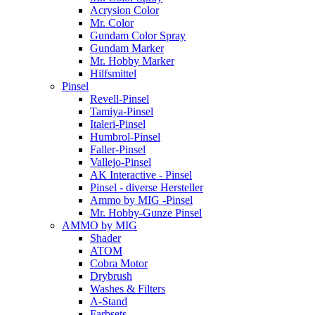
Acrysion Color
Mr. Color
Gundam Color Spray
Gundam Marker
Mr. Hobby Marker
Hilfsmittel
Pinsel
Revell-Pinsel
Tamiya-Pinsel
Italeri-Pinsel
Humbrol-Pinsel
Faller-Pinsel
Vallejo-Pinsel
AK Interactive - Pinsel
Pinsel - diverse Hersteller
Ammo by MIG -Pinsel
Mr. Hobby-Gunze Pinsel
AMMO by MIG
Shader
ATOM
Cobra Motor
Drybrush
Washes & Filters
A-Stand
Farbsets