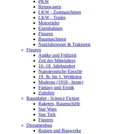
PKW
Rennwagen
LKW - Zugmaschinen
LKW - Trailer
Motorräder
Eisenbahnen
Figuren
Baumaschinen
Nutzfahrzeuge & Traktoren
Figuren
Antike und Frühzeit
Zeit des Mittelalters
16.-18. Jahrhundert
Napoleonische Epoche
19. Jh. bis 1. Weltkrieg
Moderne (1918 - heute)
Fantasy und Erotik
Zubehör
Raumfahrt - Science Fiction
Raketen, Raumschiffe
Star Wars
Star Trek
Figuren
Dioramenbau
Ruinen und Bauwerke