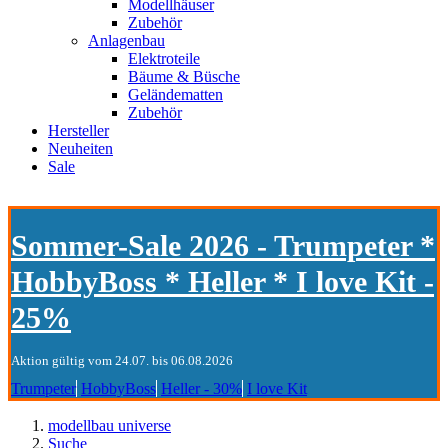
Modellhäuser
Zubehör
Anlagenbau
Elektroteile
Bäume & Büsche
Geländematten
Zubehör
Hersteller
Neuheiten
Sale
Sommer-Sale 2026 - Trumpeter *
HobbyBoss * Heller * I love Kit -
25%
Aktion gültig vom 24.07. bis 06.08.2026
Trumpeter
HobbyBoss
Heller - 30%
I love Kit
modellbau universe
Suche