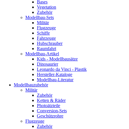
Bases
Vegetation
Zubehör
Modellbau-Sets
Militär
Flugzeuge
Schiffe
Fahrzeuge
Hubschrauber
Raumfahrt
Modellbau-Artikel
Kids - Modellbausätze
Dinosaurier
Leonardo da Vinci - Plastik
Hersteller-Kataloge
Modellbau-Literatur
Modellbauzubehör
Militär
Zubehör
Ketten & Räder
Photoätzteile
Conversion-Sets
Geschützrohre
Flugzeuge
Zubehör