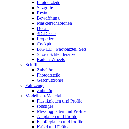
Photoätzteile
Sitzgurte
Resin
Bewaffnung
Maskierschablonen
Decals
3D-Decals
Propeller
Cockpit
BIG ED - Photoätzteil-Sets
Sitze / Schleudersitze
Räder / Wheels
Schiffe
Zubehör
Photoätzteile
Geschützrohre
Fahrzeuge
Zubehör
Modellbau-Material
Plastikplatten und Profile
sonstiges
Messingplatten und Profile
Aluplatten und Profile
Kupferplatten und Profile
Kabel und Drähte