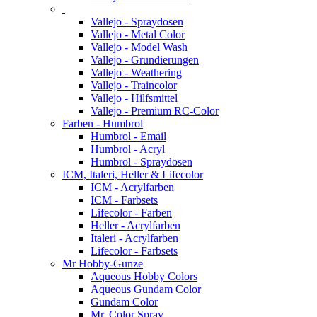
Vallejo - Spraydosen
Vallejo - Metal Color
Vallejo - Model Wash
Vallejo - Grundierungen
Vallejo - Weathering
Vallejo - Traincolor
Vallejo - Hilfsmittel
Vallejo - Premium RC-Color
Farben - Humbrol
Humbrol - Email
Humbrol - Acryl
Humbrol - Spraydosen
ICM, Italeri, Heller & Lifecolor
ICM - Acrylfarben
ICM - Farbsets
Lifecolor - Farben
Heller - Acrylfarben
Italeri - Acrylfarben
Lifecolor - Farbsets
Mr Hobby-Gunze
Aqueous Hobby Colors
Aqueous Gundam Color
Gundam Color
Mr. Color Spray