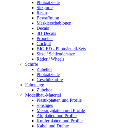
Photoätzteile
Sitzgurte
Resin
Bewaffnung
Maskierschablonen
Decals
3D-Decals
Propeller
Cockpit
BIG ED - Photoätzteil-Sets
Sitze / Schleudersitze
Räder / Wheels
Schiffe
Zubehör
Photoätzteile
Geschützrohre
Fahrzeuge
Zubehör
Modellbau-Material
Plastikplatten und Profile
sonstiges
Messingplatten und Profile
Aluplatten und Profile
Kupferplatten und Profile
Kabel und Drähte