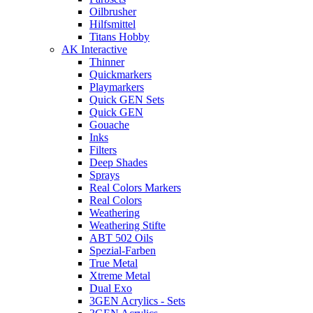
Oilbrusher
Hilfsmittel
Titans Hobby
AK Interactive
Thinner
Quickmarkers
Playmarkers
Quick GEN Sets
Quick GEN
Gouache
Inks
Filters
Deep Shades
Sprays
Real Colors Markers
Real Colors
Weathering
Weathering Stifte
ABT 502 Oils
Spezial-Farben
True Metal
Xtreme Metal
Dual Exo
3GEN Acrylics - Sets