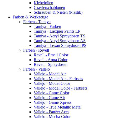
Klebefolien
Gravierschablonen
Schrauben & Nieten (Plastik)
Farben & Werkzeuge
Farben - Tamiya
Tamiya - Farben
Tamiya - Lacquer Paints LP
Tamiya - Acryl Spraydosen TS
Tamiya - Acryl Spraydosen AS
Tamiya - Lexan Spraydosen PS
Farben - Revell
Revell - Email Color
Revell - Aqua Color
Revell - Spraydosen
Farben - Vallejo
Vallejo - Model Air
Vallejo - Model Air - Farbsets
Vallejo - Model Color
Vallejo - Model Color - Farbsets
Vallejo - Game Color
Vallejo - Game Air
Vallejo - Game Xpress
Vallejo - True Metallic Metal
Vallejo - Panzer Aces
Vallejo - Mecha Color