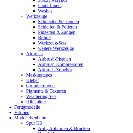
3GEN Acrylics
Panel Liners
Washes
Werkzeuge
Schneiden & Trennen
Schleifen & Polieren
Pinzetten & Zangen
Bohrer
Werkzeug-Sets
weitere Werkzeuge
Airbrush
Airbrush-Pistolen
Airbrush-Kompressoren
Airbrush-Zubehör
Maskingtapes
Kleber
Grundierungen
Pigmente & Texturen
Weathering Sets
Hilfsmittel
Fertigmodelle
Vitrinen
Modelleisenbahn
Spur H0
Auf-, Abfahrten & Brücken