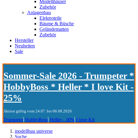
Modellhäuser
Zubehör
Anlagenbau
Elektroteile
Bäume & Büsche
Geländematten
Zubehör
Hersteller
Neuheiten
Sale
Sommer-Sale 2026 - Trumpeter *
HobbyBoss * Heller * I love Kit -
25%
Aktion gültig vom 24.07. bis 06.08.2026
Trumpeter
HobbyBoss
Heller - 30%
I love Kit
modellbau universe
Suche