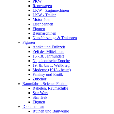
PKW
Rennwagen
LKW - Zugmaschinen
LKW - Trailer
Motorräder
Eisenbahnen
Figuren
Baumaschinen
Nutzfahrzeuge & Traktoren
Figuren
Antike und Frühzeit
Zeit des Mittelalters
16.-18. Jahrhundert
Napoleonische Epoche
19. Jh. bis 1. Weltkrieg
Moderne (1918 - heute)
Fantasy und Erotik
Zubehör
Raumfahrt - Science Fiction
Raketen, Raumschiffe
Star Wars
Star Trek
Figuren
Dioramenbau
Ruinen und Bauwerke