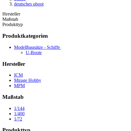
deutsches uboot
Hersteller
Maßstab
Produkttyp
Produktkategorien
Modellbausätze - Schiffe
U-Boote
Hersteller
ICM
Mirage Hobby
MPM
Maßstab
1/144
1/400
1/72
Produkttyp