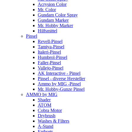
Acrysion Color
Mr. Color
Gundam Color Spray
Gundam Marker
Mr. Hobby Marker
Hilfsmittel
Pinsel
Revell-Pinsel
Tamiya-Pinsel
Italeri-Pinsel
Humbrol-Pinsel
Faller-Pinsel
Vallejo-Pinsel
AK Interactive - Pinsel
Pinsel - diverse Hersteller
Ammo by MIG -Pinsel
Mr. Hobby-Gunze Pinsel
AMMO by MIG
Shader
ATOM
Cobra Motor
Drybrush
Washes & Filters
A-Stand
Farbsets