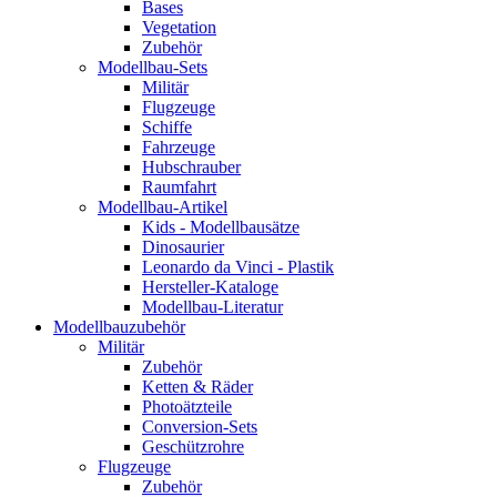
Bases
Vegetation
Zubehör
Modellbau-Sets
Militär
Flugzeuge
Schiffe
Fahrzeuge
Hubschrauber
Raumfahrt
Modellbau-Artikel
Kids - Modellbausätze
Dinosaurier
Leonardo da Vinci - Plastik
Hersteller-Kataloge
Modellbau-Literatur
Modellbauzubehör
Militär
Zubehör
Ketten & Räder
Photoätzteile
Conversion-Sets
Geschützrohre
Flugzeuge
Zubehör