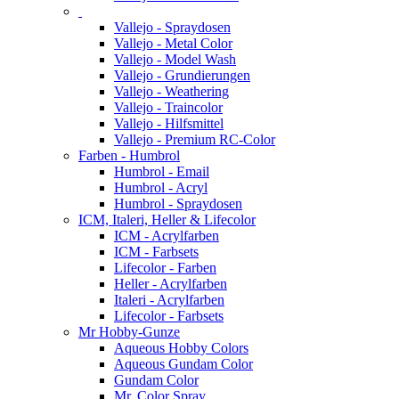
Vallejo - Spraydosen
Vallejo - Metal Color
Vallejo - Model Wash
Vallejo - Grundierungen
Vallejo - Weathering
Vallejo - Traincolor
Vallejo - Hilfsmittel
Vallejo - Premium RC-Color
Farben - Humbrol
Humbrol - Email
Humbrol - Acryl
Humbrol - Spraydosen
ICM, Italeri, Heller & Lifecolor
ICM - Acrylfarben
ICM - Farbsets
Lifecolor - Farben
Heller - Acrylfarben
Italeri - Acrylfarben
Lifecolor - Farbsets
Mr Hobby-Gunze
Aqueous Hobby Colors
Aqueous Gundam Color
Gundam Color
Mr. Color Spray