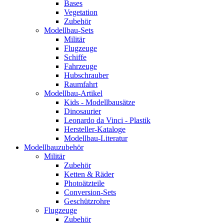
Bases
Vegetation
Zubehör
Modellbau-Sets
Militär
Flugzeuge
Schiffe
Fahrzeuge
Hubschrauber
Raumfahrt
Modellbau-Artikel
Kids - Modellbausätze
Dinosaurier
Leonardo da Vinci - Plastik
Hersteller-Kataloge
Modellbau-Literatur
Modellbauzubehör
Militär
Zubehör
Ketten & Räder
Photoätzteile
Conversion-Sets
Geschützrohre
Flugzeuge
Zubehör