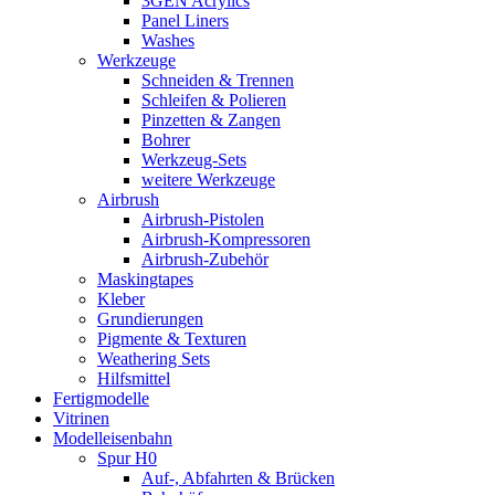
3GEN Acrylics
Panel Liners
Washes
Werkzeuge
Schneiden & Trennen
Schleifen & Polieren
Pinzetten & Zangen
Bohrer
Werkzeug-Sets
weitere Werkzeuge
Airbrush
Airbrush-Pistolen
Airbrush-Kompressoren
Airbrush-Zubehör
Maskingtapes
Kleber
Grundierungen
Pigmente & Texturen
Weathering Sets
Hilfsmittel
Fertigmodelle
Vitrinen
Modelleisenbahn
Spur H0
Auf-, Abfahrten & Brücken