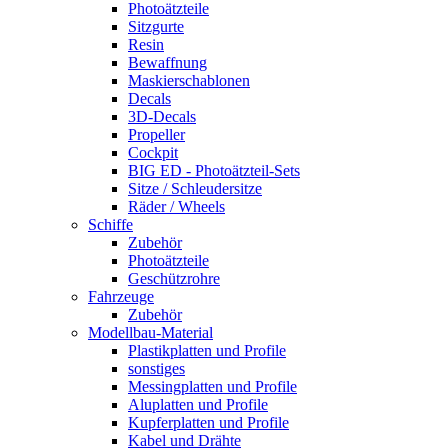
Photoätzteile
Sitzgurte
Resin
Bewaffnung
Maskierschablonen
Decals
3D-Decals
Propeller
Cockpit
BIG ED - Photoätzteil-Sets
Sitze / Schleudersitze
Räder / Wheels
Schiffe
Zubehör
Photoätzteile
Geschützrohre
Fahrzeuge
Zubehör
Modellbau-Material
Plastikplatten und Profile
sonstiges
Messingplatten und Profile
Aluplatten und Profile
Kupferplatten und Profile
Kabel und Drähte