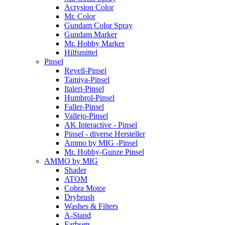
Acrysion Color
Mr. Color
Gundam Color Spray
Gundam Marker
Mr. Hobby Marker
Hilfsmittel
Pinsel
Revell-Pinsel
Tamiya-Pinsel
Italeri-Pinsel
Humbrol-Pinsel
Faller-Pinsel
Vallejo-Pinsel
AK Interactive - Pinsel
Pinsel - diverse Hersteller
Ammo by MIG -Pinsel
Mr. Hobby-Gunze Pinsel
AMMO by MIG
Shader
ATOM
Cobra Motor
Drybrush
Washes & Filters
A-Stand
Farbsets