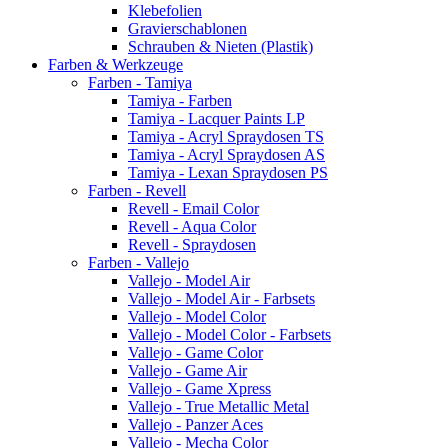
Klebefolien
Gravierschablonen
Schrauben & Nieten (Plastik)
Farben & Werkzeuge
Farben - Tamiya
Tamiya - Farben
Tamiya - Lacquer Paints LP
Tamiya - Acryl Spraydosen TS
Tamiya - Acryl Spraydosen AS
Tamiya - Lexan Spraydosen PS
Farben - Revell
Revell - Email Color
Revell - Aqua Color
Revell - Spraydosen
Farben - Vallejo
Vallejo - Model Air
Vallejo - Model Air - Farbsets
Vallejo - Model Color
Vallejo - Model Color - Farbsets
Vallejo - Game Color
Vallejo - Game Air
Vallejo - Game Xpress
Vallejo - True Metallic Metal
Vallejo - Panzer Aces
Vallejo - Mecha Color