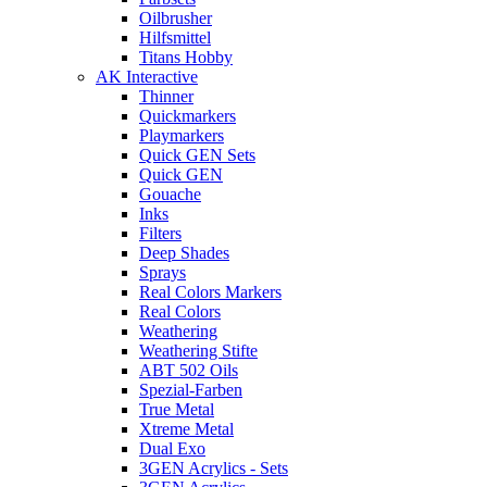
Oilbrusher
Hilfsmittel
Titans Hobby
AK Interactive
Thinner
Quickmarkers
Playmarkers
Quick GEN Sets
Quick GEN
Gouache
Inks
Filters
Deep Shades
Sprays
Real Colors Markers
Real Colors
Weathering
Weathering Stifte
ABT 502 Oils
Spezial-Farben
True Metal
Xtreme Metal
Dual Exo
3GEN Acrylics - Sets