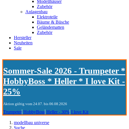
Modellhäuser
Zubehör
Anlagenbau
Elektroteile
Bäume & Büsche
Geländematten
Zubehör
Hersteller
Neuheiten
Sale
Sommer-Sale 2026 - Trumpeter *
HobbyBoss * Heller * I love Kit -
25%
Aktion gültig vom 24.07. bis 06.08.2026
Trumpeter
HobbyBoss
Heller - 30%
I love Kit
modellbau universe
Suche