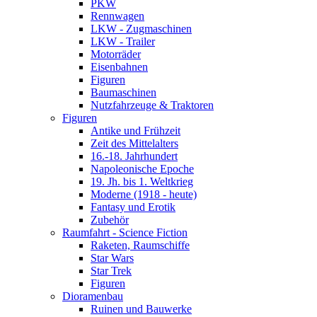
PKW
Rennwagen
LKW - Zugmaschinen
LKW - Trailer
Motorräder
Eisenbahnen
Figuren
Baumaschinen
Nutzfahrzeuge & Traktoren
Figuren
Antike und Frühzeit
Zeit des Mittelalters
16.-18. Jahrhundert
Napoleonische Epoche
19. Jh. bis 1. Weltkrieg
Moderne (1918 - heute)
Fantasy und Erotik
Zubehör
Raumfahrt - Science Fiction
Raketen, Raumschiffe
Star Wars
Star Trek
Figuren
Dioramenbau
Ruinen und Bauwerke