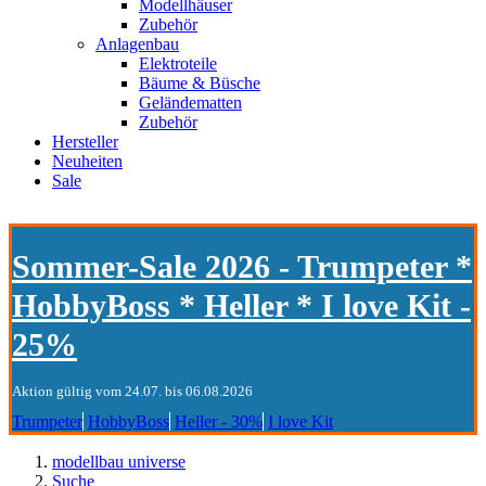
Modellhäuser
Zubehör
Anlagenbau
Elektroteile
Bäume & Büsche
Geländematten
Zubehör
Hersteller
Neuheiten
Sale
Sommer-Sale 2026 - Trumpeter *
HobbyBoss * Heller * I love Kit -
25%
Aktion gültig vom 24.07. bis 06.08.2026
Trumpeter
HobbyBoss
Heller - 30%
I love Kit
modellbau universe
Suche