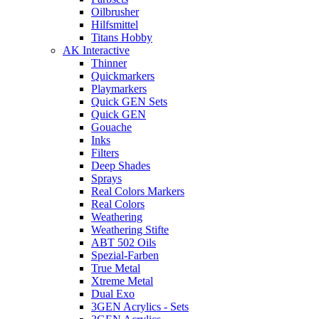
Oilbrusher
Hilfsmittel
Titans Hobby
AK Interactive
Thinner
Quickmarkers
Playmarkers
Quick GEN Sets
Quick GEN
Gouache
Inks
Filters
Deep Shades
Sprays
Real Colors Markers
Real Colors
Weathering
Weathering Stifte
ABT 502 Oils
Spezial-Farben
True Metal
Xtreme Metal
Dual Exo
3GEN Acrylics - Sets