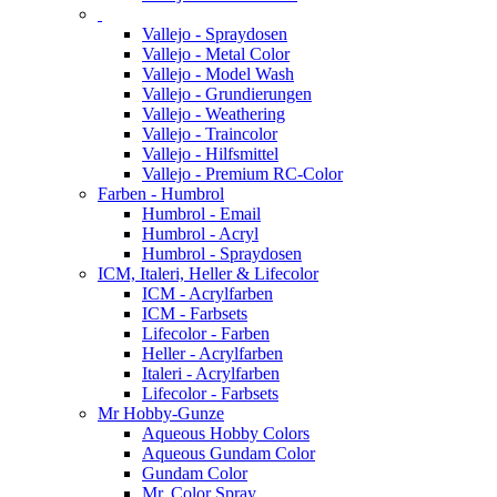
Vallejo - Spraydosen
Vallejo - Metal Color
Vallejo - Model Wash
Vallejo - Grundierungen
Vallejo - Weathering
Vallejo - Traincolor
Vallejo - Hilfsmittel
Vallejo - Premium RC-Color
Farben - Humbrol
Humbrol - Email
Humbrol - Acryl
Humbrol - Spraydosen
ICM, Italeri, Heller & Lifecolor
ICM - Acrylfarben
ICM - Farbsets
Lifecolor - Farben
Heller - Acrylfarben
Italeri - Acrylfarben
Lifecolor - Farbsets
Mr Hobby-Gunze
Aqueous Hobby Colors
Aqueous Gundam Color
Gundam Color
Mr. Color Spray