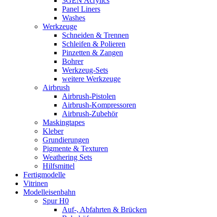
3GEN Acrylics
Panel Liners
Washes
Werkzeuge
Schneiden & Trennen
Schleifen & Polieren
Pinzetten & Zangen
Bohrer
Werkzeug-Sets
weitere Werkzeuge
Airbrush
Airbrush-Pistolen
Airbrush-Kompressoren
Airbrush-Zubehör
Maskingtapes
Kleber
Grundierungen
Pigmente & Texturen
Weathering Sets
Hilfsmittel
Fertigmodelle
Vitrinen
Modelleisenbahn
Spur H0
Auf-, Abfahrten & Brücken