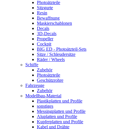
Photoätzteile
Sitzgurte
Resin
Bewaffnung
Maskierschablonen
Decals
3D-Decals
Propeller
Cockpit
BIG ED - Photoätzteil-Sets
Sitze / Schleudersitze
Räder / Wheels
Schiffe
Zubehör
Photoätzteile
Geschützrohre
Fahrzeuge
Zubehör
Modellbau-Material
Plastikplatten und Profile
sonstiges
Messingplatten und Profile
Aluplatten und Profile
Kupferplatten und Profile
Kabel und Drähte