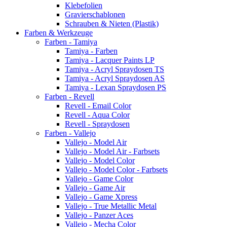
Klebefolien
Gravierschablonen
Schrauben & Nieten (Plastik)
Farben & Werkzeuge
Farben - Tamiya
Tamiya - Farben
Tamiya - Lacquer Paints LP
Tamiya - Acryl Spraydosen TS
Tamiya - Acryl Spraydosen AS
Tamiya - Lexan Spraydosen PS
Farben - Revell
Revell - Email Color
Revell - Aqua Color
Revell - Spraydosen
Farben - Vallejo
Vallejo - Model Air
Vallejo - Model Air - Farbsets
Vallejo - Model Color
Vallejo - Model Color - Farbsets
Vallejo - Game Color
Vallejo - Game Air
Vallejo - Game Xpress
Vallejo - True Metallic Metal
Vallejo - Panzer Aces
Vallejo - Mecha Color