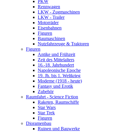
PKW
Rennwagen
LKW - Zugmaschinen
LKW - Trailer
Motorräder
Eisenbahnen
Figuren
Baumaschinen
Nutzfahrzeuge & Traktoren
Figuren
Antike und Frühzeit
Zeit des Mittelalters
16.-18. Jahrhundert
Napoleonische Epoche
19. Jh. bis 1. Weltkrieg
Moderne (1918 - heute)
Fantasy und Erotik
Zubehör
Raumfahrt - Science Fiction
Raketen, Raumschiffe
Star Wars
Star Trek
Figuren
Dioramenbau
Ruinen und Bauwerke