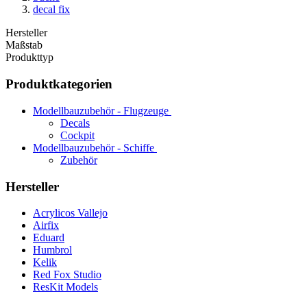
decal fix
Hersteller
Maßstab
Produkttyp
Produktkategorien
Modellbauzubehör - Flugzeuge
Decals
Cockpit
Modellbauzubehör - Schiffe
Zubehör
Hersteller
Acrylicos Vallejo
Airfix
Eduard
Humbrol
Kelik
Red Fox Studio
ResKit Models