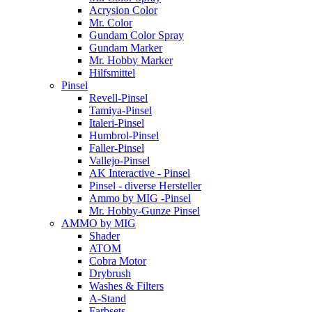
Acrysion Color
Mr. Color
Gundam Color Spray
Gundam Marker
Mr. Hobby Marker
Hilfsmittel
Pinsel
Revell-Pinsel
Tamiya-Pinsel
Italeri-Pinsel
Humbrol-Pinsel
Faller-Pinsel
Vallejo-Pinsel
AK Interactive - Pinsel
Pinsel - diverse Hersteller
Ammo by MIG -Pinsel
Mr. Hobby-Gunze Pinsel
AMMO by MIG
Shader
ATOM
Cobra Motor
Drybrush
Washes & Filters
A-Stand
Farbsets