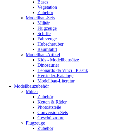
Bases
Vegetation
Zubehör
Modellbau-Sets
Militär
Flugzeuge
Schiffe
Fahrzeuge
Hubschrauber
Raumfahrt
Modellbau-Artikel
Kids - Modellbausätze
Dinosaurier
Leonardo da Vinci - Plastik
Hersteller-Kataloge
Modellbau-Literatur
Modellbauzubehör
Militär
Zubehör
Ketten & Räder
Photoätzteile
Conversion-Sets
Geschützrohre
Flugzeuge
Zubehör