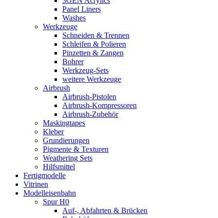
3GEN Acrylics
Panel Liners
Washes
Werkzeuge
Schneiden & Trennen
Schleifen & Polieren
Pinzetten & Zangen
Bohrer
Werkzeug-Sets
weitere Werkzeuge
Airbrush
Airbrush-Pistolen
Airbrush-Kompressoren
Airbrush-Zubehör
Maskingtapes
Kleber
Grundierungen
Pigmente & Texturen
Weathering Sets
Hilfsmittel
Fertigmodelle
Vitrinen
Modelleisenbahn
Spur H0
Auf-, Abfahrten & Brücken