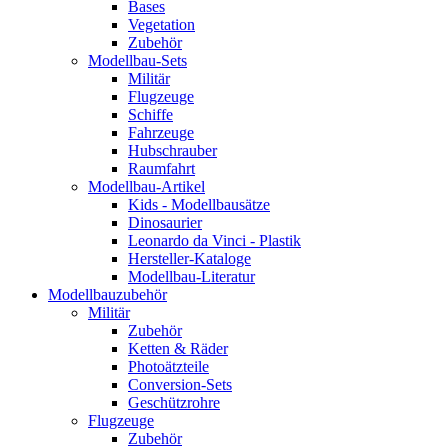
Bases
Vegetation
Zubehör
Modellbau-Sets
Militär
Flugzeuge
Schiffe
Fahrzeuge
Hubschrauber
Raumfahrt
Modellbau-Artikel
Kids - Modellbausätze
Dinosaurier
Leonardo da Vinci - Plastik
Hersteller-Kataloge
Modellbau-Literatur
Modellbauzubehör
Militär
Zubehör
Ketten & Räder
Photoätzteile
Conversion-Sets
Geschützrohre
Flugzeuge
Zubehör