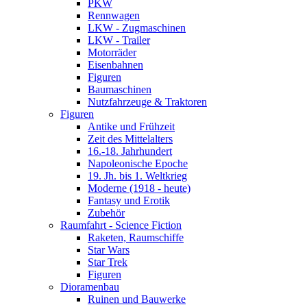
PKW
Rennwagen
LKW - Zugmaschinen
LKW - Trailer
Motorräder
Eisenbahnen
Figuren
Baumaschinen
Nutzfahrzeuge & Traktoren
Figuren
Antike und Frühzeit
Zeit des Mittelalters
16.-18. Jahrhundert
Napoleonische Epoche
19. Jh. bis 1. Weltkrieg
Moderne (1918 - heute)
Fantasy und Erotik
Zubehör
Raumfahrt - Science Fiction
Raketen, Raumschiffe
Star Wars
Star Trek
Figuren
Dioramenbau
Ruinen und Bauwerke