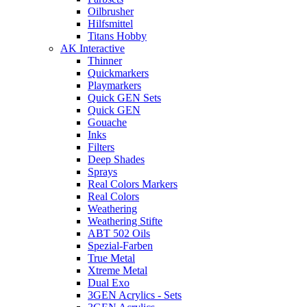
Oilbrusher
Hilfsmittel
Titans Hobby
AK Interactive
Thinner
Quickmarkers
Playmarkers
Quick GEN Sets
Quick GEN
Gouache
Inks
Filters
Deep Shades
Sprays
Real Colors Markers
Real Colors
Weathering
Weathering Stifte
ABT 502 Oils
Spezial-Farben
True Metal
Xtreme Metal
Dual Exo
3GEN Acrylics - Sets