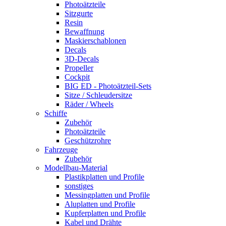
Photoätzteile
Sitzgurte
Resin
Bewaffnung
Maskierschablonen
Decals
3D-Decals
Propeller
Cockpit
BIG ED - Photoätzteil-Sets
Sitze / Schleudersitze
Räder / Wheels
Schiffe
Zubehör
Photoätzteile
Geschützrohre
Fahrzeuge
Zubehör
Modellbau-Material
Plastikplatten und Profile
sonstiges
Messingplatten und Profile
Aluplatten und Profile
Kupferplatten und Profile
Kabel und Drähte