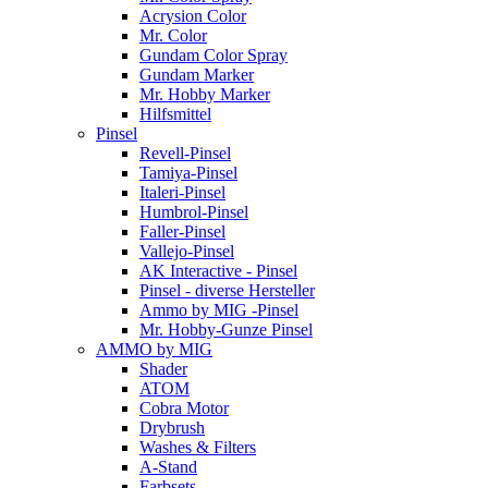
Acrysion Color
Mr. Color
Gundam Color Spray
Gundam Marker
Mr. Hobby Marker
Hilfsmittel
Pinsel
Revell-Pinsel
Tamiya-Pinsel
Italeri-Pinsel
Humbrol-Pinsel
Faller-Pinsel
Vallejo-Pinsel
AK Interactive - Pinsel
Pinsel - diverse Hersteller
Ammo by MIG -Pinsel
Mr. Hobby-Gunze Pinsel
AMMO by MIG
Shader
ATOM
Cobra Motor
Drybrush
Washes & Filters
A-Stand
Farbsets