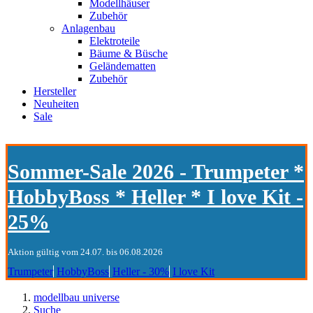
Modellhäuser
Zubehör
Anlagenbau
Elektroteile
Bäume & Büsche
Geländematten
Zubehör
Hersteller
Neuheiten
Sale
Sommer-Sale 2026 - Trumpeter *
HobbyBoss * Heller * I love Kit -
25%
Aktion gültig vom 24.07. bis 06.08.2026
Trumpeter
HobbyBoss
Heller - 30%
I love Kit
modellbau universe
Suche