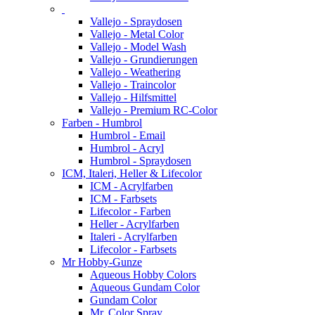
Vallejo - Spraydosen
Vallejo - Metal Color
Vallejo - Model Wash
Vallejo - Grundierungen
Vallejo - Weathering
Vallejo - Traincolor
Vallejo - Hilfsmittel
Vallejo - Premium RC-Color
Farben - Humbrol
Humbrol - Email
Humbrol - Acryl
Humbrol - Spraydosen
ICM, Italeri, Heller & Lifecolor
ICM - Acrylfarben
ICM - Farbsets
Lifecolor - Farben
Heller - Acrylfarben
Italeri - Acrylfarben
Lifecolor - Farbsets
Mr Hobby-Gunze
Aqueous Hobby Colors
Aqueous Gundam Color
Gundam Color
Mr. Color Spray