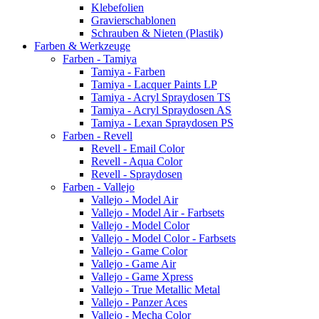
Klebefolien
Gravierschablonen
Schrauben & Nieten (Plastik)
Farben & Werkzeuge
Farben - Tamiya
Tamiya - Farben
Tamiya - Lacquer Paints LP
Tamiya - Acryl Spraydosen TS
Tamiya - Acryl Spraydosen AS
Tamiya - Lexan Spraydosen PS
Farben - Revell
Revell - Email Color
Revell - Aqua Color
Revell - Spraydosen
Farben - Vallejo
Vallejo - Model Air
Vallejo - Model Air - Farbsets
Vallejo - Model Color
Vallejo - Model Color - Farbsets
Vallejo - Game Color
Vallejo - Game Air
Vallejo - Game Xpress
Vallejo - True Metallic Metal
Vallejo - Panzer Aces
Vallejo - Mecha Color