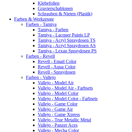
Klebefolien
Gravierschablonen
Schrauben & Nieten (Plastik)
Farben & Werkzeuge
Farben - Tamiya
Tamiya - Farben
Tamiya - Lacquer Paints LP
Tamiya - Acryl Spraydosen TS
Tamiya - Acryl Spraydosen AS
Tamiya - Lexan Spraydosen PS
Farben - Revell
Revell - Email Color
Revell - Aqua Color
Revell - Spraydosen
Farben - Vallejo
Vallejo - Model Air
Vallejo - Model Air - Farbsets
Vallejo - Model Color
Vallejo - Model Color - Farbsets
Vallejo - Game Color
Vallejo - Game Air
Vallejo - Game Xpress
Vallejo - True Metallic Metal
Vallejo - Panzer Aces
Vallejo - Mecha Color