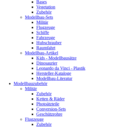
Bases
Vegetation
Zubehör
Modellbau-Sets
Militär
Flugzeuge
Schiffe
Fahrzeuge
Hubschrauber
Raumfahrt
Modellbau-Artikel
Kids - Modellbausätze
Dinosaurier
Leonardo da Vinci - Plastik
Hersteller-Kataloge
Modellbau-Literatur
Modellbauzubehör
Militär
Zubehör
Ketten & Räder
Photoätzteile
Conversion-Sets
Geschützrohre
Flugzeuge
Zubehör