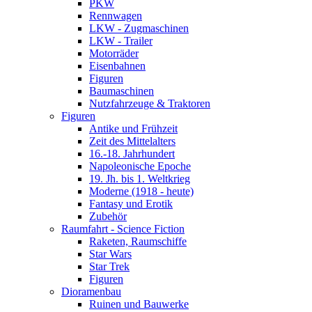
PKW
Rennwagen
LKW - Zugmaschinen
LKW - Trailer
Motorräder
Eisenbahnen
Figuren
Baumaschinen
Nutzfahrzeuge & Traktoren
Figuren
Antike und Frühzeit
Zeit des Mittelalters
16.-18. Jahrhundert
Napoleonische Epoche
19. Jh. bis 1. Weltkrieg
Moderne (1918 - heute)
Fantasy und Erotik
Zubehör
Raumfahrt - Science Fiction
Raketen, Raumschiffe
Star Wars
Star Trek
Figuren
Dioramenbau
Ruinen und Bauwerke