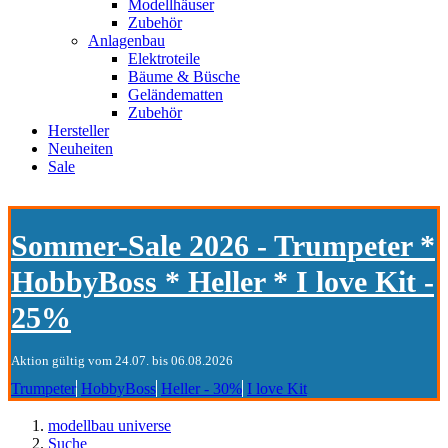
Modellhäuser
Zubehör
Anlagenbau
Elektroteile
Bäume & Büsche
Geländematten
Zubehör
Hersteller
Neuheiten
Sale
Sommer-Sale 2026 - Trumpeter *
HobbyBoss * Heller * I love Kit -
25%
Aktion gültig vom 24.07. bis 06.08.2026
Trumpeter
HobbyBoss
Heller - 30%
I love Kit
modellbau universe
Suche