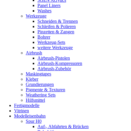
3GEN Acrylics
Panel Liners
Washes
Werkzeuge
Schneiden & Trennen
Schleifen & Polieren
Pinzetten & Zangen
Bohrer
Werkzeug-Sets
weitere Werkzeuge
Airbrush
Airbrush-Pistolen
Airbrush-Kompressoren
Airbrush-Zubehör
Maskingtapes
Kleber
Grundierungen
Pigmente & Texturen
Weathering Sets
Hilfsmittel
Fertigmodelle
Vitrinen
Modelleisenbahn
Spur H0
Auf-, Abfahrten & Brücken