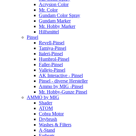
Acrysion Color
Mr. Color
Gundam Color Spray
Gundam Marker
Mr. Hobby Marker
Hilfsmittel
Pinsel
Revell-Pinsel
Tamiya-Pinsel
Italeri-Pinsel
Humbrol-Pinsel
Faller-Pinsel
Vallejo-Pinsel
AK Interactive - Pinsel
Pinsel - diverse Hersteller
Ammo by MIG -Pinsel
Mr. Hobby-Gunze Pinsel
AMMO by MIG
Shader
ATOM
Cobra Motor
Drybrush
Washes & Filters
A-Stand
Farbsets