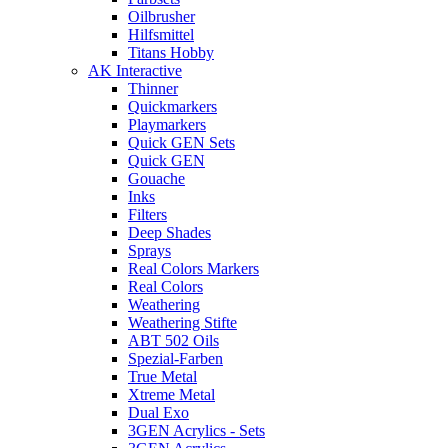
Oilbrusher
Hilfsmittel
Titans Hobby
AK Interactive
Thinner
Quickmarkers
Playmarkers
Quick GEN Sets
Quick GEN
Gouache
Inks
Filters
Deep Shades
Sprays
Real Colors Markers
Real Colors
Weathering
Weathering Stifte
ABT 502 Oils
Spezial-Farben
True Metal
Xtreme Metal
Dual Exo
3GEN Acrylics - Sets