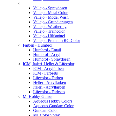
Vallejo - Spraydosen
Vallejo - Metal Color
Vallejo - Model Wash
Vallejo - Grundierungen
Vallejo - Weathering
Vallejo - Traincolor
Vallejo - Hilfsmittel
Vallejo - Premium RC-Color
Farben - Humbrol
Humbrol - Email
Humbrol - Acryl
Humbrol - Spraydosen
ICM, Italeri, Heller & Lifecolor
ICM - Acrylfarben
ICM - Farbsets
Lifecolor - Farben
Heller - Acrylfarben
Italeri - Acrylfarben
Lifecolor - Farbsets
Mr Hobby-Gunze
Aqueous Hobby Colors
Aqueous Gundam Color
Gundam Color
Mr. Color Spray