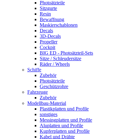
Photoätzteile
Sitzgurte
Resin
Bewaffnung
Maskierschablonen
Decals
3D-Decals
Propeller
Cockpit
BIG ED - Photoätzteil-Sets
Sitze / Schleudersitze
Räder / Wheels
Schiffe
Zubehör
Photoätzteile
Geschützrohre
Fahrzeuge
Zubehör
Modellbau-Material
Plastikplatten und Profile
sonstiges
Messingplatten und Profile
Aluplatten und Profile
Kupferplatten und Profile
Kabel und Drähte