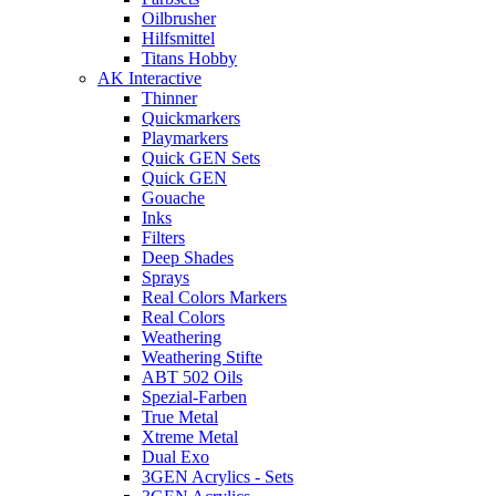
Oilbrusher
Hilfsmittel
Titans Hobby
AK Interactive
Thinner
Quickmarkers
Playmarkers
Quick GEN Sets
Quick GEN
Gouache
Inks
Filters
Deep Shades
Sprays
Real Colors Markers
Real Colors
Weathering
Weathering Stifte
ABT 502 Oils
Spezial-Farben
True Metal
Xtreme Metal
Dual Exo
3GEN Acrylics - Sets