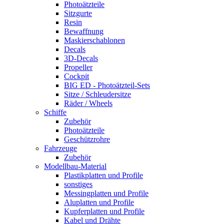
Photoätzteile
Sitzgurte
Resin
Bewaffnung
Maskierschablonen
Decals
3D-Decals
Propeller
Cockpit
BIG ED - Photoätzteil-Sets
Sitze / Schleudersitze
Räder / Wheels
Schiffe
Zubehör
Photoätzteile
Geschützrohre
Fahrzeuge
Zubehör
Modellbau-Material
Plastikplatten und Profile
sonstiges
Messingplatten und Profile
Aluplatten und Profile
Kupferplatten und Profile
Kabel und Drähte