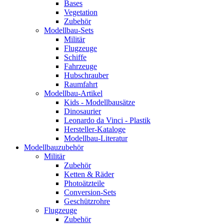
Bases
Vegetation
Zubehör
Modellbau-Sets
Militär
Flugzeuge
Schiffe
Fahrzeuge
Hubschrauber
Raumfahrt
Modellbau-Artikel
Kids - Modellbausätze
Dinosaurier
Leonardo da Vinci - Plastik
Hersteller-Kataloge
Modellbau-Literatur
Modellbauzubehör
Militär
Zubehör
Ketten & Räder
Photoätzteile
Conversion-Sets
Geschützrohre
Flugzeuge
Zubehör