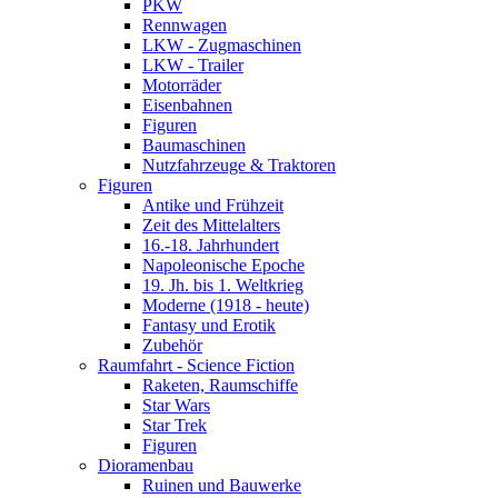
PKW
Rennwagen
LKW - Zugmaschinen
LKW - Trailer
Motorräder
Eisenbahnen
Figuren
Baumaschinen
Nutzfahrzeuge & Traktoren
Figuren
Antike und Frühzeit
Zeit des Mittelalters
16.-18. Jahrhundert
Napoleonische Epoche
19. Jh. bis 1. Weltkrieg
Moderne (1918 - heute)
Fantasy und Erotik
Zubehör
Raumfahrt - Science Fiction
Raketen, Raumschiffe
Star Wars
Star Trek
Figuren
Dioramenbau
Ruinen und Bauwerke