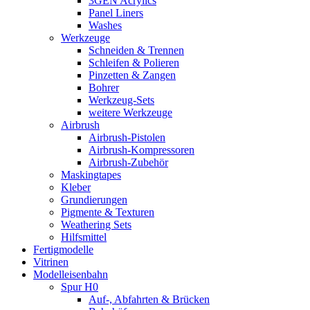
3GEN Acrylics
Panel Liners
Washes
Werkzeuge
Schneiden & Trennen
Schleifen & Polieren
Pinzetten & Zangen
Bohrer
Werkzeug-Sets
weitere Werkzeuge
Airbrush
Airbrush-Pistolen
Airbrush-Kompressoren
Airbrush-Zubehör
Maskingtapes
Kleber
Grundierungen
Pigmente & Texturen
Weathering Sets
Hilfsmittel
Fertigmodelle
Vitrinen
Modelleisenbahn
Spur H0
Auf-, Abfahrten & Brücken