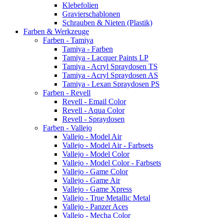
Klebefolien
Gravierschablonen
Schrauben & Nieten (Plastik)
Farben & Werkzeuge
Farben - Tamiya
Tamiya - Farben
Tamiya - Lacquer Paints LP
Tamiya - Acryl Spraydosen TS
Tamiya - Acryl Spraydosen AS
Tamiya - Lexan Spraydosen PS
Farben - Revell
Revell - Email Color
Revell - Aqua Color
Revell - Spraydosen
Farben - Vallejo
Vallejo - Model Air
Vallejo - Model Air - Farbsets
Vallejo - Model Color
Vallejo - Model Color - Farbsets
Vallejo - Game Color
Vallejo - Game Air
Vallejo - Game Xpress
Vallejo - True Metallic Metal
Vallejo - Panzer Aces
Vallejo - Mecha Color