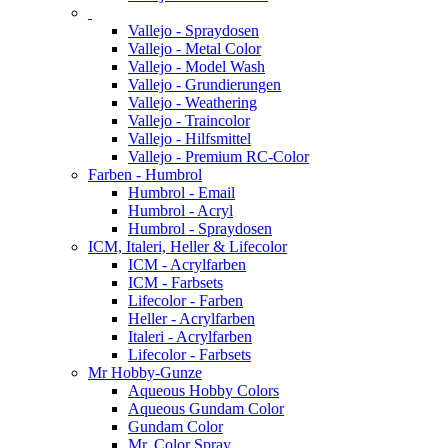
Vallejo - Spraydosen
Vallejo - Metal Color
Vallejo - Model Wash
Vallejo - Grundierungen
Vallejo - Weathering
Vallejo - Traincolor
Vallejo - Hilfsmittel
Vallejo - Premium RC-Color
Farben - Humbrol
Humbrol - Email
Humbrol - Acryl
Humbrol - Spraydosen
ICM, Italeri, Heller & Lifecolor
ICM - Acrylfarben
ICM - Farbsets
Lifecolor - Farben
Heller - Acrylfarben
Italeri - Acrylfarben
Lifecolor - Farbsets
Mr Hobby-Gunze
Aqueous Hobby Colors
Aqueous Gundam Color
Gundam Color
Mr. Color Spray