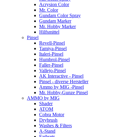
Acrysion Color
Mr. Color
Gundam Color Spray
Gundam Marker
Mr. Hobby Marker
Hilfsmittel
Pinsel
Revell-Pinsel
Tamiya-Pinsel
Italeri-Pinsel
Humbrol-Pinsel
Faller-Pinsel
Vallejo-Pinsel
AK Interactive - Pinsel
Pinsel - diverse Hersteller
Ammo by MIG -Pinsel
Mr. Hobby-Gunze Pinsel
AMMO by MIG
Shader
ATOM
Cobra Motor
Drybrush
Washes & Filters
A-Stand
Farbsets