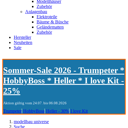
Modellhäuser
Zubehör
Anlagenbau
Elektroteile
Bäume & Büsche
Geländematten
Zubehör
Hersteller
Neuheiten
Sale
Sommer-Sale 2026 - Trumpeter *
HobbyBoss * Heller * I love Kit -
25%
Aktion gültig vom 24.07. bis 06.08.2026
Trumpeter
HobbyBoss
Heller - 30%
I love Kit
modellbau universe
Suche