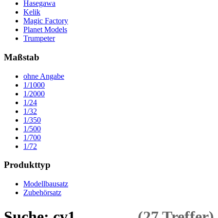
Hasegawa
Kelik
Magic Factory
Planet Models
Trumpeter
Maßstab
ohne Angabe
1/1000
1/2000
1/24
1/32
1/350
1/500
1/700
1/72
Produkttyp
Modellbausatz
Zubehörsatz
Suche: cv1
(27 Treffer)