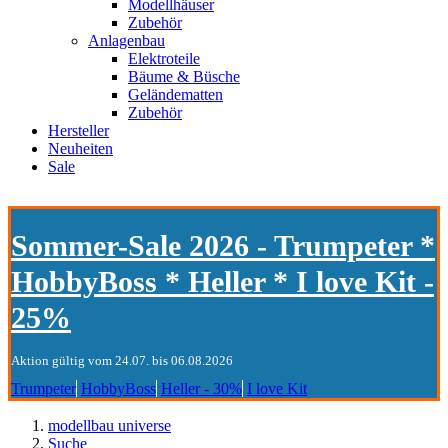
Modellhäuser
Zubehör
Anlagenbau
Elektroteile
Bäume & Büsche
Geländematten
Zubehör
Hersteller
Neuheiten
Sale
Sommer-Sale 2026 - Trumpeter *
HobbyBoss * Heller * I love Kit -
25%
Aktion gültig vom 24.07. bis 06.08.2026
Trumpeter
HobbyBoss
Heller - 30%
I love Kit
modellbau universe
Suche