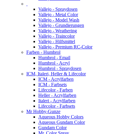
Vallejo - Spraydosen
Vallejo - Metal Color
Vallejo - Model Wash
Vallejo - Grundierungen
Vallejo - Weathering
Vallejo - Traincolor
Vallejo - Hilfsmittel
Vallejo - Premium RC-Color
Farben - Humbrol
Humbrol - Email
Humbrol - Acryl
Humbrol - Spraydosen
ICM, Italeri, Heller & Lifecolor
ICM - Acrylfarben
ICM - Farbsets
Lifecolor - Farben
Heller - Acrylfarben
Italeri - Acrylfarben
Lifecolor - Farbsets
Mr Hobby-Gunze
Aqueous Hobby Colors
Aqueous Gundam Color
Gundam Color
Mr. Color Spray