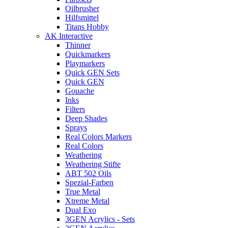
Oilbrusher
Hilfsmittel
Titans Hobby
AK Interactive
Thinner
Quickmarkers
Playmarkers
Quick GEN Sets
Quick GEN
Gouache
Inks
Filters
Deep Shades
Sprays
Real Colors Markers
Real Colors
Weathering
Weathering Stifte
ABT 502 Oils
Spezial-Farben
True Metal
Xtreme Metal
Dual Exo
3GEN Acrylics - Sets