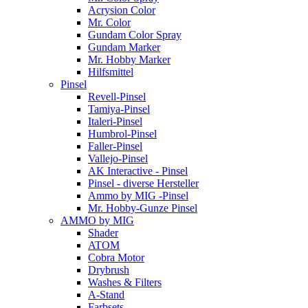
Acrysion Color
Mr. Color
Gundam Color Spray
Gundam Marker
Mr. Hobby Marker
Hilfsmittel
Pinsel
Revell-Pinsel
Tamiya-Pinsel
Italeri-Pinsel
Humbrol-Pinsel
Faller-Pinsel
Vallejo-Pinsel
AK Interactive - Pinsel
Pinsel - diverse Hersteller
Ammo by MIG -Pinsel
Mr. Hobby-Gunze Pinsel
AMMO by MIG
Shader
ATOM
Cobra Motor
Drybrush
Washes & Filters
A-Stand
Farbsets