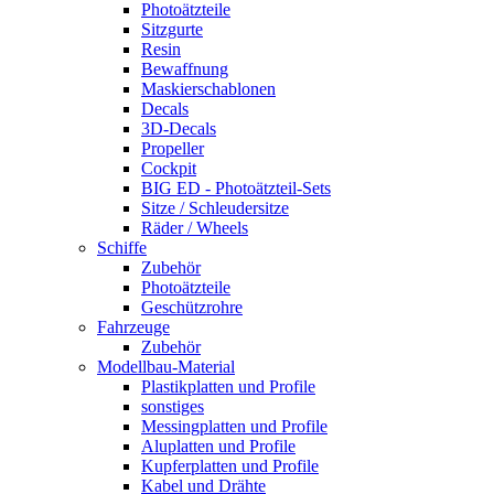
Photoätzteile
Sitzgurte
Resin
Bewaffnung
Maskierschablonen
Decals
3D-Decals
Propeller
Cockpit
BIG ED - Photoätzteil-Sets
Sitze / Schleudersitze
Räder / Wheels
Schiffe
Zubehör
Photoätzteile
Geschützrohre
Fahrzeuge
Zubehör
Modellbau-Material
Plastikplatten und Profile
sonstiges
Messingplatten und Profile
Aluplatten und Profile
Kupferplatten und Profile
Kabel und Drähte