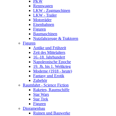
PKW
Rennwagen
LKW - Zugmaschinen
LKW - Trailer
Motorräder
Eisenbahnen
Figuren
Baumaschinen
Nutzfahrzeuge & Traktoren
Figuren
Antike und Frühzeit
Zeit des Mittelalters
16.-18. Jahrhundert
Napoleonische Epoche
19. Jh. bis 1. Weltkrieg
Moderne (1918 - heute)
Fantasy und Erotik
Zubehör
Raumfahrt - Science Fiction
Raketen, Raumschiffe
Star Wars
Star Trek
Figuren
Dioramenbau
Ruinen und Bauwerke