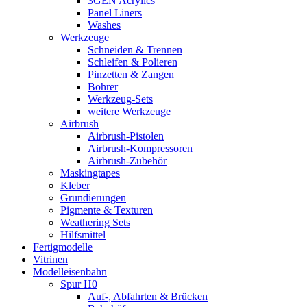
3GEN Acrylics
Panel Liners
Washes
Werkzeuge
Schneiden & Trennen
Schleifen & Polieren
Pinzetten & Zangen
Bohrer
Werkzeug-Sets
weitere Werkzeuge
Airbrush
Airbrush-Pistolen
Airbrush-Kompressoren
Airbrush-Zubehör
Maskingtapes
Kleber
Grundierungen
Pigmente & Texturen
Weathering Sets
Hilfsmittel
Fertigmodelle
Vitrinen
Modelleisenbahn
Spur H0
Auf-, Abfahrten & Brücken