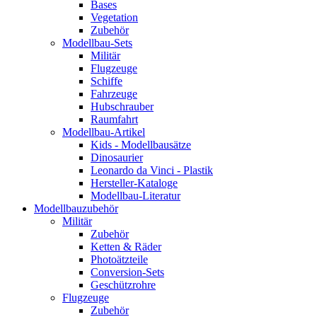
Bases
Vegetation
Zubehör
Modellbau-Sets
Militär
Flugzeuge
Schiffe
Fahrzeuge
Hubschrauber
Raumfahrt
Modellbau-Artikel
Kids - Modellbausätze
Dinosaurier
Leonardo da Vinci - Plastik
Hersteller-Kataloge
Modellbau-Literatur
Modellbauzubehör
Militär
Zubehör
Ketten & Räder
Photoätzteile
Conversion-Sets
Geschützrohre
Flugzeuge
Zubehör