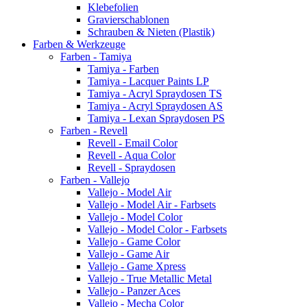
Klebefolien
Gravierschablonen
Schrauben & Nieten (Plastik)
Farben & Werkzeuge
Farben - Tamiya
Tamiya - Farben
Tamiya - Lacquer Paints LP
Tamiya - Acryl Spraydosen TS
Tamiya - Acryl Spraydosen AS
Tamiya - Lexan Spraydosen PS
Farben - Revell
Revell - Email Color
Revell - Aqua Color
Revell - Spraydosen
Farben - Vallejo
Vallejo - Model Air
Vallejo - Model Air - Farbsets
Vallejo - Model Color
Vallejo - Model Color - Farbsets
Vallejo - Game Color
Vallejo - Game Air
Vallejo - Game Xpress
Vallejo - True Metallic Metal
Vallejo - Panzer Aces
Vallejo - Mecha Color