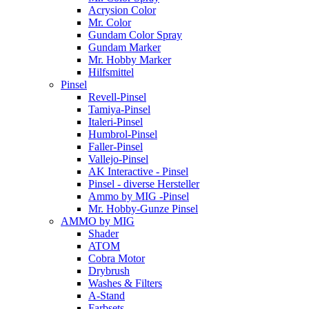
Acrysion Color
Mr. Color
Gundam Color Spray
Gundam Marker
Mr. Hobby Marker
Hilfsmittel
Pinsel
Revell-Pinsel
Tamiya-Pinsel
Italeri-Pinsel
Humbrol-Pinsel
Faller-Pinsel
Vallejo-Pinsel
AK Interactive - Pinsel
Pinsel - diverse Hersteller
Ammo by MIG -Pinsel
Mr. Hobby-Gunze Pinsel
AMMO by MIG
Shader
ATOM
Cobra Motor
Drybrush
Washes & Filters
A-Stand
Farbsets