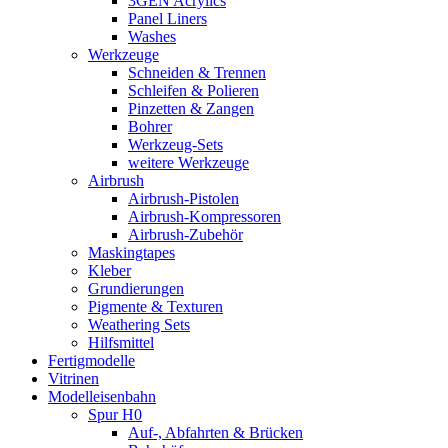
3GEN Acrylics
Panel Liners
Washes
Werkzeuge
Schneiden & Trennen
Schleifen & Polieren
Pinzetten & Zangen
Bohrer
Werkzeug-Sets
weitere Werkzeuge
Airbrush
Airbrush-Pistolen
Airbrush-Kompressoren
Airbrush-Zubehör
Maskingtapes
Kleber
Grundierungen
Pigmente & Texturen
Weathering Sets
Hilfsmittel
Fertigmodelle
Vitrinen
Modelleisenbahn
Spur H0
Auf-, Abfahrten & Brücken