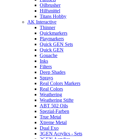
Oilbrusher
Hilfsmittel
Titans Hobby
AK Interactive
Thinner
Quickmarkers
Playmarkers
Quick GEN Sets
Quick GEN
Gouache
Inks
Filters
Deep Shades
Sprays
Real Colors Markers
Real Colors
Weathering
Weathering Stifte
ABT 502 Oils
Spezial-Farben
True Metal
Xtreme Metal
Dual Exo
3GEN Acrylics - Sets