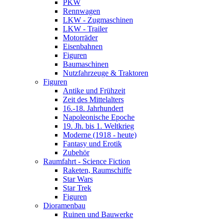
PKW
Rennwagen
LKW - Zugmaschinen
LKW - Trailer
Motorräder
Eisenbahnen
Figuren
Baumaschinen
Nutzfahrzeuge & Traktoren
Figuren
Antike und Frühzeit
Zeit des Mittelalters
16.-18. Jahrhundert
Napoleonische Epoche
19. Jh. bis 1. Weltkrieg
Moderne (1918 - heute)
Fantasy und Erotik
Zubehör
Raumfahrt - Science Fiction
Raketen, Raumschiffe
Star Wars
Star Trek
Figuren
Dioramenbau
Ruinen und Bauwerke