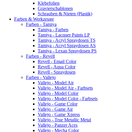
Klebefolien
Gravierschablonen
Schrauben & Nieten (Plastik)
Farben & Werkzeuge
Farben - Tamiya
Tamiya - Farben
Tamiya - Lacquer Paints LP
Tamiya - Acryl Spraydosen TS
Tamiya - Acryl Spraydosen AS
Tamiya - Lexan Spraydosen PS
Farben - Revell
Revell - Email Color
Revell - Aqua Color
Revell - Spraydosen
Farben - Vallejo
Vallejo - Model Air
Vallejo - Model Air - Farbsets
Vallejo - Model Color
Vallejo - Model Color - Farbsets
Vallejo - Game Color
Vallejo - Game Air
Vallejo - Game Xpress
Vallejo - True Metallic Metal
Vallejo - Panzer Aces
Vallejo - Mecha Color