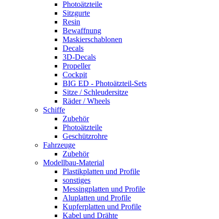
Photoätzteile
Sitzgurte
Resin
Bewaffnung
Maskierschablonen
Decals
3D-Decals
Propeller
Cockpit
BIG ED - Photoätzteil-Sets
Sitze / Schleudersitze
Räder / Wheels
Schiffe
Zubehör
Photoätzteile
Geschützrohre
Fahrzeuge
Zubehör
Modellbau-Material
Plastikplatten und Profile
sonstiges
Messingplatten und Profile
Aluplatten und Profile
Kupferplatten und Profile
Kabel und Drähte