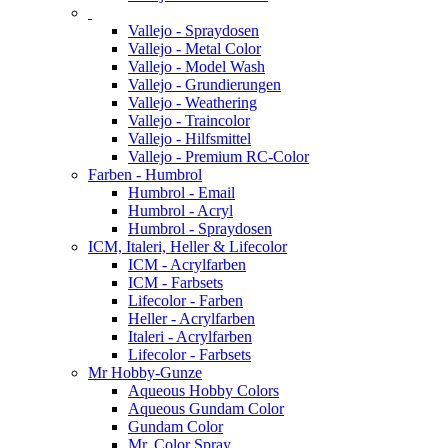
Vallejo - Spraydosen
Vallejo - Metal Color
Vallejo - Model Wash
Vallejo - Grundierungen
Vallejo - Weathering
Vallejo - Traincolor
Vallejo - Hilfsmittel
Vallejo - Premium RC-Color
Farben - Humbrol
Humbrol - Email
Humbrol - Acryl
Humbrol - Spraydosen
ICM, Italeri, Heller & Lifecolor
ICM - Acrylfarben
ICM - Farbsets
Lifecolor - Farben
Heller - Acrylfarben
Italeri - Acrylfarben
Lifecolor - Farbsets
Mr Hobby-Gunze
Aqueous Hobby Colors
Aqueous Gundam Color
Gundam Color
Mr. Color Spray