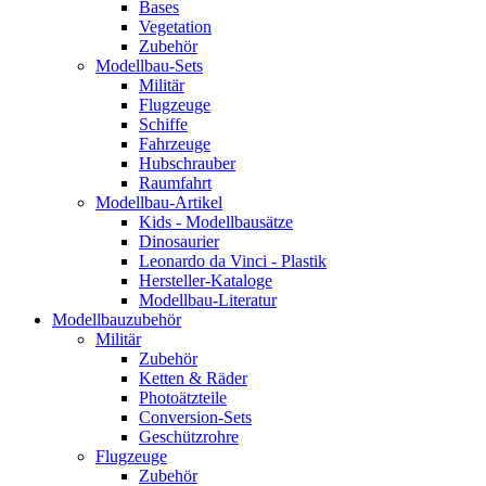
Bases
Vegetation
Zubehör
Modellbau-Sets
Militär
Flugzeuge
Schiffe
Fahrzeuge
Hubschrauber
Raumfahrt
Modellbau-Artikel
Kids - Modellbausätze
Dinosaurier
Leonardo da Vinci - Plastik
Hersteller-Kataloge
Modellbau-Literatur
Modellbauzubehör
Militär
Zubehör
Ketten & Räder
Photoätzteile
Conversion-Sets
Geschützrohre
Flugzeuge
Zubehör