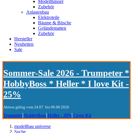
Modellhäuser
Zubehör
Anlagenbau
Elektroteile
Bäume & Büsche
Geländematten
Zubehör
Hersteller
Neuheiten
Sale
Sommer-Sale 2026 - Trumpeter *
HobbyBoss * Heller * I love Kit -
25%
Aktion gültig vom 24.07. bis 06.08.2026
Trumpeter
HobbyBoss
Heller - 30%
I love Kit
modellbau universe
Suche