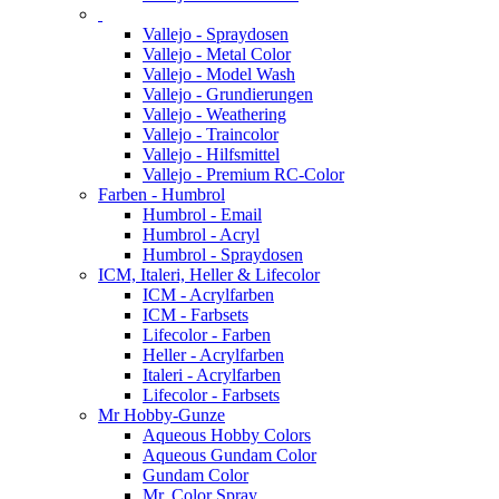
Vallejo - Spraydosen
Vallejo - Metal Color
Vallejo - Model Wash
Vallejo - Grundierungen
Vallejo - Weathering
Vallejo - Traincolor
Vallejo - Hilfsmittel
Vallejo - Premium RC-Color
Farben - Humbrol
Humbrol - Email
Humbrol - Acryl
Humbrol - Spraydosen
ICM, Italeri, Heller & Lifecolor
ICM - Acrylfarben
ICM - Farbsets
Lifecolor - Farben
Heller - Acrylfarben
Italeri - Acrylfarben
Lifecolor - Farbsets
Mr Hobby-Gunze
Aqueous Hobby Colors
Aqueous Gundam Color
Gundam Color
Mr. Color Spray