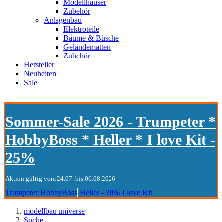
Modellhäuser
Zubehör
Anlagenbau
Elektroteile
Bäume & Büsche
Geländematten
Zubehör
Hersteller
Neuheiten
Sale
Sommer-Sale 2026 - Trumpeter *
HobbyBoss * Heller * I love Kit -
25%
Aktion gültig vom 24.07. bis 06.08.2026
Trumpeter
HobbyBoss
Heller - 30%
I love Kit
modellbau universe
Suche