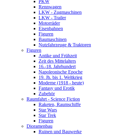
PKW
Rennwagen
LKW - Zugmaschinen
LKW - Trailer
Motorräder
Eisenbahnen
Figuren
Baumaschinen
Nutzfahrzeuge & Traktoren
Figuren
Antike und Frühzeit
Zeit des Mittelalters
16.-18. Jahrhundert
Napoleonische Epoche
19. Jh. bis 1. Weltkrieg
Moderne (1918 - heute)
Fantasy und Erotik
Zubehör
Raumfahrt - Science Fiction
Raketen, Raumschiffe
Star Wars
Star Trek
Figuren
Dioramenbau
Ruinen und Bauwerke