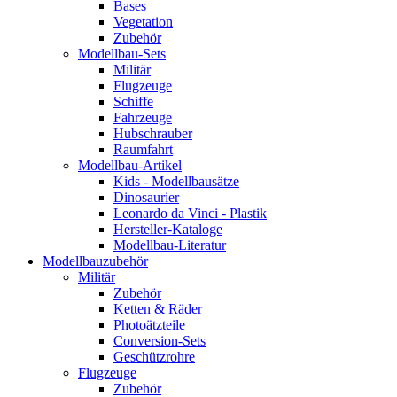
Bases
Vegetation
Zubehör
Modellbau-Sets
Militär
Flugzeuge
Schiffe
Fahrzeuge
Hubschrauber
Raumfahrt
Modellbau-Artikel
Kids - Modellbausätze
Dinosaurier
Leonardo da Vinci - Plastik
Hersteller-Kataloge
Modellbau-Literatur
Modellbauzubehör
Militär
Zubehör
Ketten & Räder
Photoätzteile
Conversion-Sets
Geschützrohre
Flugzeuge
Zubehör