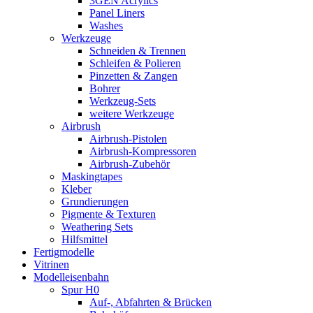
3GEN Acrylics
Panel Liners
Washes
Werkzeuge
Schneiden & Trennen
Schleifen & Polieren
Pinzetten & Zangen
Bohrer
Werkzeug-Sets
weitere Werkzeuge
Airbrush
Airbrush-Pistolen
Airbrush-Kompressoren
Airbrush-Zubehör
Maskingtapes
Kleber
Grundierungen
Pigmente & Texturen
Weathering Sets
Hilfsmittel
Fertigmodelle
Vitrinen
Modelleisenbahn
Spur H0
Auf-, Abfahrten & Brücken