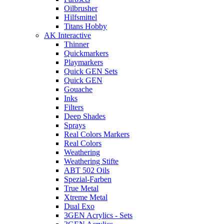
Oilbrusher
Hilfsmittel
Titans Hobby
AK Interactive
Thinner
Quickmarkers
Playmarkers
Quick GEN Sets
Quick GEN
Gouache
Inks
Filters
Deep Shades
Sprays
Real Colors Markers
Real Colors
Weathering
Weathering Stifte
ABT 502 Oils
Spezial-Farben
True Metal
Xtreme Metal
Dual Exo
3GEN Acrylics - Sets