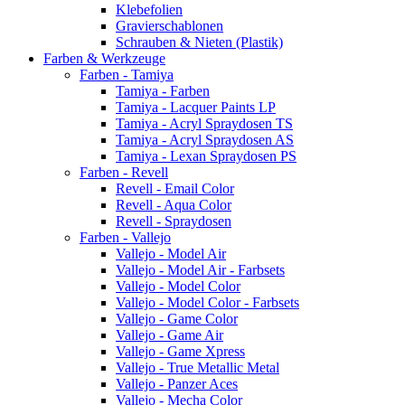
Klebefolien
Gravierschablonen
Schrauben & Nieten (Plastik)
Farben & Werkzeuge
Farben - Tamiya
Tamiya - Farben
Tamiya - Lacquer Paints LP
Tamiya - Acryl Spraydosen TS
Tamiya - Acryl Spraydosen AS
Tamiya - Lexan Spraydosen PS
Farben - Revell
Revell - Email Color
Revell - Aqua Color
Revell - Spraydosen
Farben - Vallejo
Vallejo - Model Air
Vallejo - Model Air - Farbsets
Vallejo - Model Color
Vallejo - Model Color - Farbsets
Vallejo - Game Color
Vallejo - Game Air
Vallejo - Game Xpress
Vallejo - True Metallic Metal
Vallejo - Panzer Aces
Vallejo - Mecha Color