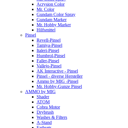
Acrysion Color
Mr. Color
Gundam Color Spray
Gundam Marker
Mr. Hobby Marker
Hilfsmittel
Pinsel
Revell-Pinsel
Tamiya-Pinsel
Italeri-Pinsel
Humbrol-Pinsel
Faller-Pinsel
Vallejo-Pinsel
AK Interactive - Pinsel
Pinsel - diverse Hersteller
Ammo by MIG -Pinsel
Mr. Hobby-Gunze Pinsel
AMMO by MIG
Shader
ATOM
Cobra Motor
Drybrush
Washes & Filters
A-Stand
Farbsets