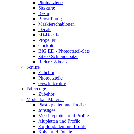
Photoätzteile
Sitzgurte
Resin
Bewaffnung
Maskierschablonen
Decals
3D-Decals
Propeller
Cockpit
BIG ED - Photoätzteil-Sets
Sitze / Schleudersitze
Räder / Wheels
Schiffe
Zubehör
Photoätzteile
Geschützrohre
Fahrzeuge
Zubehör
Modellbau-Material
Plastikplatten und Profile
sonstiges
Messingplatten und Profile
Aluplatten und Profile
Kupferplatten und Profile
Kabel und Drähte