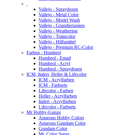
Vallejo - Spraydosen
Vallejo - Metal Color
Vallejo - Model Wash
Vallejo - Grundierungen
Vallejo - Weathering
Vallejo - Traincolor
Vallejo - Hilfsmittel
Vallejo - Premium RC-Color
Farben - Humbrol
Humbrol - Email
Humbrol - Acryl
Humbrol - Spraydosen
ICM, Italeri, Heller & Lifecolor
ICM - Acrylfarben
ICM - Farbsets
Lifecolor - Farben
Heller - Acrylfarben
Italeri - Acrylfarben
Lifecolor - Farbsets
Mr Hobby-Gunze
Aqueous Hobby Colors
Aqueous Gundam Color
Gundam Color
Mr. Color Spray