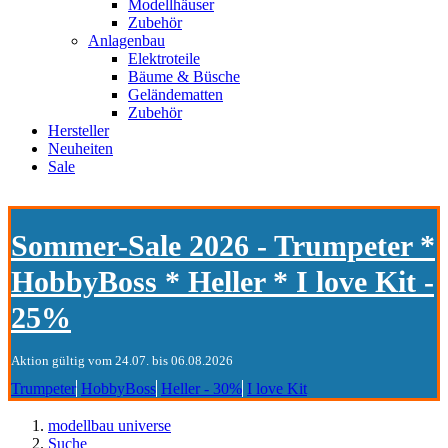
Modellhäuser
Zubehör
Anlagenbau
Elektroteile
Bäume & Büsche
Geländematten
Zubehör
Hersteller
Neuheiten
Sale
Sommer-Sale 2026 - Trumpeter *
HobbyBoss * Heller * I love Kit -
25%
Aktion gültig vom 24.07. bis 06.08.2026
Trumpeter
HobbyBoss
Heller - 30%
I love Kit
modellbau universe
Suche