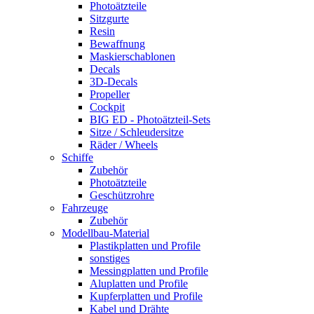
Photoätzteile
Sitzgurte
Resin
Bewaffnung
Maskierschablonen
Decals
3D-Decals
Propeller
Cockpit
BIG ED - Photoätzteil-Sets
Sitze / Schleudersitze
Räder / Wheels
Schiffe
Zubehör
Photoätzteile
Geschützrohre
Fahrzeuge
Zubehör
Modellbau-Material
Plastikplatten und Profile
sonstiges
Messingplatten und Profile
Aluplatten und Profile
Kupferplatten und Profile
Kabel und Drähte