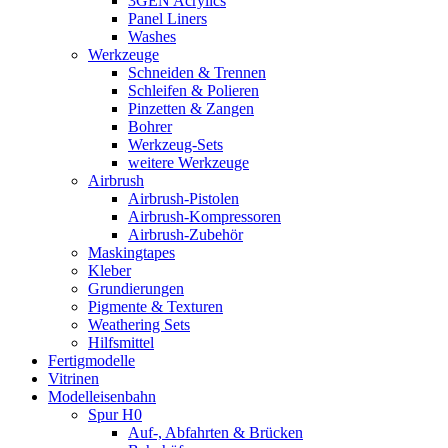
3GEN Acrylics
Panel Liners
Washes
Werkzeuge
Schneiden & Trennen
Schleifen & Polieren
Pinzetten & Zangen
Bohrer
Werkzeug-Sets
weitere Werkzeuge
Airbrush
Airbrush-Pistolen
Airbrush-Kompressoren
Airbrush-Zubehör
Maskingtapes
Kleber
Grundierungen
Pigmente & Texturen
Weathering Sets
Hilfsmittel
Fertigmodelle
Vitrinen
Modelleisenbahn
Spur H0
Auf-, Abfahrten & Brücken