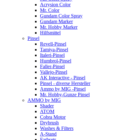
Acrysion Color
Mr. Color
Gundam Color Spray
Gundam Marker
Mr. Hobby Marker
Hilfsmittel
Pinsel
Revell-Pinsel
Tamiya-Pinsel
Italeri-Pinsel
Humbrol-Pinsel
Faller-Pinsel
Vallejo-Pinsel
AK Interactive - Pinsel
Pinsel - diverse Hersteller
Ammo by MIG -Pinsel
Mr. Hobby-Gunze Pinsel
AMMO by MIG
Shader
ATOM
Cobra Motor
Drybrush
Washes & Filters
A-Stand
Farbsets