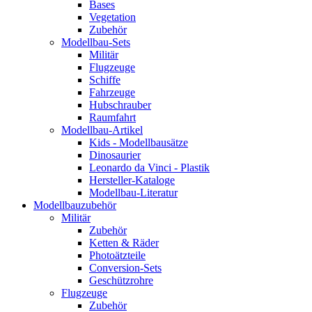
Bases
Vegetation
Zubehör
Modellbau-Sets
Militär
Flugzeuge
Schiffe
Fahrzeuge
Hubschrauber
Raumfahrt
Modellbau-Artikel
Kids - Modellbausätze
Dinosaurier
Leonardo da Vinci - Plastik
Hersteller-Kataloge
Modellbau-Literatur
Modellbauzubehör
Militär
Zubehör
Ketten & Räder
Photoätzteile
Conversion-Sets
Geschützrohre
Flugzeuge
Zubehör