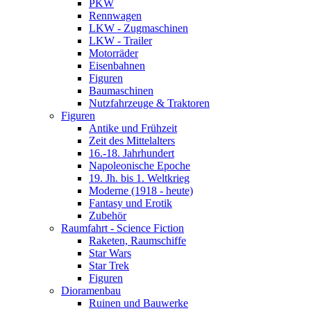
PKW
Rennwagen
LKW - Zugmaschinen
LKW - Trailer
Motorräder
Eisenbahnen
Figuren
Baumaschinen
Nutzfahrzeuge & Traktoren
Figuren
Antike und Frühzeit
Zeit des Mittelalters
16.-18. Jahrhundert
Napoleonische Epoche
19. Jh. bis 1. Weltkrieg
Moderne (1918 - heute)
Fantasy und Erotik
Zubehör
Raumfahrt - Science Fiction
Raketen, Raumschiffe
Star Wars
Star Trek
Figuren
Dioramenbau
Ruinen und Bauwerke