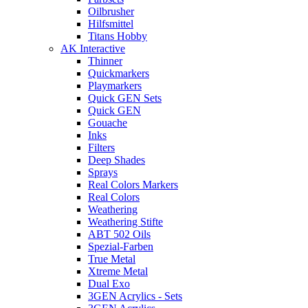
Oilbrusher
Hilfsmittel
Titans Hobby
AK Interactive
Thinner
Quickmarkers
Playmarkers
Quick GEN Sets
Quick GEN
Gouache
Inks
Filters
Deep Shades
Sprays
Real Colors Markers
Real Colors
Weathering
Weathering Stifte
ABT 502 Oils
Spezial-Farben
True Metal
Xtreme Metal
Dual Exo
3GEN Acrylics - Sets