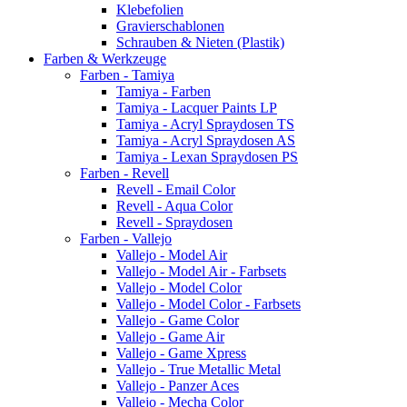
Klebefolien
Gravierschablonen
Schrauben & Nieten (Plastik)
Farben & Werkzeuge
Farben - Tamiya
Tamiya - Farben
Tamiya - Lacquer Paints LP
Tamiya - Acryl Spraydosen TS
Tamiya - Acryl Spraydosen AS
Tamiya - Lexan Spraydosen PS
Farben - Revell
Revell - Email Color
Revell - Aqua Color
Revell - Spraydosen
Farben - Vallejo
Vallejo - Model Air
Vallejo - Model Air - Farbsets
Vallejo - Model Color
Vallejo - Model Color - Farbsets
Vallejo - Game Color
Vallejo - Game Air
Vallejo - Game Xpress
Vallejo - True Metallic Metal
Vallejo - Panzer Aces
Vallejo - Mecha Color