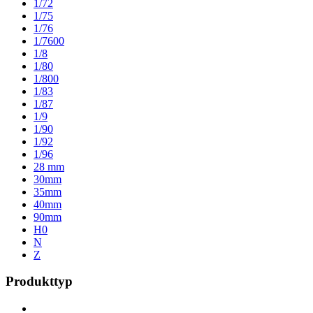
1/72
1/75
1/76
1/7600
1/8
1/80
1/800
1/83
1/87
1/9
1/90
1/92
1/96
28 mm
30mm
35mm
40mm
90mm
H0
N
Z
Produkttyp