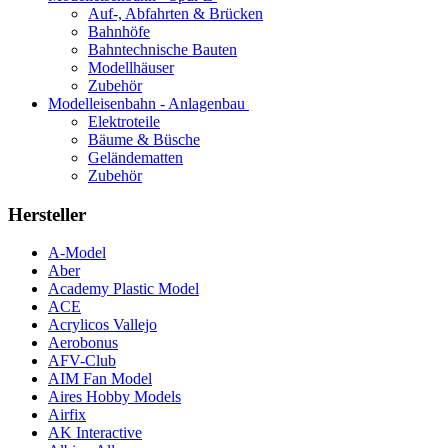
Auf-, Abfahrten & Brücken
Bahnhöfe
Bahntechnische Bauten
Modellhäuser
Zubehör
Modelleisenbahn - Anlagenbau
Elektroteile
Bäume & Büsche
Geländematten
Zubehör
Hersteller
A-Model
Aber
Academy Plastic Model
ACE
Acrylicos Vallejo
Aerobonus
AFV-Club
AIM Fan Model
Aires Hobby Models
Airfix
AK Interactive