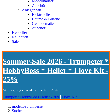
Modellhäuser
Zubehör
Anlagenbau
Elektroteile
Bäume & Büsche
Geländematten
Zubehör
Hersteller
Neuheiten
Sale
Sommer-Sale 2026 - Trumpeter *
HobbyBoss * Heller * I love Kit -
25%
Aktion gültig vom 24.07. bis 06.08.2026
Trumpeter
HobbyBoss
Heller - 30%
I love Kit
modellbau universe
Suche