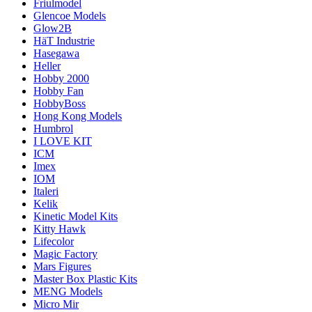
Friulmodel
Glencoe Models
Glow2B
HäT Industrie
Hasegawa
Heller
Hobby 2000
Hobby Fan
HobbyBoss
Hong Kong Models
Humbrol
I LOVE KIT
ICM
Imex
IOM
Italeri
Kelik
Kinetic Model Kits
Kitty Hawk
Lifecolor
Magic Factory
Mars Figures
Master Box Plastic Kits
MENG Models
Micro Mir