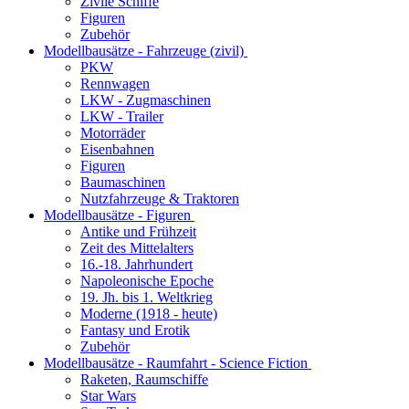
Zivile Schiffe
Figuren
Zubehör
Modellbausätze - Fahrzeuge (zivil)
PKW
Rennwagen
LKW - Zugmaschinen
LKW - Trailer
Motorräder
Eisenbahnen
Figuren
Baumaschinen
Nutzfahrzeuge & Traktoren
Modellbausätze - Figuren
Antike und Frühzeit
Zeit des Mittelalters
16.-18. Jahrhundert
Napoleonische Epoche
19. Jh. bis 1. Weltkrieg
Moderne (1918 - heute)
Fantasy und Erotik
Zubehör
Modellbausätze - Raumfahrt - Science Fiction
Raketen, Raumschiffe
Star Wars