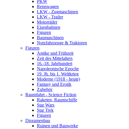
PKW
Rennwagen
LKW - Zugmaschinen
LKW - Trailer
Motorräder
Eisenbahnen
Figuren
Baumaschinen
Nutzfahrzeuge & Traktoren
Figuren
Antike und Frühzeit
Zeit des Mittelalters
16.-18. Jahrhundert
Napoleonische Epoche
19. Jh. bis 1. Weltkrieg
Moderne (1918 - heute)
Fantasy und Erotik
Zubehör
Raumfahrt - Science Fiction
Raketen, Raumschiffe
Star Wars
Star Trek
Figuren
Dioramenbau
Ruinen und Bauwerke