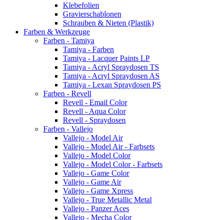
Klebefolien
Gravierschablonen
Schrauben & Nieten (Plastik)
Farben & Werkzeuge
Farben - Tamiya
Tamiya - Farben
Tamiya - Lacquer Paints LP
Tamiya - Acryl Spraydosen TS
Tamiya - Acryl Spraydosen AS
Tamiya - Lexan Spraydosen PS
Farben - Revell
Revell - Email Color
Revell - Aqua Color
Revell - Spraydosen
Farben - Vallejo
Vallejo - Model Air
Vallejo - Model Air - Farbsets
Vallejo - Model Color
Vallejo - Model Color - Farbsets
Vallejo - Game Color
Vallejo - Game Air
Vallejo - Game Xpress
Vallejo - True Metallic Metal
Vallejo - Panzer Aces
Vallejo - Mecha Color