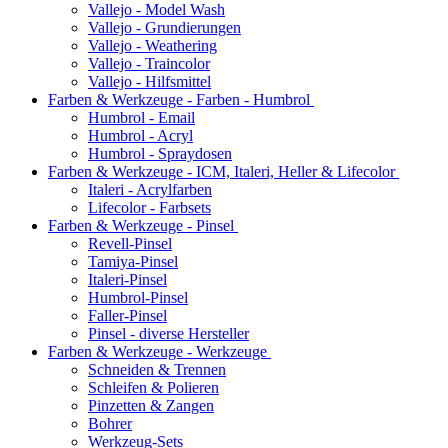
Vallejo - Model Wash
Vallejo - Grundierungen
Vallejo - Weathering
Vallejo - Traincolor
Vallejo - Hilfsmittel
Farben & Werkzeuge - Farben - Humbrol
Humbrol - Email
Humbrol - Acryl
Humbrol - Spraydosen
Farben & Werkzeuge - ICM, Italeri, Heller & Lifecolor
Italeri - Acrylfarben
Lifecolor - Farbsets
Farben & Werkzeuge - Pinsel
Revell-Pinsel
Tamiya-Pinsel
Italeri-Pinsel
Humbrol-Pinsel
Faller-Pinsel
Pinsel - diverse Hersteller
Farben & Werkzeuge - Werkzeuge
Schneiden & Trennen
Schleifen & Polieren
Pinzetten & Zangen
Bohrer
Werkzeug-Sets