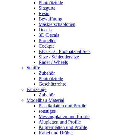
Photoätzteile
Sitzgurte
Resin
Bewaffnung
Maskierschablonen
Decals
3D-Decals
Propeller
Cockpit
BIG ED - Photoätzteil-Sets
Sitze / Schleudersitze
Räder / Wheels
Schiffe
Zubehör
Photoätzteile
Geschützrohre
Fahrzeuge
Zubehör
Modellbau-Material
Plastikplatten und Profile
sonstiges
Messingplatten und Profile
Aluplatten und Profile
Kupferplatten und Profile
Kabel und Drähte