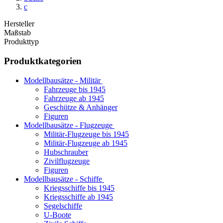
c
Hersteller
Maßstab
Produkttyp
Produktkategorien
Modellbausätze - Militär
Fahrzeuge bis 1945
Fahrzeuge ab 1945
Geschütze & Anhänger
Figuren
Modellbausätze - Flugzeuge
Militär-Flugzeuge bis 1945
Militär-Flugzeuge ab 1945
Hubschrauber
Zivilflugzeuge
Figuren
Modellbausätze - Schiffe
Kriegsschiffe bis 1945
Kriegsschiffe ab 1945
Segelschiffe
U-Boote