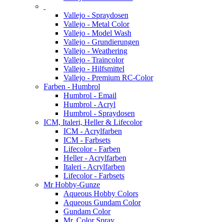
Vallejo - Spraydosen
Vallejo - Metal Color
Vallejo - Model Wash
Vallejo - Grundierungen
Vallejo - Weathering
Vallejo - Traincolor
Vallejo - Hilfsmittel
Vallejo - Premium RC-Color
Farben - Humbrol
Humbrol - Email
Humbrol - Acryl
Humbrol - Spraydosen
ICM, Italeri, Heller & Lifecolor
ICM - Acrylfarben
ICM - Farbsets
Lifecolor - Farben
Heller - Acrylfarben
Italeri - Acrylfarben
Lifecolor - Farbsets
Mr Hobby-Gunze
Aqueous Hobby Colors
Aqueous Gundam Color
Gundam Color
Mr. Color Spray