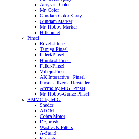
Acrysion Color
Mr. Color
Gundam Color Spray
Gundam Marker
Mr. Hobby Marker
Hilfsmittel
Pinsel
Revell-Pinsel
Tamiya-Pinsel
Italeri-Pinsel
Humbrol-Pinsel
Faller-Pinsel
Vallejo-Pinsel
AK Interactive - Pinsel
Pinsel - diverse Hersteller
Ammo by MIG -Pinsel
Mr. Hobby-Gunze Pinsel
AMMO by MIG
Shader
ATOM
Cobra Motor
Drybrush
Washes & Filters
A-Stand
Farbsets