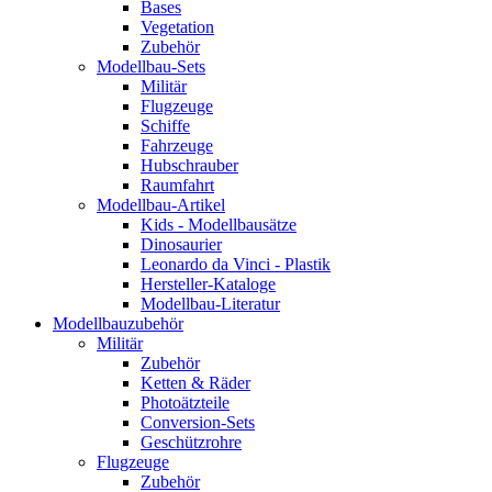
Bases
Vegetation
Zubehör
Modellbau-Sets
Militär
Flugzeuge
Schiffe
Fahrzeuge
Hubschrauber
Raumfahrt
Modellbau-Artikel
Kids - Modellbausätze
Dinosaurier
Leonardo da Vinci - Plastik
Hersteller-Kataloge
Modellbau-Literatur
Modellbauzubehör
Militär
Zubehör
Ketten & Räder
Photoätzteile
Conversion-Sets
Geschützrohre
Flugzeuge
Zubehör