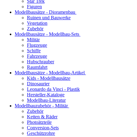
Star Trek
Figuren
Modellbausätze - Dioramenbau
Ruinen und Bauwerke
Vegetation
Zubehör
Modellbausätze - Modellbau-Sets
Militär
Flugzeuge
Schiffe
Fahrzeuge
Hubschrauber
Raumfahrt
Modellbausätze - Modellbau-Artikel
Kids - Modellbausätze
Dinosaurier
Leonardo da Vinci - Plastik
Hersteller-Kataloge
Modellbau-Literatur
Modellbauzubehör - Militär
Zubehör
Ketten & Räder
Photoätzteile
Conversion-Sets
Geschützrohre