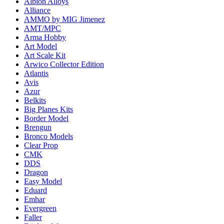
Albion Alloys
Alliance
AMMO by MIG Jimenez
AMT/MPC
Arma Hobby
Art Model
Art Scale Kit
Arwico Collector Edition
Atlantis
Avis
Azur
Belkits
Big Planes Kits
Border Model
Brengun
Bronco Models
Clear Prop
CMK
DDS
Dragon
Easy Model
Eduard
Emhar
Evergreen
Faller