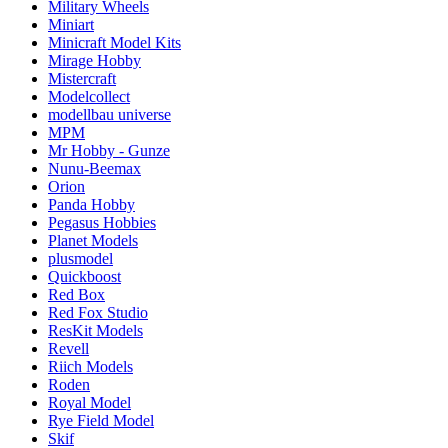
Military Wheels
Miniart
Minicraft Model Kits
Mirage Hobby
Mistercraft
Modelcollect
modellbau universe
MPM
Mr Hobby - Gunze
Nunu-Beemax
Orion
Panda Hobby
Pegasus Hobbies
Planet Models
plusmodel
Quickboost
Red Box
Red Fox Studio
ResKit Models
Revell
Riich Models
Roden
Royal Model
Rye Field Model
Skif