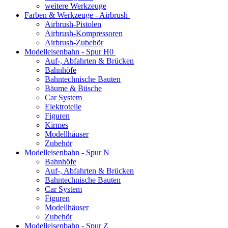
weitere Werkzeuge
Farben & Werkzeuge - Airbrush
Airbrush-Pistolen
Airbrush-Kompressoren
Airbrush-Zubehör
Modelleisenbahn - Spur H0
Auf-, Abfahrten & Brücken
Bahnhöfe
Bahntechnische Bauten
Bäume & Büsche
Car System
Elektroteile
Figuren
Kirmes
Modellhäuser
Zubehör
Modelleisenbahn - Spur N
Bahnhöfe
Auf-, Abfahrten & Brücken
Bahntechnische Bauten
Car System
Figuren
Modellhäuser
Zubehör
Modelleisenbahn - Spur Z