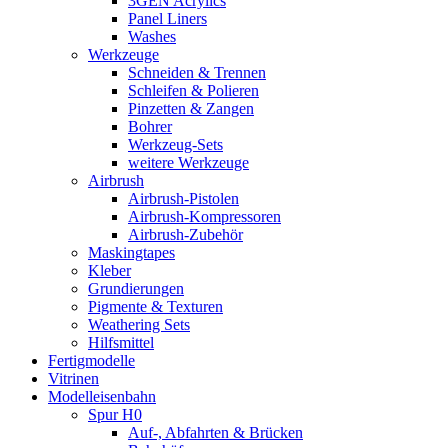
3GEN Acrylics
Panel Liners
Washes
Werkzeuge
Schneiden & Trennen
Schleifen & Polieren
Pinzetten & Zangen
Bohrer
Werkzeug-Sets
weitere Werkzeuge
Airbrush
Airbrush-Pistolen
Airbrush-Kompressoren
Airbrush-Zubehör
Maskingtapes
Kleber
Grundierungen
Pigmente & Texturen
Weathering Sets
Hilfsmittel
Fertigmodelle
Vitrinen
Modelleisenbahn
Spur H0
Auf-, Abfahrten & Brücken