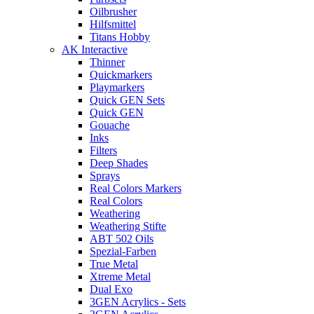
Oilbrusher
Hilfsmittel
Titans Hobby
AK Interactive
Thinner
Quickmarkers
Playmarkers
Quick GEN Sets
Quick GEN
Gouache
Inks
Filters
Deep Shades
Sprays
Real Colors Markers
Real Colors
Weathering
Weathering Stifte
ABT 502 Oils
Spezial-Farben
True Metal
Xtreme Metal
Dual Exo
3GEN Acrylics - Sets