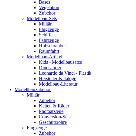
Bases
Vegetation
Zubehör
Modellbau-Sets
Militär
Flugzeuge
Schiffe
Fahrzeuge
Hubschrauber
Raumfahrt
Modellbau-Artikel
Kids - Modellbausätze
Dinosaurier
Leonardo da Vinci - Plastik
Hersteller-Kataloge
Modellbau-Literatur
Modellbauzubehör
Militär
Zubehör
Ketten & Räder
Photoätzteile
Conversion-Sets
Geschützrohre
Flugzeuge
Zubehör