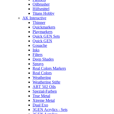
Oilbrusher
Hilfsmittel
Titans Hobby
AK Interactive
Thinner
Quickmarkers
Playmarkers
Quick GEN Sets
Quick GEN
Gouache
Inks
Filters
Deep Shades
Sprays
Real Colors Markers
Real Colors
Weathering
Weathering Stifte
ABT 502 Oils
Spezial-Farben
True Metal
Xtreme Metal
Dual Exo
3GEN Acrylics - Sets