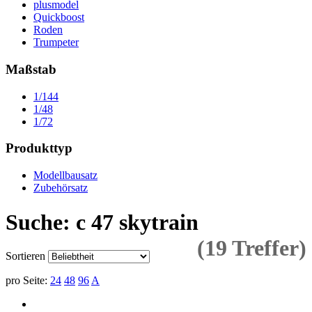
plusmodel
Quickboost
Roden
Trumpeter
Maßstab
1/144
1/48
1/72
Produkttyp
Modellbausatz
Zubehörsatz
Suche: c 47 skytrain
(19 Treffer)
Sortieren
pro Seite:
24
48
96
A