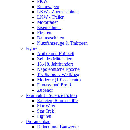
PKW
Rennwagen
LKW - Zugmaschinen
LKW - Trailer
Motorräder
Eisenbahnen
Figuren
Baumaschinen
Nutzfahrzeuge & Traktoren
Figuren
Antike und Frühzeit
Zeit des Mittelalters
16.-18. Jahrhundert
Napoleonische Epoche
19. Jh. bis 1. Weltkrieg
Moderne (1918 - heute)
Fantasy und Erotik
Zubehör
Raumfahrt - Science Fiction
Raketen, Raumschiffe
Star Wars
Star Trek
Figuren
Dioramenbau
Ruinen und Bauwerke