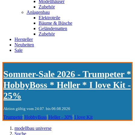
Modellhäuser
Zubehör
Anlagenbau
Elektroteile
Bäume & Büsche
Geländematten
Zubehör
Hersteller
Neuheiten
Sale
Sommer-Sale 2026 - Trumpeter *
HobbyBoss * Heller * I love Kit -
25%
Aktion gültig vom 24.07. bis 06.08.2026
Trumpeter
HobbyBoss
Heller - 30%
I love Kit
modellbau universe
Suche