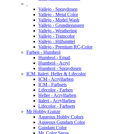
Vallejo - Spraydosen
Vallejo - Metal Color
Vallejo - Model Wash
Vallejo - Grundierungen
Vallejo - Weathering
Vallejo - Traincolor
Vallejo - Hilfsmittel
Vallejo - Premium RC-Color
Farben - Humbrol
Humbrol - Email
Humbrol - Acryl
Humbrol - Spraydosen
ICM, Italeri, Heller & Lifecolor
ICM - Acrylfarben
ICM - Farbsets
Lifecolor - Farben
Heller - Acrylfarben
Italeri - Acrylfarben
Lifecolor - Farbsets
Mr Hobby-Gunze
Aqueous Hobby Colors
Aqueous Gundam Color
Gundam Color
Mr. Color Spray