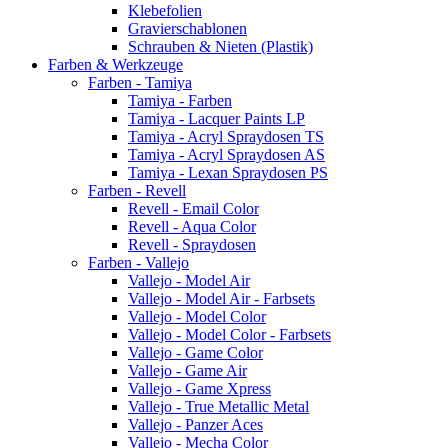
Klebefolien
Gravierschablonen
Schrauben & Nieten (Plastik)
Farben & Werkzeuge
Farben - Tamiya
Tamiya - Farben
Tamiya - Lacquer Paints LP
Tamiya - Acryl Spraydosen TS
Tamiya - Acryl Spraydosen AS
Tamiya - Lexan Spraydosen PS
Farben - Revell
Revell - Email Color
Revell - Aqua Color
Revell - Spraydosen
Farben - Vallejo
Vallejo - Model Air
Vallejo - Model Air - Farbsets
Vallejo - Model Color
Vallejo - Model Color - Farbsets
Vallejo - Game Color
Vallejo - Game Air
Vallejo - Game Xpress
Vallejo - True Metallic Metal
Vallejo - Panzer Aces
Vallejo - Mecha Color