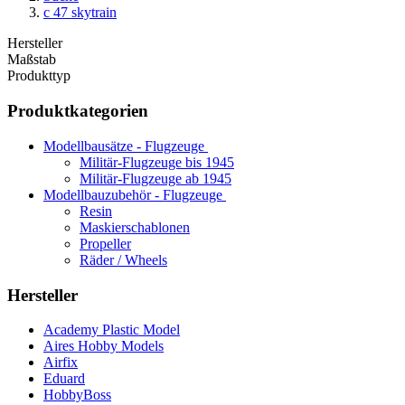
c 47 skytrain
Hersteller
Maßstab
Produkttyp
Produktkategorien
Modellbausätze - Flugzeuge
Militär-Flugzeuge bis 1945
Militär-Flugzeuge ab 1945
Modellbauzubehör - Flugzeuge
Resin
Maskierschablonen
Propeller
Räder / Wheels
Hersteller
Academy Plastic Model
Aires Hobby Models
Airfix
Eduard
HobbyBoss