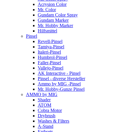
Acrysion Color
Mr. Color
Gundam Color Spray
Gundam Marker
Mr. Hobby Marker
Hilfsmittel
Pinsel
Revell-Pinsel
Tamiya-Pinsel
Italeri-Pinsel
Humbrol-Pinsel
Faller-Pinsel
Vallejo-Pinsel
AK Interactive - Pinsel
Pinsel - diverse Hersteller
Ammo by MIG -Pinsel
Mr. Hobby-Gunze Pinsel
AMMO by MIG
Shader
ATOM
Cobra Motor
Drybrush
Washes & Filters
A-Stand
Farbsets