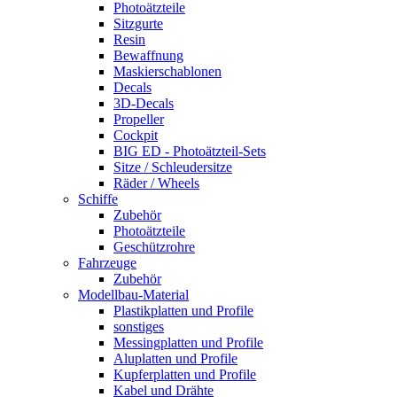
Photoätzteile
Sitzgurte
Resin
Bewaffnung
Maskierschablonen
Decals
3D-Decals
Propeller
Cockpit
BIG ED - Photoätzteil-Sets
Sitze / Schleudersitze
Räder / Wheels
Schiffe
Zubehör
Photoätzteile
Geschützrohre
Fahrzeuge
Zubehör
Modellbau-Material
Plastikplatten und Profile
sonstiges
Messingplatten und Profile
Aluplatten und Profile
Kupferplatten und Profile
Kabel und Drähte