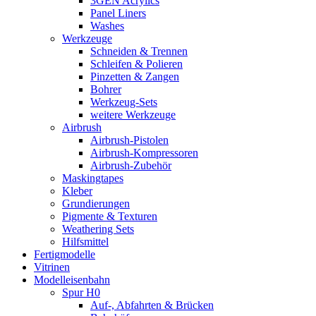
3GEN Acrylics
Panel Liners
Washes
Werkzeuge
Schneiden & Trennen
Schleifen & Polieren
Pinzetten & Zangen
Bohrer
Werkzeug-Sets
weitere Werkzeuge
Airbrush
Airbrush-Pistolen
Airbrush-Kompressoren
Airbrush-Zubehör
Maskingtapes
Kleber
Grundierungen
Pigmente & Texturen
Weathering Sets
Hilfsmittel
Fertigmodelle
Vitrinen
Modelleisenbahn
Spur H0
Auf-, Abfahrten & Brücken