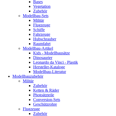
Bases
Vegetation
Zubehör
Modellbau-Sets
Militär
Flugzeuge
Schiffe
Fahrzeuge
Hubschrauber
Raumfahrt
Modellbau-Artikel
Kids - Modellbausätze
Dinosaurier
Leonardo da Vinci - Plastik
Hersteller-Kataloge
Modellbau-Literatur
Modellbauzubehör
Militär
Zubehör
Ketten & Räder
Photoätzteile
Conversion-Sets
Geschützrohre
Flugzeuge
Zubehör