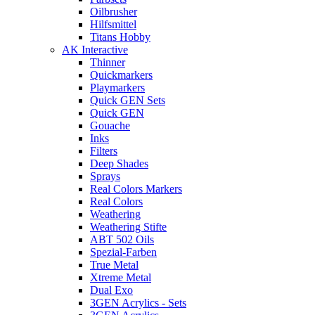
Oilbrusher
Hilfsmittel
Titans Hobby
AK Interactive
Thinner
Quickmarkers
Playmarkers
Quick GEN Sets
Quick GEN
Gouache
Inks
Filters
Deep Shades
Sprays
Real Colors Markers
Real Colors
Weathering
Weathering Stifte
ABT 502 Oils
Spezial-Farben
True Metal
Xtreme Metal
Dual Exo
3GEN Acrylics - Sets