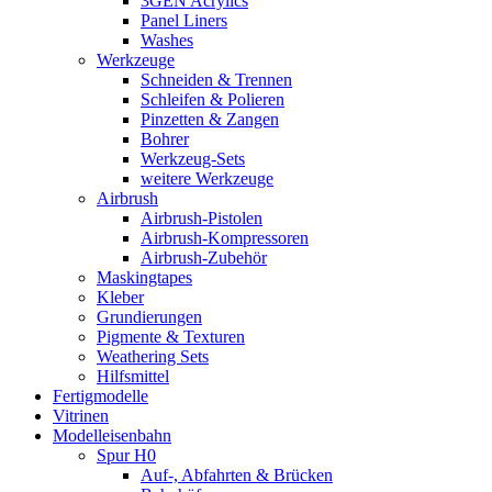
3GEN Acrylics
Panel Liners
Washes
Werkzeuge
Schneiden & Trennen
Schleifen & Polieren
Pinzetten & Zangen
Bohrer
Werkzeug-Sets
weitere Werkzeuge
Airbrush
Airbrush-Pistolen
Airbrush-Kompressoren
Airbrush-Zubehör
Maskingtapes
Kleber
Grundierungen
Pigmente & Texturen
Weathering Sets
Hilfsmittel
Fertigmodelle
Vitrinen
Modelleisenbahn
Spur H0
Auf-, Abfahrten & Brücken