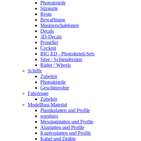
Photoätzteile
Sitzgurte
Resin
Bewaffnung
Maskierschablonen
Decals
3D-Decals
Propeller
Cockpit
BIG ED - Photoätzteil-Sets
Sitze / Schleudersitze
Räder / Wheels
Schiffe
Zubehör
Photoätzteile
Geschützrohre
Fahrzeuge
Zubehör
Modellbau-Material
Plastikplatten und Profile
sonstiges
Messingplatten und Profile
Aluplatten und Profile
Kupferplatten und Profile
Kabel und Drähte