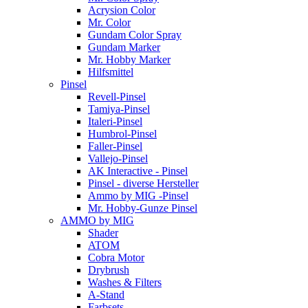
Acrysion Color
Mr. Color
Gundam Color Spray
Gundam Marker
Mr. Hobby Marker
Hilfsmittel
Pinsel
Revell-Pinsel
Tamiya-Pinsel
Italeri-Pinsel
Humbrol-Pinsel
Faller-Pinsel
Vallejo-Pinsel
AK Interactive - Pinsel
Pinsel - diverse Hersteller
Ammo by MIG -Pinsel
Mr. Hobby-Gunze Pinsel
AMMO by MIG
Shader
ATOM
Cobra Motor
Drybrush
Washes & Filters
A-Stand
Farbsets