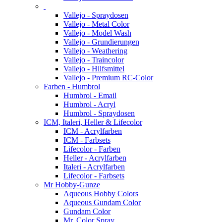
Vallejo - Spraydosen
Vallejo - Metal Color
Vallejo - Model Wash
Vallejo - Grundierungen
Vallejo - Weathering
Vallejo - Traincolor
Vallejo - Hilfsmittel
Vallejo - Premium RC-Color
Farben - Humbrol
Humbrol - Email
Humbrol - Acryl
Humbrol - Spraydosen
ICM, Italeri, Heller & Lifecolor
ICM - Acrylfarben
ICM - Farbsets
Lifecolor - Farben
Heller - Acrylfarben
Italeri - Acrylfarben
Lifecolor - Farbsets
Mr Hobby-Gunze
Aqueous Hobby Colors
Aqueous Gundam Color
Gundam Color
Mr. Color Spray