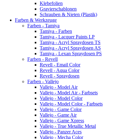
Klebefolien
Gravierschablonen
Schrauben & Nieten (Plastik)
Farben & Werkzeuge
Farben - Tamiya
Tamiya - Farben
Tamiya - Lacquer Paints LP
Tamiya - Acryl Spraydosen TS
Tamiya - Acryl Spraydosen AS
Tamiya - Lexan Spraydosen PS
Farben - Revell
Revell - Email Color
Revell - Aqua Color
Revell - Spraydosen
Farben - Vallejo
Vallejo - Model Air
Vallejo - Model Air - Farbsets
Vallejo - Model Color
Vallejo - Model Color - Farbsets
Vallejo - Game Color
Vallejo - Game Air
Vallejo - Game Xpress
Vallejo - True Metallic Metal
Vallejo - Panzer Aces
Vallejo - Mecha Color