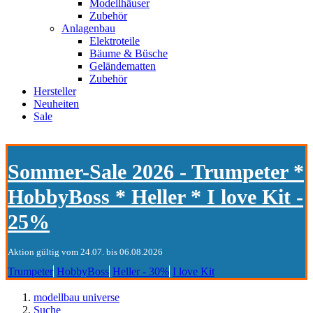
Modellhäuser
Zubehör
Anlagenbau
Elektroteile
Bäume & Büsche
Geländematten
Zubehör
Hersteller
Neuheiten
Sale
Sommer-Sale 2026 - Trumpeter *
HobbyBoss * Heller * I love Kit -
25%
Aktion gültig vom 24.07. bis 06.08.2026
Trumpeter
HobbyBoss
Heller - 30%
I love Kit
modellbau universe
Suche