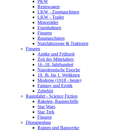
PKW
Rennwagen
LKW - Zugmaschinen
LKW - Trailer
Motorräder
Eisenbahnen
Figuren
Baumaschinen
Nutzfahrzeuge & Traktoren
Figuren
Antike und Frühzeit
Zeit des Mittelalters
16.-18. Jahrhundert
Napoleonische Epoche
19. Jh. bis 1. Weltkrieg
Moderne (1918 - heute)
Fantasy und Erotik
Zubehör
Raumfahrt - Science Fiction
Raketen, Raumschiffe
Star Wars
Star Trek
Figuren
Dioramenbau
Ruinen und Bauwerke