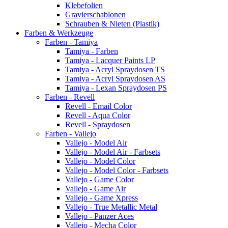
Klebefolien
Gravierschablonen
Schrauben & Nieten (Plastik)
Farben & Werkzeuge
Farben - Tamiya
Tamiya - Farben
Tamiya - Lacquer Paints LP
Tamiya - Acryl Spraydosen TS
Tamiya - Acryl Spraydosen AS
Tamiya - Lexan Spraydosen PS
Farben - Revell
Revell - Email Color
Revell - Aqua Color
Revell - Spraydosen
Farben - Vallejo
Vallejo - Model Air
Vallejo - Model Air - Farbsets
Vallejo - Model Color
Vallejo - Model Color - Farbsets
Vallejo - Game Color
Vallejo - Game Air
Vallejo - Game Xpress
Vallejo - True Metallic Metal
Vallejo - Panzer Aces
Vallejo - Mecha Color