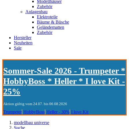
Modellhäuser
Zubehör
Anlagenbau
Elektroteile
Bäume & Büsche
Geländematten
Zubehör
Hersteller
Neuheiten
Sale
Sommer-Sale 2026 - Trumpeter *
HobbyBoss * Heller * I love Kit -
25%
Aktion gültig vom 24.07. bis 06.08.2026
Trumpeter
HobbyBoss
Heller - 30%
I love Kit
modellbau universe
Suche