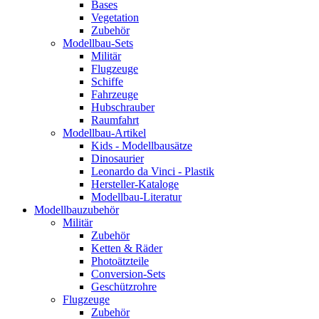
Bases
Vegetation
Zubehör
Modellbau-Sets
Militär
Flugzeuge
Schiffe
Fahrzeuge
Hubschrauber
Raumfahrt
Modellbau-Artikel
Kids - Modellbausätze
Dinosaurier
Leonardo da Vinci - Plastik
Hersteller-Kataloge
Modellbau-Literatur
Modellbauzubehör
Militär
Zubehör
Ketten & Räder
Photoätzteile
Conversion-Sets
Geschützrohre
Flugzeuge
Zubehör