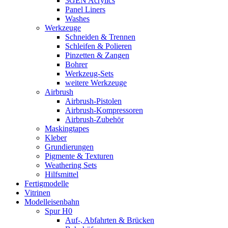
3GEN Acrylics
Panel Liners
Washes
Werkzeuge
Schneiden & Trennen
Schleifen & Polieren
Pinzetten & Zangen
Bohrer
Werkzeug-Sets
weitere Werkzeuge
Airbrush
Airbrush-Pistolen
Airbrush-Kompressoren
Airbrush-Zubehör
Maskingtapes
Kleber
Grundierungen
Pigmente & Texturen
Weathering Sets
Hilfsmittel
Fertigmodelle
Vitrinen
Modelleisenbahn
Spur H0
Auf-, Abfahrten & Brücken