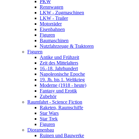
PKW
Rennwagen
LKW - Zugmaschinen
LKW - Trailer
Motorräder
Eisenbahnen
Figuren
Baumaschinen
Nutzfahrzeuge & Traktoren
Figuren
Antike und Frühzeit
Zeit des Mittelalters
16.-18. Jahrhundert
Napoleonische Epoche
19. Jh. bis 1. Weltkrieg
Moderne (1918 - heute)
Fantasy und Erotik
Zubehör
Raumfahrt - Science Fiction
Raketen, Raumschiffe
Star Wars
Star Trek
Figuren
Dioramenbau
Ruinen und Bauwerke