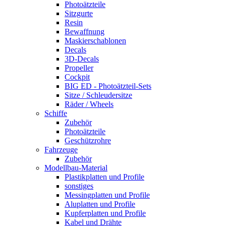
Photoätzteile
Sitzgurte
Resin
Bewaffnung
Maskierschablonen
Decals
3D-Decals
Propeller
Cockpit
BIG ED - Photoätzteil-Sets
Sitze / Schleudersitze
Räder / Wheels
Schiffe
Zubehör
Photoätzteile
Geschützrohre
Fahrzeuge
Zubehör
Modellbau-Material
Plastikplatten und Profile
sonstiges
Messingplatten und Profile
Aluplatten und Profile
Kupferplatten und Profile
Kabel und Drähte