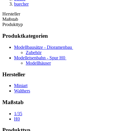
buecher
Hersteller
Maßstab
Produkttyp
Produktkategorien
Modellbausätze - Dioramenbau
Zubehör
Modelleisenbahn - Spur H0
Modellhäuser
Hersteller
Miniart
Walthers
Maßstab
1/35
H0
Produkttyp