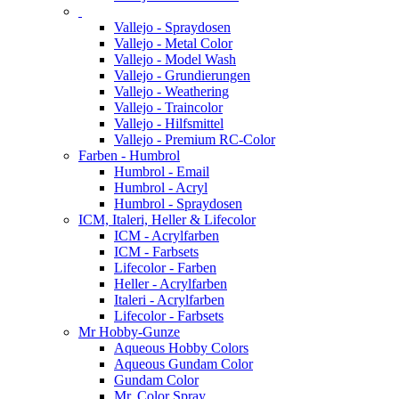
Vallejo - Spraydosen
Vallejo - Metal Color
Vallejo - Model Wash
Vallejo - Grundierungen
Vallejo - Weathering
Vallejo - Traincolor
Vallejo - Hilfsmittel
Vallejo - Premium RC-Color
Farben - Humbrol
Humbrol - Email
Humbrol - Acryl
Humbrol - Spraydosen
ICM, Italeri, Heller & Lifecolor
ICM - Acrylfarben
ICM - Farbsets
Lifecolor - Farben
Heller - Acrylfarben
Italeri - Acrylfarben
Lifecolor - Farbsets
Mr Hobby-Gunze
Aqueous Hobby Colors
Aqueous Gundam Color
Gundam Color
Mr. Color Spray