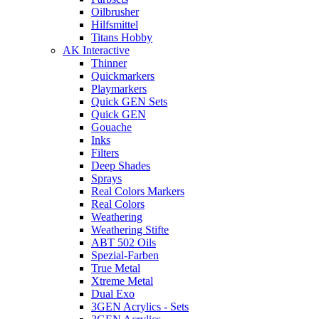
Oilbrusher
Hilfsmittel
Titans Hobby
AK Interactive
Thinner
Quickmarkers
Playmarkers
Quick GEN Sets
Quick GEN
Gouache
Inks
Filters
Deep Shades
Sprays
Real Colors Markers
Real Colors
Weathering
Weathering Stifte
ABT 502 Oils
Spezial-Farben
True Metal
Xtreme Metal
Dual Exo
3GEN Acrylics - Sets