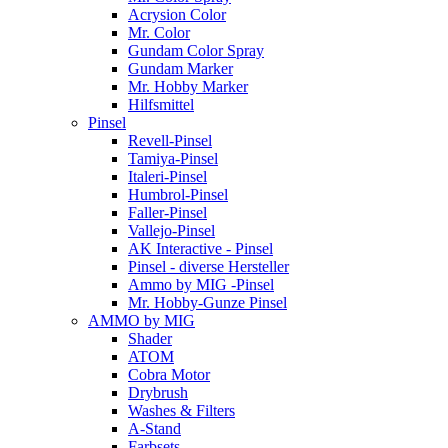
Acrysion Color
Mr. Color
Gundam Color Spray
Gundam Marker
Mr. Hobby Marker
Hilfsmittel
Pinsel
Revell-Pinsel
Tamiya-Pinsel
Italeri-Pinsel
Humbrol-Pinsel
Faller-Pinsel
Vallejo-Pinsel
AK Interactive - Pinsel
Pinsel - diverse Hersteller
Ammo by MIG -Pinsel
Mr. Hobby-Gunze Pinsel
AMMO by MIG
Shader
ATOM
Cobra Motor
Drybrush
Washes & Filters
A-Stand
Farbsets