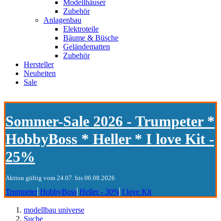
Modellhäuser
Zubehör
Anlagenbau
Elektroteile
Bäume & Büsche
Geländematten
Zubehör
Hersteller
Neuheiten
Sale
Sommer-Sale 2026 - Trumpeter *
HobbyBoss * Heller * I love Kit -
25%
Aktion gültig vom 24.07. bis 06.08.2026
Trumpeter
HobbyBoss
Heller - 30%
I love Kit
modellbau universe
Suche