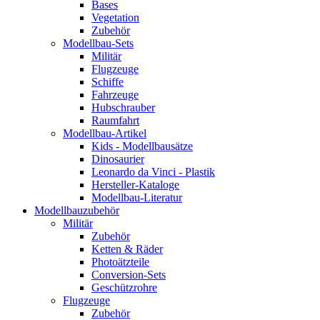
Bases
Vegetation
Zubehör
Modellbau-Sets
Militär
Flugzeuge
Schiffe
Fahrzeuge
Hubschrauber
Raumfahrt
Modellbau-Artikel
Kids - Modellbausätze
Dinosaurier
Leonardo da Vinci - Plastik
Hersteller-Kataloge
Modellbau-Literatur
Modellbauzubehör
Militär
Zubehör
Ketten & Räder
Photoätzteile
Conversion-Sets
Geschützrohre
Flugzeuge
Zubehör