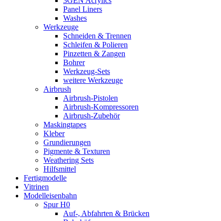
3GEN Acrylics
Panel Liners
Washes
Werkzeuge
Schneiden & Trennen
Schleifen & Polieren
Pinzetten & Zangen
Bohrer
Werkzeug-Sets
weitere Werkzeuge
Airbrush
Airbrush-Pistolen
Airbrush-Kompressoren
Airbrush-Zubehör
Maskingtapes
Kleber
Grundierungen
Pigmente & Texturen
Weathering Sets
Hilfsmittel
Fertigmodelle
Vitrinen
Modelleisenbahn
Spur H0
Auf-, Abfahrten & Brücken