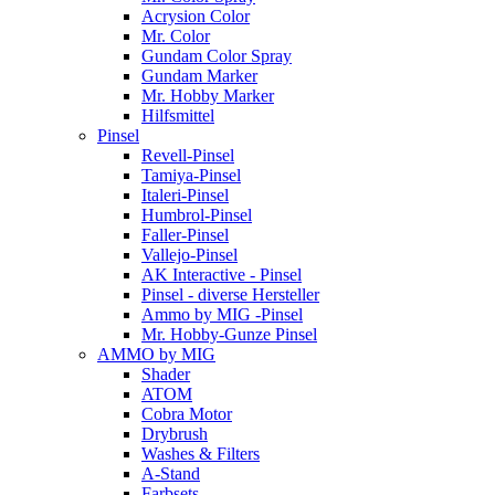
Acrysion Color
Mr. Color
Gundam Color Spray
Gundam Marker
Mr. Hobby Marker
Hilfsmittel
Pinsel
Revell-Pinsel
Tamiya-Pinsel
Italeri-Pinsel
Humbrol-Pinsel
Faller-Pinsel
Vallejo-Pinsel
AK Interactive - Pinsel
Pinsel - diverse Hersteller
Ammo by MIG -Pinsel
Mr. Hobby-Gunze Pinsel
AMMO by MIG
Shader
ATOM
Cobra Motor
Drybrush
Washes & Filters
A-Stand
Farbsets