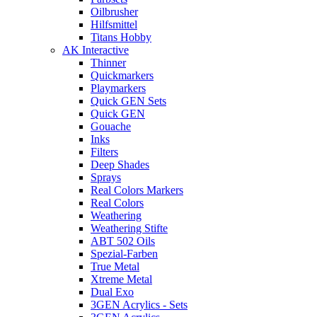
Oilbrusher
Hilfsmittel
Titans Hobby
AK Interactive
Thinner
Quickmarkers
Playmarkers
Quick GEN Sets
Quick GEN
Gouache
Inks
Filters
Deep Shades
Sprays
Real Colors Markers
Real Colors
Weathering
Weathering Stifte
ABT 502 Oils
Spezial-Farben
True Metal
Xtreme Metal
Dual Exo
3GEN Acrylics - Sets