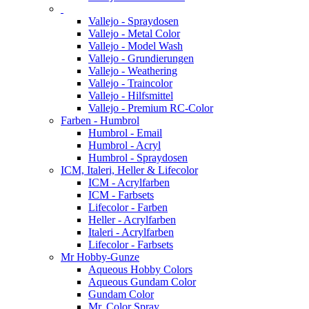
Vallejo - Spraydosen
Vallejo - Metal Color
Vallejo - Model Wash
Vallejo - Grundierungen
Vallejo - Weathering
Vallejo - Traincolor
Vallejo - Hilfsmittel
Vallejo - Premium RC-Color
Farben - Humbrol
Humbrol - Email
Humbrol - Acryl
Humbrol - Spraydosen
ICM, Italeri, Heller & Lifecolor
ICM - Acrylfarben
ICM - Farbsets
Lifecolor - Farben
Heller - Acrylfarben
Italeri - Acrylfarben
Lifecolor - Farbsets
Mr Hobby-Gunze
Aqueous Hobby Colors
Aqueous Gundam Color
Gundam Color
Mr. Color Spray