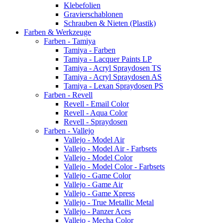
Klebefolien
Gravierschablonen
Schrauben & Nieten (Plastik)
Farben & Werkzeuge
Farben - Tamiya
Tamiya - Farben
Tamiya - Lacquer Paints LP
Tamiya - Acryl Spraydosen TS
Tamiya - Acryl Spraydosen AS
Tamiya - Lexan Spraydosen PS
Farben - Revell
Revell - Email Color
Revell - Aqua Color
Revell - Spraydosen
Farben - Vallejo
Vallejo - Model Air
Vallejo - Model Air - Farbsets
Vallejo - Model Color
Vallejo - Model Color - Farbsets
Vallejo - Game Color
Vallejo - Game Air
Vallejo - Game Xpress
Vallejo - True Metallic Metal
Vallejo - Panzer Aces
Vallejo - Mecha Color