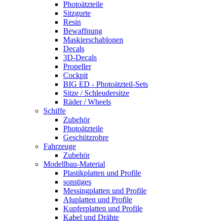
Photoätzteile
Sitzgurte
Resin
Bewaffnung
Maskierschablonen
Decals
3D-Decals
Propeller
Cockpit
BIG ED - Photoätzteil-Sets
Sitze / Schleudersitze
Räder / Wheels
Schiffe
Zubehör
Photoätzteile
Geschützrohre
Fahrzeuge
Zubehör
Modellbau-Material
Plastikplatten und Profile
sonstiges
Messingplatten und Profile
Aluplatten und Profile
Kupferplatten und Profile
Kabel und Drähte