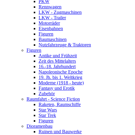
PKW
Rennwagen
LKW - Zugmaschinen
LKW - Trailer
Motorräder
Eisenbahnen
Figuren
Baumaschinen
Nutzfahrzeuge & Traktoren
Figuren
Antike und Frühzeit
Zeit des Mittelalters
16.-18. Jahrhundert
Napoleonische Epoche
19. Jh. bis 1. Weltkrieg
Moderne (1918 - heute)
Fantasy und Erotik
Zubehör
Raumfahrt - Science Fiction
Raketen, Raumschiffe
Star Wars
Star Trek
Figuren
Dioramenbau
Ruinen und Bauwerke