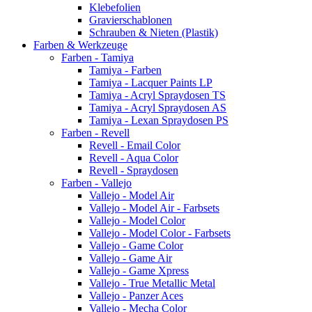
Klebefolien
Gravierschablonen
Schrauben & Nieten (Plastik)
Farben & Werkzeuge
Farben - Tamiya
Tamiya - Farben
Tamiya - Lacquer Paints LP
Tamiya - Acryl Spraydosen TS
Tamiya - Acryl Spraydosen AS
Tamiya - Lexan Spraydosen PS
Farben - Revell
Revell - Email Color
Revell - Aqua Color
Revell - Spraydosen
Farben - Vallejo
Vallejo - Model Air
Vallejo - Model Air - Farbsets
Vallejo - Model Color
Vallejo - Model Color - Farbsets
Vallejo - Game Color
Vallejo - Game Air
Vallejo - Game Xpress
Vallejo - True Metallic Metal
Vallejo - Panzer Aces
Vallejo - Mecha Color