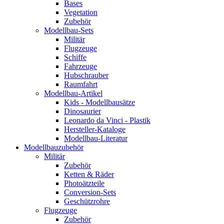
Bases
Vegetation
Zubehör
Modellbau-Sets
Militär
Flugzeuge
Schiffe
Fahrzeuge
Hubschrauber
Raumfahrt
Modellbau-Artikel
Kids - Modellbausätze
Dinosaurier
Leonardo da Vinci - Plastik
Hersteller-Kataloge
Modellbau-Literatur
Modellbauzubehör
Militär
Zubehör
Ketten & Räder
Photoätzteile
Conversion-Sets
Geschützrohre
Flugzeuge
Zubehör