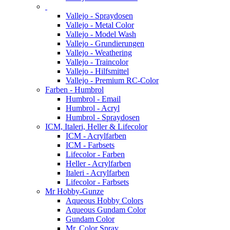
Vallejo - Spraydosen
Vallejo - Metal Color
Vallejo - Model Wash
Vallejo - Grundierungen
Vallejo - Weathering
Vallejo - Traincolor
Vallejo - Hilfsmittel
Vallejo - Premium RC-Color
Farben - Humbrol
Humbrol - Email
Humbrol - Acryl
Humbrol - Spraydosen
ICM, Italeri, Heller & Lifecolor
ICM - Acrylfarben
ICM - Farbsets
Lifecolor - Farben
Heller - Acrylfarben
Italeri - Acrylfarben
Lifecolor - Farbsets
Mr Hobby-Gunze
Aqueous Hobby Colors
Aqueous Gundam Color
Gundam Color
Mr. Color Spray