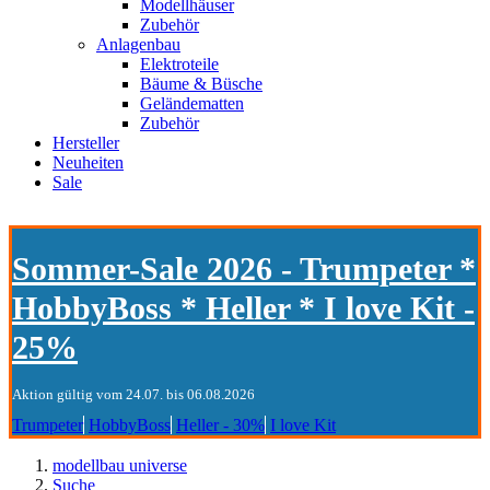
Modellhäuser
Zubehör
Anlagenbau
Elektroteile
Bäume & Büsche
Geländematten
Zubehör
Hersteller
Neuheiten
Sale
Sommer-Sale 2026 - Trumpeter *
HobbyBoss * Heller * I love Kit -
25%
Aktion gültig vom 24.07. bis 06.08.2026
Trumpeter
HobbyBoss
Heller - 30%
I love Kit
modellbau universe
Suche