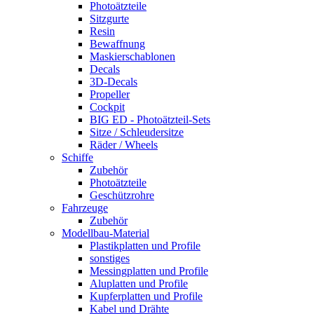
Photoätzteile
Sitzgurte
Resin
Bewaffnung
Maskierschablonen
Decals
3D-Decals
Propeller
Cockpit
BIG ED - Photoätzteil-Sets
Sitze / Schleudersitze
Räder / Wheels
Schiffe
Zubehör
Photoätzteile
Geschützrohre
Fahrzeuge
Zubehör
Modellbau-Material
Plastikplatten und Profile
sonstiges
Messingplatten und Profile
Aluplatten und Profile
Kupferplatten und Profile
Kabel und Drähte