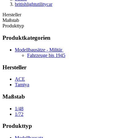
britishlightutilitycar
Hersteller
Maßstab
Produkttyp
Produktkategorien
Modellbausätze - Militär
Fahrzeuge bis 1945
Hersteller
ACE
Tamiya
Maßstab
1/48
1/72
Produkttyp
Modellbausatz