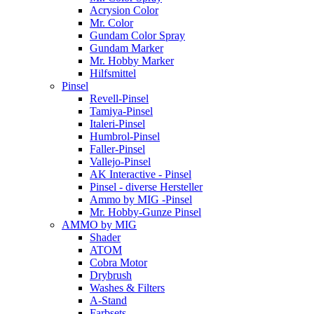
Acrysion Color
Mr. Color
Gundam Color Spray
Gundam Marker
Mr. Hobby Marker
Hilfsmittel
Pinsel
Revell-Pinsel
Tamiya-Pinsel
Italeri-Pinsel
Humbrol-Pinsel
Faller-Pinsel
Vallejo-Pinsel
AK Interactive - Pinsel
Pinsel - diverse Hersteller
Ammo by MIG -Pinsel
Mr. Hobby-Gunze Pinsel
AMMO by MIG
Shader
ATOM
Cobra Motor
Drybrush
Washes & Filters
A-Stand
Farbsets