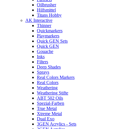
Oilbrusher
Hilfsmittel
Titans Hobby
AK Interactive
Thinner
Quickmarkers
Playmarkers
Quick GEN Sets
Quick GEN
Gouache
Inks
Filters
Deep Shades
Sprays
Real Colors Markers
Real Colors
Weathering
Weathering Stifte
ABT 502 Oils
Spezial-Farben
True Metal
Xtreme Metal
Dual Exo
3GEN Acrylics - Sets