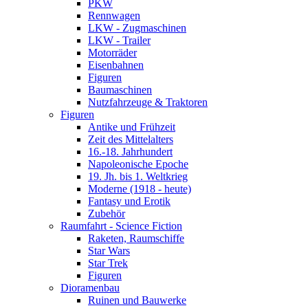
PKW
Rennwagen
LKW - Zugmaschinen
LKW - Trailer
Motorräder
Eisenbahnen
Figuren
Baumaschinen
Nutzfahrzeuge & Traktoren
Figuren
Antike und Frühzeit
Zeit des Mittelalters
16.-18. Jahrhundert
Napoleonische Epoche
19. Jh. bis 1. Weltkrieg
Moderne (1918 - heute)
Fantasy und Erotik
Zubehör
Raumfahrt - Science Fiction
Raketen, Raumschiffe
Star Wars
Star Trek
Figuren
Dioramenbau
Ruinen und Bauwerke