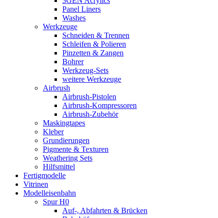
3GEN Acrylics
Panel Liners
Washes
Werkzeuge
Schneiden & Trennen
Schleifen & Polieren
Pinzetten & Zangen
Bohrer
Werkzeug-Sets
weitere Werkzeuge
Airbrush
Airbrush-Pistolen
Airbrush-Kompressoren
Airbrush-Zubehör
Maskingtapes
Kleber
Grundierungen
Pigmente & Texturen
Weathering Sets
Hilfsmittel
Fertigmodelle
Vitrinen
Modelleisenbahn
Spur H0
Auf-, Abfahrten & Brücken