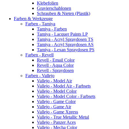
Klebefolien
Gravierschablonen
Schrauben & Nieten (Plastik)
Farben & Werkzeuge
Farben - Tamiya
Tamiya - Farben
Tamiya - Lacquer Paints LP
Tamiya - Acryl Spraydosen TS
Tamiya - Acryl Spraydosen AS
Tamiya - Lexan Spraydosen PS
Farben - Revell
Revell - Email Color
Revell - Aqua Color
Revell - Spraydosen
Farben - Vallejo
Vallejo - Model Air
Vallejo - Model Air - Farbsets
Vallejo - Model Color
Vallejo - Model Color - Farbsets
Vallejo - Game Color
Vallejo - Game Air
Vallejo - Game Xpress
Vallejo - True Metallic Metal
Vallejo - Panzer Aces
Vallejo - Mecha Color