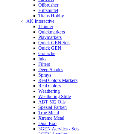
Oilbrusher
Hilfsmittel
Titans Hobby
AK Interactive
Thinner
Quickmarkers
Playmarkers
Quick GEN Sets
Quick GEN
Gouache
Inks
Filters
Deep Shades
Sprays
Real Colors Markers
Real Colors
Weathering
Weathering Stifte
ABT 502 Oils
Spezial-Farben
True Metal
Xtreme Metal
Dual Exo
3GEN Acrylics - Sets