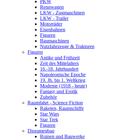
PKW
Rennwagen
LKW - Zugmaschinen
LKW - Trailer
Motorräder
Eisenbahnen
Figuren
Baumaschinen
Nutzfahrzeuge & Traktoren
Figuren
Antike und Frühzeit
Zeit des Mittelalters
16.-18. Jahrhundert
Napoleonische Epoche
19. Jh. bis 1. Weltkrieg
Moderne (1918 - heute)
Fantasy und Erotik
Zubehör
Raumfahrt - Science Fiction
Raketen, Raumschiffe
Star Wars
Star Trek
Figuren
Dioramenbau
Ruinen und Bauwerke