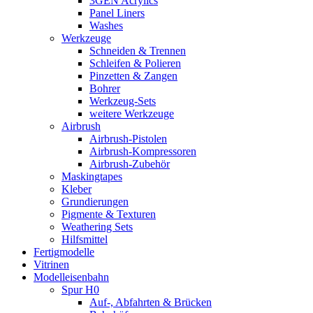
3GEN Acrylics
Panel Liners
Washes
Werkzeuge
Schneiden & Trennen
Schleifen & Polieren
Pinzetten & Zangen
Bohrer
Werkzeug-Sets
weitere Werkzeuge
Airbrush
Airbrush-Pistolen
Airbrush-Kompressoren
Airbrush-Zubehör
Maskingtapes
Kleber
Grundierungen
Pigmente & Texturen
Weathering Sets
Hilfsmittel
Fertigmodelle
Vitrinen
Modelleisenbahn
Spur H0
Auf-, Abfahrten & Brücken