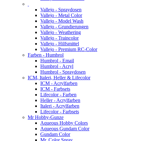
Vallejo - Spraydosen
Vallejo - Metal Color
Vallejo - Model Wash
Vallejo - Grundierungen
Vallejo - Weathering
Vallejo - Traincolor
Vallejo - Hilfsmittel
Vallejo - Premium RC-Color
Farben - Humbrol
Humbrol - Email
Humbrol - Acryl
Humbrol - Spraydosen
ICM, Italeri, Heller & Lifecolor
ICM - Acrylfarben
ICM - Farbsets
Lifecolor - Farben
Heller - Acrylfarben
Italeri - Acrylfarben
Lifecolor - Farbsets
Mr Hobby-Gunze
Aqueous Hobby Colors
Aqueous Gundam Color
Gundam Color
Mr. Color Spray