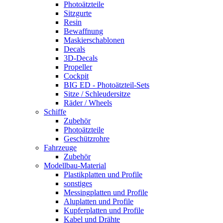
Photoätzteile
Sitzgurte
Resin
Bewaffnung
Maskierschablonen
Decals
3D-Decals
Propeller
Cockpit
BIG ED - Photoätzteil-Sets
Sitze / Schleudersitze
Räder / Wheels
Schiffe
Zubehör
Photoätzteile
Geschützrohre
Fahrzeuge
Zubehör
Modellbau-Material
Plastikplatten und Profile
sonstiges
Messingplatten und Profile
Aluplatten und Profile
Kupferplatten und Profile
Kabel und Drähte