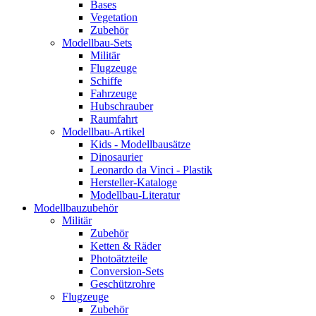
Bases
Vegetation
Zubehör
Modellbau-Sets
Militär
Flugzeuge
Schiffe
Fahrzeuge
Hubschrauber
Raumfahrt
Modellbau-Artikel
Kids - Modellbausätze
Dinosaurier
Leonardo da Vinci - Plastik
Hersteller-Kataloge
Modellbau-Literatur
Modellbauzubehör
Militär
Zubehör
Ketten & Räder
Photoätzteile
Conversion-Sets
Geschützrohre
Flugzeuge
Zubehör