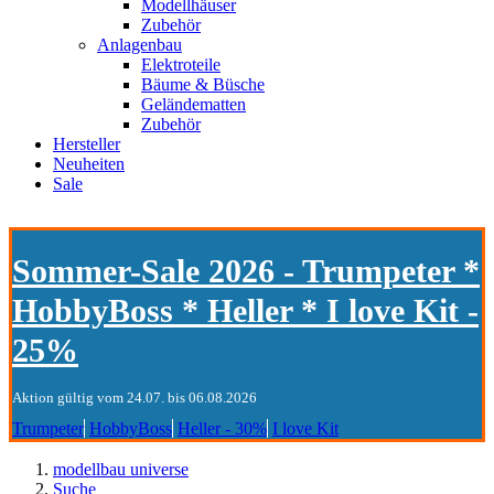
Modellhäuser
Zubehör
Anlagenbau
Elektroteile
Bäume & Büsche
Geländematten
Zubehör
Hersteller
Neuheiten
Sale
Sommer-Sale 2026 - Trumpeter *
HobbyBoss * Heller * I love Kit -
25%
Aktion gültig vom 24.07. bis 06.08.2026
Trumpeter
HobbyBoss
Heller - 30%
I love Kit
modellbau universe
Suche