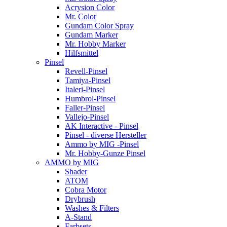
Acrysion Color
Mr. Color
Gundam Color Spray
Gundam Marker
Mr. Hobby Marker
Hilfsmittel
Pinsel
Revell-Pinsel
Tamiya-Pinsel
Italeri-Pinsel
Humbrol-Pinsel
Faller-Pinsel
Vallejo-Pinsel
AK Interactive - Pinsel
Pinsel - diverse Hersteller
Ammo by MIG -Pinsel
Mr. Hobby-Gunze Pinsel
AMMO by MIG
Shader
ATOM
Cobra Motor
Drybrush
Washes & Filters
A-Stand
Farbsets