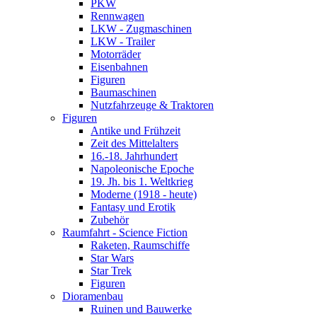
PKW
Rennwagen
LKW - Zugmaschinen
LKW - Trailer
Motorräder
Eisenbahnen
Figuren
Baumaschinen
Nutzfahrzeuge & Traktoren
Figuren
Antike und Frühzeit
Zeit des Mittelalters
16.-18. Jahrhundert
Napoleonische Epoche
19. Jh. bis 1. Weltkrieg
Moderne (1918 - heute)
Fantasy und Erotik
Zubehör
Raumfahrt - Science Fiction
Raketen, Raumschiffe
Star Wars
Star Trek
Figuren
Dioramenbau
Ruinen und Bauwerke