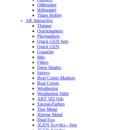
Oilbrusher
Hilfsmittel
Titans Hobby
AK Interactive
Thinner
Quickmarkers
Playmarkers
Quick GEN Sets
Quick GEN
Gouache
Inks
Filters
Deep Shades
Sprays
Real Colors Markers
Real Colors
Weathering
Weathering Stifte
ABT 502 Oils
Spezial-Farben
True Metal
Xtreme Metal
Dual Exo
3GEN Acrylics - Sets