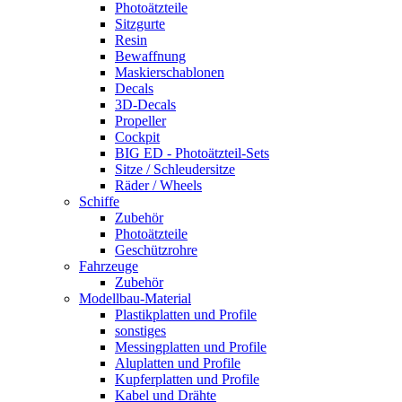
Photoätzteile
Sitzgurte
Resin
Bewaffnung
Maskierschablonen
Decals
3D-Decals
Propeller
Cockpit
BIG ED - Photoätzteil-Sets
Sitze / Schleudersitze
Räder / Wheels
Schiffe
Zubehör
Photoätzteile
Geschützrohre
Fahrzeuge
Zubehör
Modellbau-Material
Plastikplatten und Profile
sonstiges
Messingplatten und Profile
Aluplatten und Profile
Kupferplatten und Profile
Kabel und Drähte