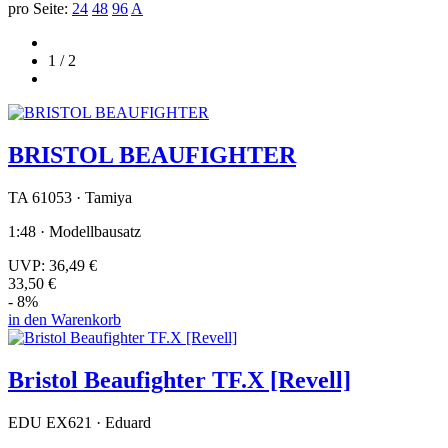
pro Seite:
24
48
96
A
1 / 2
BRISTOL BEAUFIGHTER
TA 61053 · Tamiya
1:48 · Modellbausatz
UVP:
36,49 €
33,50 €
- 8%
in den Warenkorb
Bristol Beaufighter TF.X [Revell]
EDU EX621 · Eduard