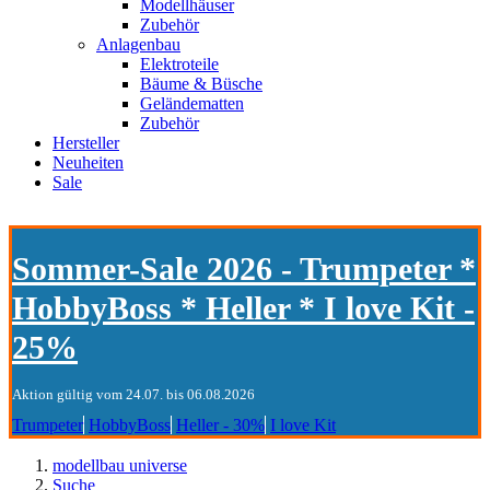
Modellhäuser
Zubehör
Anlagenbau
Elektroteile
Bäume & Büsche
Geländematten
Zubehör
Hersteller
Neuheiten
Sale
Sommer-Sale 2026 - Trumpeter *
HobbyBoss * Heller * I love Kit -
25%
Aktion gültig vom 24.07. bis 06.08.2026
Trumpeter
HobbyBoss
Heller - 30%
I love Kit
modellbau universe
Suche