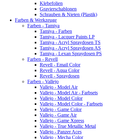
Klebefolien
Gravierschablonen
Schrauben & Nieten (Plastik)
Farben & Werkzeuge
Farben - Tamiya
Tamiya - Farben
Tamiya - Lacquer Paints LP
Tamiya - Acryl Spraydosen TS
Tamiya - Acryl Spraydosen AS
Tamiya - Lexan Spraydosen PS
Farben - Revell
Revell - Email Color
Revell - Aqua Color
Revell - Spraydosen
Farben - Vallejo
Vallejo - Model Air
Vallejo - Model Air - Farbsets
Vallejo - Model Color
Vallejo - Model Color - Farbsets
Vallejo - Game Color
Vallejo - Game Air
Vallejo - Game Xpress
Vallejo - True Metallic Metal
Vallejo - Panzer Aces
Vallejo - Mecha Color