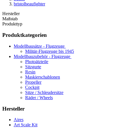
bristolbeaufighter
Hersteller
Maßstab
Produkttyp
Produktkategorien
Modellbausätze - Flugzeuge
Militär-Flugzeuge bis 1945
Modellbauzubehör - Flugzeuge
Photoätzteile
Sitzgurte
Resin
Maskierschablonen
Propeller
Cockpit
Sitze / Schleudersitze
Räder / Wheels
Hersteller
Aires
Art Scale Kit