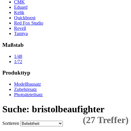
CMK
Eduard
Kelik
Quickboost
Red Fox Studio
Revell
Tamiya
Maßstab
1/48
1/72
Produkttyp
Modellbausatz
Zubehörsatz
Photoätzteilsatz
Suche: bristolbeaufighter
(27 Treffer)
Sortieren