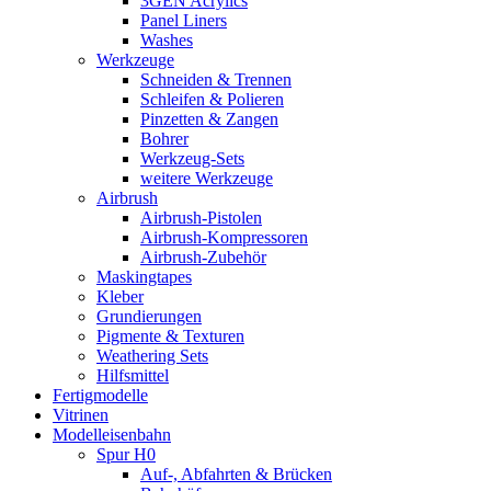
3GEN Acrylics
Panel Liners
Washes
Werkzeuge
Schneiden & Trennen
Schleifen & Polieren
Pinzetten & Zangen
Bohrer
Werkzeug-Sets
weitere Werkzeuge
Airbrush
Airbrush-Pistolen
Airbrush-Kompressoren
Airbrush-Zubehör
Maskingtapes
Kleber
Grundierungen
Pigmente & Texturen
Weathering Sets
Hilfsmittel
Fertigmodelle
Vitrinen
Modelleisenbahn
Spur H0
Auf-, Abfahrten & Brücken