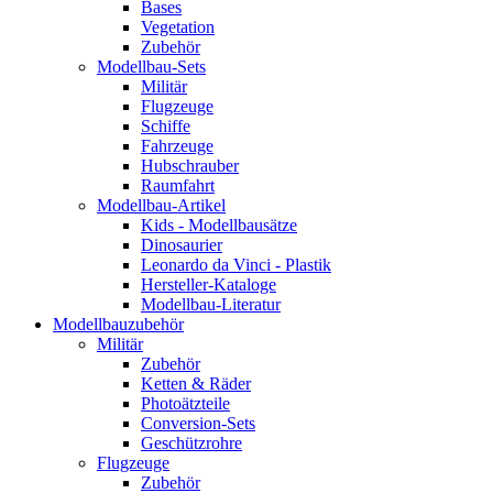
Bases
Vegetation
Zubehör
Modellbau-Sets
Militär
Flugzeuge
Schiffe
Fahrzeuge
Hubschrauber
Raumfahrt
Modellbau-Artikel
Kids - Modellbausätze
Dinosaurier
Leonardo da Vinci - Plastik
Hersteller-Kataloge
Modellbau-Literatur
Modellbauzubehör
Militär
Zubehör
Ketten & Räder
Photoätzteile
Conversion-Sets
Geschützrohre
Flugzeuge
Zubehör