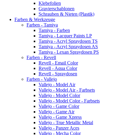
Klebefolien
Gravierschablonen
Schrauben & Nieten (Plastik)
Farben & Werkzeuge
Farben - Tamiya
Tamiya - Farben
Tamiya - Lacquer Paints LP
Tamiya - Acryl Spraydosen TS
Tamiya - Acryl Spraydosen AS
Tamiya - Lexan Spraydosen PS
Farben - Revell
Revell - Email Color
Revell - Aqua Color
Revell - Spraydosen
Farben - Vallejo
Vallejo - Model Air
Vallejo - Model Air - Farbsets
Vallejo - Model Color
Vallejo - Model Color - Farbsets
Vallejo - Game Color
Vallejo - Game Air
Vallejo - Game Xpress
Vallejo - True Metallic Metal
Vallejo - Panzer Aces
Vallejo - Mecha Color