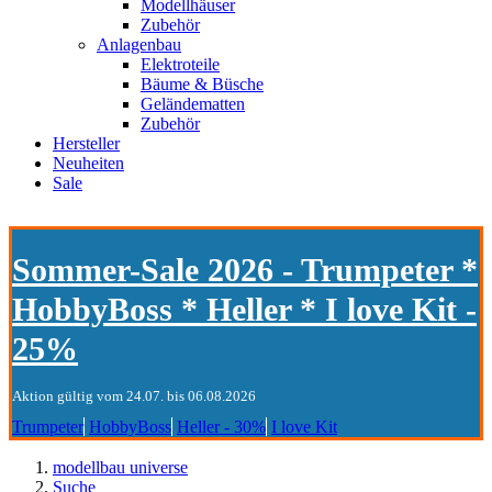
Modellhäuser
Zubehör
Anlagenbau
Elektroteile
Bäume & Büsche
Geländematten
Zubehör
Hersteller
Neuheiten
Sale
Sommer-Sale 2026 - Trumpeter *
HobbyBoss * Heller * I love Kit -
25%
Aktion gültig vom 24.07. bis 06.08.2026
Trumpeter
HobbyBoss
Heller - 30%
I love Kit
modellbau universe
Suche