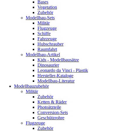
Bases
Vegetation
Zubehör
Modellbau-Sets
Militär
Flugzeuge
Schiffe
Fahrzeuge
Hubschrauber
Raumfahrt
Modellbau-Artikel
Kids - Modellbausätze
Dinosaurier
Leonardo da Vinci - Plastik
Hersteller-Kataloge
Modellbau-Literatur
Modellbauzubehör
Militär
Zubehör
Ketten & Räder
Photoätzteile
Conversion-Sets
Geschützrohre
Flugzeuge
Zubehör