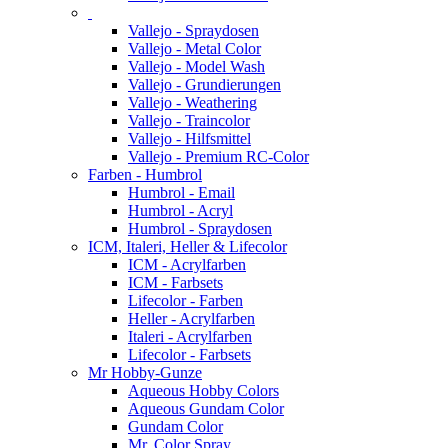
Vallejo - Spraydosen
Vallejo - Metal Color
Vallejo - Model Wash
Vallejo - Grundierungen
Vallejo - Weathering
Vallejo - Traincolor
Vallejo - Hilfsmittel
Vallejo - Premium RC-Color
Farben - Humbrol
Humbrol - Email
Humbrol - Acryl
Humbrol - Spraydosen
ICM, Italeri, Heller & Lifecolor
ICM - Acrylfarben
ICM - Farbsets
Lifecolor - Farben
Heller - Acrylfarben
Italeri - Acrylfarben
Lifecolor - Farbsets
Mr Hobby-Gunze
Aqueous Hobby Colors
Aqueous Gundam Color
Gundam Color
Mr. Color Spray