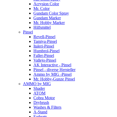
Acrysion Color
Mr. Color
Gundam Color Spray
Gundam Marker
Mr. Hobby Marker
Hilfsmittel
Pinsel
Revell-Pinsel
Tamiya-Pinsel
Italeri-Pinsel
Humbrol-Pinsel
Faller-Pinsel
Vallejo-Pinsel
AK Interactive - Pinsel
Pinsel - diverse Hersteller
Ammo by MIG -Pinsel
Mr. Hobby-Gunze Pinsel
AMMO by MIG
Shader
ATOM
Cobra Motor
Drybrush
Washes & Filters
A-Stand
Farbsets