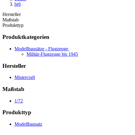
br6
Hersteller
Maßstab
Produkttyp
Produktkategorien
Modellbausätze - Flugzeuge
Militär-Flugzeuge bis 1945
Hersteller
Mistercraft
Maßstab
1/72
Produkttyp
Modellbausatz