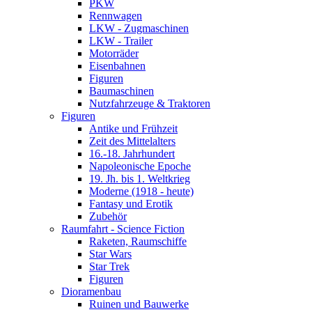
PKW
Rennwagen
LKW - Zugmaschinen
LKW - Trailer
Motorräder
Eisenbahnen
Figuren
Baumaschinen
Nutzfahrzeuge & Traktoren
Figuren
Antike und Frühzeit
Zeit des Mittelalters
16.-18. Jahrhundert
Napoleonische Epoche
19. Jh. bis 1. Weltkrieg
Moderne (1918 - heute)
Fantasy und Erotik
Zubehör
Raumfahrt - Science Fiction
Raketen, Raumschiffe
Star Wars
Star Trek
Figuren
Dioramenbau
Ruinen und Bauwerke