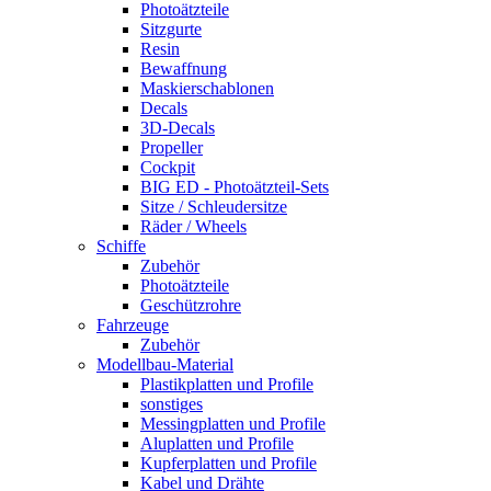
Photoätzteile
Sitzgurte
Resin
Bewaffnung
Maskierschablonen
Decals
3D-Decals
Propeller
Cockpit
BIG ED - Photoätzteil-Sets
Sitze / Schleudersitze
Räder / Wheels
Schiffe
Zubehör
Photoätzteile
Geschützrohre
Fahrzeuge
Zubehör
Modellbau-Material
Plastikplatten und Profile
sonstiges
Messingplatten und Profile
Aluplatten und Profile
Kupferplatten und Profile
Kabel und Drähte