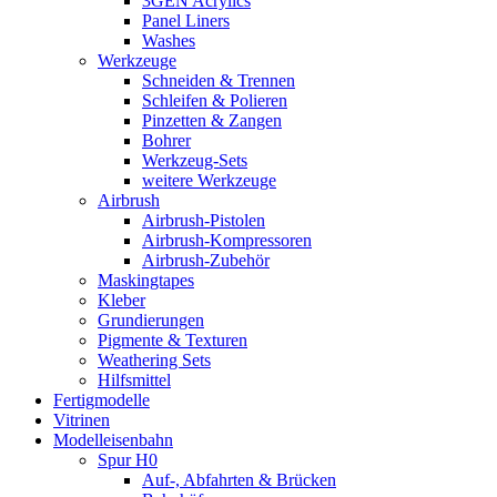
3GEN Acrylics
Panel Liners
Washes
Werkzeuge
Schneiden & Trennen
Schleifen & Polieren
Pinzetten & Zangen
Bohrer
Werkzeug-Sets
weitere Werkzeuge
Airbrush
Airbrush-Pistolen
Airbrush-Kompressoren
Airbrush-Zubehör
Maskingtapes
Kleber
Grundierungen
Pigmente & Texturen
Weathering Sets
Hilfsmittel
Fertigmodelle
Vitrinen
Modelleisenbahn
Spur H0
Auf-, Abfahrten & Brücken