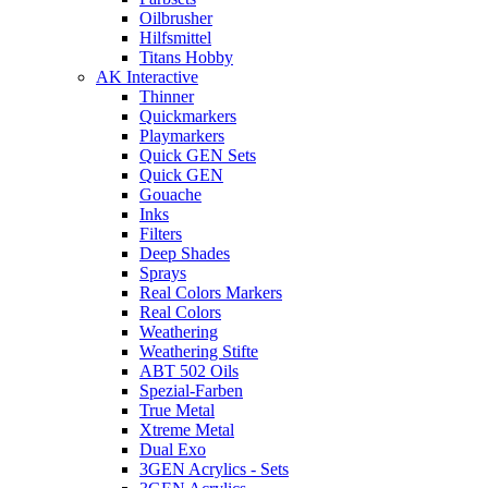
Oilbrusher
Hilfsmittel
Titans Hobby
AK Interactive
Thinner
Quickmarkers
Playmarkers
Quick GEN Sets
Quick GEN
Gouache
Inks
Filters
Deep Shades
Sprays
Real Colors Markers
Real Colors
Weathering
Weathering Stifte
ABT 502 Oils
Spezial-Farben
True Metal
Xtreme Metal
Dual Exo
3GEN Acrylics - Sets