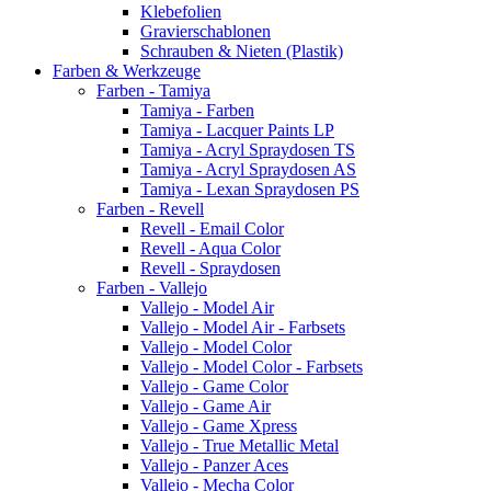
Klebefolien
Gravierschablonen
Schrauben & Nieten (Plastik)
Farben & Werkzeuge
Farben - Tamiya
Tamiya - Farben
Tamiya - Lacquer Paints LP
Tamiya - Acryl Spraydosen TS
Tamiya - Acryl Spraydosen AS
Tamiya - Lexan Spraydosen PS
Farben - Revell
Revell - Email Color
Revell - Aqua Color
Revell - Spraydosen
Farben - Vallejo
Vallejo - Model Air
Vallejo - Model Air - Farbsets
Vallejo - Model Color
Vallejo - Model Color - Farbsets
Vallejo - Game Color
Vallejo - Game Air
Vallejo - Game Xpress
Vallejo - True Metallic Metal
Vallejo - Panzer Aces
Vallejo - Mecha Color