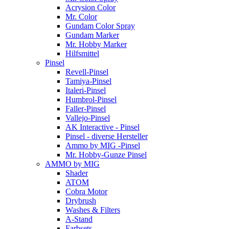
Acrysion Color
Mr. Color
Gundam Color Spray
Gundam Marker
Mr. Hobby Marker
Hilfsmittel
Pinsel
Revell-Pinsel
Tamiya-Pinsel
Italeri-Pinsel
Humbrol-Pinsel
Faller-Pinsel
Vallejo-Pinsel
AK Interactive - Pinsel
Pinsel - diverse Hersteller
Ammo by MIG -Pinsel
Mr. Hobby-Gunze Pinsel
AMMO by MIG
Shader
ATOM
Cobra Motor
Drybrush
Washes & Filters
A-Stand
Farbsets