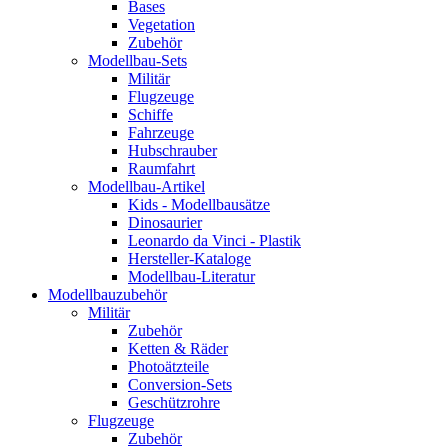
Bases
Vegetation
Zubehör
Modellbau-Sets
Militär
Flugzeuge
Schiffe
Fahrzeuge
Hubschrauber
Raumfahrt
Modellbau-Artikel
Kids - Modellbausätze
Dinosaurier
Leonardo da Vinci - Plastik
Hersteller-Kataloge
Modellbau-Literatur
Modellbauzubehör
Militär
Zubehör
Ketten & Räder
Photoätzteile
Conversion-Sets
Geschützrohre
Flugzeuge
Zubehör