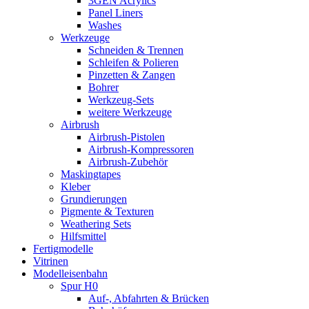
3GEN Acrylics
Panel Liners
Washes
Werkzeuge
Schneiden & Trennen
Schleifen & Polieren
Pinzetten & Zangen
Bohrer
Werkzeug-Sets
weitere Werkzeuge
Airbrush
Airbrush-Pistolen
Airbrush-Kompressoren
Airbrush-Zubehör
Maskingtapes
Kleber
Grundierungen
Pigmente & Texturen
Weathering Sets
Hilfsmittel
Fertigmodelle
Vitrinen
Modelleisenbahn
Spur H0
Auf-, Abfahrten & Brücken