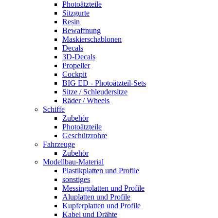
Photoätzteile
Sitzgurte
Resin
Bewaffnung
Maskierschablonen
Decals
3D-Decals
Propeller
Cockpit
BIG ED - Photoätzteil-Sets
Sitze / Schleudersitze
Räder / Wheels
Schiffe
Zubehör
Photoätzteile
Geschützrohre
Fahrzeuge
Zubehör
Modellbau-Material
Plastikplatten und Profile
sonstiges
Messingplatten und Profile
Aluplatten und Profile
Kupferplatten und Profile
Kabel und Drähte