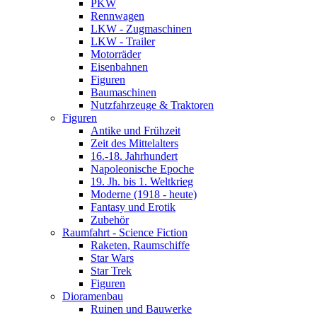
PKW
Rennwagen
LKW - Zugmaschinen
LKW - Trailer
Motorräder
Eisenbahnen
Figuren
Baumaschinen
Nutzfahrzeuge & Traktoren
Figuren
Antike und Frühzeit
Zeit des Mittelalters
16.-18. Jahrhundert
Napoleonische Epoche
19. Jh. bis 1. Weltkrieg
Moderne (1918 - heute)
Fantasy und Erotik
Zubehör
Raumfahrt - Science Fiction
Raketen, Raumschiffe
Star Wars
Star Trek
Figuren
Dioramenbau
Ruinen und Bauwerke