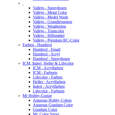
Vallejo - Spraydosen
Vallejo - Metal Color
Vallejo - Model Wash
Vallejo - Grundierungen
Vallejo - Weathering
Vallejo - Traincolor
Vallejo - Hilfsmittel
Vallejo - Premium RC-Color
Farben - Humbrol
Humbrol - Email
Humbrol - Acryl
Humbrol - Spraydosen
ICM, Italeri, Heller & Lifecolor
ICM - Acrylfarben
ICM - Farbsets
Lifecolor - Farben
Heller - Acrylfarben
Italeri - Acrylfarben
Lifecolor - Farbsets
Mr Hobby-Gunze
Aqueous Hobby Colors
Aqueous Gundam Color
Gundam Color
Mr. Color Spray