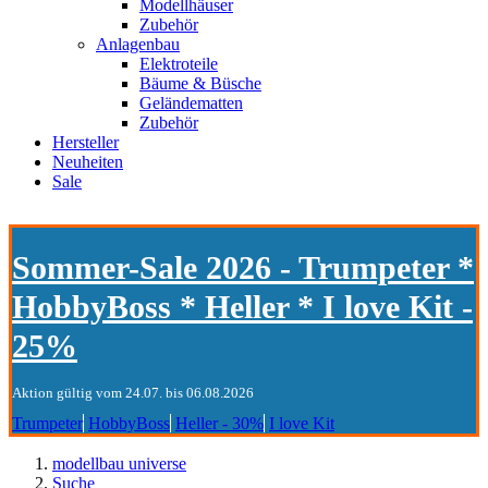
Modellhäuser
Zubehör
Anlagenbau
Elektroteile
Bäume & Büsche
Geländematten
Zubehör
Hersteller
Neuheiten
Sale
Sommer-Sale 2026 - Trumpeter *
HobbyBoss * Heller * I love Kit -
25%
Aktion gültig vom 24.07. bis 06.08.2026
Trumpeter
HobbyBoss
Heller - 30%
I love Kit
modellbau universe
Suche