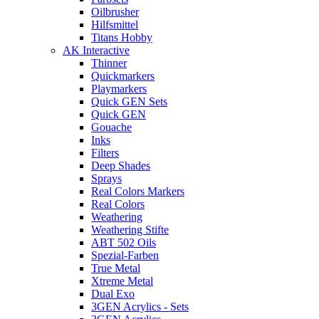
Oilbrusher
Hilfsmittel
Titans Hobby
AK Interactive
Thinner
Quickmarkers
Playmarkers
Quick GEN Sets
Quick GEN
Gouache
Inks
Filters
Deep Shades
Sprays
Real Colors Markers
Real Colors
Weathering
Weathering Stifte
ABT 502 Oils
Spezial-Farben
True Metal
Xtreme Metal
Dual Exo
3GEN Acrylics - Sets