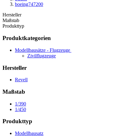
boeing747200
Hersteller
Maßstab
Produkttyp
Produktkategorien
Modellbausätze - Flugzeuge
Zivilflugzeuge
Hersteller
Revell
Maßstab
1/390
1/450
Produkttyp
Modellbausatz