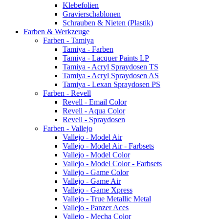
Klebefolien
Gravierschablonen
Schrauben & Nieten (Plastik)
Farben & Werkzeuge
Farben - Tamiya
Tamiya - Farben
Tamiya - Lacquer Paints LP
Tamiya - Acryl Spraydosen TS
Tamiya - Acryl Spraydosen AS
Tamiya - Lexan Spraydosen PS
Farben - Revell
Revell - Email Color
Revell - Aqua Color
Revell - Spraydosen
Farben - Vallejo
Vallejo - Model Air
Vallejo - Model Air - Farbsets
Vallejo - Model Color
Vallejo - Model Color - Farbsets
Vallejo - Game Color
Vallejo - Game Air
Vallejo - Game Xpress
Vallejo - True Metallic Metal
Vallejo - Panzer Aces
Vallejo - Mecha Color