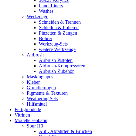
3GEN Acrylics
Panel Liners
Washes
Werkzeuge
Schneiden & Trennen
Schleifen & Polieren
Pinzetten & Zangen
Bohrer
Werkzeug-Sets
weitere Werkzeuge
Airbrush
Airbrush-Pistolen
Airbrush-Kompressoren
Airbrush-Zubehör
Maskingtapes
Kleber
Grundierungen
Pigmente & Texturen
Weathering Sets
Hilfsmittel
Fertigmodelle
Vitrinen
Modelleisenbahn
Spur H0
Auf-, Abfahrten & Brücken