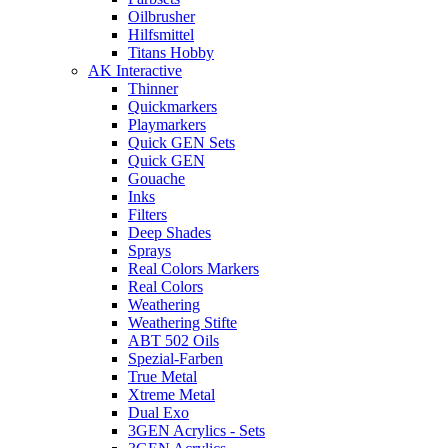
Oilbrusher
Hilfsmittel
Titans Hobby
AK Interactive
Thinner
Quickmarkers
Playmarkers
Quick GEN Sets
Quick GEN
Gouache
Inks
Filters
Deep Shades
Sprays
Real Colors Markers
Real Colors
Weathering
Weathering Stifte
ABT 502 Oils
Spezial-Farben
True Metal
Xtreme Metal
Dual Exo
3GEN Acrylics - Sets