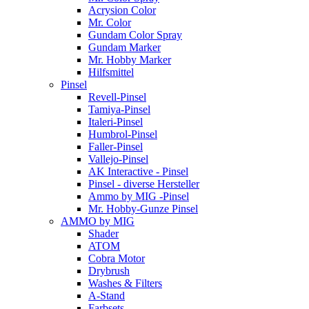
Acrysion Color
Mr. Color
Gundam Color Spray
Gundam Marker
Mr. Hobby Marker
Hilfsmittel
Pinsel
Revell-Pinsel
Tamiya-Pinsel
Italeri-Pinsel
Humbrol-Pinsel
Faller-Pinsel
Vallejo-Pinsel
AK Interactive - Pinsel
Pinsel - diverse Hersteller
Ammo by MIG -Pinsel
Mr. Hobby-Gunze Pinsel
AMMO by MIG
Shader
ATOM
Cobra Motor
Drybrush
Washes & Filters
A-Stand
Farbsets