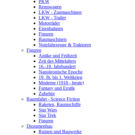
PKW
Rennwagen
LKW - Zugmaschinen
LKW - Trailer
Motorräder
Eisenbahnen
Figuren
Baumaschinen
Nutzfahrzeuge & Traktoren
Figuren
Antike und Frühzeit
Zeit des Mittelalters
16.-18. Jahrhundert
Napoleonische Epoche
19. Jh. bis 1. Weltkrieg
Moderne (1918 - heute)
Fantasy und Erotik
Zubehör
Raumfahrt - Science Fiction
Raketen, Raumschiffe
Star Wars
Star Trek
Figuren
Dioramenbau
Ruinen und Bauwerke