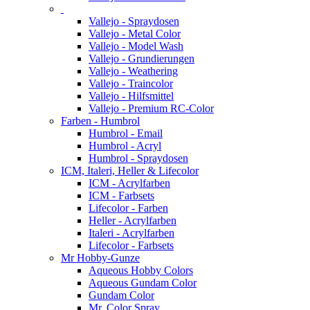
Vallejo - Spraydosen
Vallejo - Metal Color
Vallejo - Model Wash
Vallejo - Grundierungen
Vallejo - Weathering
Vallejo - Traincolor
Vallejo - Hilfsmittel
Vallejo - Premium RC-Color
Farben - Humbrol
Humbrol - Email
Humbrol - Acryl
Humbrol - Spraydosen
ICM, Italeri, Heller & Lifecolor
ICM - Acrylfarben
ICM - Farbsets
Lifecolor - Farben
Heller - Acrylfarben
Italeri - Acrylfarben
Lifecolor - Farbsets
Mr Hobby-Gunze
Aqueous Hobby Colors
Aqueous Gundam Color
Gundam Color
Mr. Color Spray