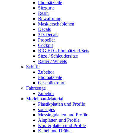
Photoätzteile
Sitzgurte
Resin
Bewaffnung
Maskierschablonen
Decals
3D-Decals
Propeller
Cockpit
BIG ED - Photoätzteil-Sets
Sitze / Schleudersitze
Räder / Wheels
Schiffe
Zubehör
Photoätzteile
Geschützrohre
Fahrzeuge
Zubehör
Modellbau-Material
Plastikplatten und Profile
sonstiges
Messingplatten und Profile
Aluplatten und Profile
Kupferplatten und Profile
Kabel und Drähte