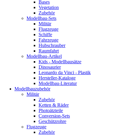
Bases
Vegetation
Zubehör
Modellbau-Sets
Militär
Flugzeuge
Schiffe
Fahrzeuge
Hubschrauber
Raumfahrt
Modellbau-Artikel
Kids - Modellbausätze
Dinosaurier
Leonardo da Vinci - Plastik
Hersteller-Kataloge
Modellbau-Literatur
Modellbauzubehör
Militär
Zubehör
Ketten & Räder
Photoätzteile
Conversion-Sets
Geschützrohre
Flugzeuge
Zubehör