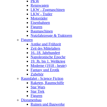
PKW
Rennwagen
LKW - Zugmaschinen
LKW - Trailer
Motorräder
Eisenbahnen
Figuren
Baumaschinen
Nutzfahrzeuge & Traktoren
Figuren
Antike und Frühzeit
Zeit des Mittelalters
16.-18. Jahrhundert
Napoleonische Epoche
19. Jh. bis 1. Weltkrieg
Moderne (1918 - heute)
Fantasy und Erotik
Zubehör
Raumfahrt - Science Fiction
Raketen, Raumschiffe
Star Wars
Star Trek
Figuren
Dioramenbau
Ruinen und Bauwerke