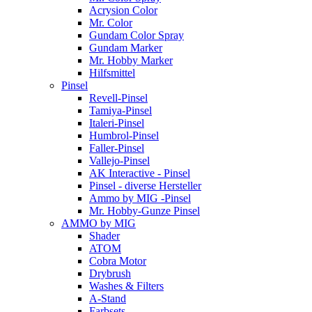
Acrysion Color
Mr. Color
Gundam Color Spray
Gundam Marker
Mr. Hobby Marker
Hilfsmittel
Pinsel
Revell-Pinsel
Tamiya-Pinsel
Italeri-Pinsel
Humbrol-Pinsel
Faller-Pinsel
Vallejo-Pinsel
AK Interactive - Pinsel
Pinsel - diverse Hersteller
Ammo by MIG -Pinsel
Mr. Hobby-Gunze Pinsel
AMMO by MIG
Shader
ATOM
Cobra Motor
Drybrush
Washes & Filters
A-Stand
Farbsets