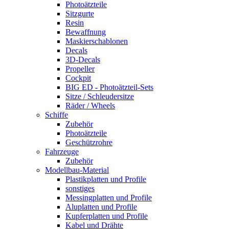
Photoätzteile
Sitzgurte
Resin
Bewaffnung
Maskierschablonen
Decals
3D-Decals
Propeller
Cockpit
BIG ED - Photoätzteil-Sets
Sitze / Schleudersitze
Räder / Wheels
Schiffe
Zubehör
Photoätzteile
Geschützrohre
Fahrzeuge
Zubehör
Modellbau-Material
Plastikplatten und Profile
sonstiges
Messingplatten und Profile
Aluplatten und Profile
Kupferplatten und Profile
Kabel und Drähte