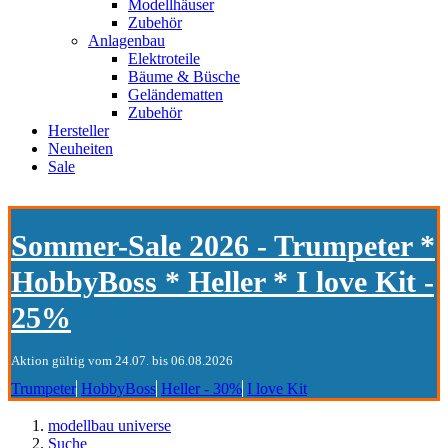
Modellhäuser
Zubehör
Anlagenbau
Elektroteile
Bäume & Büsche
Geländematten
Zubehör
Hersteller
Neuheiten
Sale
Sommer-Sale 2026 - Trumpeter *
HobbyBoss * Heller * I love Kit -
25%
Aktion gültig vom 24.07. bis 06.08.2026
Trumpeter
HobbyBoss
Heller - 30%
I love Kit
modellbau universe
Suche