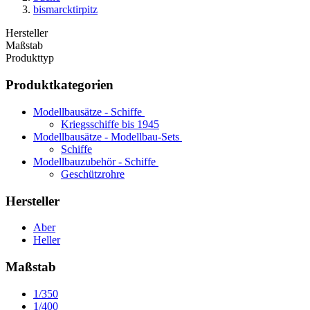
bismarcktirpitz
Hersteller
Maßstab
Produkttyp
Produktkategorien
Modellbausätze - Schiffe
Kriegsschiffe bis 1945
Modellbausätze - Modellbau-Sets
Schiffe
Modellbauzubehör - Schiffe
Geschützrohre
Hersteller
Aber
Heller
Maßstab
1/350
1/400