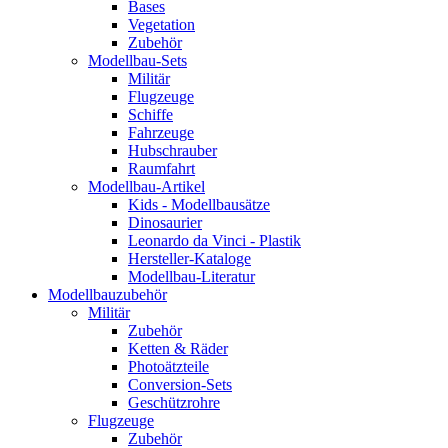
Bases
Vegetation
Zubehör
Modellbau-Sets
Militär
Flugzeuge
Schiffe
Fahrzeuge
Hubschrauber
Raumfahrt
Modellbau-Artikel
Kids - Modellbausätze
Dinosaurier
Leonardo da Vinci - Plastik
Hersteller-Kataloge
Modellbau-Literatur
Modellbauzubehör
Militär
Zubehör
Ketten & Räder
Photoätzteile
Conversion-Sets
Geschützrohre
Flugzeuge
Zubehör