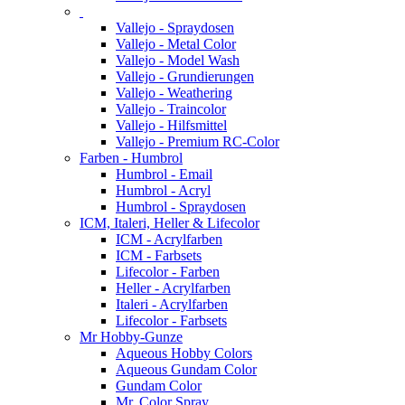
Vallejo - Spraydosen
Vallejo - Metal Color
Vallejo - Model Wash
Vallejo - Grundierungen
Vallejo - Weathering
Vallejo - Traincolor
Vallejo - Hilfsmittel
Vallejo - Premium RC-Color
Farben - Humbrol
Humbrol - Email
Humbrol - Acryl
Humbrol - Spraydosen
ICM, Italeri, Heller & Lifecolor
ICM - Acrylfarben
ICM - Farbsets
Lifecolor - Farben
Heller - Acrylfarben
Italeri - Acrylfarben
Lifecolor - Farbsets
Mr Hobby-Gunze
Aqueous Hobby Colors
Aqueous Gundam Color
Gundam Color
Mr. Color Spray