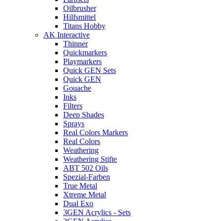
Oilbrusher
Hilfsmittel
Titans Hobby
AK Interactive
Thinner
Quickmarkers
Playmarkers
Quick GEN Sets
Quick GEN
Gouache
Inks
Filters
Deep Shades
Sprays
Real Colors Markers
Real Colors
Weathering
Weathering Stifte
ABT 502 Oils
Spezial-Farben
True Metal
Xtreme Metal
Dual Exo
3GEN Acrylics - Sets