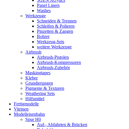
3GEN Acrylics
Panel Liners
Washes
Werkzeuge
Schneiden & Trennen
Schleifen & Polieren
Pinzetten & Zangen
Bohrer
Werkzeug-Sets
weitere Werkzeuge
Airbrush
Airbrush-Pistolen
Airbrush-Kompressoren
Airbrush-Zubehör
Maskingtapes
Kleber
Grundierungen
Pigmente & Texturen
Weathering Sets
Hilfsmittel
Fertigmodelle
Vitrinen
Modelleisenbahn
Spur H0
Auf-, Abfahrten & Brücken