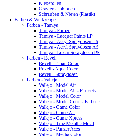
Klebefolien
Gravierschablonen
Schrauben & Nieten (Plastik)
Farben & Werkzeuge
Farben - Tamiya
Tamiya - Farben
Tamiya - Lacquer Paints LP
Tamiya - Acryl Spraydosen TS
Tamiya - Acryl Spraydosen AS
Tamiya - Lexan Spraydosen PS
Farben - Revell
Revell - Email Color
Revell - Aqua Color
Revell - Spraydosen
Farben - Vallejo
Vallejo - Model Air
Vallejo - Model Air - Farbsets
Vallejo - Model Color
Vallejo - Model Color - Farbsets
Vallejo - Game Color
Vallejo - Game Air
Vallejo - Game Xpress
Vallejo - True Metallic Metal
Vallejo - Panzer Aces
Vallejo - Mecha Color