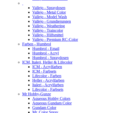
Vallejo - Spraydosen
Vallejo - Metal Color
Vallejo - Model Wash
Vallejo - Grundierungen
Vallejo - Weathering
Vallejo - Traincolor
Vallejo - Hilfsmittel
Vallejo - Premium RC-Color
Farben - Humbrol
Humbrol - Email
Humbrol - Acryl
Humbrol - Spraydosen
ICM, Italeri, Heller & Lifecolor
ICM - Acrylfarben
ICM - Farbsets
Lifecolor - Farben
Heller - Acrylfarben
Italeri - Acrylfarben
Lifecolor - Farbsets
Mr Hobby-Gunze
Aqueous Hobby Colors
Aqueous Gundam Color
Gundam Color
Mr. Color Spray