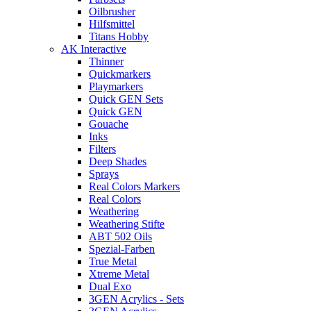
Oilbrusher
Hilfsmittel
Titans Hobby
AK Interactive
Thinner
Quickmarkers
Playmarkers
Quick GEN Sets
Quick GEN
Gouache
Inks
Filters
Deep Shades
Sprays
Real Colors Markers
Real Colors
Weathering
Weathering Stifte
ABT 502 Oils
Spezial-Farben
True Metal
Xtreme Metal
Dual Exo
3GEN Acrylics - Sets