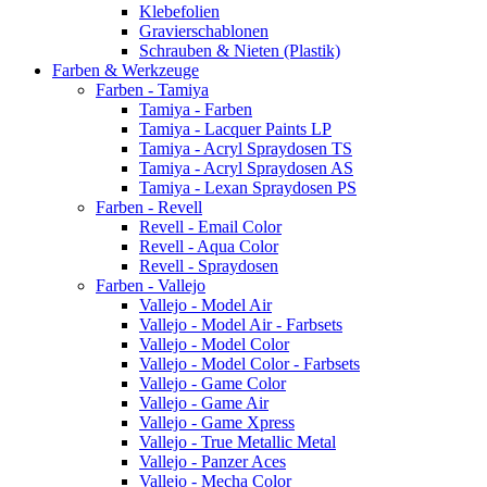
Klebefolien
Gravierschablonen
Schrauben & Nieten (Plastik)
Farben & Werkzeuge
Farben - Tamiya
Tamiya - Farben
Tamiya - Lacquer Paints LP
Tamiya - Acryl Spraydosen TS
Tamiya - Acryl Spraydosen AS
Tamiya - Lexan Spraydosen PS
Farben - Revell
Revell - Email Color
Revell - Aqua Color
Revell - Spraydosen
Farben - Vallejo
Vallejo - Model Air
Vallejo - Model Air - Farbsets
Vallejo - Model Color
Vallejo - Model Color - Farbsets
Vallejo - Game Color
Vallejo - Game Air
Vallejo - Game Xpress
Vallejo - True Metallic Metal
Vallejo - Panzer Aces
Vallejo - Mecha Color