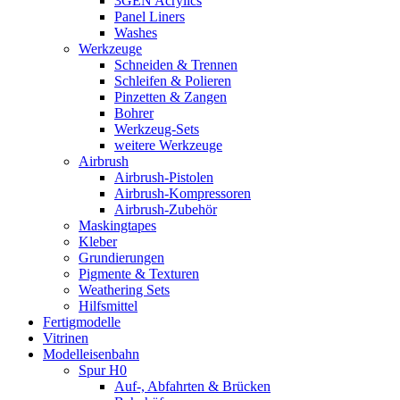
3GEN Acrylics
Panel Liners
Washes
Werkzeuge
Schneiden & Trennen
Schleifen & Polieren
Pinzetten & Zangen
Bohrer
Werkzeug-Sets
weitere Werkzeuge
Airbrush
Airbrush-Pistolen
Airbrush-Kompressoren
Airbrush-Zubehör
Maskingtapes
Kleber
Grundierungen
Pigmente & Texturen
Weathering Sets
Hilfsmittel
Fertigmodelle
Vitrinen
Modelleisenbahn
Spur H0
Auf-, Abfahrten & Brücken