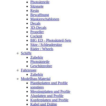
Photoätzteile
Sitzgurte
Resin
Bewaffnung
Maskierschablonen
Decals
3D-Decals
Propeller
Cockpit
BIG ED - Photoätzteil-Sets
Sitze / Schleudersitze
Räder / Wheels
Schiffe
Zubehör
Photoätzteile
Geschützrohre
Fahrzeuge
Zubehör
Modellbau-Material
Plastikplatten und Profile
sonstiges
Messingplatten und Profile
Aluplatten und Profile
Kupferplatten und Profile
Kabel und Drähte