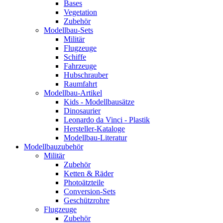
Bases
Vegetation
Zubehör
Modellbau-Sets
Militär
Flugzeuge
Schiffe
Fahrzeuge
Hubschrauber
Raumfahrt
Modellbau-Artikel
Kids - Modellbausätze
Dinosaurier
Leonardo da Vinci - Plastik
Hersteller-Kataloge
Modellbau-Literatur
Modellbauzubehör
Militär
Zubehör
Ketten & Räder
Photoätzteile
Conversion-Sets
Geschützrohre
Flugzeuge
Zubehör