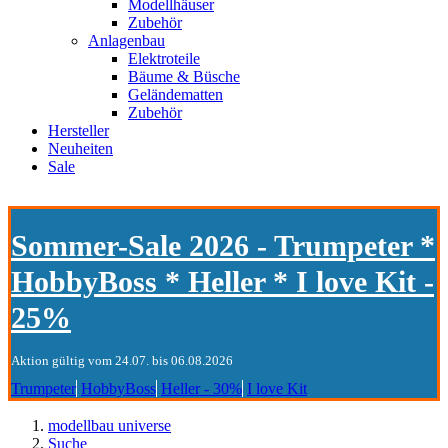
Modellhäuser
Zubehör
Anlagenbau
Elektroteile
Bäume & Büsche
Geländematten
Zubehör
Hersteller
Neuheiten
Sale
Sommer-Sale 2026 - Trumpeter *
HobbyBoss * Heller * I love Kit -
25%
Aktion gültig vom 24.07. bis 06.08.2026
Trumpeter
HobbyBoss
Heller - 30%
I love Kit
modellbau universe
Suche