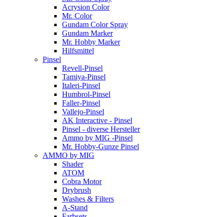
Acrysion Color
Mr. Color
Gundam Color Spray
Gundam Marker
Mr. Hobby Marker
Hilfsmittel
Pinsel
Revell-Pinsel
Tamiya-Pinsel
Italeri-Pinsel
Humbrol-Pinsel
Faller-Pinsel
Vallejo-Pinsel
AK Interactive - Pinsel
Pinsel - diverse Hersteller
Ammo by MIG -Pinsel
Mr. Hobby-Gunze Pinsel
AMMO by MIG
Shader
ATOM
Cobra Motor
Drybrush
Washes & Filters
A-Stand
Farbsets