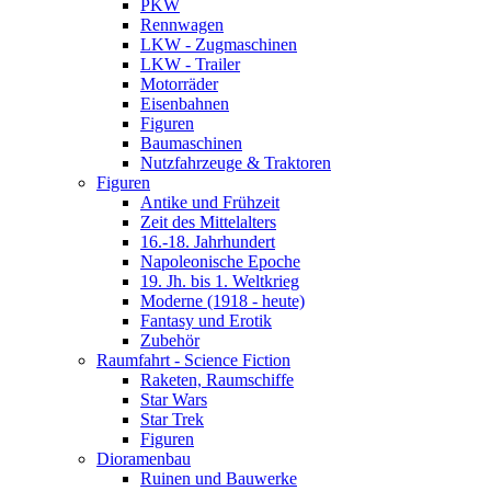
PKW
Rennwagen
LKW - Zugmaschinen
LKW - Trailer
Motorräder
Eisenbahnen
Figuren
Baumaschinen
Nutzfahrzeuge & Traktoren
Figuren
Antike und Frühzeit
Zeit des Mittelalters
16.-18. Jahrhundert
Napoleonische Epoche
19. Jh. bis 1. Weltkrieg
Moderne (1918 - heute)
Fantasy und Erotik
Zubehör
Raumfahrt - Science Fiction
Raketen, Raumschiffe
Star Wars
Star Trek
Figuren
Dioramenbau
Ruinen und Bauwerke