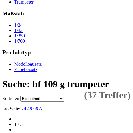
Trumpeter
Maßstab
1/24
1/32
1/350
1/700
Produkttyp
Modellbausatz
Zubehörsatz
Suche: bf 109 g trumpeter
(37 Treffer)
Sortieren
pro Seite:
24
48
96
A
1 / 3