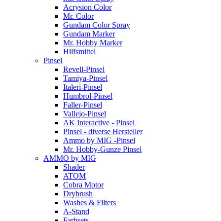
Acrysion Color
Mr. Color
Gundam Color Spray
Gundam Marker
Mr. Hobby Marker
Hilfsmittel
Pinsel
Revell-Pinsel
Tamiya-Pinsel
Italeri-Pinsel
Humbrol-Pinsel
Faller-Pinsel
Vallejo-Pinsel
AK Interactive - Pinsel
Pinsel - diverse Hersteller
Ammo by MIG -Pinsel
Mr. Hobby-Gunze Pinsel
AMMO by MIG
Shader
ATOM
Cobra Motor
Drybrush
Washes & Filters
A-Stand
Farbsets