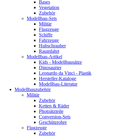
Bases
Vegetation
Zubehör
Modellbau-Sets
Militär
Flugzeuge
Schiffe
Fahrzeuge
Hubschrauber
Raumfahrt
Modellbau-Artikel
Kids - Modellbausätze
Dinosaurier
Leonardo da Vinci - Plastik
Hersteller-Kataloge
Modellbau-Literatur
Modellbauzubehör
Militär
Zubehör
Ketten & Räder
Photoätzteile
Conversion-Sets
Geschützrohre
Flugzeuge
Zubehör