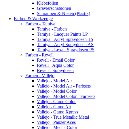
Klebefolien
Gravierschablonen
Schrauben & Nieten (Plastik)
Farben & Werkzeuge
Farben - Tamiya
Tamiya - Farben
Tamiya - Lacquer Paints LP
Tamiya - Acryl Spraydosen TS
Tamiya - Acryl Spraydosen AS
Tamiya - Lexan Spraydosen PS
Farben - Revell
Revell - Email Color
Revell - Aqua Color
Revell - Spraydosen
Farben - Vallejo
Vallejo - Model Air
Vallejo - Model Air - Farbsets
Vallejo - Model Color
Vallejo - Model Color - Farbsets
Vallejo - Game Color
Vallejo - Game Air
Vallejo - Game Xpress
Vallejo - True Metallic Metal
Vallejo - Panzer Aces
Vallejo - Mecha Color