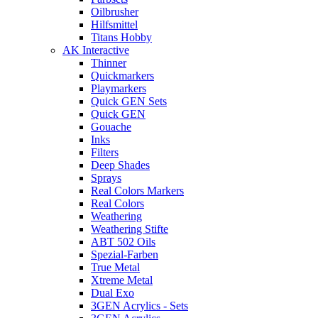
Oilbrusher
Hilfsmittel
Titans Hobby
AK Interactive
Thinner
Quickmarkers
Playmarkers
Quick GEN Sets
Quick GEN
Gouache
Inks
Filters
Deep Shades
Sprays
Real Colors Markers
Real Colors
Weathering
Weathering Stifte
ABT 502 Oils
Spezial-Farben
True Metal
Xtreme Metal
Dual Exo
3GEN Acrylics - Sets