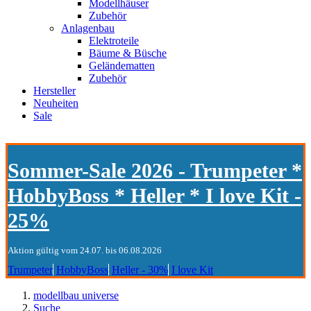
Modellhäuser
Zubehör
Anlagenbau
Elektroteile
Bäume & Büsche
Geländematten
Zubehör
Hersteller
Neuheiten
Sale
Sommer-Sale 2026 - Trumpeter *
HobbyBoss * Heller * I love Kit -
25%
Aktion gültig vom 24.07. bis 06.08.2026
Trumpeter
HobbyBoss
Heller - 30%
I love Kit
modellbau universe
Suche