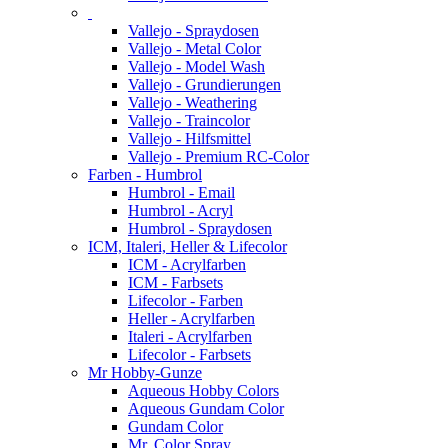
Vallejo - Spraydosen
Vallejo - Metal Color
Vallejo - Model Wash
Vallejo - Grundierungen
Vallejo - Weathering
Vallejo - Traincolor
Vallejo - Hilfsmittel
Vallejo - Premium RC-Color
Farben - Humbrol
Humbrol - Email
Humbrol - Acryl
Humbrol - Spraydosen
ICM, Italeri, Heller & Lifecolor
ICM - Acrylfarben
ICM - Farbsets
Lifecolor - Farben
Heller - Acrylfarben
Italeri - Acrylfarben
Lifecolor - Farbsets
Mr Hobby-Gunze
Aqueous Hobby Colors
Aqueous Gundam Color
Gundam Color
Mr. Color Spray