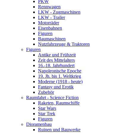
PKW
Rennwagen
LKW - Zugmaschinen
LKW - Trailer
Motorräder
Eisenbahnen
Figuren
Baumaschinen
Nutzfahrzeuge & Traktoren
Figuren
Antike und Frühzeit
Zeit des Mittelalters
16.-18. Jahrhundert
Napoleonische Epoche
19. Jh. bis 1. Weltkrieg
Moderne (1918 - heute)
Fantasy und Erotik
Zubehör
Raumfahrt - Science Fiction
Raketen, Raumschiffe
Star Wars
Star Trek
Figuren
Dioramenbau
Ruinen und Bauwerke