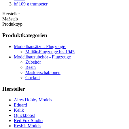
bf 109 g trumpeter
Hersteller
Maßstab
Produkttyp
Produktkategorien
Modellbausätze - Flugzeuge
Militär-Flugzeuge bis 1945
Modellbauzubehör - Flugzeuge
Zubehör
Resin
Maskierschablonen
Cockpit
Hersteller
Aires Hobby Models
Eduard
Kelik
Quickboost
Red Fox Studio
ResKit Models