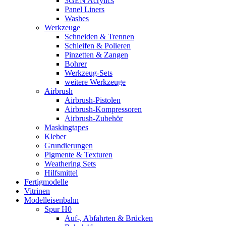
3GEN Acrylics
Panel Liners
Washes
Werkzeuge
Schneiden & Trennen
Schleifen & Polieren
Pinzetten & Zangen
Bohrer
Werkzeug-Sets
weitere Werkzeuge
Airbrush
Airbrush-Pistolen
Airbrush-Kompressoren
Airbrush-Zubehör
Maskingtapes
Kleber
Grundierungen
Pigmente & Texturen
Weathering Sets
Hilfsmittel
Fertigmodelle
Vitrinen
Modelleisenbahn
Spur H0
Auf-, Abfahrten & Brücken