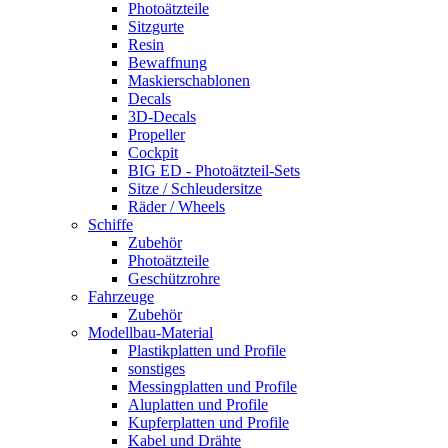
Photoätzteile
Sitzgurte
Resin
Bewaffnung
Maskierschablonen
Decals
3D-Decals
Propeller
Cockpit
BIG ED - Photoätzteil-Sets
Sitze / Schleudersitze
Räder / Wheels
Schiffe
Zubehör
Photoätzteile
Geschützrohre
Fahrzeuge
Zubehör
Modellbau-Material
Plastikplatten und Profile
sonstiges
Messingplatten und Profile
Aluplatten und Profile
Kupferplatten und Profile
Kabel und Drähte