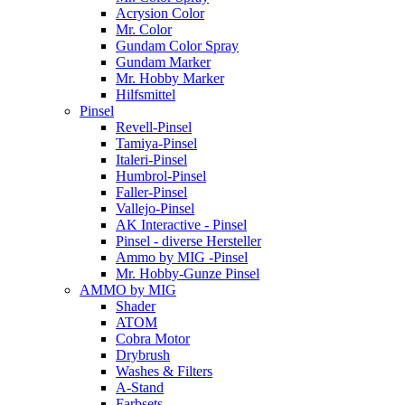
Acrysion Color
Mr. Color
Gundam Color Spray
Gundam Marker
Mr. Hobby Marker
Hilfsmittel
Pinsel
Revell-Pinsel
Tamiya-Pinsel
Italeri-Pinsel
Humbrol-Pinsel
Faller-Pinsel
Vallejo-Pinsel
AK Interactive - Pinsel
Pinsel - diverse Hersteller
Ammo by MIG -Pinsel
Mr. Hobby-Gunze Pinsel
AMMO by MIG
Shader
ATOM
Cobra Motor
Drybrush
Washes & Filters
A-Stand
Farbsets