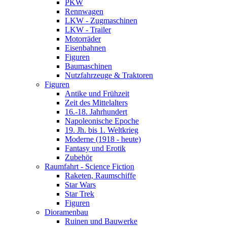
PKW
Rennwagen
LKW - Zugmaschinen
LKW - Trailer
Motorräder
Eisenbahnen
Figuren
Baumaschinen
Nutzfahrzeuge & Traktoren
Figuren
Antike und Frühzeit
Zeit des Mittelalters
16.-18. Jahrhundert
Napoleonische Epoche
19. Jh. bis 1. Weltkrieg
Moderne (1918 - heute)
Fantasy und Erotik
Zubehör
Raumfahrt - Science Fiction
Raketen, Raumschiffe
Star Wars
Star Trek
Figuren
Dioramenbau
Ruinen und Bauwerke