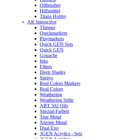
Oilbrusher
Hilfsmittel
Titans Hobby
AK Interactive
Thinner
Quickmarkers
Playmarkers
Quick GEN Sets
Quick GEN
Gouache
Inks
Filters
Deep Shades
Sprays
Real Colors Markers
Real Colors
Weathering
Weathering Stifte
ABT 502 Oils
Spezial-Farben
True Metal
Xtreme Metal
Dual Exo
3GEN Acrylics - Sets