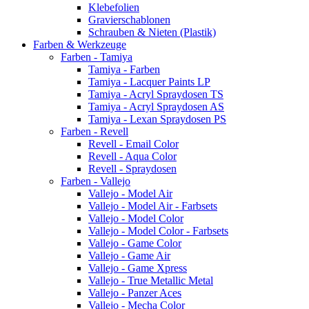
Klebefolien
Gravierschablonen
Schrauben & Nieten (Plastik)
Farben & Werkzeuge
Farben - Tamiya
Tamiya - Farben
Tamiya - Lacquer Paints LP
Tamiya - Acryl Spraydosen TS
Tamiya - Acryl Spraydosen AS
Tamiya - Lexan Spraydosen PS
Farben - Revell
Revell - Email Color
Revell - Aqua Color
Revell - Spraydosen
Farben - Vallejo
Vallejo - Model Air
Vallejo - Model Air - Farbsets
Vallejo - Model Color
Vallejo - Model Color - Farbsets
Vallejo - Game Color
Vallejo - Game Air
Vallejo - Game Xpress
Vallejo - True Metallic Metal
Vallejo - Panzer Aces
Vallejo - Mecha Color