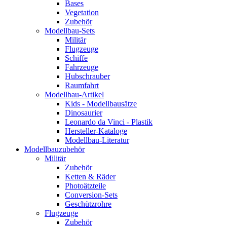
Bases
Vegetation
Zubehör
Modellbau-Sets
Militär
Flugzeuge
Schiffe
Fahrzeuge
Hubschrauber
Raumfahrt
Modellbau-Artikel
Kids - Modellbausätze
Dinosaurier
Leonardo da Vinci - Plastik
Hersteller-Kataloge
Modellbau-Literatur
Modellbauzubehör
Militär
Zubehör
Ketten & Räder
Photoätzteile
Conversion-Sets
Geschützrohre
Flugzeuge
Zubehör