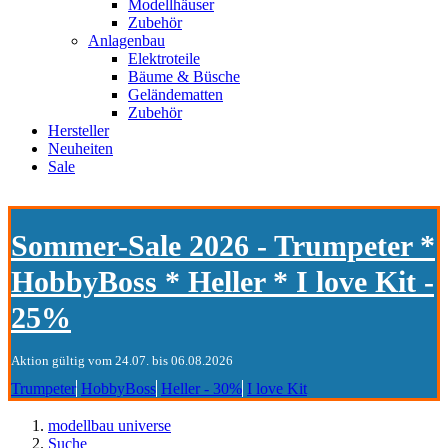
Modellhäuser
Zubehör
Anlagenbau
Elektroteile
Bäume & Büsche
Geländematten
Zubehör
Hersteller
Neuheiten
Sale
Sommer-Sale 2026 - Trumpeter *
HobbyBoss * Heller * I love Kit -
25%
Aktion gültig vom 24.07. bis 06.08.2026
Trumpeter
HobbyBoss
Heller - 30%
I love Kit
modellbau universe
Suche