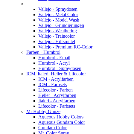
Vallejo - Spraydosen
Vallejo - Metal Color
Vallejo - Model Wash
Vallejo - Grundierungen
Vallejo - Weathering
Vallejo - Traincolor
Vallejo - Hilfsmittel
Vallejo - Premium RC-Color
Farben - Humbrol
Humbrol - Email
Humbrol - Acryl
Humbrol - Spraydosen
ICM, Italeri, Heller & Lifecolor
ICM - Acrylfarben
ICM - Farbsets
Lifecolor - Farben
Heller - Acrylfarben
Italeri - Acrylfarben
Lifecolor - Farbsets
Mr Hobby-Gunze
Aqueous Hobby Colors
Aqueous Gundam Color
Gundam Color
Mr. Color Spray