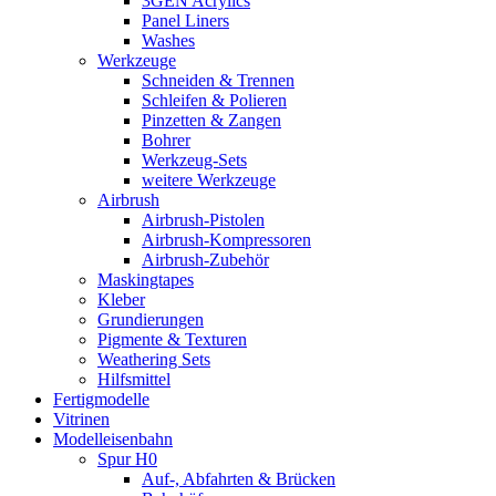
3GEN Acrylics
Panel Liners
Washes
Werkzeuge
Schneiden & Trennen
Schleifen & Polieren
Pinzetten & Zangen
Bohrer
Werkzeug-Sets
weitere Werkzeuge
Airbrush
Airbrush-Pistolen
Airbrush-Kompressoren
Airbrush-Zubehör
Maskingtapes
Kleber
Grundierungen
Pigmente & Texturen
Weathering Sets
Hilfsmittel
Fertigmodelle
Vitrinen
Modelleisenbahn
Spur H0
Auf-, Abfahrten & Brücken