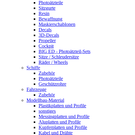
Photoätzteile
Sitzgurte
Resin
Bewaffnung
Maskierschablonen
Decals
3D-Decals
Propeller
Cockpit
BIG ED - Photoätzteil-Sets
Sitze / Schleudersitze
Räder / Wheels
Schiffe
Zubehör
Photoätzteile
Geschützrohre
Fahrzeuge
Zubehör
Modellbau-Material
Plastikplatten und Profile
sonstiges
Messingplatten und Profile
Aluplatten und Profile
Kupferplatten und Profile
Kabel und Drähte