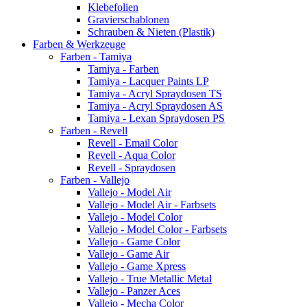
Klebefolien
Gravierschablonen
Schrauben & Nieten (Plastik)
Farben & Werkzeuge
Farben - Tamiya
Tamiya - Farben
Tamiya - Lacquer Paints LP
Tamiya - Acryl Spraydosen TS
Tamiya - Acryl Spraydosen AS
Tamiya - Lexan Spraydosen PS
Farben - Revell
Revell - Email Color
Revell - Aqua Color
Revell - Spraydosen
Farben - Vallejo
Vallejo - Model Air
Vallejo - Model Air - Farbsets
Vallejo - Model Color
Vallejo - Model Color - Farbsets
Vallejo - Game Color
Vallejo - Game Air
Vallejo - Game Xpress
Vallejo - True Metallic Metal
Vallejo - Panzer Aces
Vallejo - Mecha Color