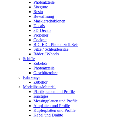
Photoätzteile
Sitzgurte
Resin
Bewaffnung
Maskierschablonen
Decals
3D-Decals
Propeller
Cockpit
BIG ED - Photoätzteil-Sets
Sitze / Schleudersitze
Räder / Wheels
Schiffe
Zubehör
Photoätzteile
Geschützrohre
Fahrzeuge
Zubehör
Modellbau-Material
Plastikplatten und Profile
sonstiges
Messingplatten und Profile
Aluplatten und Profile
Kupferplatten und Profile
Kabel und Drähte