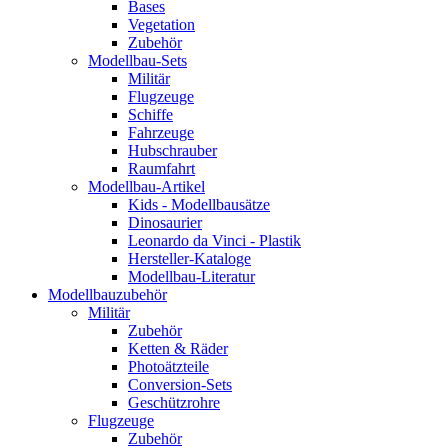
Bases
Vegetation
Zubehör
Modellbau-Sets
Militär
Flugzeuge
Schiffe
Fahrzeuge
Hubschrauber
Raumfahrt
Modellbau-Artikel
Kids - Modellbausätze
Dinosaurier
Leonardo da Vinci - Plastik
Hersteller-Kataloge
Modellbau-Literatur
Modellbauzubehör
Militär
Zubehör
Ketten & Räder
Photoätzteile
Conversion-Sets
Geschützrohre
Flugzeuge
Zubehör