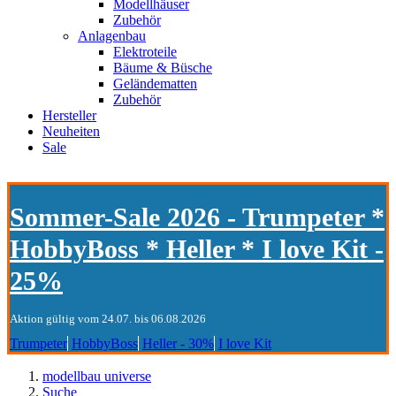
Modellhäuser
Zubehör
Anlagenbau
Elektroteile
Bäume & Büsche
Geländematten
Zubehör
Hersteller
Neuheiten
Sale
Sommer-Sale 2026 - Trumpeter *
HobbyBoss * Heller * I love Kit -
25%
Aktion gültig vom 24.07. bis 06.08.2026
Trumpeter
HobbyBoss
Heller - 30%
I love Kit
modellbau universe
Suche