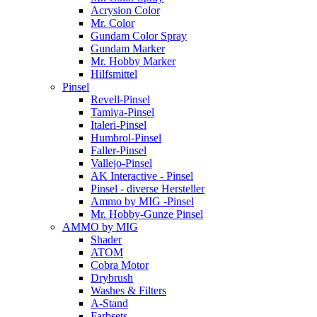
Acrysion Color
Mr. Color
Gundam Color Spray
Gundam Marker
Mr. Hobby Marker
Hilfsmittel
Pinsel
Revell-Pinsel
Tamiya-Pinsel
Italeri-Pinsel
Humbrol-Pinsel
Faller-Pinsel
Vallejo-Pinsel
AK Interactive - Pinsel
Pinsel - diverse Hersteller
Ammo by MIG -Pinsel
Mr. Hobby-Gunze Pinsel
AMMO by MIG
Shader
ATOM
Cobra Motor
Drybrush
Washes & Filters
A-Stand
Farbsets