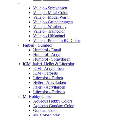
Vallejo - Spraydosen
Vallejo - Metal Color
Vallejo - Model Wash
Vallejo - Grundierungen
Vallejo - Weathering
Vallejo - Traincolor
Vallejo - Hilfsmittel
Vallejo - Premium RC-Color
Farben - Humbrol
Humbrol - Email
Humbrol - Acryl
Humbrol - Spraydosen
ICM, Italeri, Heller & Lifecolor
ICM - Acrylfarben
ICM - Farbsets
Lifecolor - Farben
Heller - Acrylfarben
Italeri - Acrylfarben
Lifecolor - Farbsets
Mr Hobby-Gunze
Aqueous Hobby Colors
Aqueous Gundam Color
Gundam Color
Mr. Color Spray