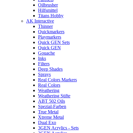
Oilbrusher
Hilfsmittel
Titans Hobby
AK Interactive
Thinner
Quickmarkers
Playmarkers
Quick GEN Sets
Quick GEN
Gouache
Inks
Filters
Deep Shades
Sprays
Real Colors Markers
Real Colors
Weathering
Weathering Stifte
ABT 502 Oils
Spezial-Farben
True Metal
Xtreme Metal
Dual Exo
3GEN Acrylics - Sets