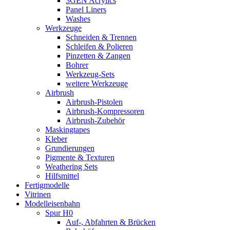
3GEN Acrylics
Panel Liners
Washes
Werkzeuge
Schneiden & Trennen
Schleifen & Polieren
Pinzetten & Zangen
Bohrer
Werkzeug-Sets
weitere Werkzeuge
Airbrush
Airbrush-Pistolen
Airbrush-Kompressoren
Airbrush-Zubehör
Maskingtapes
Kleber
Grundierungen
Pigmente & Texturen
Weathering Sets
Hilfsmittel
Fertigmodelle
Vitrinen
Modelleisenbahn
Spur H0
Auf-, Abfahrten & Brücken