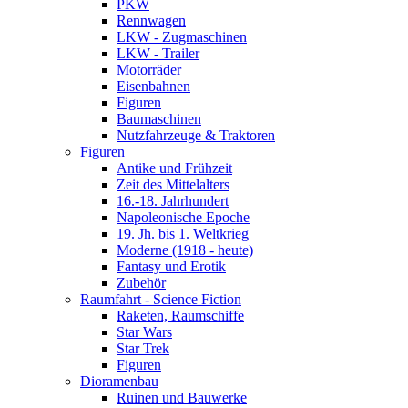
PKW
Rennwagen
LKW - Zugmaschinen
LKW - Trailer
Motorräder
Eisenbahnen
Figuren
Baumaschinen
Nutzfahrzeuge & Traktoren
Figuren
Antike und Frühzeit
Zeit des Mittelalters
16.-18. Jahrhundert
Napoleonische Epoche
19. Jh. bis 1. Weltkrieg
Moderne (1918 - heute)
Fantasy und Erotik
Zubehör
Raumfahrt - Science Fiction
Raketen, Raumschiffe
Star Wars
Star Trek
Figuren
Dioramenbau
Ruinen und Bauwerke