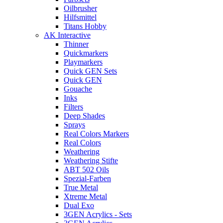
Oilbrusher
Hilfsmittel
Titans Hobby
AK Interactive
Thinner
Quickmarkers
Playmarkers
Quick GEN Sets
Quick GEN
Gouache
Inks
Filters
Deep Shades
Sprays
Real Colors Markers
Real Colors
Weathering
Weathering Stifte
ABT 502 Oils
Spezial-Farben
True Metal
Xtreme Metal
Dual Exo
3GEN Acrylics - Sets