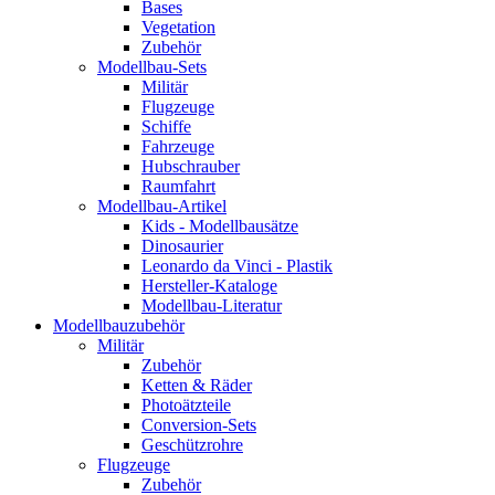
Bases
Vegetation
Zubehör
Modellbau-Sets
Militär
Flugzeuge
Schiffe
Fahrzeuge
Hubschrauber
Raumfahrt
Modellbau-Artikel
Kids - Modellbausätze
Dinosaurier
Leonardo da Vinci - Plastik
Hersteller-Kataloge
Modellbau-Literatur
Modellbauzubehör
Militär
Zubehör
Ketten & Räder
Photoätzteile
Conversion-Sets
Geschützrohre
Flugzeuge
Zubehör