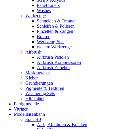
3GEN Acrylics
Panel Liners
Washes
Werkzeuge
Schneiden & Trennen
Schleifen & Polieren
Pinzetten & Zangen
Bohrer
Werkzeug-Sets
weitere Werkzeuge
Airbrush
Airbrush-Pistolen
Airbrush-Kompressoren
Airbrush-Zubehör
Maskingtapes
Kleber
Grundierungen
Pigmente & Texturen
Weathering Sets
Hilfsmittel
Fertigmodelle
Vitrinen
Modelleisenbahn
Spur H0
Auf-, Abfahrten & Brücken