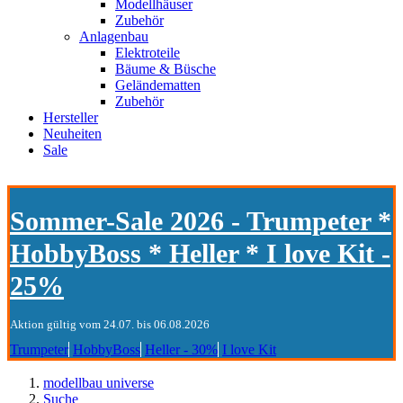
Modellhäuser
Zubehör
Anlagenbau
Elektroteile
Bäume & Büsche
Geländematten
Zubehör
Hersteller
Neuheiten
Sale
Sommer-Sale 2026 - Trumpeter *
HobbyBoss * Heller * I love Kit -
25%
Aktion gültig vom 24.07. bis 06.08.2026
Trumpeter
HobbyBoss
Heller - 30%
I love Kit
modellbau universe
Suche