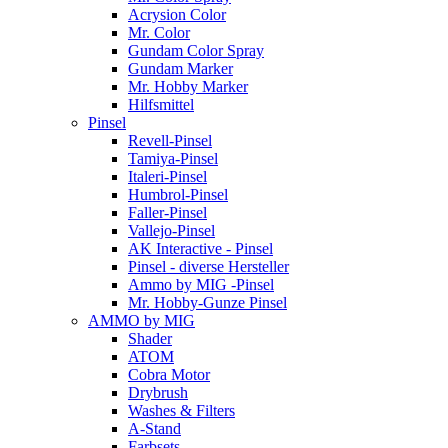
Acrysion Color
Mr. Color
Gundam Color Spray
Gundam Marker
Mr. Hobby Marker
Hilfsmittel
Pinsel
Revell-Pinsel
Tamiya-Pinsel
Italeri-Pinsel
Humbrol-Pinsel
Faller-Pinsel
Vallejo-Pinsel
AK Interactive - Pinsel
Pinsel - diverse Hersteller
Ammo by MIG -Pinsel
Mr. Hobby-Gunze Pinsel
AMMO by MIG
Shader
ATOM
Cobra Motor
Drybrush
Washes & Filters
A-Stand
Farbsets