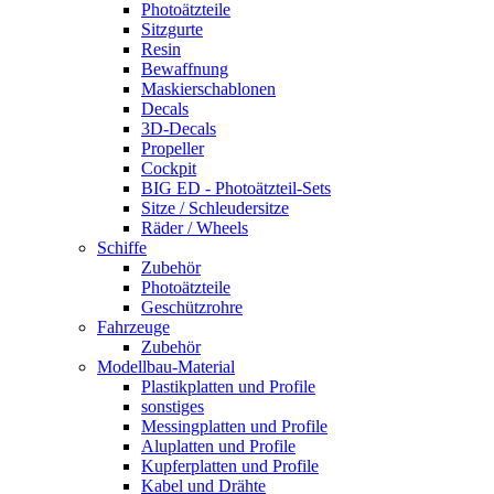
Photoätzteile
Sitzgurte
Resin
Bewaffnung
Maskierschablonen
Decals
3D-Decals
Propeller
Cockpit
BIG ED - Photoätzteil-Sets
Sitze / Schleudersitze
Räder / Wheels
Schiffe
Zubehör
Photoätzteile
Geschützrohre
Fahrzeuge
Zubehör
Modellbau-Material
Plastikplatten und Profile
sonstiges
Messingplatten und Profile
Aluplatten und Profile
Kupferplatten und Profile
Kabel und Drähte