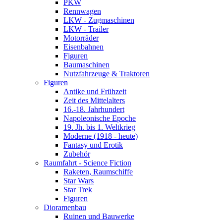
PKW
Rennwagen
LKW - Zugmaschinen
LKW - Trailer
Motorräder
Eisenbahnen
Figuren
Baumaschinen
Nutzfahrzeuge & Traktoren
Figuren
Antike und Frühzeit
Zeit des Mittelalters
16.-18. Jahrhundert
Napoleonische Epoche
19. Jh. bis 1. Weltkrieg
Moderne (1918 - heute)
Fantasy und Erotik
Zubehör
Raumfahrt - Science Fiction
Raketen, Raumschiffe
Star Wars
Star Trek
Figuren
Dioramenbau
Ruinen und Bauwerke