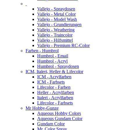
Vallejo - Spraydosen
Vallejo - Metal Color
Vallejo - Model Wash
Vallejo - Grundierungen
Vallejo - Weathering
Vallejo - Traincolor
Vallejo - Hilfsmittel
Vallejo - Premium RC-Color
Farben - Humbrol
Humbrol - Email
Humbrol - Acryl
Humbrol - Spraydosen
ICM, Italeri, Heller & Lifecolor
ICM - Acrylfarben
ICM - Farbsets
Lifecolor - Farben
Heller - Acrylfarben
Italeri - Acrylfarben
Lifecolor - Farbsets
Mr Hobby-Gunze
Aqueous Hobby Colors
Aqueous Gundam Color
Gundam Color
Mr. Color Spray