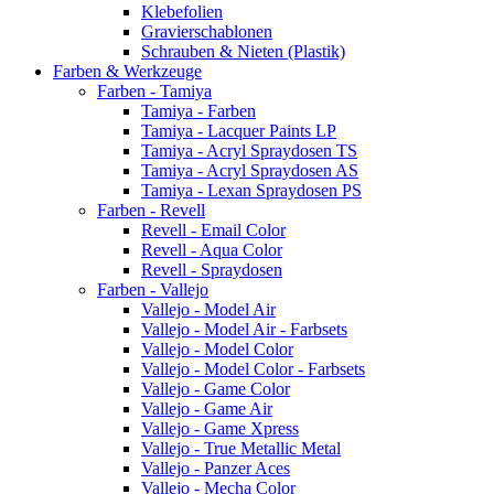
Klebefolien
Gravierschablonen
Schrauben & Nieten (Plastik)
Farben & Werkzeuge
Farben - Tamiya
Tamiya - Farben
Tamiya - Lacquer Paints LP
Tamiya - Acryl Spraydosen TS
Tamiya - Acryl Spraydosen AS
Tamiya - Lexan Spraydosen PS
Farben - Revell
Revell - Email Color
Revell - Aqua Color
Revell - Spraydosen
Farben - Vallejo
Vallejo - Model Air
Vallejo - Model Air - Farbsets
Vallejo - Model Color
Vallejo - Model Color - Farbsets
Vallejo - Game Color
Vallejo - Game Air
Vallejo - Game Xpress
Vallejo - True Metallic Metal
Vallejo - Panzer Aces
Vallejo - Mecha Color