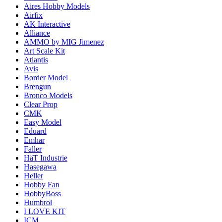
Aires Hobby Models
Airfix
AK Interactive
Alliance
AMMO by MIG Jimenez
Art Scale Kit
Atlantis
Avis
Border Model
Brengun
Bronco Models
Clear Prop
CMK
Easy Model
Eduard
Emhar
Faller
HäT Industrie
Hasegawa
Heller
Hobby Fan
HobbyBoss
Humbrol
I LOVE KIT
ICM