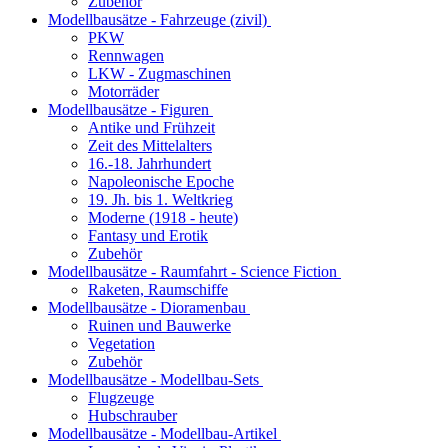
Zubehör
Modellbausätze - Fahrzeuge (zivil)
PKW
Rennwagen
LKW - Zugmaschinen
Motorräder
Modellbausätze - Figuren
Antike und Frühzeit
Zeit des Mittelalters
16.-18. Jahrhundert
Napoleonische Epoche
19. Jh. bis 1. Weltkrieg
Moderne (1918 - heute)
Fantasy und Erotik
Zubehör
Modellbausätze - Raumfahrt - Science Fiction
Raketen, Raumschiffe
Modellbausätze - Dioramenbau
Ruinen und Bauwerke
Vegetation
Zubehör
Modellbausätze - Modellbau-Sets
Flugzeuge
Hubschrauber
Modellbausätze - Modellbau-Artikel