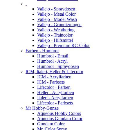
Vallejo - Spraydosen
Vallejo - Metal Color
Vallejo - Model Wash
Vallejo - Grundierungen
Vallejo - Weathering
Vallejo - Traincolor
Vallejo - Hilfsmittel
Vallejo - Premium RC-Color
Farben - Humbrol
Humbrol - Email
Humbrol - Acryl
Humbrol - Spraydosen
ICM, Italeri, Heller & Lifecolor
ICM - Acrylfarben
ICM - Farbsets
Lifecolor - Farben
Heller - Acrylfarben
Italeri - Acrylfarben
Lifecolor - Farbsets
Mr Hobby-Gunze
Aqueous Hobby Colors
Aqueous Gundam Color
Gundam Color
Mr. Color Spray