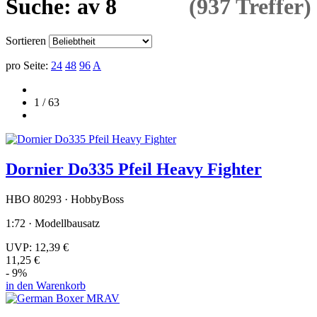
Suche: av 8
(937 Treffer)
Sortieren
pro Seite:
24
48
96
A
1 / 63
Dornier Do335 Pfeil Heavy Fighter
HBO 80293 · HobbyBoss
1:72 · Modellbausatz
UVP:
12,39 €
11,25 €
- 9%
in den Warenkorb