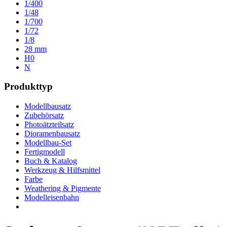
1/400
1/48
1/700
1/72
1/8
28 mm
H0
N
Produkttyp
Modellbausatz
Zubehörsatz
Photoätzteilsatz
Dioramenbausatz
Modellbau-Set
Fertigmodell
Buch & Katalog
Werkzeug & Hilfsmittel
Farbe
Weathering & Pigmente
Modelleisenbahn