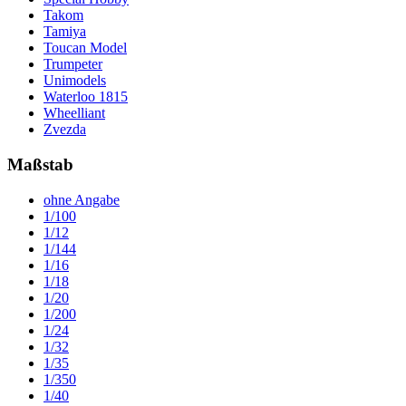
Takom
Tamiya
Toucan Model
Trumpeter
Unimodels
Waterloo 1815
Wheelliant
Zvezda
Maßstab
ohne Angabe
1/100
1/12
1/144
1/16
1/18
1/20
1/200
1/24
1/32
1/35
1/350
1/40