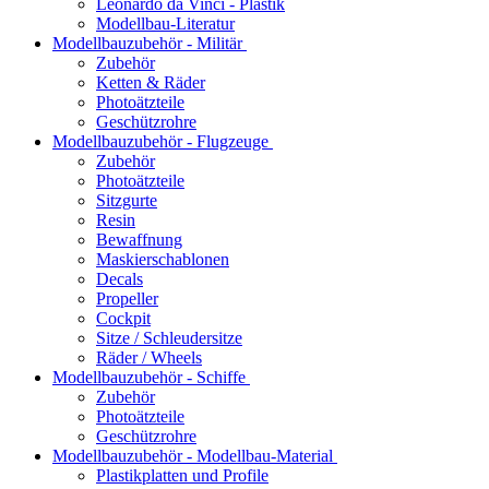
Leonardo da Vinci - Plastik
Modellbau-Literatur
Modellbauzubehör - Militär
Zubehör
Ketten & Räder
Photoätzteile
Geschützrohre
Modellbauzubehör - Flugzeuge
Zubehör
Photoätzteile
Sitzgurte
Resin
Bewaffnung
Maskierschablonen
Decals
Propeller
Cockpit
Sitze / Schleudersitze
Räder / Wheels
Modellbauzubehör - Schiffe
Zubehör
Photoätzteile
Geschützrohre
Modellbauzubehör - Modellbau-Material
Plastikplatten und Profile