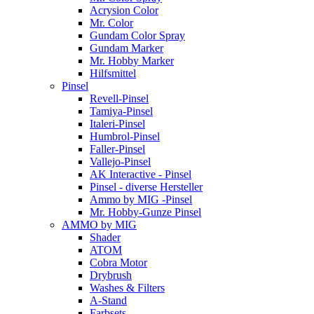
Acrysion Color
Mr. Color
Gundam Color Spray
Gundam Marker
Mr. Hobby Marker
Hilfsmittel
Pinsel
Revell-Pinsel
Tamiya-Pinsel
Italeri-Pinsel
Humbrol-Pinsel
Faller-Pinsel
Vallejo-Pinsel
AK Interactive - Pinsel
Pinsel - diverse Hersteller
Ammo by MIG -Pinsel
Mr. Hobby-Gunze Pinsel
AMMO by MIG
Shader
ATOM
Cobra Motor
Drybrush
Washes & Filters
A-Stand
Farbsets