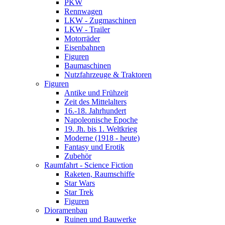
PKW
Rennwagen
LKW - Zugmaschinen
LKW - Trailer
Motorräder
Eisenbahnen
Figuren
Baumaschinen
Nutzfahrzeuge & Traktoren
Figuren
Antike und Frühzeit
Zeit des Mittelalters
16.-18. Jahrhundert
Napoleonische Epoche
19. Jh. bis 1. Weltkrieg
Moderne (1918 - heute)
Fantasy und Erotik
Zubehör
Raumfahrt - Science Fiction
Raketen, Raumschiffe
Star Wars
Star Trek
Figuren
Dioramenbau
Ruinen und Bauwerke