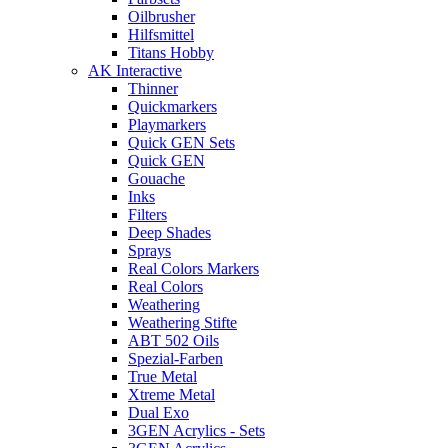
Oilbrusher
Hilfsmittel
Titans Hobby
AK Interactive
Thinner
Quickmarkers
Playmarkers
Quick GEN Sets
Quick GEN
Gouache
Inks
Filters
Deep Shades
Sprays
Real Colors Markers
Real Colors
Weathering
Weathering Stifte
ABT 502 Oils
Spezial-Farben
True Metal
Xtreme Metal
Dual Exo
3GEN Acrylics - Sets