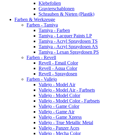
Klebefolien
Gravierschablonen
Schrauben & Nieten (Plastik)
Farben & Werkzeuge
Farben - Tamiya
Tamiya - Farben
Tamiya - Lacquer Paints LP
Tamiya - Acryl Spraydosen TS
Tamiya - Acryl Spraydosen AS
Tamiya - Lexan Spraydosen PS
Farben - Revell
Revell - Email Color
Revell - Aqua Color
Revell - Spraydosen
Farben - Vallejo
Vallejo - Model Air
Vallejo - Model Air - Farbsets
Vallejo - Model Color
Vallejo - Model Color - Farbsets
Vallejo - Game Color
Vallejo - Game Air
Vallejo - Game Xpress
Vallejo - True Metallic Metal
Vallejo - Panzer Aces
Vallejo - Mecha Color