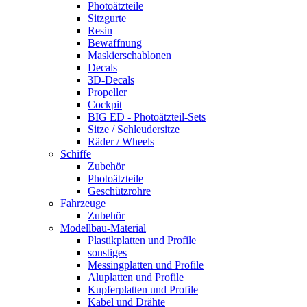
Photoätzteile
Sitzgurte
Resin
Bewaffnung
Maskierschablonen
Decals
3D-Decals
Propeller
Cockpit
BIG ED - Photoätzteil-Sets
Sitze / Schleudersitze
Räder / Wheels
Schiffe
Zubehör
Photoätzteile
Geschützrohre
Fahrzeuge
Zubehör
Modellbau-Material
Plastikplatten und Profile
sonstiges
Messingplatten und Profile
Aluplatten und Profile
Kupferplatten und Profile
Kabel und Drähte