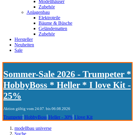
Modellhäuser
Zubehör
Anlagenbau
Elektroteile
Bäume & Büsche
Geländematten
Zubehör
Hersteller
Neuheiten
Sale
Sommer-Sale 2026 - Trumpeter *
HobbyBoss * Heller * I love Kit -
25%
Aktion gültig vom 24.07. bis 06.08.2026
Trumpeter
HobbyBoss
Heller - 30%
I love Kit
modellbau universe
Suche