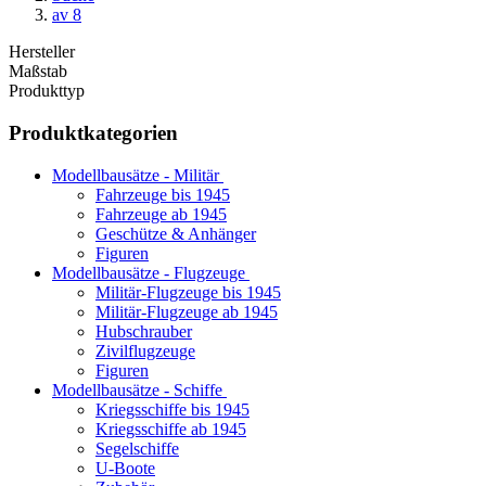
av 8
Hersteller
Maßstab
Produkttyp
Produktkategorien
Modellbausätze - Militär
Fahrzeuge bis 1945
Fahrzeuge ab 1945
Geschütze & Anhänger
Figuren
Modellbausätze - Flugzeuge
Militär-Flugzeuge bis 1945
Militär-Flugzeuge ab 1945
Hubschrauber
Zivilflugzeuge
Figuren
Modellbausätze - Schiffe
Kriegsschiffe bis 1945
Kriegsschiffe ab 1945
Segelschiffe
U-Boote