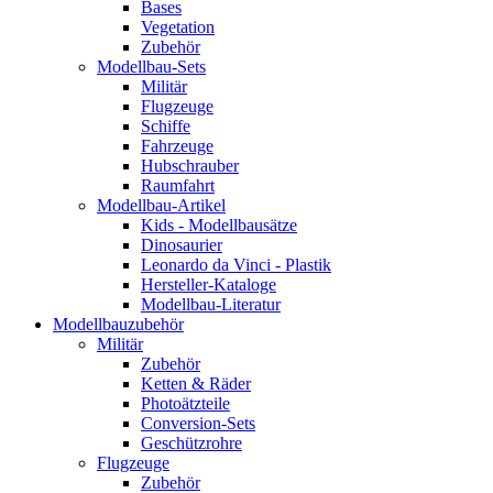
Bases
Vegetation
Zubehör
Modellbau-Sets
Militär
Flugzeuge
Schiffe
Fahrzeuge
Hubschrauber
Raumfahrt
Modellbau-Artikel
Kids - Modellbausätze
Dinosaurier
Leonardo da Vinci - Plastik
Hersteller-Kataloge
Modellbau-Literatur
Modellbauzubehör
Militär
Zubehör
Ketten & Räder
Photoätzteile
Conversion-Sets
Geschützrohre
Flugzeuge
Zubehör