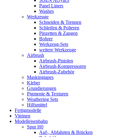
3GEN Acrylics
Panel Liners
Washes
Werkzeuge
Schneiden & Trennen
Schleifen & Polieren
Pinzetten & Zangen
Bohrer
Werkzeug-Sets
weitere Werkzeuge
Airbrush
Airbrush-Pistolen
Airbrush-Kompressoren
Airbrush-Zubehör
Maskingtapes
Kleber
Grundierungen
Pigmente & Texturen
Weathering Sets
Hilfsmittel
Fertigmodelle
Vitrinen
Modelleisenbahn
Spur H0
Auf-, Abfahrten & Brücken