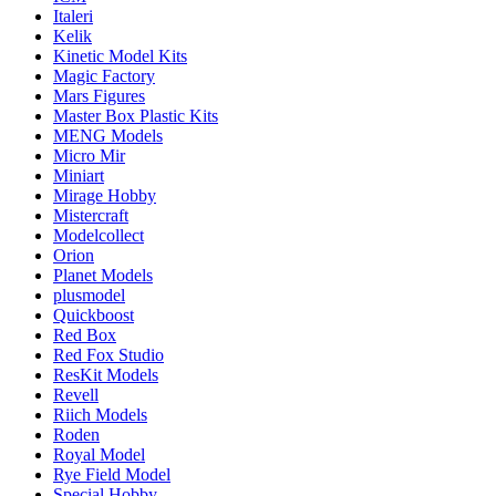
Italeri
Kelik
Kinetic Model Kits
Magic Factory
Mars Figures
Master Box Plastic Kits
MENG Models
Micro Mir
Miniart
Mirage Hobby
Mistercraft
Modelcollect
Orion
Planet Models
plusmodel
Quickboost
Red Box
Red Fox Studio
ResKit Models
Revell
Riich Models
Roden
Royal Model
Rye Field Model
Special Hobby