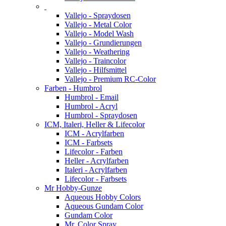
Vallejo - Spraydosen
Vallejo - Metal Color
Vallejo - Model Wash
Vallejo - Grundierungen
Vallejo - Weathering
Vallejo - Traincolor
Vallejo - Hilfsmittel
Vallejo - Premium RC-Color
Farben - Humbrol
Humbrol - Email
Humbrol - Acryl
Humbrol - Spraydosen
ICM, Italeri, Heller & Lifecolor
ICM - Acrylfarben
ICM - Farbsets
Lifecolor - Farben
Heller - Acrylfarben
Italeri - Acrylfarben
Lifecolor - Farbsets
Mr Hobby-Gunze
Aqueous Hobby Colors
Aqueous Gundam Color
Gundam Color
Mr. Color Spray