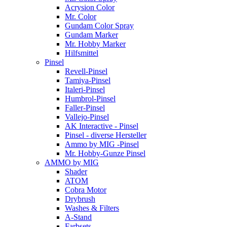
Acrysion Color
Mr. Color
Gundam Color Spray
Gundam Marker
Mr. Hobby Marker
Hilfsmittel
Pinsel
Revell-Pinsel
Tamiya-Pinsel
Italeri-Pinsel
Humbrol-Pinsel
Faller-Pinsel
Vallejo-Pinsel
AK Interactive - Pinsel
Pinsel - diverse Hersteller
Ammo by MIG -Pinsel
Mr. Hobby-Gunze Pinsel
AMMO by MIG
Shader
ATOM
Cobra Motor
Drybrush
Washes & Filters
A-Stand
Farbsets