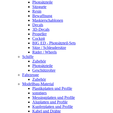
Photoätzteile
Sitzgurte
Resin
Bewaffnung
Maskierschablonen
Decals
3D-Decals
Propeller
Cockpit
BIG ED - Photoätzteil-Sets
Sitze / Schleudersitze
Räder / Wheels
Schiffe
Zubehör
Photoätzteile
Geschützrohre
Fahrzeuge
Zubehör
Modellbau-Material
Plastikplatten und Profile
sonstiges
Messingplatten und Profile
Aluplatten und Profile
Kupferplatten und Profile
Kabel und Drähte