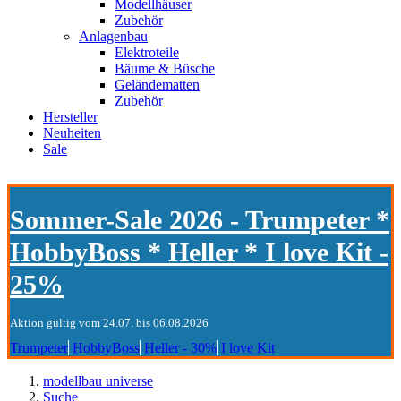
Modellhäuser
Zubehör
Anlagenbau
Elektroteile
Bäume & Büsche
Geländematten
Zubehör
Hersteller
Neuheiten
Sale
Sommer-Sale 2026 - Trumpeter *
HobbyBoss * Heller * I love Kit -
25%
Aktion gültig vom 24.07. bis 06.08.2026
Trumpeter
HobbyBoss
Heller - 30%
I love Kit
modellbau universe
Suche