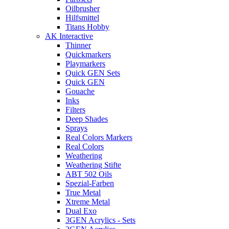
Oilbrusher
Hilfsmittel
Titans Hobby
AK Interactive
Thinner
Quickmarkers
Playmarkers
Quick GEN Sets
Quick GEN
Gouache
Inks
Filters
Deep Shades
Sprays
Real Colors Markers
Real Colors
Weathering
Weathering Stifte
ABT 502 Oils
Spezial-Farben
True Metal
Xtreme Metal
Dual Exo
3GEN Acrylics - Sets