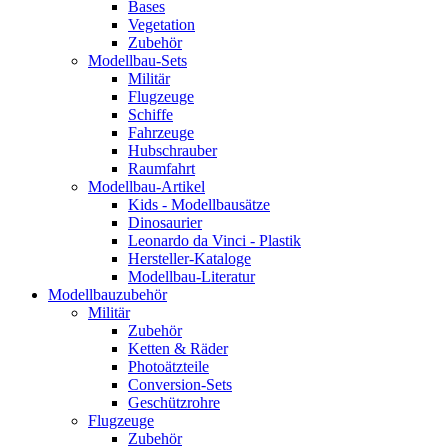
Bases
Vegetation
Zubehör
Modellbau-Sets
Militär
Flugzeuge
Schiffe
Fahrzeuge
Hubschrauber
Raumfahrt
Modellbau-Artikel
Kids - Modellbausätze
Dinosaurier
Leonardo da Vinci - Plastik
Hersteller-Kataloge
Modellbau-Literatur
Modellbauzubehör
Militär
Zubehör
Ketten & Räder
Photoätzteile
Conversion-Sets
Geschützrohre
Flugzeuge
Zubehör