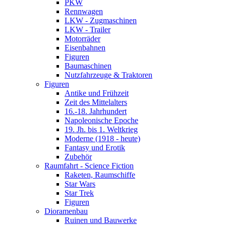
PKW
Rennwagen
LKW - Zugmaschinen
LKW - Trailer
Motorräder
Eisenbahnen
Figuren
Baumaschinen
Nutzfahrzeuge & Traktoren
Figuren
Antike und Frühzeit
Zeit des Mittelalters
16.-18. Jahrhundert
Napoleonische Epoche
19. Jh. bis 1. Weltkrieg
Moderne (1918 - heute)
Fantasy und Erotik
Zubehör
Raumfahrt - Science Fiction
Raketen, Raumschiffe
Star Wars
Star Trek
Figuren
Dioramenbau
Ruinen und Bauwerke