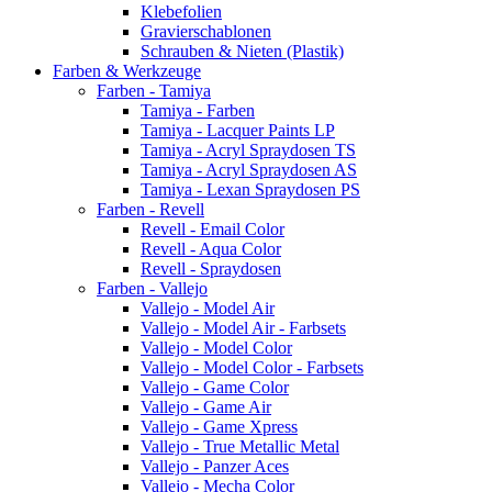
Klebefolien
Gravierschablonen
Schrauben & Nieten (Plastik)
Farben & Werkzeuge
Farben - Tamiya
Tamiya - Farben
Tamiya - Lacquer Paints LP
Tamiya - Acryl Spraydosen TS
Tamiya - Acryl Spraydosen AS
Tamiya - Lexan Spraydosen PS
Farben - Revell
Revell - Email Color
Revell - Aqua Color
Revell - Spraydosen
Farben - Vallejo
Vallejo - Model Air
Vallejo - Model Air - Farbsets
Vallejo - Model Color
Vallejo - Model Color - Farbsets
Vallejo - Game Color
Vallejo - Game Air
Vallejo - Game Xpress
Vallejo - True Metallic Metal
Vallejo - Panzer Aces
Vallejo - Mecha Color