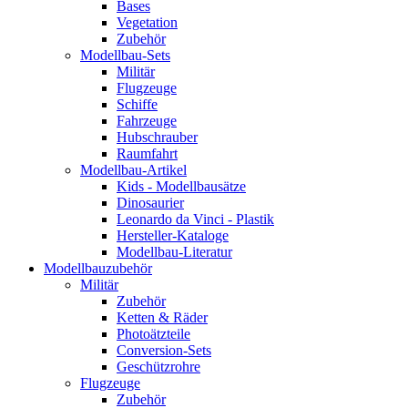
Bases
Vegetation
Zubehör
Modellbau-Sets
Militär
Flugzeuge
Schiffe
Fahrzeuge
Hubschrauber
Raumfahrt
Modellbau-Artikel
Kids - Modellbausätze
Dinosaurier
Leonardo da Vinci - Plastik
Hersteller-Kataloge
Modellbau-Literatur
Modellbauzubehör
Militär
Zubehör
Ketten & Räder
Photoätzteile
Conversion-Sets
Geschützrohre
Flugzeuge
Zubehör