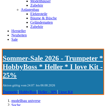
Modellhäuser
Zubehör
Anlagenbau
Elektroteile
Bäume & Büsche
Geländematten
Zubehör
Hersteller
Neuheiten
Sale
Sommer-Sale 2026 - Trumpeter *
HobbyBoss * Heller * I love Kit -
25%
Aktion gültig vom 24.07. bis 06.08.2026
Trumpeter
HobbyBoss
Heller - 30%
I love Kit
modellbau universe
Suche