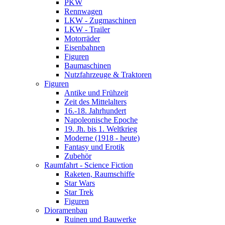
PKW
Rennwagen
LKW - Zugmaschinen
LKW - Trailer
Motorräder
Eisenbahnen
Figuren
Baumaschinen
Nutzfahrzeuge & Traktoren
Figuren
Antike und Frühzeit
Zeit des Mittelalters
16.-18. Jahrhundert
Napoleonische Epoche
19. Jh. bis 1. Weltkrieg
Moderne (1918 - heute)
Fantasy und Erotik
Zubehör
Raumfahrt - Science Fiction
Raketen, Raumschiffe
Star Wars
Star Trek
Figuren
Dioramenbau
Ruinen und Bauwerke