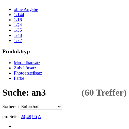
ohne Angabe
1/144
1/16
1/24
1/35
1/48
1/72
Produkttyp
Modellbausatz
Zubehörsatz
Photoätzteilsatz
Farbe
Suche: an3
(60 Treffer)
Sortieren
pro Seite:
24
48
96
A