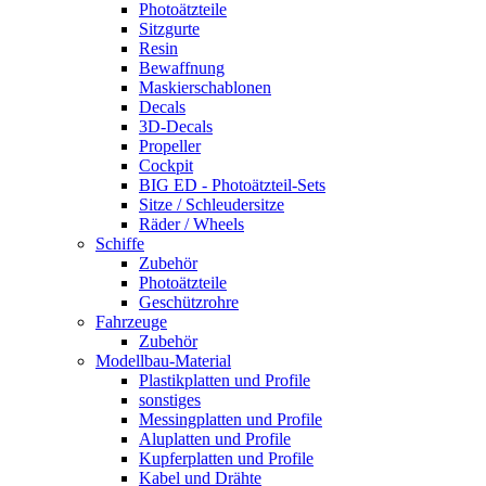
Photoätzteile
Sitzgurte
Resin
Bewaffnung
Maskierschablonen
Decals
3D-Decals
Propeller
Cockpit
BIG ED - Photoätzteil-Sets
Sitze / Schleudersitze
Räder / Wheels
Schiffe
Zubehör
Photoätzteile
Geschützrohre
Fahrzeuge
Zubehör
Modellbau-Material
Plastikplatten und Profile
sonstiges
Messingplatten und Profile
Aluplatten und Profile
Kupferplatten und Profile
Kabel und Drähte