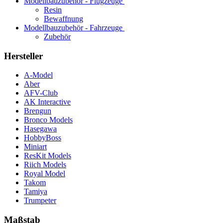
Modellbauzubehör - Flugzeuge
Resin
Bewaffnung
Modellbauzubehör - Fahrzeuge
Zubehör
Hersteller
A-Model
Aber
AFV-Club
AK Interactive
Brengun
Bronco Models
Hasegawa
HobbyBoss
Miniart
ResKit Models
Riich Models
Royal Model
Takom
Tamiya
Trumpeter
Maßstab