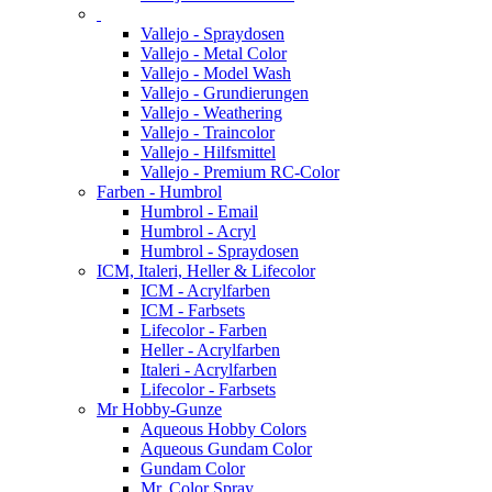
Vallejo - Spraydosen
Vallejo - Metal Color
Vallejo - Model Wash
Vallejo - Grundierungen
Vallejo - Weathering
Vallejo - Traincolor
Vallejo - Hilfsmittel
Vallejo - Premium RC-Color
Farben - Humbrol
Humbrol - Email
Humbrol - Acryl
Humbrol - Spraydosen
ICM, Italeri, Heller & Lifecolor
ICM - Acrylfarben
ICM - Farbsets
Lifecolor - Farben
Heller - Acrylfarben
Italeri - Acrylfarben
Lifecolor - Farbsets
Mr Hobby-Gunze
Aqueous Hobby Colors
Aqueous Gundam Color
Gundam Color
Mr. Color Spray