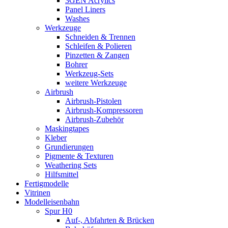
3GEN Acrylics
Panel Liners
Washes
Werkzeuge
Schneiden & Trennen
Schleifen & Polieren
Pinzetten & Zangen
Bohrer
Werkzeug-Sets
weitere Werkzeuge
Airbrush
Airbrush-Pistolen
Airbrush-Kompressoren
Airbrush-Zubehör
Maskingtapes
Kleber
Grundierungen
Pigmente & Texturen
Weathering Sets
Hilfsmittel
Fertigmodelle
Vitrinen
Modelleisenbahn
Spur H0
Auf-, Abfahrten & Brücken