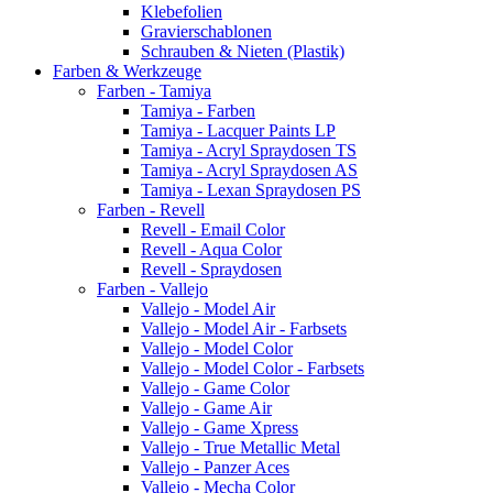
Klebefolien
Gravierschablonen
Schrauben & Nieten (Plastik)
Farben & Werkzeuge
Farben - Tamiya
Tamiya - Farben
Tamiya - Lacquer Paints LP
Tamiya - Acryl Spraydosen TS
Tamiya - Acryl Spraydosen AS
Tamiya - Lexan Spraydosen PS
Farben - Revell
Revell - Email Color
Revell - Aqua Color
Revell - Spraydosen
Farben - Vallejo
Vallejo - Model Air
Vallejo - Model Air - Farbsets
Vallejo - Model Color
Vallejo - Model Color - Farbsets
Vallejo - Game Color
Vallejo - Game Air
Vallejo - Game Xpress
Vallejo - True Metallic Metal
Vallejo - Panzer Aces
Vallejo - Mecha Color