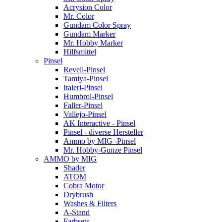
Acrysion Color
Mr. Color
Gundam Color Spray
Gundam Marker
Mr. Hobby Marker
Hilfsmittel
Pinsel
Revell-Pinsel
Tamiya-Pinsel
Italeri-Pinsel
Humbrol-Pinsel
Faller-Pinsel
Vallejo-Pinsel
AK Interactive - Pinsel
Pinsel - diverse Hersteller
Ammo by MIG -Pinsel
Mr. Hobby-Gunze Pinsel
AMMO by MIG
Shader
ATOM
Cobra Motor
Drybrush
Washes & Filters
A-Stand
Farbsets