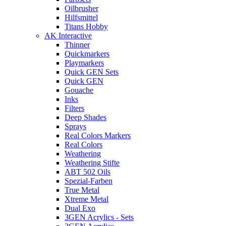
Oilbrusher
Hilfsmittel
Titans Hobby
AK Interactive
Thinner
Quickmarkers
Playmarkers
Quick GEN Sets
Quick GEN
Gouache
Inks
Filters
Deep Shades
Sprays
Real Colors Markers
Real Colors
Weathering
Weathering Stifte
ABT 502 Oils
Spezial-Farben
True Metal
Xtreme Metal
Dual Exo
3GEN Acrylics - Sets