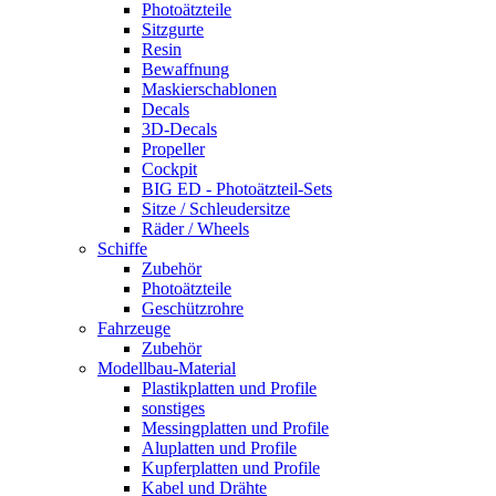
Photoätzteile
Sitzgurte
Resin
Bewaffnung
Maskierschablonen
Decals
3D-Decals
Propeller
Cockpit
BIG ED - Photoätzteil-Sets
Sitze / Schleudersitze
Räder / Wheels
Schiffe
Zubehör
Photoätzteile
Geschützrohre
Fahrzeuge
Zubehör
Modellbau-Material
Plastikplatten und Profile
sonstiges
Messingplatten und Profile
Aluplatten und Profile
Kupferplatten und Profile
Kabel und Drähte