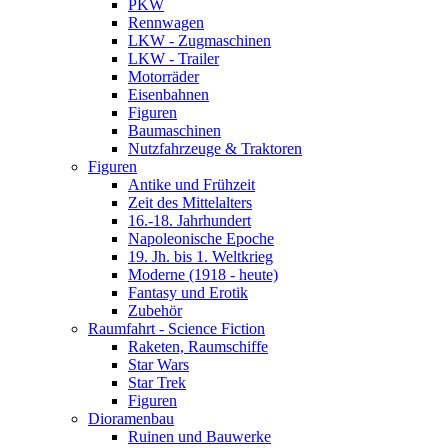
PKW
Rennwagen
LKW - Zugmaschinen
LKW - Trailer
Motorräder
Eisenbahnen
Figuren
Baumaschinen
Nutzfahrzeuge & Traktoren
Figuren
Antike und Frühzeit
Zeit des Mittelalters
16.-18. Jahrhundert
Napoleonische Epoche
19. Jh. bis 1. Weltkrieg
Moderne (1918 - heute)
Fantasy und Erotik
Zubehör
Raumfahrt - Science Fiction
Raketen, Raumschiffe
Star Wars
Star Trek
Figuren
Dioramenbau
Ruinen und Bauwerke