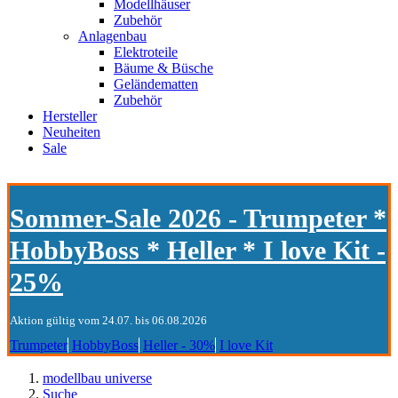
Modellhäuser
Zubehör
Anlagenbau
Elektroteile
Bäume & Büsche
Geländematten
Zubehör
Hersteller
Neuheiten
Sale
Sommer-Sale 2026 - Trumpeter *
HobbyBoss * Heller * I love Kit -
25%
Aktion gültig vom 24.07. bis 06.08.2026
Trumpeter
HobbyBoss
Heller - 30%
I love Kit
modellbau universe
Suche