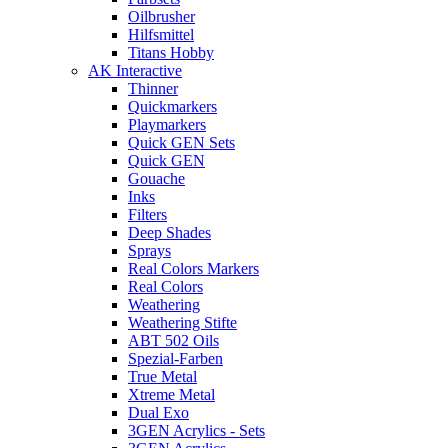
Oilbrusher
Hilfsmittel
Titans Hobby
AK Interactive
Thinner
Quickmarkers
Playmarkers
Quick GEN Sets
Quick GEN
Gouache
Inks
Filters
Deep Shades
Sprays
Real Colors Markers
Real Colors
Weathering
Weathering Stifte
ABT 502 Oils
Spezial-Farben
True Metal
Xtreme Metal
Dual Exo
3GEN Acrylics - Sets