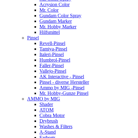
Acrysion Color
Mr. Color
Gundam Color Spray
Gundam Marker
Mr. Hobby Marker
Hilfsmittel
Pinsel
Revell-Pinsel
Tamiya-Pinsel
Italeri-Pinsel
Humbrol-Pinsel
Faller-Pinsel
Vallejo-Pinsel
AK Interactive - Pinsel
Pinsel - diverse Hersteller
Ammo by MIG -Pinsel
Mr. Hobby-Gunze Pinsel
AMMO by MIG
Shader
ATOM
Cobra Motor
Drybrush
Washes & Filters
A-Stand
Farbsets