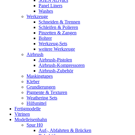
3GEN Acrylics
Panel Liners
Washes
Werkzeuge
Schneiden & Trennen
Schleifen & Polieren
Pinzetten & Zangen
Bohrer
Werkzeug-Sets
weitere Werkzeuge
Airbrush
Airbrush-Pistolen
Airbrush-Kompressoren
Airbrush-Zubehör
Maskingtapes
Kleber
Grundierungen
Pigmente & Texturen
Weathering Sets
Hilfsmittel
Fertigmodelle
Vitrinen
Modelleisenbahn
Spur H0
Auf-, Abfahrten & Brücken