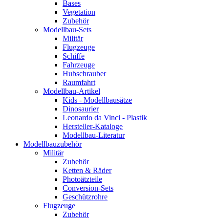
Bases
Vegetation
Zubehör
Modellbau-Sets
Militär
Flugzeuge
Schiffe
Fahrzeuge
Hubschrauber
Raumfahrt
Modellbau-Artikel
Kids - Modellbausätze
Dinosaurier
Leonardo da Vinci - Plastik
Hersteller-Kataloge
Modellbau-Literatur
Modellbauzubehör
Militär
Zubehör
Ketten & Räder
Photoätzteile
Conversion-Sets
Geschützrohre
Flugzeuge
Zubehör