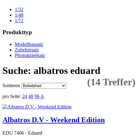
1/32
1/48
1/72
Produkttyp
Modellbausatz
Zubehörsatz
Photoätzteilsatz
Suche: albatros eduard
(14 Treffer)
Sortieren
pro Seite:
24
48
96
A
Albatros D.V - Weekend Edition
EDU 7406 · Eduard