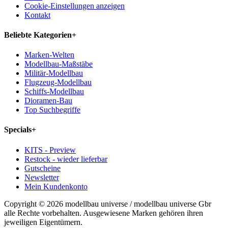
Cookie-Einstellungen anzeigen
Kontakt
Beliebte Kategorien
+
Marken-Welten
Modellbau-Maßstäbe
Militär-Modellbau
Flugzeug-Modellbau
Schiffs-Modellbau
Dioramen-Bau
Top Suchbegriffe
Specials
+
KITS - Preview
Restock - wieder lieferbar
Gutscheine
Newsletter
Mein Kundenkonto
Copyright © 2026 modellbau universe / modellbau universe Gbr
alle Rechte vorbehalten. Ausgewiesene Marken gehören ihren
jeweiligen Eigentümern.