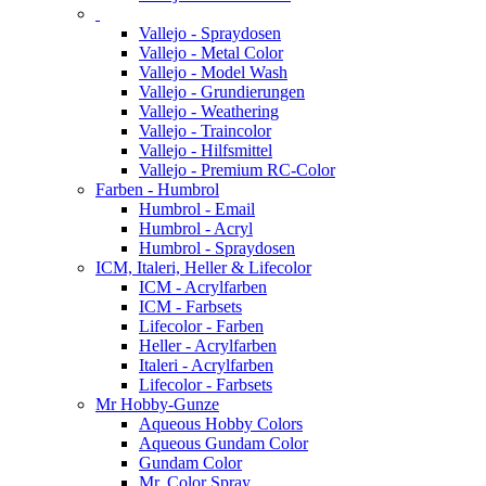
Vallejo - Spraydosen
Vallejo - Metal Color
Vallejo - Model Wash
Vallejo - Grundierungen
Vallejo - Weathering
Vallejo - Traincolor
Vallejo - Hilfsmittel
Vallejo - Premium RC-Color
Farben - Humbrol
Humbrol - Email
Humbrol - Acryl
Humbrol - Spraydosen
ICM, Italeri, Heller & Lifecolor
ICM - Acrylfarben
ICM - Farbsets
Lifecolor - Farben
Heller - Acrylfarben
Italeri - Acrylfarben
Lifecolor - Farbsets
Mr Hobby-Gunze
Aqueous Hobby Colors
Aqueous Gundam Color
Gundam Color
Mr. Color Spray