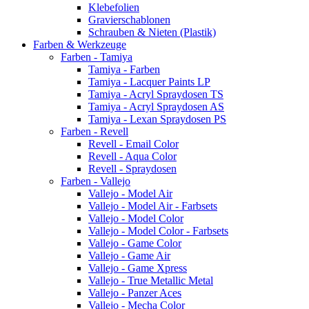
Klebefolien
Gravierschablonen
Schrauben & Nieten (Plastik)
Farben & Werkzeuge
Farben - Tamiya
Tamiya - Farben
Tamiya - Lacquer Paints LP
Tamiya - Acryl Spraydosen TS
Tamiya - Acryl Spraydosen AS
Tamiya - Lexan Spraydosen PS
Farben - Revell
Revell - Email Color
Revell - Aqua Color
Revell - Spraydosen
Farben - Vallejo
Vallejo - Model Air
Vallejo - Model Air - Farbsets
Vallejo - Model Color
Vallejo - Model Color - Farbsets
Vallejo - Game Color
Vallejo - Game Air
Vallejo - Game Xpress
Vallejo - True Metallic Metal
Vallejo - Panzer Aces
Vallejo - Mecha Color