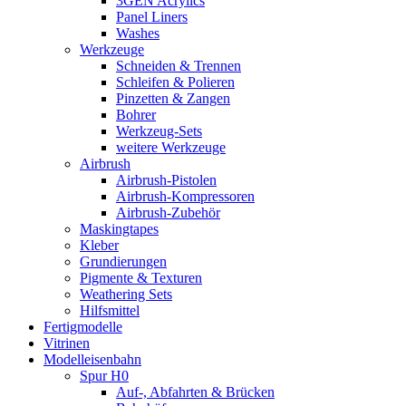
3GEN Acrylics
Panel Liners
Washes
Werkzeuge
Schneiden & Trennen
Schleifen & Polieren
Pinzetten & Zangen
Bohrer
Werkzeug-Sets
weitere Werkzeuge
Airbrush
Airbrush-Pistolen
Airbrush-Kompressoren
Airbrush-Zubehör
Maskingtapes
Kleber
Grundierungen
Pigmente & Texturen
Weathering Sets
Hilfsmittel
Fertigmodelle
Vitrinen
Modelleisenbahn
Spur H0
Auf-, Abfahrten & Brücken