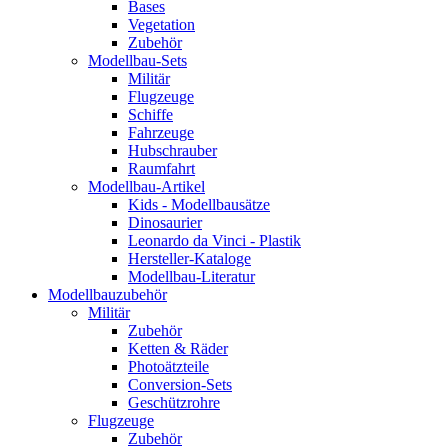
Bases
Vegetation
Zubehör
Modellbau-Sets
Militär
Flugzeuge
Schiffe
Fahrzeuge
Hubschrauber
Raumfahrt
Modellbau-Artikel
Kids - Modellbausätze
Dinosaurier
Leonardo da Vinci - Plastik
Hersteller-Kataloge
Modellbau-Literatur
Modellbauzubehör
Militär
Zubehör
Ketten & Räder
Photoätzteile
Conversion-Sets
Geschützrohre
Flugzeuge
Zubehör