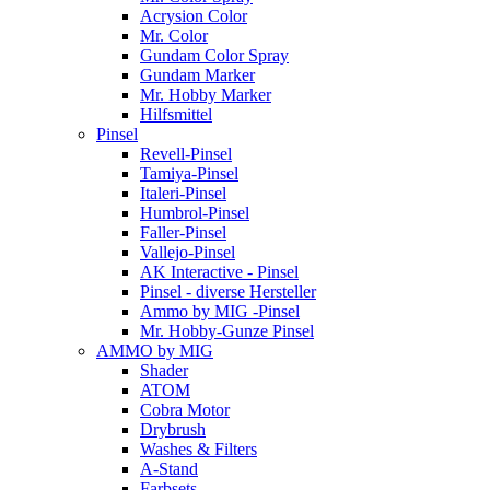
Acrysion Color
Mr. Color
Gundam Color Spray
Gundam Marker
Mr. Hobby Marker
Hilfsmittel
Pinsel
Revell-Pinsel
Tamiya-Pinsel
Italeri-Pinsel
Humbrol-Pinsel
Faller-Pinsel
Vallejo-Pinsel
AK Interactive - Pinsel
Pinsel - diverse Hersteller
Ammo by MIG -Pinsel
Mr. Hobby-Gunze Pinsel
AMMO by MIG
Shader
ATOM
Cobra Motor
Drybrush
Washes & Filters
A-Stand
Farbsets