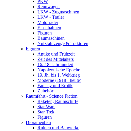
PKW
Rennwagen
LKW - Zugmaschinen
LKW - Trailer
Motorräder
Eisenbahnen
Figuren
Baumaschinen
Nutzfahrzeuge & Traktoren
Figuren
Antike und Frühzeit
Zeit des Mittelalters
16.-18. Jahrhundert
Napoleonische Epoche
19. Jh. bis 1. Weltkrieg
Moderne (1918 - heute)
Fantasy und Erotik
Zubehör
Raumfahrt - Science Fiction
Raketen, Raumschiffe
Star Wars
Star Trek
Figuren
Dioramenbau
Ruinen und Bauwerke