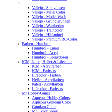
Vallejo - Spraydosen
Vallejo - Metal Color
Vallejo - Model Wash
Vallejo - Grundierungen
Vallejo - Weathering
Vallejo - Traincolor
Vallejo - Hilfsmittel
Vallejo - Premium RC-Color
Farben - Humbrol
Humbrol - Email
Humbrol - Acryl
Humbrol - Spraydosen
ICM, Italeri, Heller & Lifecolor
ICM - Acrylfarben
ICM - Farbsets
Lifecolor - Farben
Heller - Acrylfarben
Italeri - Acrylfarben
Lifecolor - Farbsets
Mr Hobby-Gunze
Aqueous Hobby Colors
Aqueous Gundam Color
Gundam Color
Mr. Color Spray