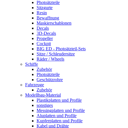
Photoätzteile
Sitzgurte
Resin
Bewaffnung
Maskierschablonen
Decals
3D-Decals
Propeller
Cockpit
BIG ED - Photoätzteil-Sets
Sitze / Schleudersitze
Räder / Wheels
Schiffe
Zubehör
Photoätzteile
Geschützrohre
Fahrzeuge
Zubehör
Modellbau-Material
Plastikplatten und Profile
sonstiges
Messingplatten und Profile
Aluplatten und Profile
Kupferplatten und Profile
Kabel und Drähte