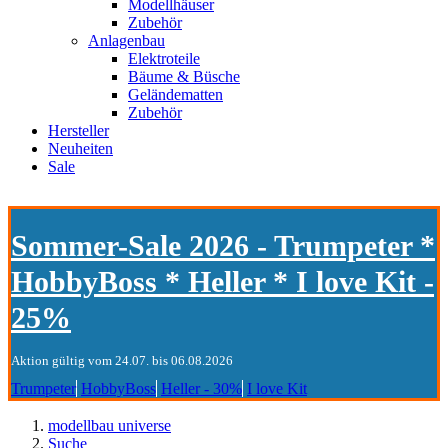
Modellhäuser
Zubehör
Anlagenbau
Elektroteile
Bäume & Büsche
Geländematten
Zubehör
Hersteller
Neuheiten
Sale
Sommer-Sale 2026 - Trumpeter *
HobbyBoss * Heller * I love Kit -
25%
Aktion gültig vom 24.07. bis 06.08.2026
Trumpeter
HobbyBoss
Heller - 30%
I love Kit
modellbau universe
Suche