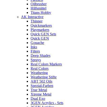
Oilbrusher
Hilfsmittel
Titans Hobby
AK Interactive
Thinner
Quickmarkers
Playmarkers
Quick GEN Sets
Quick GEN
Gouache
Inks
Filters
Deep Shades
Sprays
Real Colors Markers
Real Colors
Weathering
Weathering Stifte
ABT 502 Oils
Spezial-Farben
True Metal
Xtreme Metal
Dual Exo
3GEN Acrylics - Sets