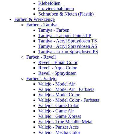
Klebefolien
Gravierschablonen
Schrauben & Nieten (Plastik)
Farben & Werkzeuge
Farben - Tamiya
Tamiya - Farben
Tamiya - Lacquer Paints LP
Tamiya - Acryl Spraydosen TS
Tamiya - Acryl Spraydosen AS
Tamiya - Lexan Spraydosen PS
Farben - Revell
Revell - Email Color
Revell - Aqua Color
Revell - Spraydosen
Farben - Vallejo
Vallejo - Model Air
Vallejo - Model Air - Farbsets
Vallejo - Model Color
Vallejo - Model Color - Farbsets
Vallejo - Game Color
Vallejo - Game Air
Vallejo - Game Xpress
Vallejo - True Metallic Metal
Vallejo - Panzer Aces
Vallejo - Mecha Color