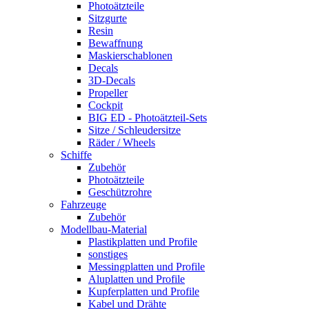
Photoätzteile
Sitzgurte
Resin
Bewaffnung
Maskierschablonen
Decals
3D-Decals
Propeller
Cockpit
BIG ED - Photoätzteil-Sets
Sitze / Schleudersitze
Räder / Wheels
Schiffe
Zubehör
Photoätzteile
Geschützrohre
Fahrzeuge
Zubehör
Modellbau-Material
Plastikplatten und Profile
sonstiges
Messingplatten und Profile
Aluplatten und Profile
Kupferplatten und Profile
Kabel und Drähte