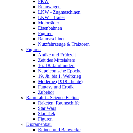
PKW
Rennwagen
LKW - Zugmaschinen
LKW - Trailer
Motorräder
Eisenbahnen
Figuren
Baumaschinen
Nutzfahrzeuge & Traktoren
Figuren
Antike und Frühzeit
Zeit des Mittelalters
16.-18. Jahrhundert
Napoleonische Epoche
19. Jh. bis 1. Weltkrieg
Moderne (1918 - heute)
Fantasy und Erotik
Zubehör
Raumfahrt - Science Fiction
Raketen, Raumschiffe
Star Wars
Star Trek
Figuren
Dioramenbau
Ruinen und Bauwerke