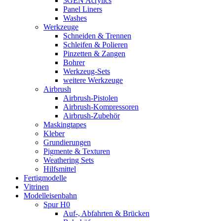
3GEN Acrylics
Panel Liners
Washes
Werkzeuge
Schneiden & Trennen
Schleifen & Polieren
Pinzetten & Zangen
Bohrer
Werkzeug-Sets
weitere Werkzeuge
Airbrush
Airbrush-Pistolen
Airbrush-Kompressoren
Airbrush-Zubehör
Maskingtapes
Kleber
Grundierungen
Pigmente & Texturen
Weathering Sets
Hilfsmittel
Fertigmodelle
Vitrinen
Modelleisenbahn
Spur H0
Auf-, Abfahrten & Brücken