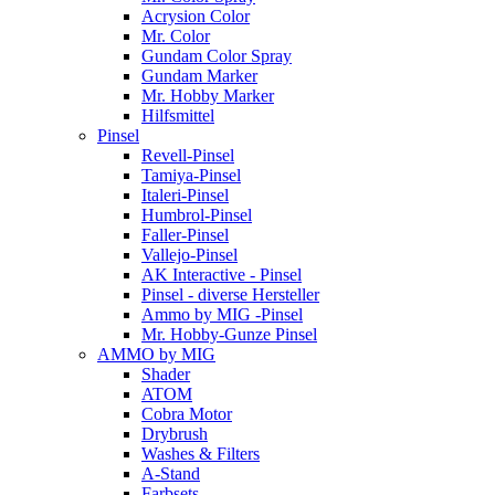
Acrysion Color
Mr. Color
Gundam Color Spray
Gundam Marker
Mr. Hobby Marker
Hilfsmittel
Pinsel
Revell-Pinsel
Tamiya-Pinsel
Italeri-Pinsel
Humbrol-Pinsel
Faller-Pinsel
Vallejo-Pinsel
AK Interactive - Pinsel
Pinsel - diverse Hersteller
Ammo by MIG -Pinsel
Mr. Hobby-Gunze Pinsel
AMMO by MIG
Shader
ATOM
Cobra Motor
Drybrush
Washes & Filters
A-Stand
Farbsets