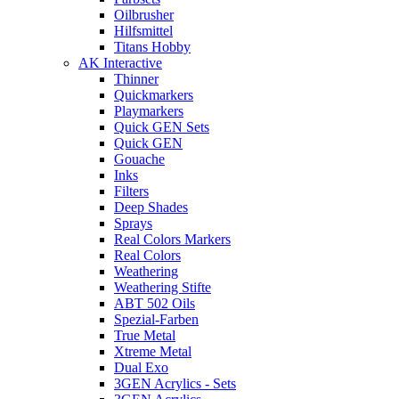
Oilbrusher
Hilfsmittel
Titans Hobby
AK Interactive
Thinner
Quickmarkers
Playmarkers
Quick GEN Sets
Quick GEN
Gouache
Inks
Filters
Deep Shades
Sprays
Real Colors Markers
Real Colors
Weathering
Weathering Stifte
ABT 502 Oils
Spezial-Farben
True Metal
Xtreme Metal
Dual Exo
3GEN Acrylics - Sets