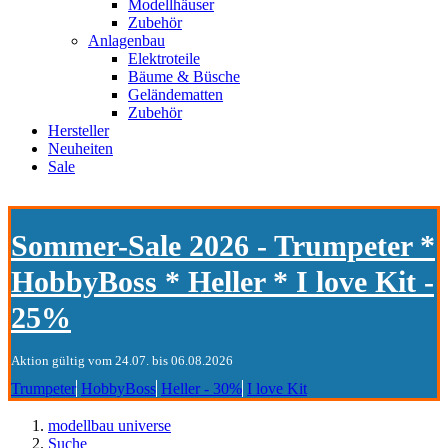
Modellhäuser
Zubehör
Anlagenbau
Elektroteile
Bäume & Büsche
Geländematten
Zubehör
Hersteller
Neuheiten
Sale
Sommer-Sale 2026 - Trumpeter *
HobbyBoss * Heller * I love Kit -
25%
Aktion gültig vom 24.07. bis 06.08.2026
Trumpeter
HobbyBoss
Heller - 30%
I love Kit
modellbau universe
Suche