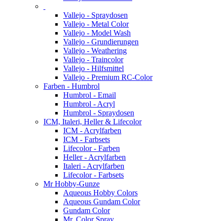
Vallejo - Spraydosen
Vallejo - Metal Color
Vallejo - Model Wash
Vallejo - Grundierungen
Vallejo - Weathering
Vallejo - Traincolor
Vallejo - Hilfsmittel
Vallejo - Premium RC-Color
Farben - Humbrol
Humbrol - Email
Humbrol - Acryl
Humbrol - Spraydosen
ICM, Italeri, Heller & Lifecolor
ICM - Acrylfarben
ICM - Farbsets
Lifecolor - Farben
Heller - Acrylfarben
Italeri - Acrylfarben
Lifecolor - Farbsets
Mr Hobby-Gunze
Aqueous Hobby Colors
Aqueous Gundam Color
Gundam Color
Mr. Color Spray