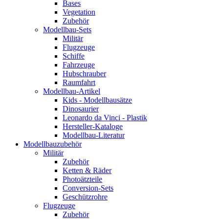
Bases
Vegetation
Zubehör
Modellbau-Sets
Militär
Flugzeuge
Schiffe
Fahrzeuge
Hubschrauber
Raumfahrt
Modellbau-Artikel
Kids - Modellbausätze
Dinosaurier
Leonardo da Vinci - Plastik
Hersteller-Kataloge
Modellbau-Literatur
Modellbauzubehör
Militär
Zubehör
Ketten & Räder
Photoätzteile
Conversion-Sets
Geschützrohre
Flugzeuge
Zubehör