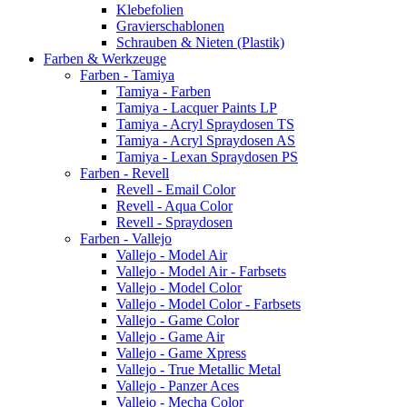
Klebefolien
Gravierschablonen
Schrauben & Nieten (Plastik)
Farben & Werkzeuge
Farben - Tamiya
Tamiya - Farben
Tamiya - Lacquer Paints LP
Tamiya - Acryl Spraydosen TS
Tamiya - Acryl Spraydosen AS
Tamiya - Lexan Spraydosen PS
Farben - Revell
Revell - Email Color
Revell - Aqua Color
Revell - Spraydosen
Farben - Vallejo
Vallejo - Model Air
Vallejo - Model Air - Farbsets
Vallejo - Model Color
Vallejo - Model Color - Farbsets
Vallejo - Game Color
Vallejo - Game Air
Vallejo - Game Xpress
Vallejo - True Metallic Metal
Vallejo - Panzer Aces
Vallejo - Mecha Color