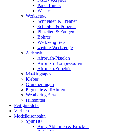
3GEN Acrylics
Panel Liners
Washes
Werkzeuge
Schneiden & Trennen
Schleifen & Polieren
Pinzetten & Zangen
Bohrer
Werkzeug-Sets
weitere Werkzeuge
Airbrush
Airbrush-Pistolen
Airbrush-Kompressoren
Airbrush-Zubehör
Maskingtapes
Kleber
Grundierungen
Pigmente & Texturen
Weathering Sets
Hilfsmittel
Fertigmodelle
Vitrinen
Modelleisenbahn
Spur H0
Auf-, Abfahrten & Brücken