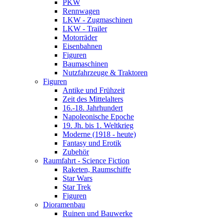
PKW
Rennwagen
LKW - Zugmaschinen
LKW - Trailer
Motorräder
Eisenbahnen
Figuren
Baumaschinen
Nutzfahrzeuge & Traktoren
Figuren
Antike und Frühzeit
Zeit des Mittelalters
16.-18. Jahrhundert
Napoleonische Epoche
19. Jh. bis 1. Weltkrieg
Moderne (1918 - heute)
Fantasy und Erotik
Zubehör
Raumfahrt - Science Fiction
Raketen, Raumschiffe
Star Wars
Star Trek
Figuren
Dioramenbau
Ruinen und Bauwerke