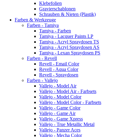
Klebefolien
Gravierschablonen
Schrauben & Nieten (Plastik)
Farben & Werkzeuge
Farben - Tamiya
Tamiya - Farben
Tamiya - Lacquer Paints LP
Tamiya - Acryl Spraydosen TS
Tamiya - Acryl Spraydosen AS
Tamiya - Lexan Spraydosen PS
Farben - Revell
Revell - Email Color
Revell - Aqua Color
Revell - Spraydosen
Farben - Vallejo
Vallejo - Model Air
Vallejo - Model Air - Farbsets
Vallejo - Model Color
Vallejo - Model Color - Farbsets
Vallejo - Game Color
Vallejo - Game Air
Vallejo - Game Xpress
Vallejo - True Metallic Metal
Vallejo - Panzer Aces
Vallejo - Mecha Color