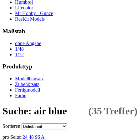
Humbrol
Lifecolor
Mr Hobby - Gunze
ResKit Models
Maßstab
ohne Angabe
1/48
1/72
Produkttyp
Modellbausatz
Zubehörsatz
Fertigmodell
Farbe
Suche: air blue
(35 Treffer)
Sortieren
pro Seite:
24
48
96
A