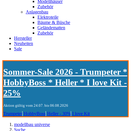
Modellhäuser
Zubehör
Anlagenbau
Elektroteile
Bäume & Büsche
Geländematten
Zubehör
Hersteller
Neuheiten
Sale
Sommer-Sale 2026 - Trumpeter *
HobbyBoss * Heller * I love Kit -
25%
Aktion gültig vom 24.07. bis 06.08.2026
Trumpeter
HobbyBoss
Heller - 30%
I love Kit
modellbau universe
Suche