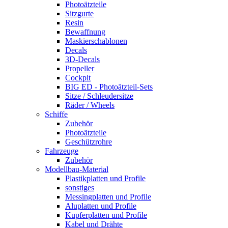
Photoätzteile
Sitzgurte
Resin
Bewaffnung
Maskierschablonen
Decals
3D-Decals
Propeller
Cockpit
BIG ED - Photoätzteil-Sets
Sitze / Schleudersitze
Räder / Wheels
Schiffe
Zubehör
Photoätzteile
Geschützrohre
Fahrzeuge
Zubehör
Modellbau-Material
Plastikplatten und Profile
sonstiges
Messingplatten und Profile
Aluplatten und Profile
Kupferplatten und Profile
Kabel und Drähte