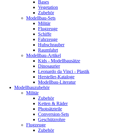
Bases
Vegetation
Zubehör
Modellbau-Sets
Militär
Flugzeuge
Schiffe
Fahrzeuge
Hubschrauber
Raumfahrt
Modellbau-Artikel
Kids - Modellbausätze
Dinosaurier
Leonardo da Vinci - Plastik
Hersteller-Kataloge
Modellbau-Literatur
Modellbauzubehör
Militär
Zubehör
Ketten & Räder
Photoätzteile
Conversion-Sets
Geschützrohre
Flugzeuge
Zubehör