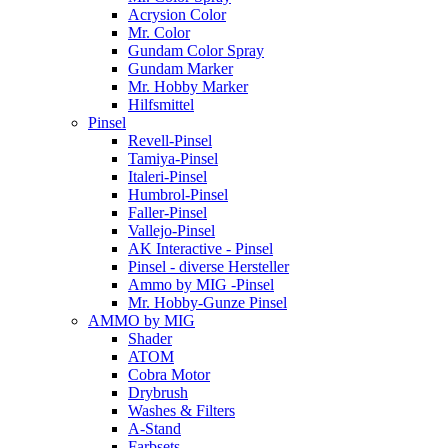
Acrysion Color
Mr. Color
Gundam Color Spray
Gundam Marker
Mr. Hobby Marker
Hilfsmittel
Pinsel
Revell-Pinsel
Tamiya-Pinsel
Italeri-Pinsel
Humbrol-Pinsel
Faller-Pinsel
Vallejo-Pinsel
AK Interactive - Pinsel
Pinsel - diverse Hersteller
Ammo by MIG -Pinsel
Mr. Hobby-Gunze Pinsel
AMMO by MIG
Shader
ATOM
Cobra Motor
Drybrush
Washes & Filters
A-Stand
Farbsets