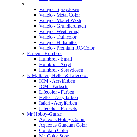
Vallejo - Spraydosen
Vallejo - Metal Color
Vallejo - Model Wash
Vallejo - Grundierungen
Vallejo - Weathering
Vallejo - Traincolor
Vallejo - Hilfsmittel
Vallejo - Premium RC-Color
Farben - Humbrol
Humbrol - Email
Humbrol - Acryl
Humbrol - Spraydosen
ICM, Italeri, Heller & Lifecolor
ICM - Acrylfarben
ICM - Farbsets
Lifecolor - Farben
Heller - Acrylfarben
Italeri - Acrylfarben
Lifecolor - Farbsets
Mr Hobby-Gunze
Aqueous Hobby Colors
Aqueous Gundam Color
Gundam Color
Mr. Color Spray