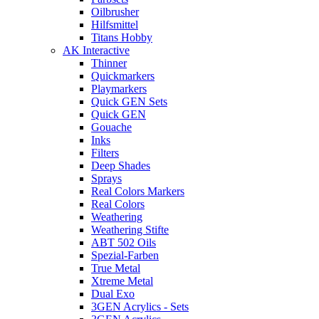
Oilbrusher
Hilfsmittel
Titans Hobby
AK Interactive
Thinner
Quickmarkers
Playmarkers
Quick GEN Sets
Quick GEN
Gouache
Inks
Filters
Deep Shades
Sprays
Real Colors Markers
Real Colors
Weathering
Weathering Stifte
ABT 502 Oils
Spezial-Farben
True Metal
Xtreme Metal
Dual Exo
3GEN Acrylics - Sets