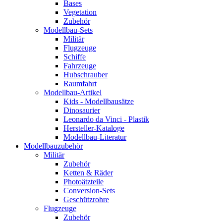
Bases
Vegetation
Zubehör
Modellbau-Sets
Militär
Flugzeuge
Schiffe
Fahrzeuge
Hubschrauber
Raumfahrt
Modellbau-Artikel
Kids - Modellbausätze
Dinosaurier
Leonardo da Vinci - Plastik
Hersteller-Kataloge
Modellbau-Literatur
Modellbauzubehör
Militär
Zubehör
Ketten & Räder
Photoätzteile
Conversion-Sets
Geschützrohre
Flugzeuge
Zubehör