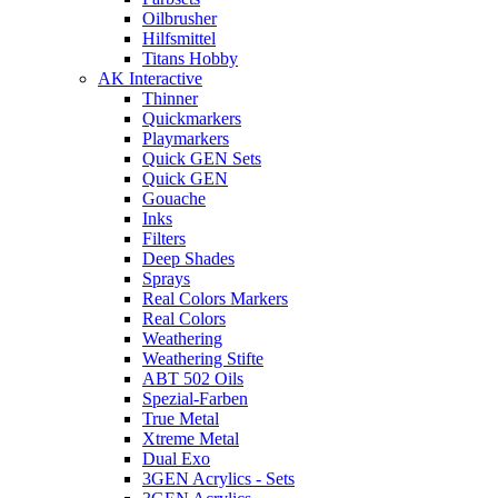
Oilbrusher
Hilfsmittel
Titans Hobby
AK Interactive
Thinner
Quickmarkers
Playmarkers
Quick GEN Sets
Quick GEN
Gouache
Inks
Filters
Deep Shades
Sprays
Real Colors Markers
Real Colors
Weathering
Weathering Stifte
ABT 502 Oils
Spezial-Farben
True Metal
Xtreme Metal
Dual Exo
3GEN Acrylics - Sets