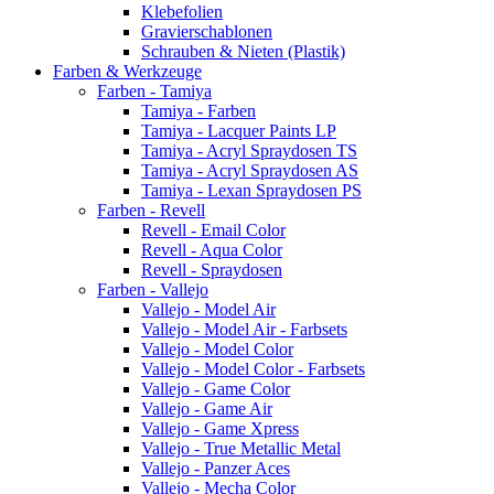
Klebefolien
Gravierschablonen
Schrauben & Nieten (Plastik)
Farben & Werkzeuge
Farben - Tamiya
Tamiya - Farben
Tamiya - Lacquer Paints LP
Tamiya - Acryl Spraydosen TS
Tamiya - Acryl Spraydosen AS
Tamiya - Lexan Spraydosen PS
Farben - Revell
Revell - Email Color
Revell - Aqua Color
Revell - Spraydosen
Farben - Vallejo
Vallejo - Model Air
Vallejo - Model Air - Farbsets
Vallejo - Model Color
Vallejo - Model Color - Farbsets
Vallejo - Game Color
Vallejo - Game Air
Vallejo - Game Xpress
Vallejo - True Metallic Metal
Vallejo - Panzer Aces
Vallejo - Mecha Color