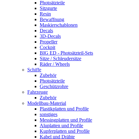
Photoätzteile
Sitzgurte
Resin
Bewaffnung
Maskierschablonen
Decals
3D-Decals
Propeller
Cockpit
BIG ED - Photoätzteil-Sets
Sitze / Schleudersitze
Räder / Wheels
Schiffe
Zubehör
Photoätzteile
Geschützrohre
Fahrzeuge
Zubehör
Modellbau-Material
Plastikplatten und Profile
sonstiges
Messingplatten und Profile
Aluplatten und Profile
Kupferplatten und Profile
Kabel und Drähte