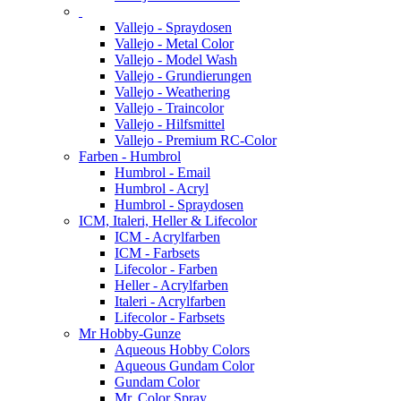
Vallejo - Spraydosen
Vallejo - Metal Color
Vallejo - Model Wash
Vallejo - Grundierungen
Vallejo - Weathering
Vallejo - Traincolor
Vallejo - Hilfsmittel
Vallejo - Premium RC-Color
Farben - Humbrol
Humbrol - Email
Humbrol - Acryl
Humbrol - Spraydosen
ICM, Italeri, Heller & Lifecolor
ICM - Acrylfarben
ICM - Farbsets
Lifecolor - Farben
Heller - Acrylfarben
Italeri - Acrylfarben
Lifecolor - Farbsets
Mr Hobby-Gunze
Aqueous Hobby Colors
Aqueous Gundam Color
Gundam Color
Mr. Color Spray