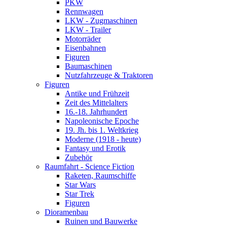
PKW
Rennwagen
LKW - Zugmaschinen
LKW - Trailer
Motorräder
Eisenbahnen
Figuren
Baumaschinen
Nutzfahrzeuge & Traktoren
Figuren
Antike und Frühzeit
Zeit des Mittelalters
16.-18. Jahrhundert
Napoleonische Epoche
19. Jh. bis 1. Weltkrieg
Moderne (1918 - heute)
Fantasy und Erotik
Zubehör
Raumfahrt - Science Fiction
Raketen, Raumschiffe
Star Wars
Star Trek
Figuren
Dioramenbau
Ruinen und Bauwerke