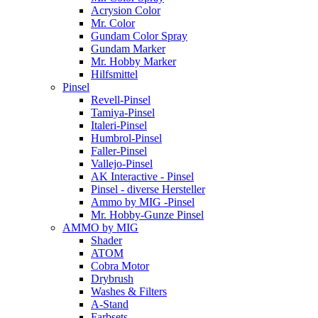
Acrysion Color
Mr. Color
Gundam Color Spray
Gundam Marker
Mr. Hobby Marker
Hilfsmittel
Pinsel
Revell-Pinsel
Tamiya-Pinsel
Italeri-Pinsel
Humbrol-Pinsel
Faller-Pinsel
Vallejo-Pinsel
AK Interactive - Pinsel
Pinsel - diverse Hersteller
Ammo by MIG -Pinsel
Mr. Hobby-Gunze Pinsel
AMMO by MIG
Shader
ATOM
Cobra Motor
Drybrush
Washes & Filters
A-Stand
Farbsets