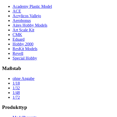
Academy Plastic Model
ACE
Acrylicos Vallejo
Aerobonus
Aires Hobby Models
Art Scale Kit
CMK
Eduard
Hobby 2000
ResKit Models
Revell
Special Hobby
Maßstab
ohne Angabe
1/18
1/32
1/48
1/72
Produkttyp