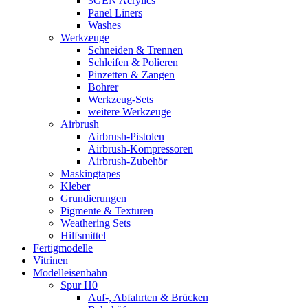
3GEN Acrylics
Panel Liners
Washes
Werkzeuge
Schneiden & Trennen
Schleifen & Polieren
Pinzetten & Zangen
Bohrer
Werkzeug-Sets
weitere Werkzeuge
Airbrush
Airbrush-Pistolen
Airbrush-Kompressoren
Airbrush-Zubehör
Maskingtapes
Kleber
Grundierungen
Pigmente & Texturen
Weathering Sets
Hilfsmittel
Fertigmodelle
Vitrinen
Modelleisenbahn
Spur H0
Auf-, Abfahrten & Brücken