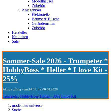
Modellhäuser
Zubehör
Anlagenbau
Elektroteile
Bäume & Büsche
Geländematten
Zubehör
Hersteller
Neuheiten
Sale
Sommer-Sale 2026 - Trumpeter *
HobbyBoss * Heller * I love Kit -
25%
Aktion gültig vom 24.07. bis 06.08.2026
Trumpeter
HobbyBoss
Heller - 30%
I love Kit
modellbau universe
Suche