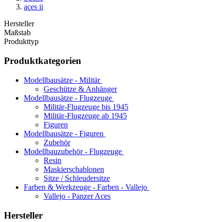
aces ii
Hersteller
Maßstab
Produkttyp
Produktkategorien
Modellbausätze - Militär
Geschütze & Anhänger
Modellbausätze - Flugzeuge
Militär-Flugzeuge bis 1945
Militär-Flugzeuge ab 1945
Figuren
Modellbausätze - Figuren
Zubehör
Modellbauzubehör - Flugzeuge
Resin
Maskierschablonen
Sitze / Schleudersitze
Farben & Werkzeuge - Farben - Vallejo
Vallejo - Panzer Aces
Hersteller