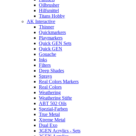
Oilbrusher
Hilfsmittel
Titans Hobby
AK Interactive
Thinner
Quickmarkers
Playmarkers
Quick GEN Sets
Quick GEN
Gouache
Inks
Filters
Deep Shades
Sprays
Real Colors Markers
Real Colors
Weathering
Weathering Stifte
ABT 502 Oils
Spezial-Farben
True Metal
Xtreme Metal
Dual Exo
3GEN Acrylics - Sets