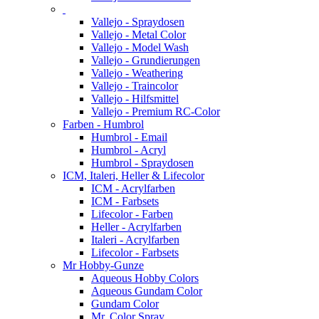
Vallejo - Spraydosen
Vallejo - Metal Color
Vallejo - Model Wash
Vallejo - Grundierungen
Vallejo - Weathering
Vallejo - Traincolor
Vallejo - Hilfsmittel
Vallejo - Premium RC-Color
Farben - Humbrol
Humbrol - Email
Humbrol - Acryl
Humbrol - Spraydosen
ICM, Italeri, Heller & Lifecolor
ICM - Acrylfarben
ICM - Farbsets
Lifecolor - Farben
Heller - Acrylfarben
Italeri - Acrylfarben
Lifecolor - Farbsets
Mr Hobby-Gunze
Aqueous Hobby Colors
Aqueous Gundam Color
Gundam Color
Mr. Color Spray