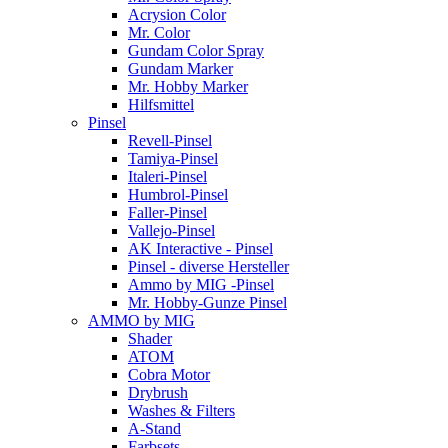
Acrysion Color
Mr. Color
Gundam Color Spray
Gundam Marker
Mr. Hobby Marker
Hilfsmittel
Pinsel
Revell-Pinsel
Tamiya-Pinsel
Italeri-Pinsel
Humbrol-Pinsel
Faller-Pinsel
Vallejo-Pinsel
AK Interactive - Pinsel
Pinsel - diverse Hersteller
Ammo by MIG -Pinsel
Mr. Hobby-Gunze Pinsel
AMMO by MIG
Shader
ATOM
Cobra Motor
Drybrush
Washes & Filters
A-Stand
Farbsets