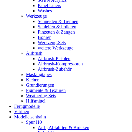
3GEN Acrylics
Panel Liners
Washes
Werkzeuge
Schneiden & Trennen
Schleifen & Polieren
Pinzetten & Zangen
Bohrer
Werkzeug-Sets
weitere Werkzeuge
Airbrush
Airbrush-Pistolen
Airbrush-Kompressoren
Airbrush-Zubehör
Maskingtapes
Kleber
Grundierungen
Pigmente & Texturen
Weathering Sets
Hilfsmittel
Fertigmodelle
Vitrinen
Modelleisenbahn
Spur H0
Auf-, Abfahrten & Brücken