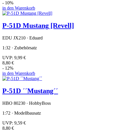
- 10%
in den Warenkorb
P-51D Mustang [Revell]
EDU JX210 · Eduard
1:32 · Zubehörsatz
UVP:
9,99 €
8,80 €
- 12%
in den Warenkorb
P-51D ´´Mustang´´
HBO 80230 · HobbyBoss
1:72 · Modellbausatz
UVP:
9,59 €
8,80 €