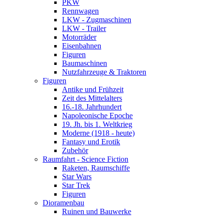
PKW
Rennwagen
LKW - Zugmaschinen
LKW - Trailer
Motorräder
Eisenbahnen
Figuren
Baumaschinen
Nutzfahrzeuge & Traktoren
Figuren
Antike und Frühzeit
Zeit des Mittelalters
16.-18. Jahrhundert
Napoleonische Epoche
19. Jh. bis 1. Weltkrieg
Moderne (1918 - heute)
Fantasy und Erotik
Zubehör
Raumfahrt - Science Fiction
Raketen, Raumschiffe
Star Wars
Star Trek
Figuren
Dioramenbau
Ruinen und Bauwerke