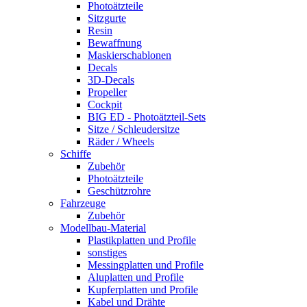
Photoätzteile
Sitzgurte
Resin
Bewaffnung
Maskierschablonen
Decals
3D-Decals
Propeller
Cockpit
BIG ED - Photoätzteil-Sets
Sitze / Schleudersitze
Räder / Wheels
Schiffe
Zubehör
Photoätzteile
Geschützrohre
Fahrzeuge
Zubehör
Modellbau-Material
Plastikplatten und Profile
sonstiges
Messingplatten und Profile
Aluplatten und Profile
Kupferplatten und Profile
Kabel und Drähte