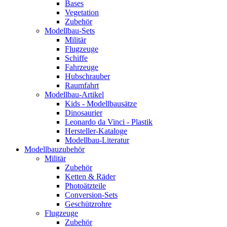
Bases
Vegetation
Zubehör
Modellbau-Sets
Militär
Flugzeuge
Schiffe
Fahrzeuge
Hubschrauber
Raumfahrt
Modellbau-Artikel
Kids - Modellbausätze
Dinosaurier
Leonardo da Vinci - Plastik
Hersteller-Kataloge
Modellbau-Literatur
Modellbauzubehör
Militär
Zubehör
Ketten & Räder
Photoätzteile
Conversion-Sets
Geschützrohre
Flugzeuge
Zubehör