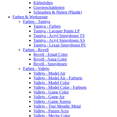
Klebefolien
Gravierschablonen
Schrauben & Nieten (Plastik)
Farben & Werkzeuge
Farben - Tamiya
Tamiya - Farben
Tamiya - Lacquer Paints LP
Tamiya - Acryl Spraydosen TS
Tamiya - Acryl Spraydosen AS
Tamiya - Lexan Spraydosen PS
Farben - Revell
Revell - Email Color
Revell - Aqua Color
Revell - Spraydosen
Farben - Vallejo
Vallejo - Model Air
Vallejo - Model Air - Farbsets
Vallejo - Model Color
Vallejo - Model Color - Farbsets
Vallejo - Game Color
Vallejo - Game Air
Vallejo - Game Xpress
Vallejo - True Metallic Metal
Vallejo - Panzer Aces
Vallejo - Mecha Color