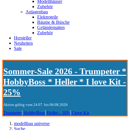
Modellhäuser
Zubehör
Anlagenbau
Elektroteile
Bäume & Büsche
Geländematten
Zubehör
Hersteller
Neuheiten
Sale
Sommer-Sale 2026 - Trumpeter *
HobbyBoss * Heller * I love Kit -
25%
Aktion gültig vom 24.07. bis 06.08.2026
Trumpeter
HobbyBoss
Heller - 30%
I love Kit
modellbau universe
Suche