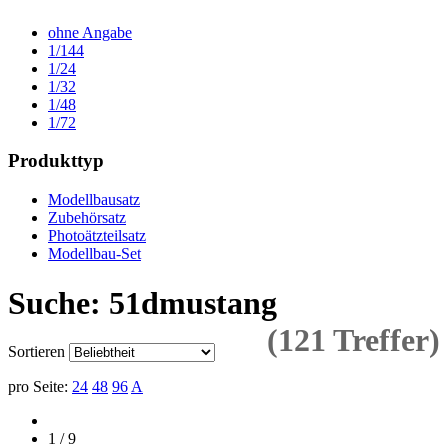
ohne Angabe
1/144
1/24
1/32
1/48
1/72
Produkttyp
Modellbausatz
Zubehörsatz
Photoätzteilsatz
Modellbau-Set
Suche: 51dmustang
(121 Treffer)
Sortieren
pro Seite:
24
48
96
A
1 / 9