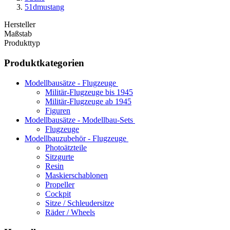
51dmustang
Hersteller
Maßstab
Produkttyp
Produktkategorien
Modellbausätze - Flugzeuge
Militär-Flugzeuge bis 1945
Militär-Flugzeuge ab 1945
Figuren
Modellbausätze - Modellbau-Sets
Flugzeuge
Modellbauzubehör - Flugzeuge
Photoätzteile
Sitzgurte
Resin
Maskierschablonen
Propeller
Cockpit
Sitze / Schleudersitze
Räder / Wheels