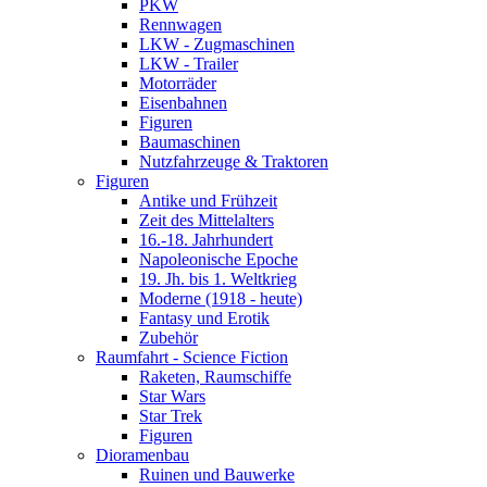
PKW
Rennwagen
LKW - Zugmaschinen
LKW - Trailer
Motorräder
Eisenbahnen
Figuren
Baumaschinen
Nutzfahrzeuge & Traktoren
Figuren
Antike und Frühzeit
Zeit des Mittelalters
16.-18. Jahrhundert
Napoleonische Epoche
19. Jh. bis 1. Weltkrieg
Moderne (1918 - heute)
Fantasy und Erotik
Zubehör
Raumfahrt - Science Fiction
Raketen, Raumschiffe
Star Wars
Star Trek
Figuren
Dioramenbau
Ruinen und Bauwerke