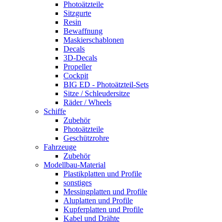
Photoätzteile
Sitzgurte
Resin
Bewaffnung
Maskierschablonen
Decals
3D-Decals
Propeller
Cockpit
BIG ED - Photoätzteil-Sets
Sitze / Schleudersitze
Räder / Wheels
Schiffe
Zubehör
Photoätzteile
Geschützrohre
Fahrzeuge
Zubehör
Modellbau-Material
Plastikplatten und Profile
sonstiges
Messingplatten und Profile
Aluplatten und Profile
Kupferplatten und Profile
Kabel und Drähte