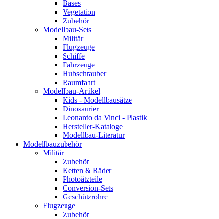
Bases
Vegetation
Zubehör
Modellbau-Sets
Militär
Flugzeuge
Schiffe
Fahrzeuge
Hubschrauber
Raumfahrt
Modellbau-Artikel
Kids - Modellbausätze
Dinosaurier
Leonardo da Vinci - Plastik
Hersteller-Kataloge
Modellbau-Literatur
Modellbauzubehör
Militär
Zubehör
Ketten & Räder
Photoätzteile
Conversion-Sets
Geschützrohre
Flugzeuge
Zubehör