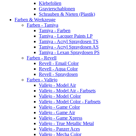
Klebefolien
Gravierschablonen
Schrauben & Nieten (Plastik)
Farben & Werkzeuge
Farben - Tamiya
Tamiya - Farben
Tamiya - Lacquer Paints LP
Tamiya - Acryl Spraydosen TS
Tamiya - Acryl Spraydosen AS
Tamiya - Lexan Spraydosen PS
Farben - Revell
Revell - Email Color
Revell - Aqua Color
Revell - Spraydosen
Farben - Vallejo
Vallejo - Model Air
Vallejo - Model Air - Farbsets
Vallejo - Model Color
Vallejo - Model Color - Farbsets
Vallejo - Game Color
Vallejo - Game Air
Vallejo - Game Xpress
Vallejo - True Metallic Metal
Vallejo - Panzer Aces
Vallejo - Mecha Color