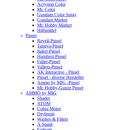
Acrysion Color
Mr. Color
Gundam Color Spray
Gundam Marker
Mr. Hobby Marker
Hilfsmittel
Pinsel
Revell-Pinsel
Tamiya-Pinsel
Italeri-Pinsel
Humbrol-Pinsel
Faller-Pinsel
Vallejo-Pinsel
AK Interactive - Pinsel
Pinsel - diverse Hersteller
Ammo by MIG -Pinsel
Mr. Hobby-Gunze Pinsel
AMMO by MIG
Shader
ATOM
Cobra Motor
Drybrush
Washes & Filters
A-Stand
Farbsets