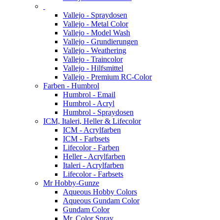
Vallejo - Spraydosen
Vallejo - Metal Color
Vallejo - Model Wash
Vallejo - Grundierungen
Vallejo - Weathering
Vallejo - Traincolor
Vallejo - Hilfsmittel
Vallejo - Premium RC-Color
Farben - Humbrol
Humbrol - Email
Humbrol - Acryl
Humbrol - Spraydosen
ICM, Italeri, Heller & Lifecolor
ICM - Acrylfarben
ICM - Farbsets
Lifecolor - Farben
Heller - Acrylfarben
Italeri - Acrylfarben
Lifecolor - Farbsets
Mr Hobby-Gunze
Aqueous Hobby Colors
Aqueous Gundam Color
Gundam Color
Mr. Color Spray