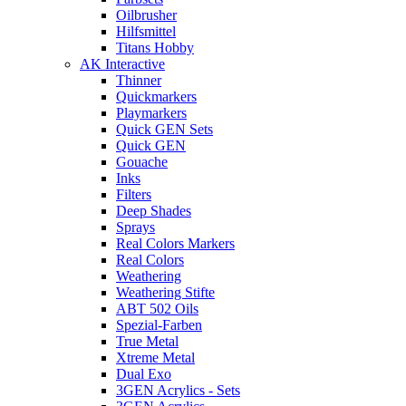
Oilbrusher
Hilfsmittel
Titans Hobby
AK Interactive
Thinner
Quickmarkers
Playmarkers
Quick GEN Sets
Quick GEN
Gouache
Inks
Filters
Deep Shades
Sprays
Real Colors Markers
Real Colors
Weathering
Weathering Stifte
ABT 502 Oils
Spezial-Farben
True Metal
Xtreme Metal
Dual Exo
3GEN Acrylics - Sets