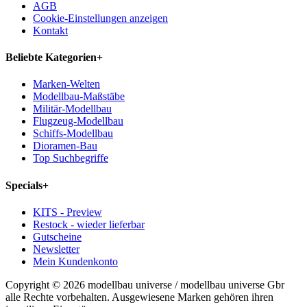
AGB
Cookie-Einstellungen anzeigen
Kontakt
Beliebte Kategorien
+
Marken-Welten
Modellbau-Maßstäbe
Militär-Modellbau
Flugzeug-Modellbau
Schiffs-Modellbau
Dioramen-Bau
Top Suchbegriffe
Specials
+
KITS - Preview
Restock - wieder lieferbar
Gutscheine
Newsletter
Mein Kundenkonto
Copyright © 2026 modellbau universe / modellbau universe Gbr
alle Rechte vorbehalten. Ausgewiesene Marken gehören ihren