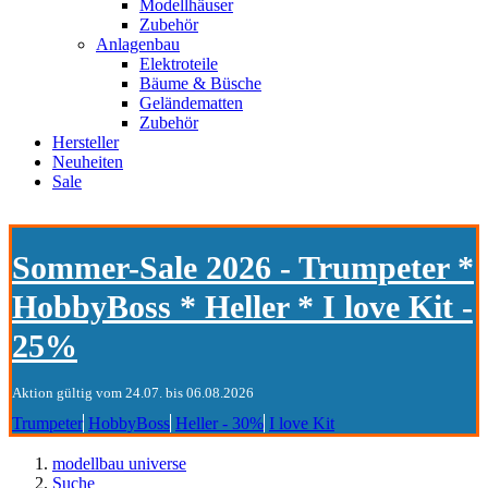
Modellhäuser
Zubehör
Anlagenbau
Elektroteile
Bäume & Büsche
Geländematten
Zubehör
Hersteller
Neuheiten
Sale
Sommer-Sale 2026 - Trumpeter *
HobbyBoss * Heller * I love Kit -
25%
Aktion gültig vom 24.07. bis 06.08.2026
Trumpeter
HobbyBoss
Heller - 30%
I love Kit
modellbau universe
Suche