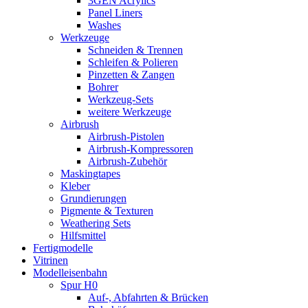
3GEN Acrylics
Panel Liners
Washes
Werkzeuge
Schneiden & Trennen
Schleifen & Polieren
Pinzetten & Zangen
Bohrer
Werkzeug-Sets
weitere Werkzeuge
Airbrush
Airbrush-Pistolen
Airbrush-Kompressoren
Airbrush-Zubehör
Maskingtapes
Kleber
Grundierungen
Pigmente & Texturen
Weathering Sets
Hilfsmittel
Fertigmodelle
Vitrinen
Modelleisenbahn
Spur H0
Auf-, Abfahrten & Brücken