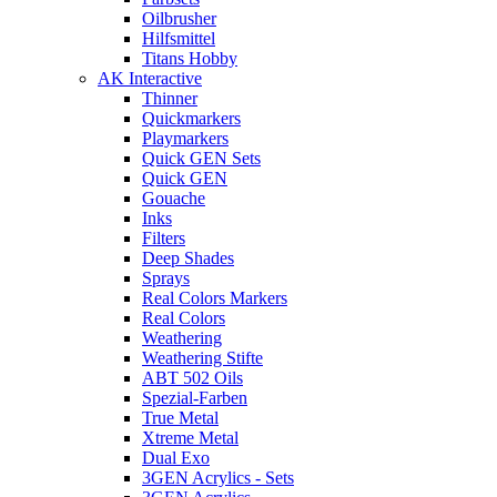
Oilbrusher
Hilfsmittel
Titans Hobby
AK Interactive
Thinner
Quickmarkers
Playmarkers
Quick GEN Sets
Quick GEN
Gouache
Inks
Filters
Deep Shades
Sprays
Real Colors Markers
Real Colors
Weathering
Weathering Stifte
ABT 502 Oils
Spezial-Farben
True Metal
Xtreme Metal
Dual Exo
3GEN Acrylics - Sets