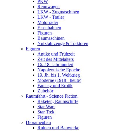
PKW
Rennwagen
LKW - Zugmaschinen
LKW - Trailer
Motorräder
Eisenbahnen
Figuren
Baumaschinen
Nutzfahrzeuge & Traktoren
Figuren
Antike und Frühzeit
Zeit des Mittelalters
16.-18. Jahrhundert
Napoleonische Epoche
19. Jh. bis 1. Weltkrieg
Moderne (1918 - heute)
Fantasy und Erotik
Zubehör
Raumfahrt - Science Fiction
Raketen, Raumschiffe
Star Wars
Star Trek
Figuren
Dioramenbau
Ruinen und Bauwerke