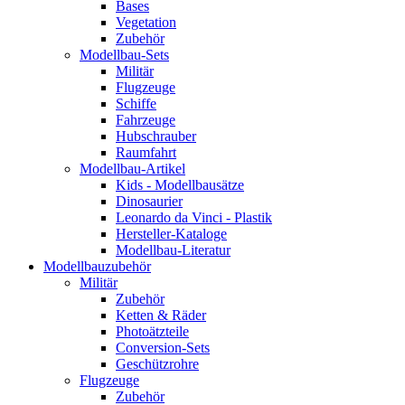
Bases
Vegetation
Zubehör
Modellbau-Sets
Militär
Flugzeuge
Schiffe
Fahrzeuge
Hubschrauber
Raumfahrt
Modellbau-Artikel
Kids - Modellbausätze
Dinosaurier
Leonardo da Vinci - Plastik
Hersteller-Kataloge
Modellbau-Literatur
Modellbauzubehör
Militär
Zubehör
Ketten & Räder
Photoätzteile
Conversion-Sets
Geschützrohre
Flugzeuge
Zubehör