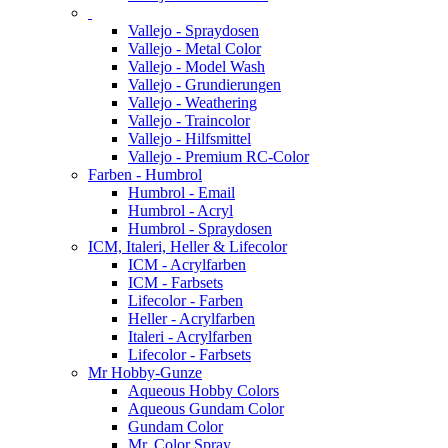
Vallejo - Spraydosen
Vallejo - Metal Color
Vallejo - Model Wash
Vallejo - Grundierungen
Vallejo - Weathering
Vallejo - Traincolor
Vallejo - Hilfsmittel
Vallejo - Premium RC-Color
Farben - Humbrol
Humbrol - Email
Humbrol - Acryl
Humbrol - Spraydosen
ICM, Italeri, Heller & Lifecolor
ICM - Acrylfarben
ICM - Farbsets
Lifecolor - Farben
Heller - Acrylfarben
Italeri - Acrylfarben
Lifecolor - Farbsets
Mr Hobby-Gunze
Aqueous Hobby Colors
Aqueous Gundam Color
Gundam Color
Mr. Color Spray