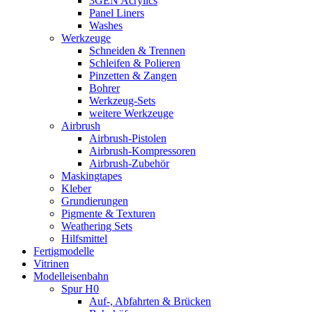
3GEN Acrylics
Panel Liners
Washes
Werkzeuge
Schneiden & Trennen
Schleifen & Polieren
Pinzetten & Zangen
Bohrer
Werkzeug-Sets
weitere Werkzeuge
Airbrush
Airbrush-Pistolen
Airbrush-Kompressoren
Airbrush-Zubehör
Maskingtapes
Kleber
Grundierungen
Pigmente & Texturen
Weathering Sets
Hilfsmittel
Fertigmodelle
Vitrinen
Modelleisenbahn
Spur H0
Auf-, Abfahrten & Brücken