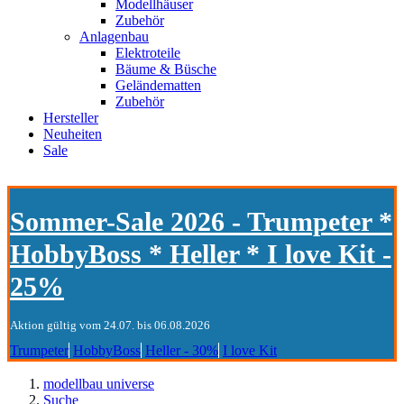
Modellhäuser
Zubehör
Anlagenbau
Elektroteile
Bäume & Büsche
Geländematten
Zubehör
Hersteller
Neuheiten
Sale
Sommer-Sale 2026 - Trumpeter *
HobbyBoss * Heller * I love Kit -
25%
Aktion gültig vom 24.07. bis 06.08.2026
Trumpeter
HobbyBoss
Heller - 30%
I love Kit
modellbau universe
Suche