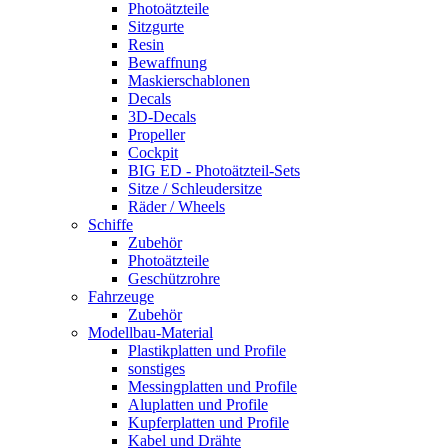
Photoätzteile
Sitzgurte
Resin
Bewaffnung
Maskierschablonen
Decals
3D-Decals
Propeller
Cockpit
BIG ED - Photoätzteil-Sets
Sitze / Schleudersitze
Räder / Wheels
Schiffe
Zubehör
Photoätzteile
Geschützrohre
Fahrzeuge
Zubehör
Modellbau-Material
Plastikplatten und Profile
sonstiges
Messingplatten und Profile
Aluplatten und Profile
Kupferplatten und Profile
Kabel und Drähte