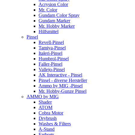
Acrysion Color
Mr. Color
Gundam Color Spray
Gundam Marker
Mr. Hobby Marker
Hilfsmittel
Pinsel
Revell-Pinsel
Tamiya-Pinsel
Italeri-Pinsel
Humbrol-Pinsel
Faller-Pinsel
Vallejo-Pinsel
AK Interactive - Pinsel
Pinsel - diverse Hersteller
Ammo by MIG -Pinsel
Mr. Hobby-Gunze Pinsel
AMMO by MIG
Shader
ATOM
Cobra Motor
Drybrush
Washes & Filters
A-Stand
Farbsets