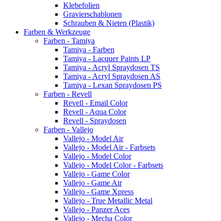
Klebefolien
Gravierschablonen
Schrauben & Nieten (Plastik)
Farben & Werkzeuge
Farben - Tamiya
Tamiya - Farben
Tamiya - Lacquer Paints LP
Tamiya - Acryl Spraydosen TS
Tamiya - Acryl Spraydosen AS
Tamiya - Lexan Spraydosen PS
Farben - Revell
Revell - Email Color
Revell - Aqua Color
Revell - Spraydosen
Farben - Vallejo
Vallejo - Model Air
Vallejo - Model Air - Farbsets
Vallejo - Model Color
Vallejo - Model Color - Farbsets
Vallejo - Game Color
Vallejo - Game Air
Vallejo - Game Xpress
Vallejo - True Metallic Metal
Vallejo - Panzer Aces
Vallejo - Mecha Color