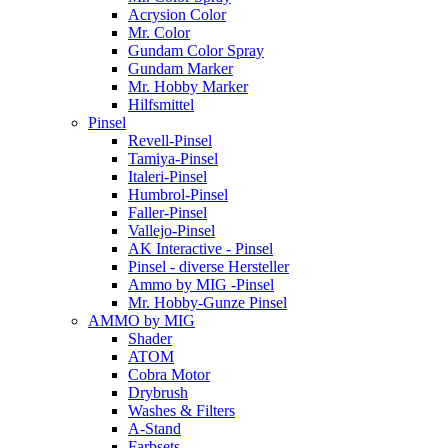
Acrysion Color
Mr. Color
Gundam Color Spray
Gundam Marker
Mr. Hobby Marker
Hilfsmittel
Pinsel
Revell-Pinsel
Tamiya-Pinsel
Italeri-Pinsel
Humbrol-Pinsel
Faller-Pinsel
Vallejo-Pinsel
AK Interactive - Pinsel
Pinsel - diverse Hersteller
Ammo by MIG -Pinsel
Mr. Hobby-Gunze Pinsel
AMMO by MIG
Shader
ATOM
Cobra Motor
Drybrush
Washes & Filters
A-Stand
Farbsets