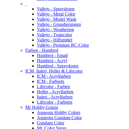
Vallejo - Spraydosen
Vallejo - Metal Color
Vallejo - Model Wash
Vallejo - Grundierungen
Vallejo - Weathering
Vallejo - Traincolor
Vallejo - Hilfsmittel
Vallejo - Premium RC-Color
Farben - Humbrol
Humbrol - Email
Humbrol - Acryl
Humbrol - Spraydosen
ICM, Italeri, Heller & Lifecolor
ICM - Acrylfarben
ICM - Farbsets
Lifecolor - Farben
Heller - Acrylfarben
Italeri - Acrylfarben
Lifecolor - Farbsets
Mr Hobby-Gunze
Aqueous Hobby Colors
Aqueous Gundam Color
Gundam Color
Mr. Color Spray