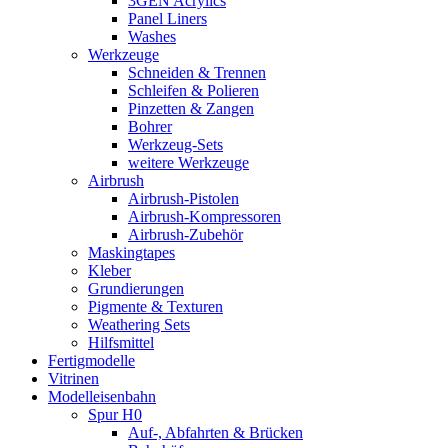
3GEN Acrylics
Panel Liners
Washes
Werkzeuge
Schneiden & Trennen
Schleifen & Polieren
Pinzetten & Zangen
Bohrer
Werkzeug-Sets
weitere Werkzeuge
Airbrush
Airbrush-Pistolen
Airbrush-Kompressoren
Airbrush-Zubehör
Maskingtapes
Kleber
Grundierungen
Pigmente & Texturen
Weathering Sets
Hilfsmittel
Fertigmodelle
Vitrinen
Modelleisenbahn
Spur H0
Auf-, Abfahrten & Brücken