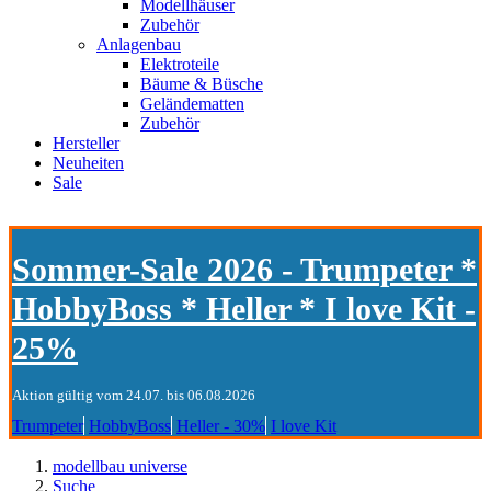
Modellhäuser
Zubehör
Anlagenbau
Elektroteile
Bäume & Büsche
Geländematten
Zubehör
Hersteller
Neuheiten
Sale
Sommer-Sale 2026 - Trumpeter *
HobbyBoss * Heller * I love Kit -
25%
Aktion gültig vom 24.07. bis 06.08.2026
Trumpeter
HobbyBoss
Heller - 30%
I love Kit
modellbau universe
Suche