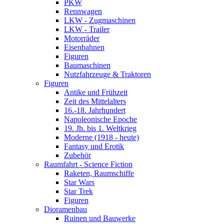
PKW
Rennwagen
LKW - Zugmaschinen
LKW - Trailer
Motorräder
Eisenbahnen
Figuren
Baumaschinen
Nutzfahrzeuge & Traktoren
Figuren
Antike und Frühzeit
Zeit des Mittelalters
16.-18. Jahrhundert
Napoleonische Epoche
19. Jh. bis 1. Weltkrieg
Moderne (1918 - heute)
Fantasy und Erotik
Zubehör
Raumfahrt - Science Fiction
Raketen, Raumschiffe
Star Wars
Star Trek
Figuren
Dioramenbau
Ruinen und Bauwerke