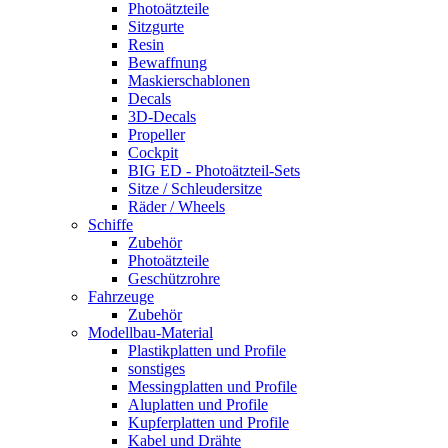
Photoätzteile
Sitzgurte
Resin
Bewaffnung
Maskierschablonen
Decals
3D-Decals
Propeller
Cockpit
BIG ED - Photoätzteil-Sets
Sitze / Schleudersitze
Räder / Wheels
Schiffe
Zubehör
Photoätzteile
Geschützrohre
Fahrzeuge
Zubehör
Modellbau-Material
Plastikplatten und Profile
sonstiges
Messingplatten und Profile
Aluplatten und Profile
Kupferplatten und Profile
Kabel und Drähte