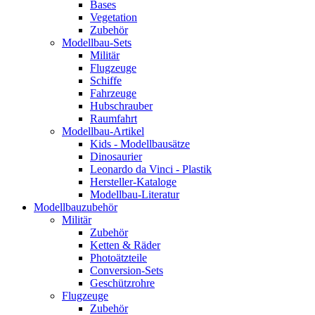
Bases
Vegetation
Zubehör
Modellbau-Sets
Militär
Flugzeuge
Schiffe
Fahrzeuge
Hubschrauber
Raumfahrt
Modellbau-Artikel
Kids - Modellbausätze
Dinosaurier
Leonardo da Vinci - Plastik
Hersteller-Kataloge
Modellbau-Literatur
Modellbauzubehör
Militär
Zubehör
Ketten & Räder
Photoätzteile
Conversion-Sets
Geschützrohre
Flugzeuge
Zubehör