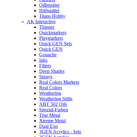
Oilbrusher
Hilfsmittel
Titans Hobby
AK Interactive
Thinner
Quickmarkers
Playmarkers
Quick GEN Sets
Quick GEN
Gouache
Inks
Filters
Deep Shades
Sprays
Real Colors Markers
Real Colors
Weathering
Weathering Stifte
ABT 502 Oils
Spezial-Farben
True Metal
Xtreme Metal
Dual Exo
3GEN Acrylics - Sets