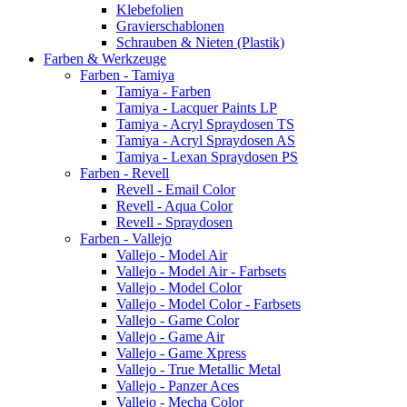
Klebefolien
Gravierschablonen
Schrauben & Nieten (Plastik)
Farben & Werkzeuge
Farben - Tamiya
Tamiya - Farben
Tamiya - Lacquer Paints LP
Tamiya - Acryl Spraydosen TS
Tamiya - Acryl Spraydosen AS
Tamiya - Lexan Spraydosen PS
Farben - Revell
Revell - Email Color
Revell - Aqua Color
Revell - Spraydosen
Farben - Vallejo
Vallejo - Model Air
Vallejo - Model Air - Farbsets
Vallejo - Model Color
Vallejo - Model Color - Farbsets
Vallejo - Game Color
Vallejo - Game Air
Vallejo - Game Xpress
Vallejo - True Metallic Metal
Vallejo - Panzer Aces
Vallejo - Mecha Color