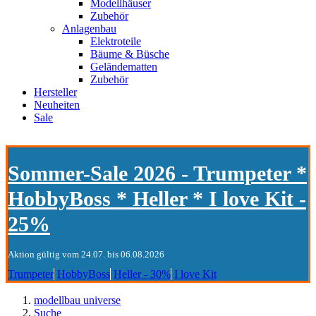
Modellhäuser
Zubehör
Anlagenbau
Elektroteile
Bäume & Büsche
Geländematten
Zubehör
Hersteller
Neuheiten
Sale
Sommer-Sale 2026 - Trumpeter *
HobbyBoss * Heller * I love Kit -
25%
Aktion gültig vom 24.07. bis 06.08.2026
Trumpeter
HobbyBoss
Heller - 30%
I love Kit
modellbau universe
Suche