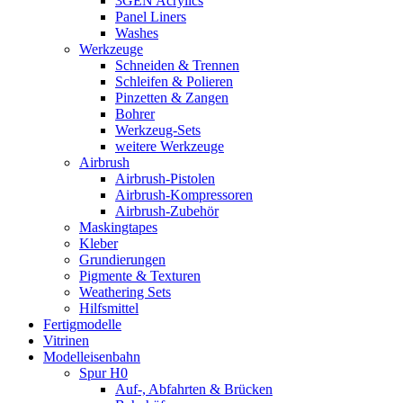
3GEN Acrylics
Panel Liners
Washes
Werkzeuge
Schneiden & Trennen
Schleifen & Polieren
Pinzetten & Zangen
Bohrer
Werkzeug-Sets
weitere Werkzeuge
Airbrush
Airbrush-Pistolen
Airbrush-Kompressoren
Airbrush-Zubehör
Maskingtapes
Kleber
Grundierungen
Pigmente & Texturen
Weathering Sets
Hilfsmittel
Fertigmodelle
Vitrinen
Modelleisenbahn
Spur H0
Auf-, Abfahrten & Brücken