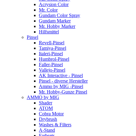
Acrysion Color
Mr. Color
Gundam Color Spray
Gundam Marker
Mr. Hobby Marker
Hilfsmittel
Pinsel
Revell-Pinsel
Tamiya-Pinsel
Italeri-Pinsel
Humbrol-Pinsel
Faller-Pinsel
Vallejo-Pinsel
AK Interactive - Pinsel
Pinsel - diverse Hersteller
Ammo by MIG -Pinsel
Mr. Hobby-Gunze Pinsel
AMMO by MIG
Shader
ATOM
Cobra Motor
Drybrush
Washes & Filters
A-Stand
Farbsets