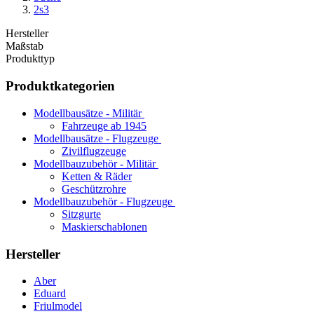
2s3
Hersteller
Maßstab
Produkttyp
Produktkategorien
Modellbausätze - Militär
Fahrzeuge ab 1945
Modellbausätze - Flugzeuge
Zivilflugzeuge
Modellbauzubehör - Militär
Ketten & Räder
Geschützrohre
Modellbauzubehör - Flugzeuge
Sitzgurte
Maskierschablonen
Hersteller
Aber
Eduard
Friulmodel