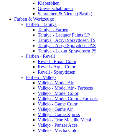
Klebefolien
Gravierschablonen
Schrauben & Nieten (Plastik)
Farben & Werkzeuge
Farben - Tamiya
Tamiya - Farben
Tamiya - Lacquer Paints LP
Tamiya - Acryl Spraydosen TS
Tamiya - Acryl Spraydosen AS
Tamiya - Lexan Spraydosen PS
Farben - Revell
Revell - Email Color
Revell - Aqua Color
Revell - Spraydosen
Farben - Vallejo
Vallejo - Model Air
Vallejo - Model Air - Farbsets
Vallejo - Model Color
Vallejo - Model Color - Farbsets
Vallejo - Game Color
Vallejo - Game Air
Vallejo - Game Xpress
Vallejo - True Metallic Metal
Vallejo - Panzer Aces
Vallejo - Mecha Color