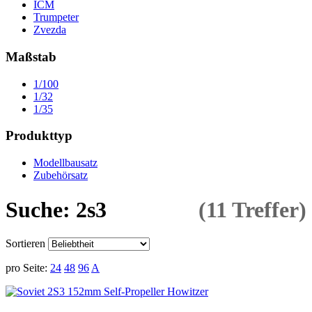
ICM
Trumpeter
Zvezda
Maßstab
1/100
1/32
1/35
Produkttyp
Modellbausatz
Zubehörsatz
Suche: 2s3
(11 Treffer)
Sortieren
pro Seite:
24
48
96
A