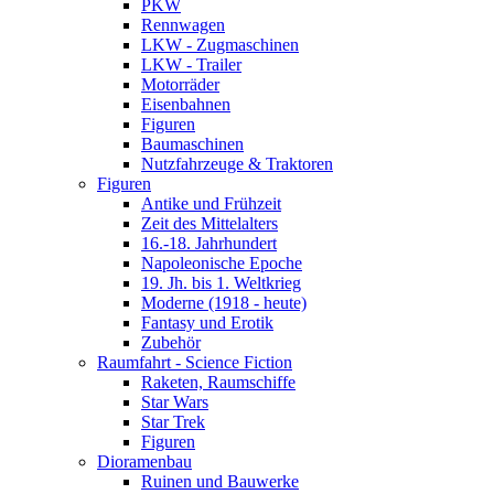
PKW
Rennwagen
LKW - Zugmaschinen
LKW - Trailer
Motorräder
Eisenbahnen
Figuren
Baumaschinen
Nutzfahrzeuge & Traktoren
Figuren
Antike und Frühzeit
Zeit des Mittelalters
16.-18. Jahrhundert
Napoleonische Epoche
19. Jh. bis 1. Weltkrieg
Moderne (1918 - heute)
Fantasy und Erotik
Zubehör
Raumfahrt - Science Fiction
Raketen, Raumschiffe
Star Wars
Star Trek
Figuren
Dioramenbau
Ruinen und Bauwerke