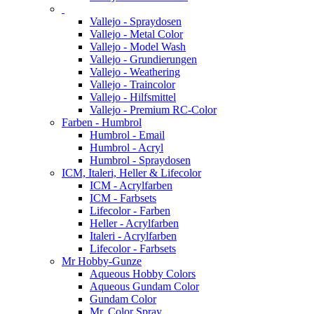
Vallejo - Spraydosen
Vallejo - Metal Color
Vallejo - Model Wash
Vallejo - Grundierungen
Vallejo - Weathering
Vallejo - Traincolor
Vallejo - Hilfsmittel
Vallejo - Premium RC-Color
Farben - Humbrol
Humbrol - Email
Humbrol - Acryl
Humbrol - Spraydosen
ICM, Italeri, Heller & Lifecolor
ICM - Acrylfarben
ICM - Farbsets
Lifecolor - Farben
Heller - Acrylfarben
Italeri - Acrylfarben
Lifecolor - Farbsets
Mr Hobby-Gunze
Aqueous Hobby Colors
Aqueous Gundam Color
Gundam Color
Mr. Color Spray