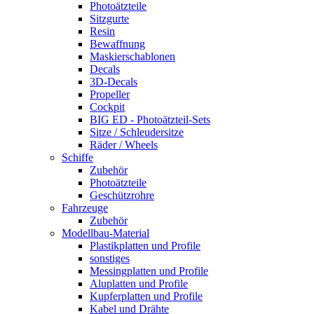
Photoätzteile
Sitzgurte
Resin
Bewaffnung
Maskierschablonen
Decals
3D-Decals
Propeller
Cockpit
BIG ED - Photoätzteil-Sets
Sitze / Schleudersitze
Räder / Wheels
Schiffe
Zubehör
Photoätzteile
Geschützrohre
Fahrzeuge
Zubehör
Modellbau-Material
Plastikplatten und Profile
sonstiges
Messingplatten und Profile
Aluplatten und Profile
Kupferplatten und Profile
Kabel und Drähte