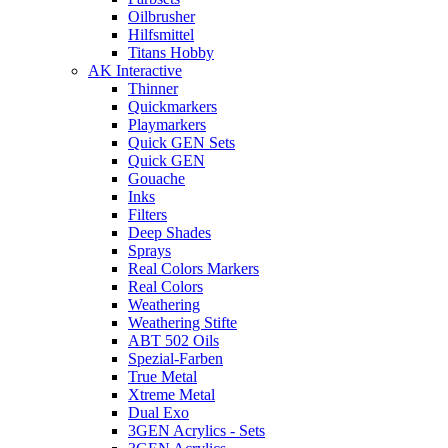
Oilbrusher
Hilfsmittel
Titans Hobby
AK Interactive
Thinner
Quickmarkers
Playmarkers
Quick GEN Sets
Quick GEN
Gouache
Inks
Filters
Deep Shades
Sprays
Real Colors Markers
Real Colors
Weathering
Weathering Stifte
ABT 502 Oils
Spezial-Farben
True Metal
Xtreme Metal
Dual Exo
3GEN Acrylics - Sets