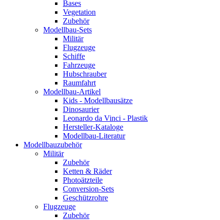
Bases
Vegetation
Zubehör
Modellbau-Sets
Militär
Flugzeuge
Schiffe
Fahrzeuge
Hubschrauber
Raumfahrt
Modellbau-Artikel
Kids - Modellbausätze
Dinosaurier
Leonardo da Vinci - Plastik
Hersteller-Kataloge
Modellbau-Literatur
Modellbauzubehör
Militär
Zubehör
Ketten & Räder
Photoätzteile
Conversion-Sets
Geschützrohre
Flugzeuge
Zubehör