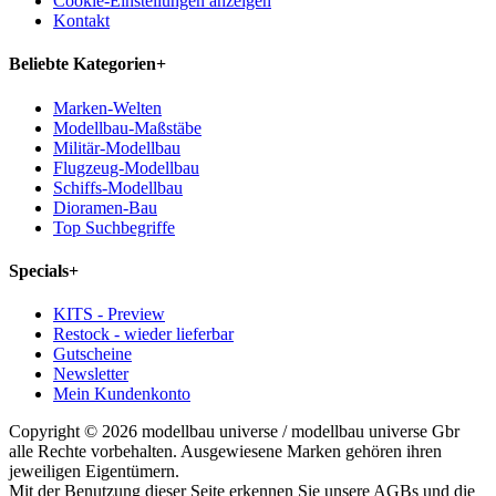
Cookie-Einstellungen anzeigen
Kontakt
Beliebte Kategorien
+
Marken-Welten
Modellbau-Maßstäbe
Militär-Modellbau
Flugzeug-Modellbau
Schiffs-Modellbau
Dioramen-Bau
Top Suchbegriffe
Specials
+
KITS - Preview
Restock - wieder lieferbar
Gutscheine
Newsletter
Mein Kundenkonto
Copyright © 2026 modellbau universe / modellbau universe Gbr
alle Rechte vorbehalten. Ausgewiesene Marken gehören ihren
jeweiligen Eigentümern.
Mit der Benutzung dieser Seite erkennen Sie unsere AGBs und die