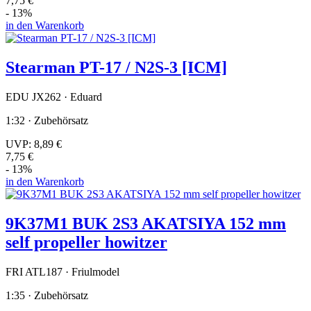
7,75 €
- 13%
in den Warenkorb
Stearman PT-17 / N2S-3 [ICM]
EDU JX262 · Eduard
1:32 · Zubehörsatz
UVP:
8,89 €
7,75 €
- 13%
in den Warenkorb
9K37M1 BUK 2S3 AKATSIYA 152 mm
self propeller howitzer
FRI ATL187 · Friulmodel
1:35 · Zubehörsatz