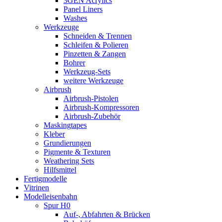
3GEN Acrylics
Panel Liners
Washes
Werkzeuge
Schneiden & Trennen
Schleifen & Polieren
Pinzetten & Zangen
Bohrer
Werkzeug-Sets
weitere Werkzeuge
Airbrush
Airbrush-Pistolen
Airbrush-Kompressoren
Airbrush-Zubehör
Maskingtapes
Kleber
Grundierungen
Pigmente & Texturen
Weathering Sets
Hilfsmittel
Fertigmodelle
Vitrinen
Modelleisenbahn
Spur H0
Auf-, Abfahrten & Brücken