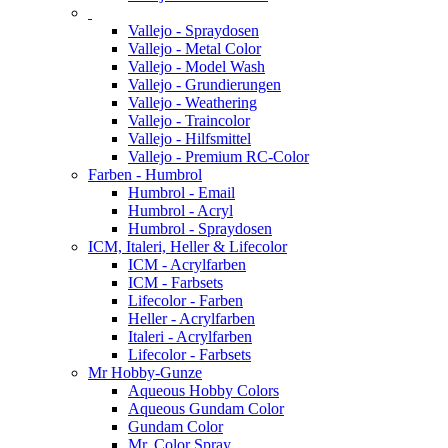
Vallejo - Spraydosen
Vallejo - Metal Color
Vallejo - Model Wash
Vallejo - Grundierungen
Vallejo - Weathering
Vallejo - Traincolor
Vallejo - Hilfsmittel
Vallejo - Premium RC-Color
Farben - Humbrol
Humbrol - Email
Humbrol - Acryl
Humbrol - Spraydosen
ICM, Italeri, Heller & Lifecolor
ICM - Acrylfarben
ICM - Farbsets
Lifecolor - Farben
Heller - Acrylfarben
Italeri - Acrylfarben
Lifecolor - Farbsets
Mr Hobby-Gunze
Aqueous Hobby Colors
Aqueous Gundam Color
Gundam Color
Mr. Color Spray