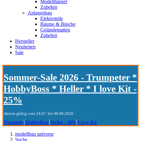
Modellhäuser
Zubehör
Anlagenbau
Elektroteile
Bäume & Büsche
Geländematten
Zubehör
Hersteller
Neuheiten
Sale
Sommer-Sale 2026 - Trumpeter *
HobbyBoss * Heller * I love Kit -
25%
Aktion gültig vom 24.07. bis 06.08.2026
Trumpeter
HobbyBoss
Heller - 30%
I love Kit
modellbau universe
Suche