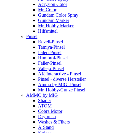
Acrysion Color
Mr. Color
Gundam Color Spray
Gundam Marker
Mr. Hobby Marker
Hilfsmittel
Pinsel
Revell-Pinsel
Tamiya-Pinsel
Italeri-Pinsel
Humbrol-Pinsel
Faller-Pinsel
Vallejo-Pinsel
AK Interactive - Pinsel
Pinsel - diverse Hersteller
Ammo by MIG -Pinsel
Mr. Hobby-Gunze Pinsel
AMMO by MIG
Shader
ATOM
Cobra Motor
Drybrush
Washes & Filters
A-Stand
Farbsets