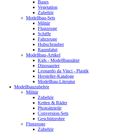
Bases
Vegetation
Zubehör
Modellbau-Sets
Militär
Flugzeuge
Schiffe
Fahrzeuge
Hubschrauber
Raumfahrt
Modellbau-Artikel
Kids - Modellbausätze
Dinosaurier
Leonardo da Vinci - Plastik
Hersteller-Kataloge
Modellbau-Literatur
Modellbauzubehör
Militär
Zubehör
Ketten & Räder
Photoätzteile
Conversion-Sets
Geschützrohre
Flugzeuge
Zubehör