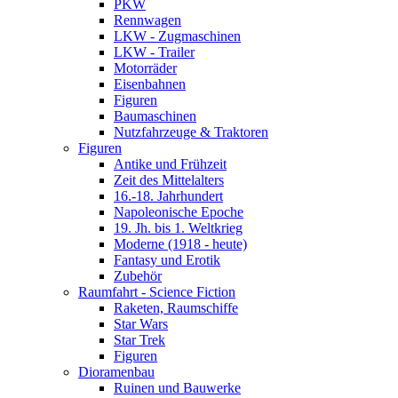
PKW
Rennwagen
LKW - Zugmaschinen
LKW - Trailer
Motorräder
Eisenbahnen
Figuren
Baumaschinen
Nutzfahrzeuge & Traktoren
Figuren
Antike und Frühzeit
Zeit des Mittelalters
16.-18. Jahrhundert
Napoleonische Epoche
19. Jh. bis 1. Weltkrieg
Moderne (1918 - heute)
Fantasy und Erotik
Zubehör
Raumfahrt - Science Fiction
Raketen, Raumschiffe
Star Wars
Star Trek
Figuren
Dioramenbau
Ruinen und Bauwerke