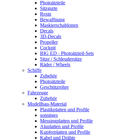
Photoätzteile
Sitzgurte
Resin
Bewaffnung
Maskierschablonen
Decals
3D-Decals
Propeller
Cockpit
BIG ED - Photoätzteil-Sets
Sitze / Schleudersitze
Räder / Wheels
Schiffe
Zubehör
Photoätzteile
Geschützrohre
Fahrzeuge
Zubehör
Modellbau-Material
Plastikplatten und Profile
sonstiges
Messingplatten und Profile
Aluplatten und Profile
Kupferplatten und Profile
Kabel und Drähte