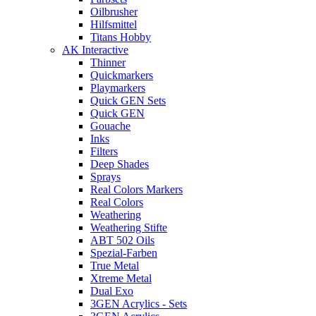
Oilbrusher
Hilfsmittel
Titans Hobby
AK Interactive
Thinner
Quickmarkers
Playmarkers
Quick GEN Sets
Quick GEN
Gouache
Inks
Filters
Deep Shades
Sprays
Real Colors Markers
Real Colors
Weathering
Weathering Stifte
ABT 502 Oils
Spezial-Farben
True Metal
Xtreme Metal
Dual Exo
3GEN Acrylics - Sets