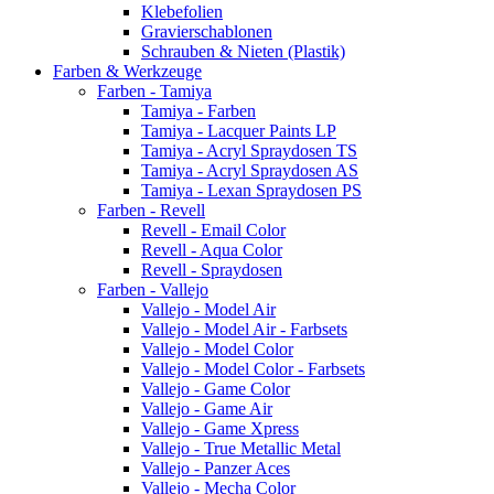
Klebefolien
Gravierschablonen
Schrauben & Nieten (Plastik)
Farben & Werkzeuge
Farben - Tamiya
Tamiya - Farben
Tamiya - Lacquer Paints LP
Tamiya - Acryl Spraydosen TS
Tamiya - Acryl Spraydosen AS
Tamiya - Lexan Spraydosen PS
Farben - Revell
Revell - Email Color
Revell - Aqua Color
Revell - Spraydosen
Farben - Vallejo
Vallejo - Model Air
Vallejo - Model Air - Farbsets
Vallejo - Model Color
Vallejo - Model Color - Farbsets
Vallejo - Game Color
Vallejo - Game Air
Vallejo - Game Xpress
Vallejo - True Metallic Metal
Vallejo - Panzer Aces
Vallejo - Mecha Color